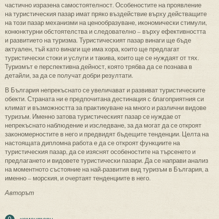
частично изразена самостоятелност. Особеностите на проявление
на туристическия пазар имат пряко въздействие върху действащите
на този пазар механизми на ценообразуване, икономически стимули,
конюнктурни обстоятелства и следователно – върху ефективността
и развитието на туризма. Туристическият пазар винаги ще бъде
актуален, тъй като винаги ще има хора, които ще предлагат
туристически стоки и услуги и такива, които ще се нуждаят от тях.
Туризмът е перспективна дейност, която трябва да се познава в
детайли, за да се получат добри резултати.
В България непрекъснато се увеличават и развиват туристическите
обекти. Страната ни е предпочитана дестинация с благоприятния си
климат и възможността за практикуване на много и различни видове
туризъм. Именно затова туристическият пазар се нуждае от
непрекъснато наблюдение и изследване, за да могат да се откроят
закономерностите в него и предвидят бъдещите тенденции. Целта на
настоящата дипломна работа е да се откроят функциите на
туристическия пазар, да се изяснят особеностите на търсенето и
предлагането и видовете туристически пазари. Да се направи анализ
на моментното състояние на най-развития вид туризъм в България, а
именно – морския, и очертаят тенденциите в него.
Авторът
коментари