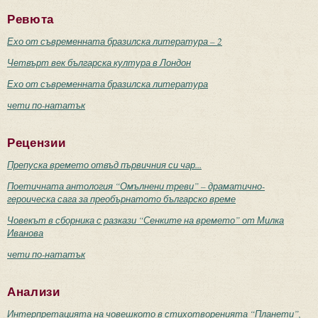
Ревюта
Ехо от съвременната бразилска литература – 2
Четвърт век българска култура в Лондон
Ехо от съвременната бразилска литература
чети по-нататък
Рецензии
Препуска времето отвъд първичния си чар...
Поетичната антология “Омълнени треви” – драматично-
героическа сага за преобърнатото българско време
Човекът в сборника с разкази “Сенките на времето” от Милка
Иванова
чети по-нататък
Анализи
Интерпретацията на човешкото в стихотворенията “Планети”,