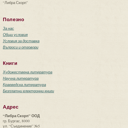
“Либра Скорп”
Полезно
За нас
Общи условия
Условия за доставка
Въпроси и отговори
Книги
Художествена литература
Научна литература
Краеведска литература
Безплатни електронни книги
Адрес
“Либра Скорп” ООД
гр. Бургас, 8000
ул. “Съединение” №5