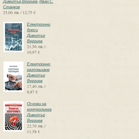
Димитър Вергиев
,
Иван С.
Станков
25,00 лв. / 12,75 €
Електронни
борси
Димитър
Вергиев
21,50 лв. /
10,97 €
Електронно
разплащане
Димитър
Вергиев
17,40 лв. /
8,87 €
Основи на
контролинга
Димитър
Вергиев
22,70 лв. /
11,58 €