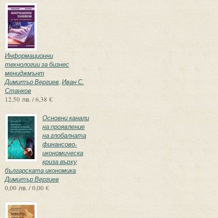
Информационни
технологии за бизнес
мениджмънт
Димитър Вергиев
,
Иван С.
Станков
12,50 лв. / 6,38 €
Основни канали
на проявление
на глобалната
финансово-
икономическа
криза върху
българската икономика
Димитър Вергиев
0,00 лв. / 0,00 €