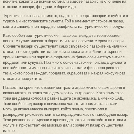
понятие, каквито са всички останали видове пазари с изключение на
стоковите пазари, фондовите борси и др.
Туристическият пазар е място, където се срещат пазарните субекти в
туризма и нестопанските субекти. Той е елемент от стоковия пазар,
който е специфичен поради спецификата на туристическия продукт.
Като особен вид туристическия пазар разглеждан в териториален
аспект е туристическата борса, или така наречените срочни пазари.
Срочните пазари съществуват само свързано с пазарите на налични
стоки, на които действителните физически стоки, били те зърнени
храни, метали или пари във формата на финансови инструменти се
продават или купуват. При много основни стоки е присъща ценовата
нестабилност и именно тя е източник на голям финансов риск за
тези, които произвеждат, продават, обработват и накрая консумират
стоките и продуктите.
Пазарът на срочните стокови контракти играе жизнено важна роля в
икономиката на всяка една демократична държава. Като пример за
това ще дадем колоса в развиващата се икономика, а именно САЩ.
Този особен вид пазар е неизменна част от икономиката на тази
могъща икономическа империя, който поема, прехвърля и
разпределя рисковете, които са неразделна част от свободния пазар.
Тези рискове са свързани с производството и продажбата на стоки и
услуги и присъстват независимо дали срочният пазар съществува
или не.