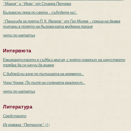
“Магия” и “Икар” от Станка Пенчева
Български пера по света – събудете ни!..
“Панихида за поета П. К. Яворов” от Гео Милев – среща на двама
титани в полето на българската модерна поезия
чети по-нататък
Интервюта
Емигрантството е съдба и мисия, с която човекът на изкуството
трябва да се научи да живее
С библейски взор по пътищата на времето...
Чони Чонев: По пътя на солената реалност...
чети по-нататък
Литература
Средството
Из романа “Петрихор” (1)