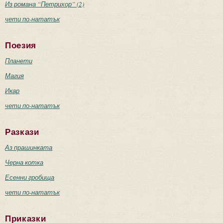
Из романа “Петрихор” (2)
чети по-нататък
Поезия
Планети
Магия
Икар
чети по-нататък
Разкази
Аз прашинката
Черна котка
Есенни гробища
чети по-нататък
Приказки