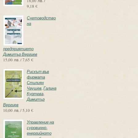
18,00 лв. /
9,18 €
Счетоводство
на
предприятието
Димитър Вергиев
15,00 лв. / 7,65 €
Рискът във
фирмата
Стилиян
Чаушев
,
Галина
Куртева
,
Димитър
Вергиев
10,00 лв. / 5,10 €
Управление на
суровинно-
енергийното