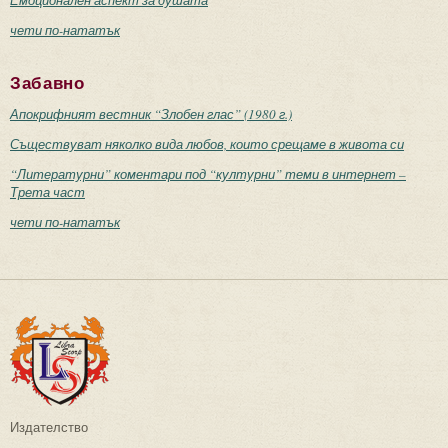
чети по-нататък
Забавно
Апокрифният вестник “Злобен глас” (1980 г.)
Съществуват няколко вида любов, които срещаме в живота си
“Литературни” коментари под “културни” теми в интернет –
Трета част
чети по-нататък
Издателство