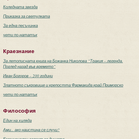
Коледната звезда
Приказка за светулката
За една песъчинка
чети по-нататък
Краезнание
За летописната книга на Божанка Николова “Тракия – легенда.
Поглед назад във времето”
Иван Богоров – 200 години
Златното съкровище и крепостта Фармакида край Приморско
чети по-нататък
Философия
Един на хиляда
Ами... ако наистина се случи?
Емоционален аспект за душата