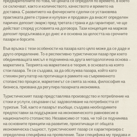
предварителните по това, че цената се определя по времето, в което
се сключват, както и количеството, качеството и времето на
доставка. С развитието на фючерсните сделки се установява
практиката двете страни и купувач и продавач да внасят определен
паричен депозит (марж) пред третата страна и да гарантират, че ще
действат според условията на договора. Тази концепция на маржов
депозит продължава и до днес и е основна за целостта на срочните
пазари и борсите.
Във връзка с тези особености на пазара като цяло може да се даде и
друго определение. То е респективно туристически пазар при което
обединяващата мисъл е подчинена на друга методологична основа –
маркетинга. Теорията на маркетинга е теория, в основата на която
стои пазара. Тя се създава, за да обслужва пазара, който като
стихиен регулатор на протичащи в рамките на съвременното
стопанство процеси, маркетингът се смята за нова, философия на
бизнеса, призвана да регулира пазарната икономика.
Туристическият пазар представлява производство и потребление на
стоки и услуги, свързани със задоволяване на потребността от
туризъм. Той, както и пазарът въобще, създава необходимите
предпоставки за поддържане на икономическото равновесие в
националното стопанство. Независимо от това, че той се подчинява
на основните принципи на развитие, произтичащи от общата
икономическа същност, туристическият пазар се характеризира с
определена специфика на проявление. Тази специфика му придава и