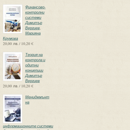
Финансово-
контролни
системи
Димитър
Вергиев
,
Марияна
Крумова
20,00 лв. / 10,20 €
Теория на
контрола и
одитни
концепции
Димитър
Вергиев
20,00 лв. / 10,20 €
Мениджмънт
на
информационните системи