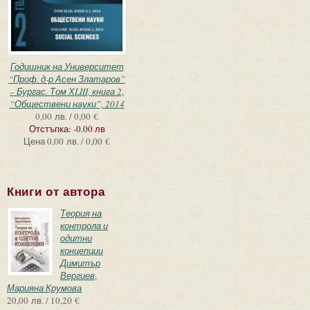
Годишник на Университет
“Проф. д-р Асен Златаров”
– Бургас. Том ХLIII, книга 2,
“Обществени науки”, 2014
0,00 лв. / 0,00 €
Отстъпка:
-0.00 лв
Цена
0,00 лв. / 0,00 €
Книги от автора
Теория на
контрола и
одитни
концепции
Димитър
Вергиев
,
Марияна Крумова
20,00 лв. / 10,20 €