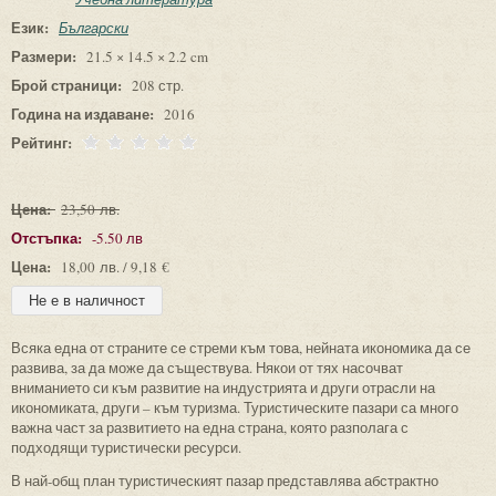
Език:
Български
Размери:
21.5 × 14.5 × 2.2 cm
Брой страници:
208 стр.
Година на издаване:
2016
Рейтинг:
Цена:
23,50 лв.
Отстъпка:
-5.50 лв
Цена:
18,00 лв. / 9,18 €
Всяка една от страните се стреми към това, нейната икономика да се
развива, за да може да съществува. Някои от тях насочват
вниманието си към развитие на индустрията и други отрасли на
икономиката, други – към туризма. Туристическите пазари са много
важна част за развитието на една страна, която разполага с
подходящи туристически ресурси.
В най-общ план туристическият пазар представлява абстрактно