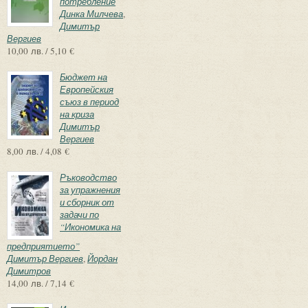
потребление
Динка Милчева
,
Димитър
Вергиев
10,00 лв. / 5,10 €
Бюджет на
Европейския
съюз в период
на криза
Димитър
Вергиев
8,00 лв. / 4,08 €
Ръководство
за упражнения
и сборник от
задачи по
“Икономика на
предприятието”
Димитър Вергиев
,
Йордан
Димитров
14,00 лв. / 7,14 €