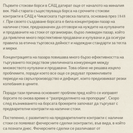
Първите стокови борси в САЩ датират още от началото на миналия
век. Най-старата съществуваща борса на срочните стокови
контракти в САЩ е Чикагската търговска палата, основана през 1848
г. При своето създаване борсата е била концентриран пазар на
налични стоки, предназначен да отговори на нуждите на купувачите
и продавачите на стоки от организиран, бързо ликвиден пазар, който
да привлече много перспективни продавачи и купувачи и да осигури
правила за етична търговска дейност и надеждни стандарти за тегла
и мерки.
Концентрацията на пазара повишава много бързо ефективността на
търгуването посредством увеличената конкуренция между
множеството купувачи и продавачи. Това обаче не решава изцяло
проблемите, поради което все още се редуват променливите
периоди на свръхпроизводство и дефицит, които предизвикват резки
колебания в цените.
Поради тази причина основният проблем пред който се изправят
борсите по онова време е “разпределянето на пропорции”. Скоро
след възникването на борсата брокерите започват да търгуват с
предварителни контракти на налични стоки.
Постепенно, с развитието на предварителните контракти с налични
стоки се появяват фючерсните сделки (контракти), във вида, в който
са познати днес. Фючерсните сделки се различават от