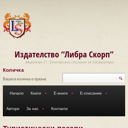
Премини към основното съдържание
Издателство “Либра Скорп”
Меридиан 27 - Електронно списание за литература
Количка
Търси
Форма за търсене
Вашата количка е празна
Начало
Книги
Е-книги
Е-списание
Автори
За нас
Контакти