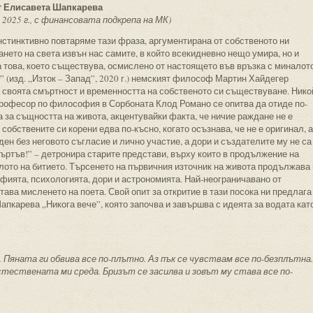
от Елисавета Шапкарева
2025 г., с финансовата подкрепа на МК)
нстинктивно повтаряме тази фраза, аргументирана от собственото ни
нето на света извън нас самите, в който всекидневно нещо умира, но и
 това, което съществува, осмислено от настоящето във връзка с миналот
” (изд. „Изток – Запад”, 2020 г.) немският философ Мартин Хайдегер
 своята смъртност и временността на собственото си съществуване. Нико
професор по философия в Сорбоната Клод Романо се опитва да отиде по-
а за същността на живота, акцентувайки факта, че ничие раждане не е
собствените си корени едва по-късно, когато осъзнава, че не е оригинал, а
ден без неговото съгласие и лично участие, а дори и създателите му не са
мъртъв!” – детронира старите представи, върху които в продължение на
лото на битието. Търсенето на първичния източник на живота продължава 
фията, психологията, дори и астрономията. Най-неограничавано от
тава мисленето на поета. Свой опит за откритие в тази посока ни предлага
апкарева „Никога вече”, която започва и завършва с идеята за водата кат
Пяната ги обвива все по-плътно. Аз пък се чувствам все по-безплътна.
стествената ми среда. Бризът се засилва и зовът му става все по-