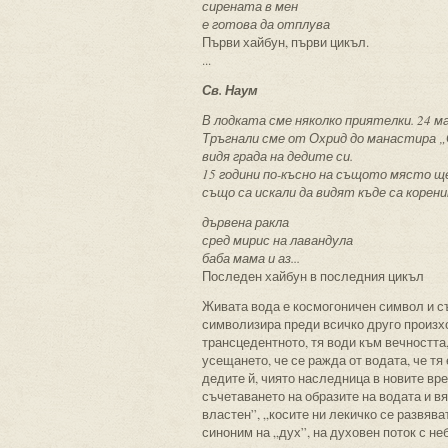
сирената в мен
е готова да отплува
Първи хайбун, първи цикъл.
...
Св. Наум
В лодката сме няколко приятелки. 24 ма
Тръгнали сме от Охрид до манастира „
видя града на дедите си.
15 години по-късно на същото място ще
също са искали да видят къде са корен
дървена ракла
сред мирис на лавандула
баба мама и аз...
Последен хайбун в последния цикъл
Живата вода е космогоничен символ и съ
символизира преди всичко друго произход
трансцедентното, тя води към вечността
усещането, че се ражда от водата, че тя
дедите й, чиято наследница в новите вр
съчетаването на образите на водата и вя
властен”, „косите ни лекичко се развява
синоним на „дух”, на духовен поток с не