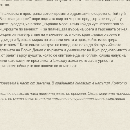
ентно.
 на човека в пространството и времето е драматично оцветено. Той ту й
обляскващи перки” пори водната шир на морето сред „пръски вода”, ту
те”, убеден, че в това „кърваво море” няма кой да чуе неговия зов за
 „уроците по вечност” – за плачещата върба на брега и търсената от нея
концентричните кръгове на мълчанията, в които крие „лошото време и
а дъжда и бурята с мирис на окапали листа и прах, който илюстрира
 ще станем.” Като самотния труп на коледната елха до боклукчийската
артината на Борис Денев с църквата и училището на Щип, родното място н
а от рана” върху душата, която се опитваме да изчоплим, сякаш напук на
рили като калинки през зимата („между желанието за сигурност и
 ни време облаците все повече се сгъстяват:
 превзема и част от зимата. В градината люлякът е напъпил. Колкото
ките на няколко часа времето рязко се променя. Около малките пъпчиц
 ги и си мисли колко пъти тя самата се е чувствала като измръзнала