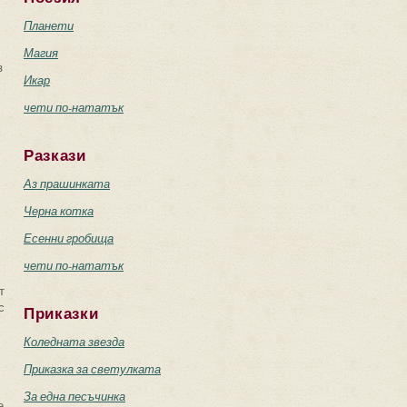
Планети
Магия
з
Икар
чети по-нататък
Разкази
Аз прашинката
Черна котка
Есенни гробища
чети по-нататък
т
с
Приказки
Коледната звезда
Приказка за светулката
За една песъчинка
е