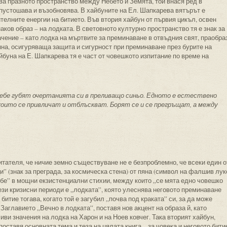
лва празното пространство между Небето и Земята, той внася ред в
пустошава и възобновява. В хайбуните на Ел. Шапкарева вятърът е
ителните енергии на битието. Във втория хайбун от първия цикъл, освен
аков образ – на лодката. В световното културно пространство тя е знак за
чение – като лодка на мъртвите за преминаване в отвъдния свят, праобра
мяна, осигуряваща защита и сигурност при преминаване през бурите на
айбуна на Е. Шапкарева тя е част от човешкото изпитание по време на
 небе губят очертанията си в преливащо синьо. Едното е естествено
които се привличат и отблъскват. Борят се и се прегръщат, а между
итателя, че ничие земно съществуване не е безпроблемно, че всеки един о
” (знак за преграда, за космическа стена) от пяна (символ на фалшив лук
ебе” в мощни екзистенциални стихии, между които „се мята едно човешко
зи кризисни периоди е „лодката”, която улеснява неговото преминаване
битие тогава, когато той е загубил „почва под краката” си, за да може
аглавието „Вечно в лодката”, поставя нов акцент на образа й, като
ви значения на лодка на Харон и на Ноев ковчег. Така вторият хайбун,
оставя основната тема и теза на цялата книга – за човека и неговото бити