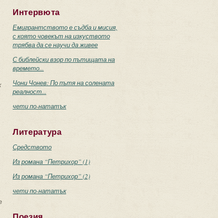
Интервюта
Емигрантството е съдба и мисия,
с която човекът на изкуството
трябва да се научи да живее
С библейски взор по пътищата на
времето...
Чони Чонев: По пътя на солената
х
реалност...
чети по-нататък
Литература
Средството
Из романа “Петрихор” (1)
Из романа “Петрихор” (2)
чети по-нататък
е
Поезия