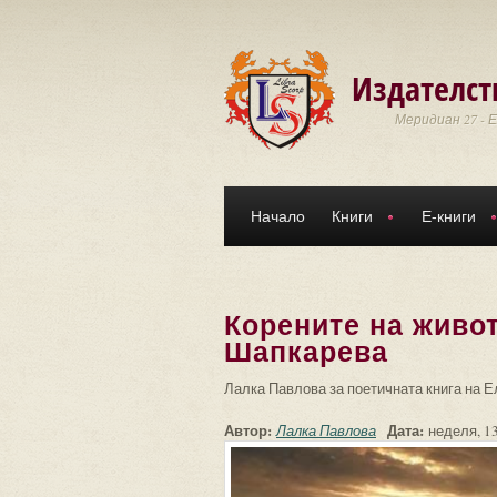
Премини към основното съдържание
Издателст
Меридиан 27 - 
Начало
Книги
Е-книги
Корените на живот
Шапкарева
Лалка Павлова за поетичната книга на Е
Автор:
Дата:
Лалка Павлова
неделя, 13