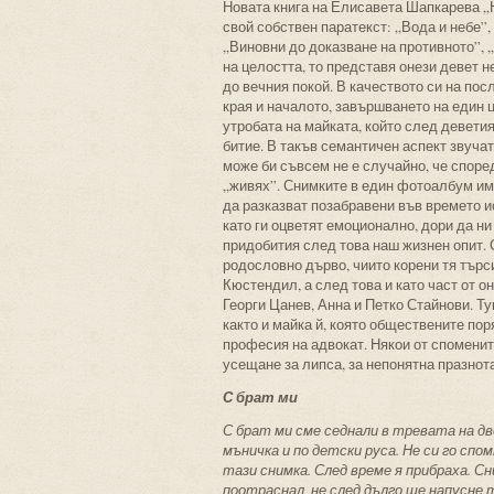
Новата книга на Елисавета Шапкарева „
свой собствен паратекст: „Вода и небе”,
„Виновни до доказване на противното”, „
на целостта, то представя онези девет н
до вечния покой. В качеството си на пос
края и началото, завършването на един 
утробата на майката, който след деветия
битие. В такъв семантичен аспект звучат
може би съвсем не е случайно, че споре
„живях”. Снимките в един фотоалбум им
да разказват позабравени във времето и
като ги оцветят емоционално, дори да ни 
придобития след това наш жизнен опит.
родословно дърво, чиито корени тя търс
Кюстендил, а след това и като част от о
Георги Цанев, Анна и Петко Стайнови. Ту
както и майка й, която обществените п
професия на адвокат. Някои от споменит
усещане за липса, за непонятна празнот
С брат ми
С брат ми сме седнали в тревата на дво
мъничка и по детски руса. Не си го спо
тази снимка. След време я прибраха. Сн
поотраснал, не след дълго ще напусне 