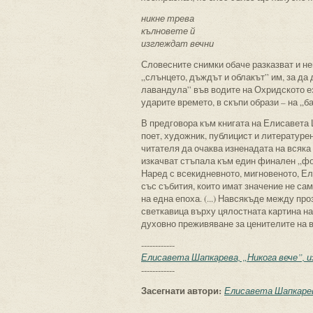
никне трева
кълновете й
изглеждат вечни
Словесните снимки обаче разказват и ней
„слънцето, дъждът и облакът” им, за да 
лавандула” във водите на Охридското ез
ударите времето, в скъпи образи – на „ба
В предговора към книгата на Елисавет
поет, художник, публицист и литературен
читателя да очаква изненадата на всяка 
изкачват стъпала към един финален „фот
Наред с всекидневното, мигновеното, Ел
със събития, които имат значение не сам
на една епоха. (...) Навсякъде между про
светкавица върху цялостната картина на
духовно преживяване за ценителите на 
------------
Елисавета Шапкарева, „Никога вече”, из
------------
Засегнати автори:
Елисавета Шапкаре