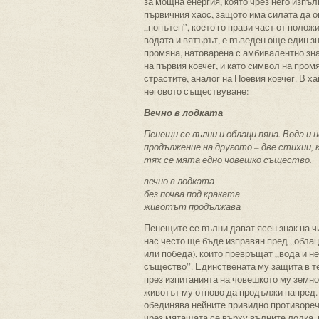
за мощна енергия, която чрез него изпъ
първичния хаос, защото има силата да о
„попътен”, което го прави част от полож
водата и вятърът, е въведен още един зн
промяна, натоварена с амбивалентно зна
на първия ковчег, и като символ на про
страстите, аналог на Ноевия ковчег. В х
неговото съществуване:
Вечно в лодката
Пенещи се вълни и облаци пяна. Вода и
продължение на другото – две стихии, 
тях се мята едно човешко същество.
вечно в лодката
без почва под краката
животът продължава
Пенещите се вълни дават ясен знак на ч
нас често ще бъде изправян пред „облаци
или победа), които превръщат „вода и н
същество”. Единствената му защита в те
през изпитанията на човешкото му земно 
животът му отново да продължи напред. З
обединява нейните привидно противоречи
чрез мятащата се върху вълните лодка, п