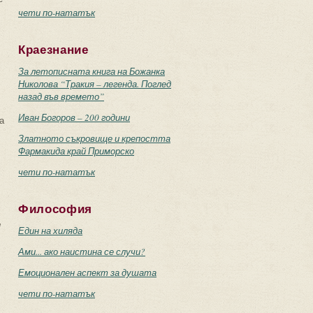
чети по-нататък
Краезнание
За летописната книга на Божанка
Николова “Тракия – легенда. Поглед
назад във времето”
Иван Богоров – 200 години
а
Златното съкровище и крепостта
Фармакида край Приморско
чети по-нататък
Философия
и
Един на хиляда
Ами... ако наистина се случи?
Емоционален аспект за душата
чети по-нататък