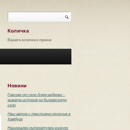
Търси
Форма за търсене
Количка
Вашата количка е празна
Новини
Гласове от село Александрово –
живата история на българското
село
Наш автор с престижно отличие в
Хамбург
Национален литературен конкурс