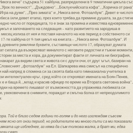
Никога вече” съдържа 51 хайбуна, разпределени в 9 тематични цикъла със
 „Урок по вечност”, „Дъждовно”, „Боклукчийската кофа”, „Коричка от рана”
Игра на думи”, „През зимата” и „Никога вече. Фотоалбум”. Девет е числот
ебеса (или девет етапа), през които трябва да премине душата, за да стигн
ледно число от поредицата, то е знак за промяна и известява едновременн
цикъл и започването на следващия – като развитието на зародиша в
 месец излиза от нея и поставя началото на нов период в собственото си
 17-те хайбуна от 9-тия цикъл на книгата – „Никога вече. Фотоалбум”. И
д древните римляни буквите, съставящи числото 17, образуват думата
ат силата да възкресяват миналото с неговите радостни и тъжни моменти,
стории за места и хора, да документират факти от личната ни биография,
накарат да видим света и живота си с други очи, от друг ъгъл, базиран на
 Словесният „фотоалбум” на Ел. Шапкарева има смисъл на специфично
и най-напред в спомена си за своята баба като гимназиална учителка в
нзи интелектуален кръг, сред който се открояват имената на Боян Пенев,
к е и баща й, „млад и красив офицер по време на Втората световна война”,
орядки на времето лишават от възможността да упражнява любимата си
е, увековечени в снимките, пораждат и смътна болка от непреодолимото
а:
ра. Той е близо седем години по-голям и до него изглеждам съвсем
мням ясно от онзи период, но родителите ми много пъти са ми показвали
имката ще избледнее, аз няма да съм толкова малка, а брат ми, едва
този свят.