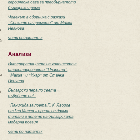
героическа сага за преобърнатото
българско време
Човекът в сборника с разкази
“Сенките на времето” от Милка
Иванова
о
чети по-нататък
й
Анализи
Интерпретацията на човешкото в
стихотворенията “Планети”,
и
“Магия” и “Икар” от Станка
Пенчева
Български пера по света –
о
събудете ни!..
“Панихида за поета П. К. Яворов”
от Гео Милев – среща на двама
титани в полето на българската
модерна поезия
чети по-нататък