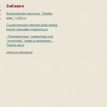
,
Забавно
о
Апокрифният вестник “Злобен
е
глас” (1980 г.)
о
Съществуват няколко вида любов,
които срещаме в живота си
“Литературни” коментари под
“културни” теми в интернет –
Трета част
чети по-нататък