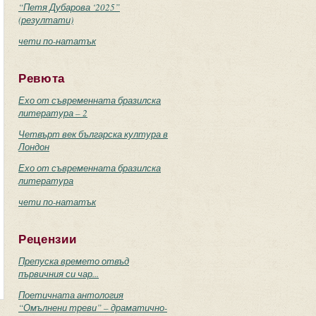
“Петя Дубарова ‘2025”
(резултати)
чети по-нататък
Ревюта
Ехо от съвременната бразилска
литература – 2
Четвърт век българска култура в
Лондон
Ехо от съвременната бразилска
литература
чети по-нататък
Рецензии
Препуска времето отвъд
първичния си чар...
Поетичната антология
“Омълнени треви” – драматично-