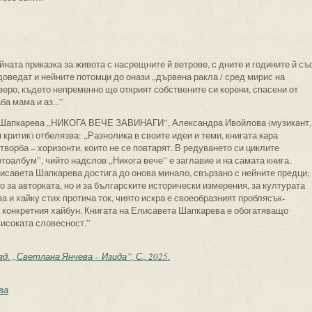
ната приказка за живота с насрещните й ветрове, с дните и годините й съ
доведат и нейните потомци до онази „дървена ракла / сред мирис на
еро, където непременно ще открият собствените си корени, спасени от
ба мама и аз...”
а Шапкарева „НИКОГА ВЕЧЕ ЗАВИНАГИ”, Александра Ивойлова (музикант,
 критик) отбелязва: „Разнолика в своите идеи и теми, книгата кара
творба – хоризонти, които не се повтарят. В редуването си циклите
оалбум”, чийто надслов „Никога вече” е заглавие и на самата книга.
исавета Шапкарева достига до онова минало, свързано с нейните предци;
о за авторката, но и за българските исторически измерения, за културата
за и хайку стих протича ток, чиято искра е своеобразният проблясък-
 конкретния хайбун. Книгата на Елисавета Шапкарева е обогатяващо
високата словесност.”
д. „Светлана Янчева – Изида”, С., 2025.
ва