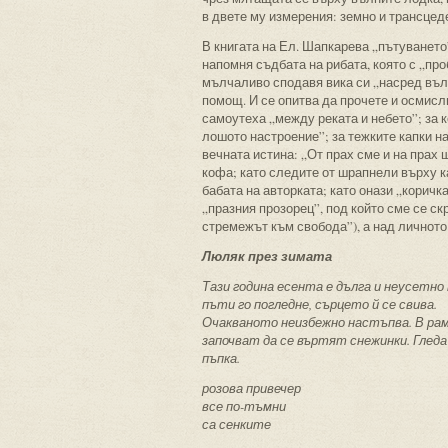
в двете му измерения: земно и трансцед
В книгата на Ел. Шапкарева „пътуването”
напомня съдбата на рибата, която с „пр
мълчаливо сподавя вика си „насред вълни
помощ. И се опитва да прочете и осмисли
самоутеха „между реката и небето”; за 
лошото настроение”; за тежките капки н
вечната истина: „От прах сме и на прах
кофа; като следите от шрапнели върху к
бабата на авторката; като онази „коричк
„празния прозорец”, под който сме се ск
стремежът към свобода”), а над личното
Люляк през зимата
Тази година есента е дълга и неусетно
пъти го погледне, сърцето й се свива.
Очакваното неизбежно настъпва. В рам
започват да се въртят снежинки. Гледа
пъпка.
розова привечер
все по-тъмни
са сенките