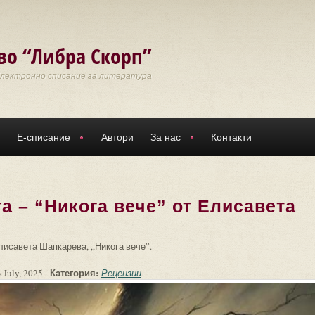
во “Либра Скорп”
Електронно списание за литература
Е-списание
Автори
За нас
Контакти
а – “Никога вече” от Елисавета
лисавета Шапкарева, „Никога вече”.
Категория:
 July, 2025
Рецензии