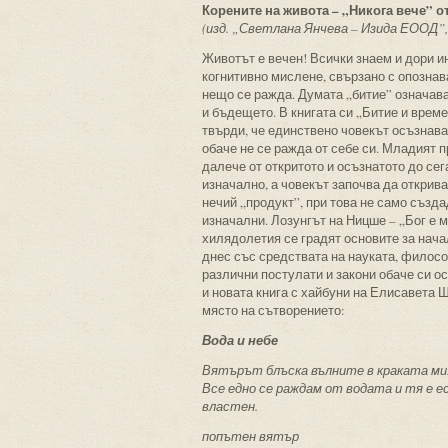
Корените на живота – „Никога вече” 
(изд. „Светлана Янчева – Изида ЕООД”, 
Животът е вечен! Всички знаем и дори и
когнитивно мислене, свързано с опознава
нещо се ражда. Думата „битие” означава
и бъдещето. В книгата си „Битие и време
твърди, че единствено човекът осъзнава
обаче не се ражда от себе си. Младият 
далече от откритото и осъзнатото до сег
изначално, а човекът започва да открива 
нечий „продукт”, при това не само създа
изначални. Лозунгът на Ницше – „Бог е 
хилядолетия се градят основите за нача
днес със средствата на науката, филосо
различни постулати и закони обаче си ос
и новата книга с хайбуни на Елисавета Ш
място на сътворението:
Вода и небе
Вятърът блъска вълните в краката ми. 
Все едно се раждам от водата и тя е е
властен.
попътен вятър