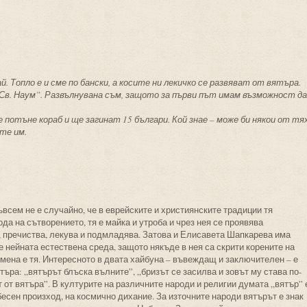
й. Топло е и сме по бански, а косите ни лекичко се развяват от вятъра.
Св. Наум”. Развълнувана съм, защото за първи път имам възможност да
 потъне кораб и ще загинат 15 българи. Кой знае – може би някои от тя
ите им.
всем не е случайно, че в еврейските и християнските традиции тя
а на сътворението, тя е майка и утроба и чрез нея се проявява
, пречиства, лекува и подмладява. Затова и Елисавета Шапкарева има
 е нейната естествена среда, защото някъде в нея са скрити корените на
емена е тя. Интересното в двата хайбуна – въвеждащ и заключителен – е
търа: „вятърът блъска вълните”, „бризът се засилва и зовът му става по-
т от вятъра”. В културите на различните народи и религии думата „вятър” 
бесен произход, на космично дихание. За източните народи вятърът е знак