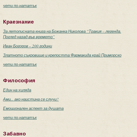
чети по-нататък
Краезнание
За летописната книга на Божанка Николова “Тракия – легенда.
Поглед назад във времето”
Иван Богоров – 200 години
Златното съкровище и крепостта Фармакида край Приморско
чети по-нататък
Философия
Един на хиляда
Ами... ако наистина се случи?
Емоционален аспект за душата
чети по-нататък
Забавно