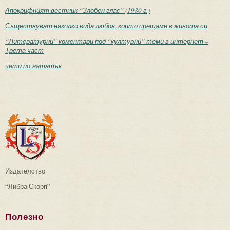
Апокрифният вестник “Злобен глас” (1980 г.)
Съществуват няколко вида любов, които срещаме в живота си
“Литературни” коментари под “културни” теми в интернет –
Трета част
чети по-нататък
Издателство
“Либра Скорп”
Полезно