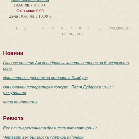
19,60 лв. / 10,00 €
Отстъпка:
0,00
Цена
19,60 лв. / 10,00 €
1
2
3
4
5
6
7
8
9
…
следваща ›
последна »
Новини
Гласове от село Александрово – живата история на българското
село
Наш автор с престижно отличие в Хамбург
Национален литературен конкурс “Петя Дубарова ‘2025”
(резултати)
чети по-нататък
Ревюта
Ехо от съвременната бразилска литература – 2
Четвърт век българска култура в Лондон