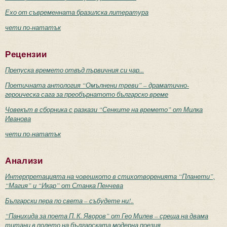
Ехо от съвременната бразилска литература
чети по-нататък
Рецензии
Препуска времето отвъд първичния си чар...
Поетичната антология “Омълнени треви” – драматично-
героическа сага за преобърнатото българско време
Човекът в сборника с разкази “Сенките на времето” от Милка
Иванова
чети по-нататък
Анализи
Интерпретацията на човешкото в стихотворенията “Планети”,
“Магия” и “Икар” от Станка Пенчева
Български пера по света – събудете ни!..
“Панихида за поета П. К. Яворов” от Гео Милев – среща на двама
титани в полето на българската модерна поезия