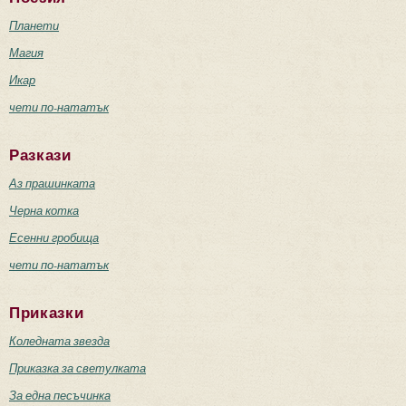
Планети
Магия
Икар
чети по-нататък
Разкази
Аз прашинката
Черна котка
Есенни гробища
чети по-нататък
Приказки
Коледната звезда
Приказка за светулката
За една песъчинка