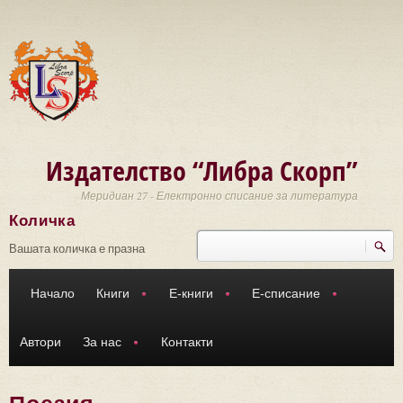
Премини към основното съдържание
Издателство “Либра Скорп”
Меридиан 27 - Електронно списание за литература
Количка
Търси
Форма за търсене
Вашата количка е празна
Начало
Книги
Е-книги
Е-списание
Автори
За нас
Контакти