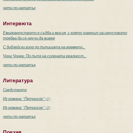
чети по-нататък
Интервюта
Емигрантството е съдба и мисия, с която човекът на изкуството
трябва да се научи да живее
С библейски взор по пътищата на времето...
Чони Чонев: По пътя на солената реалност...
чети по-нататък
Литература
Средството
Из романа “Петрихор” (1)
Из романа “Петрихор” (2)
чети по-нататък
Поезия