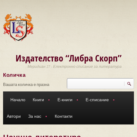
Премини към основното съдържание
Издателство “Либра Скорп”
Меридиан 27 - Електронно списание за литература
Количка
Търси
Форма за търсене
Вашата количка е празна
Начало
Книги
Е-книги
Е-списание
Автори
За нас
Контакти