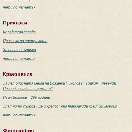
чети по-нататък
Приказки
Коледната звезда
Приказка за светулката
За една песъчинка
чети по-нататък
Краезнание
За летописната книга на Божанка Николова “Тракия – легенда.
Поглед назад във времето”
Иван Богоров – 200 години
Златното съкровище и крепостта Фармакида край Приморско
чети по-нататък
Философия