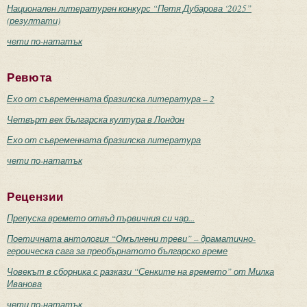
Национален литературен конкурс “Петя Дубарова ‘2025”
(резултати)
чети по-нататък
Ревюта
Ехо от съвременната бразилска литература – 2
Четвърт век българска култура в Лондон
Ехо от съвременната бразилска литература
чети по-нататък
Рецензии
Препуска времето отвъд първичния си чар...
Поетичната антология “Омълнени треви” – драматично-
героическа сага за преобърнатото българско време
Човекът в сборника с разкази “Сенките на времето” от Милка
Иванова
чети по-нататък