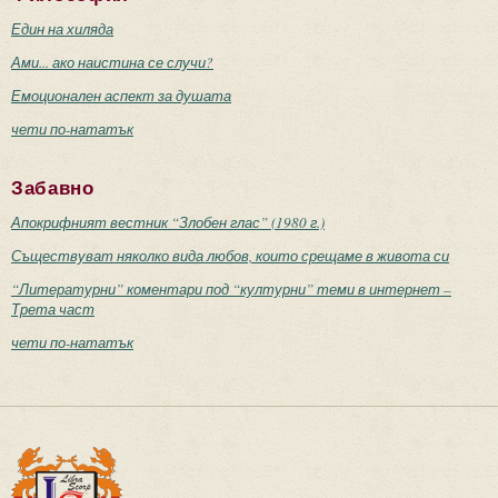
Един на хиляда
Ами... ако наистина се случи?
Емоционален аспект за душата
чети по-нататък
Забавно
Апокрифният вестник “Злобен глас” (1980 г.)
Съществуват няколко вида любов, които срещаме в живота си
“Литературни” коментари под “културни” теми в интернет –
Трета част
чети по-нататък