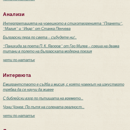
Анализи
Интерпретацията на човешкото в стихотворенията “Планети”,
“Магия” и “Икар” от Станка Пенчева
Български пера по света – събудете ни!..
“Панихида за поета П. К. Яворов” от Гео Милев – среща на двама
титани в полето на българската модерна поезия
чети по-нататък
Интервюта
Емигрантството е съдба и мисия, с която човекът на изкуството
трябва да се научи да живее
С библейски взор по пътищата на времето...
Чони Чонев: По пътя на солената реалност...
чети по-нататък