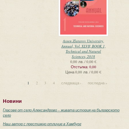
Assen Zlatarov University,
Annual, Vol. XLVII, BOOK 1,
Technical and Natural
Sciences, 2018
0,00 лв. / 0,00 €
Отстъпка:
0,00
Цена
0,00 лв. / 0,00 €
1
2
3
4
следваща ›
последна »
Новини
Гласове от село Александрово – живата история на българското
село
Наш автор с престижно отличие в Хамбург