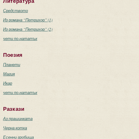
Литература
Средството
Из романа “Петрихор” (1)
Из романа “Петрихор” (2)
чети по-нататък
Поезия
Планети
Магия
Икар
чети по-нататък
Разкази
Аз прашинката
Черна котка
Есенни гробища