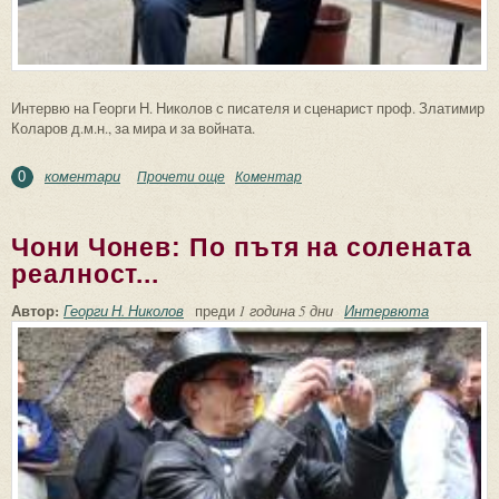
Интервю на Георги Н. Николов с писателя и сценарист проф. Златимир
Коларов д.м.н., за мира и за войната.
коментари
Прочети още
about С библейски взор по пътищата на
Коментар
0
времето...
Чони Чонев: По пътя на солената
реалност...
Автор:
Георги Н. Николов
преди
1 година 5 дни
Интервюта