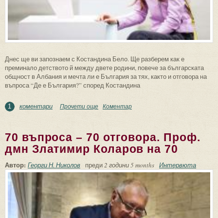
Днес ще ви запознаем с Костандина Бело. Ще разберем как е
преминало детството й между двете родини, повече за българската
общност в Албания и мечта ли е България за тях, както и отговора на
въпроса “Де е България?” според Костандина
коментари
Прочети още
about “Де е България?” според
Коментар
1
Костандина Бело
70 въпроса – 70 отговора. Проф.
дмн Златимир Коларов на 70
Автор:
Георги Н. Николов
преди
2 години 5 months
Интервюта