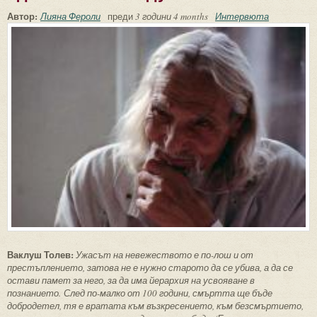
Автор:
Лияна Фероли
преди
3 години 4 months
Интервюта
Ваклуш Толев:
Ужасът на невежеството е по-лош и от
престъплението, затова не е нужно старото да се убива, а да се
остави памет за него, за да има йерархия на усвояване в
познанието. След по-малко от 100 години, смъртта ще бъде
добродетел, тя е вратата към възкресението, към безсмъртието,