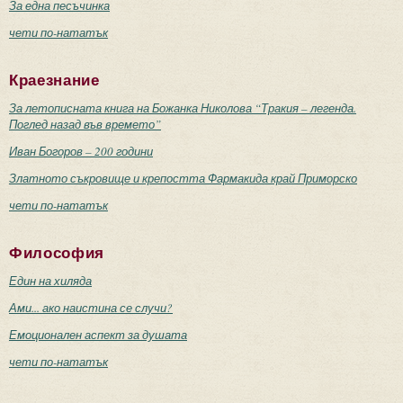
За една песъчинка
чети по-нататък
Краезнание
За летописната книга на Божанка Николова “Тракия – легенда.
Поглед назад във времето”
Иван Богоров – 200 години
Златното съкровище и крепостта Фармакида край Приморско
чети по-нататък
Философия
Един на хиляда
Ами... ако наистина се случи?
Емоционален аспект за душата
чети по-нататък