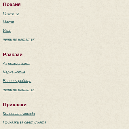
Поезия
Планети
Магия
Икар
чети по-нататък
Разкази
Аз прашинката
Черна котка
Есенни гробища
чети по-нататък
Приказки
Коледната звезда
Приказка за светулката