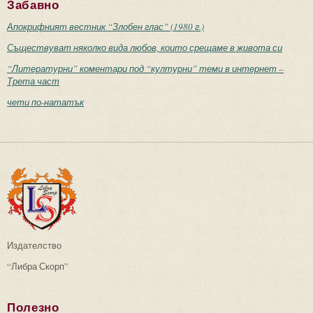
Забавно
Апокрифният вестник “Злобен глас” (1980 г.)
Съществуват няколко вида любов, които срещаме в живота си
“Литературни” коментари под “културни” теми в интернет –
Трета част
чети по-нататък
Издателство
“Либра Скорп”
Полезно