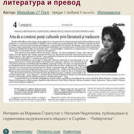
литература и превод
Автор:
Меридиан 27 Груп
преди
1 година 9 months
Интервюта
Интервю на Мариана Стратулат с Наталия Недялкова, публикувано в
седмичника на румънската общност в Сърбия – “Либертатеа”.
коментари
Прочети още
about Изкуството да изграждаш
Коментар
0