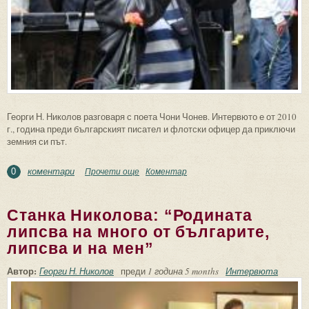
Георги Н. Николов разговаря с поета Чони Чонев. Интервюто е от 2010
г., година преди българският писател и флотски офицер да приключи
земния си път.
коментари
Прочети още
about Чони Чонев: По пътя на солената
Коментар
0
реалност...
Станка Николова: “Родината
липсва на много от българите,
липсва и на мен”
Автор:
Георги Н. Николов
преди
1 година 5 months
Интервюта