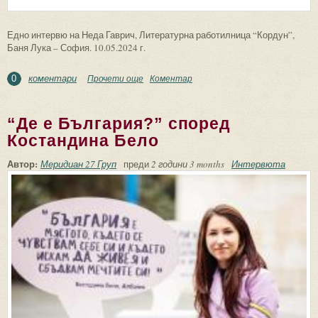
Едно интервю на Неда Гаврич, Литературна работилница “Кордун”,
Баня Лука – София. 10.05.2024 г.
коментари
Прочети още
about Наталия Недялкова: Изкуството
Коментар
0
прави света по-красив
“Де е България?” според
Костандина Бело
Автор:
Меридиан 27 Груп
преди
2 години 3 months
Интервюта