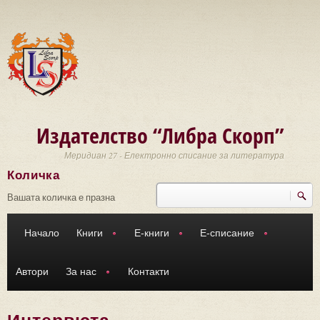
Премини към основното съдържание
Издателство “Либра Скорп”
Меридиан 27 - Електронно списание за литература
Количка
Търси
Форма за търсене
Вашата количка е празна
Начало
Книги
Е-книги
Е-списание
Автори
За нас
Контакти