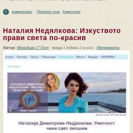
коментари
Прочети още
about Слово, съвремие, живот...
Коментар
0
Наталия Недялкова: Изкуството
прави света по-красив
Автор:
Меридиан 27 Груп
преди
2 години 2 months
Интервюта