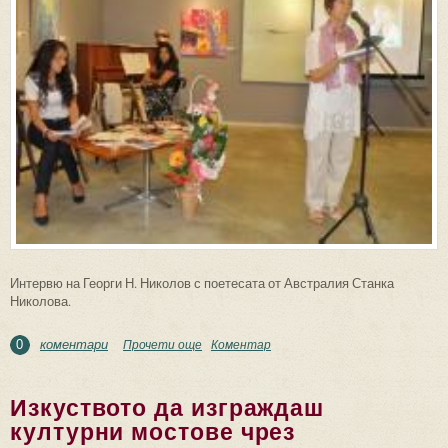
Интервю на Георги Н. Николов с поетесата от Австралия Станка
Николова.
коментари
Прочети още
about Станка Николова: “Родината
Коментар
0
липсва на много от българите, липсва и
на мен”
Изкуството да изграждаш
културни мостове чрез