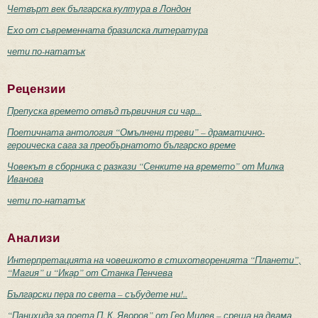
Четвърт век българска култура в Лондон
Ехо от съвременната бразилска литература
чети по-нататък
Рецензии
Препуска времето отвъд първичния си чар...
Поетичната антология “Омълнени треви” – драматично-
героическа сага за преобърнатото българско време
Човекът в сборника с разкази “Сенките на времето” от Милка
Иванова
чети по-нататък
Анализи
Интерпретацията на човешкото в стихотворенията “Планети”,
“Магия” и “Икар” от Станка Пенчева
Български пера по света – събудете ни!..
“Панихида за поета П. К. Яворов” от Гео Милев – среща на двама