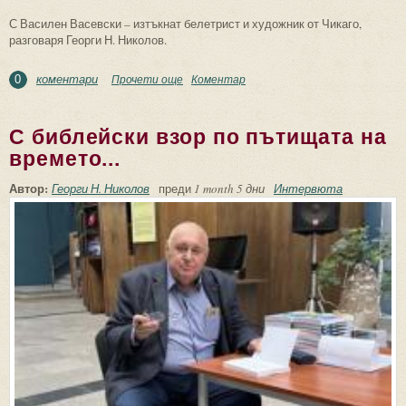
С Василен Васевски – изтъкнат белетрист и художник от Чикаго,
разговаря Георги Н. Николов.
коментари
Прочети още
about Емигрантството е съдба и мисия, с
Коментар
0
която човекът на изкуството трябва да
се научи да живее
С библейски взор по пътищата на
времето...
Автор:
Георги Н. Николов
преди
1 month 5 дни
Интервюта