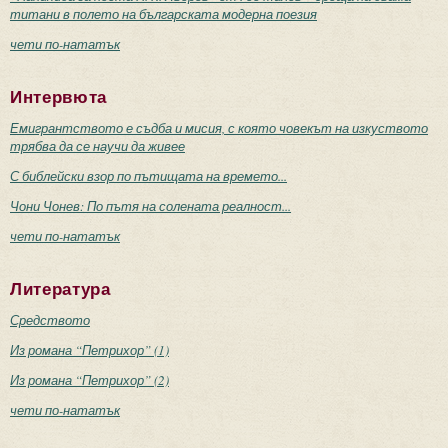
титани в полето на българската модерна поезия
чети по-нататък
Интервюта
Емигрантството е съдба и мисия, с която човекът на изкуството
трябва да се научи да живее
С библейски взор по пътищата на времето...
Чони Чонев: По пътя на солената реалност...
чети по-нататък
Литература
Средството
Из романа “Петрихор” (1)
Из романа “Петрихор” (2)
чети по-нататък