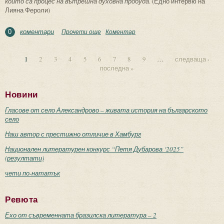
които са процес на вътрешна духовна пробуда.
(Едно интервю на
Лияна Фероли)
коментари
Прочети още
about Ваклуш Толев: В моето пътуване
Коментар
0
към Целостта винаги ме е водило
единството между Бога и човека
1
2
3
4
5
6
7
8
9
…
следваща ›
последна »
Страници
Новини
Гласове от село Александрово – живата история на българското
село
Наш автор с престижно отличие в Хамбург
Национален литературен конкурс “Петя Дубарова ‘2025”
(резултати)
чети по-нататък
Ревюта
Ехо от съвременната бразилска литература – 2