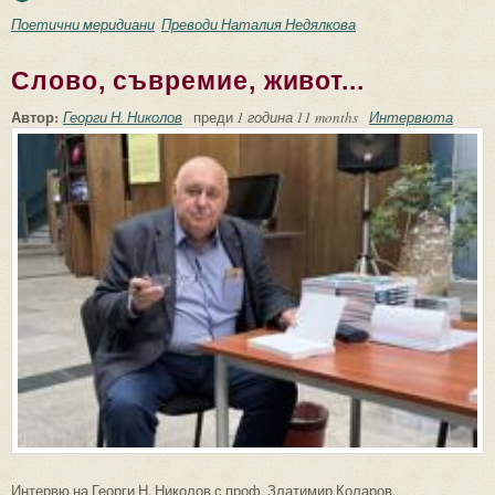
културни мостове чрез литература и
Поетични меридиани
Преводи Наталия Недялкова
превод
Слово, съвремие, живот...
Автор:
Георги Н. Николов
преди
1 година 11 months
Интервюта
Интервю на Георги Н. Николов с проф. Златимир Коларов.