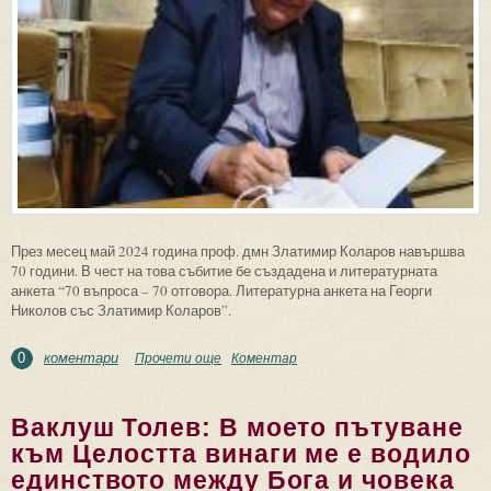
През месец май 2024 година проф. дмн Златимир Коларов навършва
70 години. В чест на това събитие бе създадена и литературната
анкета “70 въпроса – 70 отговора. Литературна анкета на Георги
Николов със Златимир Коларов”.
коментари
Прочети още
about 70 въпроса – 70 отговора. Проф. дмн
Коментар
0
Златимир Коларов на 70
Ваклуш Толев: В моето пътуване
към Целостта винаги ме е водило
единството между Бога и човека