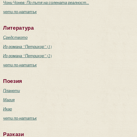
Чони Чонев: По пътя на солената реалност...
чети по-нататък
Литература
Средството
Из романа “Петрихор” (1)
Из романа “Петрихор” (2)
чети по-нататък
Поезия
Планети
Магия
Икар
чети по-нататък
Разкази