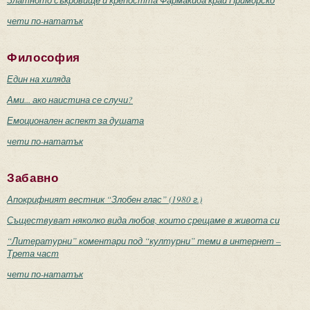
чети по-нататък
Философия
Един на хиляда
Ами... ако наистина се случи?
Емоционален аспект за душата
чети по-нататък
Забавно
Апокрифният вестник “Злобен глас” (1980 г.)
Съществуват няколко вида любов, които срещаме в живота си
“Литературни” коментари под “културни” теми в интернет –
Трета част
чети по-нататък