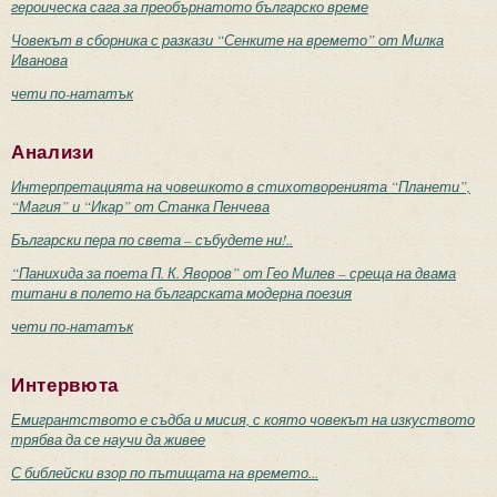
героическа сага за преобърнатото българско време
Човекът в сборника с разкази “Сенките на времето” от Милка
Иванова
чети по-нататък
Анализи
Интерпретацията на човешкото в стихотворенията “Планети”,
“Магия” и “Икар” от Станка Пенчева
Български пера по света – събудете ни!..
“Панихида за поета П. К. Яворов” от Гео Милев – среща на двама
титани в полето на българската модерна поезия
чети по-нататък
Интервюта
Емигрантството е съдба и мисия, с която човекът на изкуството
трябва да се научи да живее
С библейски взор по пътищата на времето...