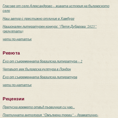
Гласове от село Александрово – живата история на българското
село
Наш автор с престижно отличие в Хамбург
Национален литературен конкурс “Петя Дубарова ‘2025”
(резултати)
чети по-нататък
Ревюта
Ехо от съвременната бразилска литература – 2
Четвърт век българска култура в Лондон
Ехо от съвременната бразилска литература
чети по-нататък
Рецензии
Препуска времето отвъд първичния си чар...
Поетичната антология “Омълнени треви” – драматично-