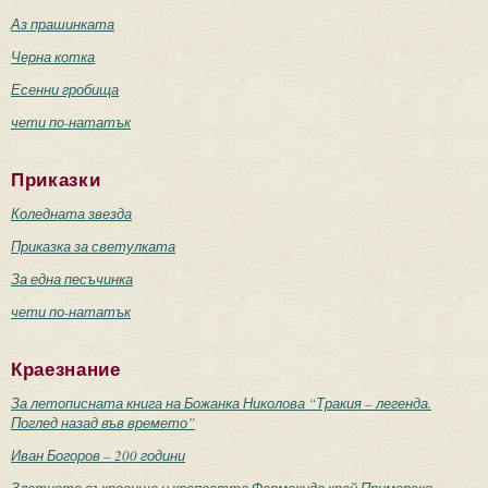
Аз прашинката
Черна котка
Есенни гробища
чети по-нататък
Приказки
Коледната звезда
Приказка за светулката
За една песъчинка
чети по-нататък
Краезнание
За летописната книга на Божанка Николова “Тракия – легенда.
Поглед назад във времето”
Иван Богоров – 200 години
Златното съкровище и крепостта Фармакида край Приморско