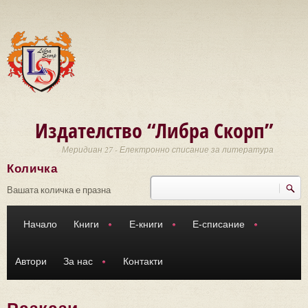
Премини към основното съдържание
Издателство “Либра Скорп”
Меридиан 27 - Електронно списание за литература
Количка
Търси
Форма за търсене
Вашата количка е празна
Начало
Книги
Е-книги
Е-списание
Автори
За нас
Контакти