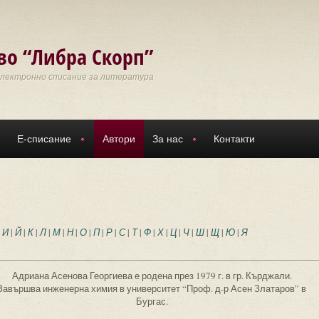
во “Либра Скорп”
Електронно списание за литература
Е-списание
Автори
За нас
Контакти
|
И
|
Й
|
К
|
Л
|
М
|
Н
|
О
|
П
|
Р
|
С
|
Т
|
Ф
|
Х
|
Ц
|
Ч
|
Ш
|
Щ
|
Ю
|
Я
Адриана Асенова Георгиева е родена през 1979 г. в гр. Кърджали.
Завършва инженерна химия в университет “Проф. д-р Асен Златаров” в
Бургас.