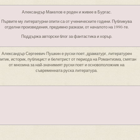
Александър Макелов е роден и живее в Бургас.
Първите му литературни опити са от ученическите години. Публикува
отделни произведения, предимно разкази, от началото на 1990-те.
Поддържа авторски блог за фантастика и хорър.
Александър Сергеевич Пушкин е руски поет, драматург, литературен
ритик, историк, публицист и белетрист от периода на Романтизма, смятан
от мнозина за най-значимият руски поет и основоположник на
съвременната руска литература.