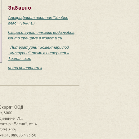
Забавно
Апокрифният вестник “Злобен
глас” (1980 г.)
Съществуват няколко вида любов,
които срещаме в живота си
“Литературни” коментари под
“културни” теми в интернет –
Трета част
чети по-нататък
с
Скорп” ООД
с, 8000
единение” №5
ентър “Елена”, ет. 4
/994-809;
64-34; 089/837-85-50