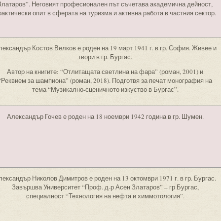
Златаров”. Неговият професионален път съчетава академична дейност,
рактически опит в сферата на туризма и активна работа в частния сектор.
лександър Костов Велков е роден на 19 март 1941 г. в гр. София. Живее и
твори в гр. Бургас.
Автор на книгите: “Отлитащата светлина на фара” (роман, 2001) и
“Реквием за шампиона” (роман, 2018). Подготвя за печат монография на
тема “Музикално-сценичното изкуство в Бургас”.
Александър Гочев е роден на 18 ноември 1942 година в гр. Шумен.
лександър Николов Димитров е роден на 13 октомври 1971 г. в гр. Бургас.
Завършва Университет “Проф. д-р Асен Златаров” – гр Бургас,
специалност “Технология на нефта и химмотология”.