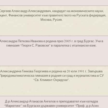
Сергеев Александр Александрович, кандидат на икономическите науки,
цент, Финансов университет към правителството на Руската федерация,
Москва, Русия.
Александра Петкова Иванова е родена през 2005 г. в град Бургас. Учи в
гимназия “Георги С. Раковски” в паралелка с италиански език.
Александрина Гинкова Георгиева е родена на 20 юли 1991 г. Завършва
Природоматематическа гимназия в родния си град и журналистика в СУ
“Св. Климент Охридски”.
Д-р Александър Атанасов Ангелов е преподавател към катедра
“Маркетинг” на Бургаски държавен университет “Проф. д-р Асен