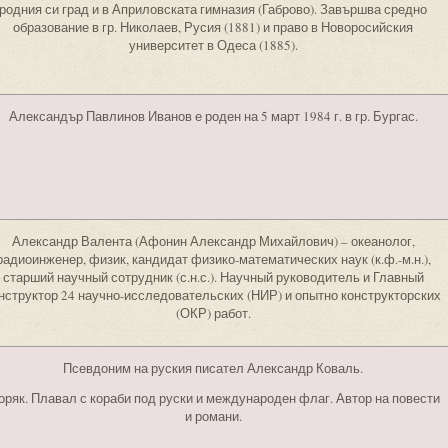
родния си град и в Априловската гимназия (Габрово). Завършва средно
образование в гр. Николаев, Русия (1881) и право в Новоросийския
университет в Одеса (1885).
Александър Павлинов Иванов е роден на 5 март 1984 г. в гр. Бургас.
Александр Валента (Афонин Александр Михайлович) – океанолог,
радиоинженер, физик, кандидат физико-математических наук (к.ф.-м.н.),
старший научный сотрудник (с.н.с.). Научный руководитель и Главный
нструктор 24 научно-исследовательских (НИР) и опытно конструкторских
(ОКР) работ.
Псевдоним на руския писател Александр Коваль.
ряк. Плавал с кораби под руски и международен флаг. Автор на повести
и романи.