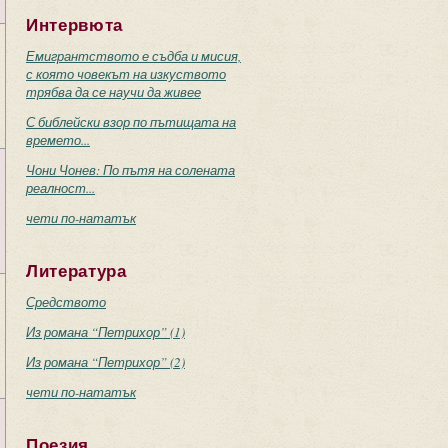
Интервюта
Емигрантството е съдба и мисия,
с която човекът на изкуството
трябва да се научи да живее
С библейски взор по пътищата на
времето...
Чони Чонев: По пътя на солената
реалност...
чети по-нататък
Литература
Средството
Из романа “Петрихор” (1)
Из романа “Петрихор” (2)
чети по-нататък
Поезия