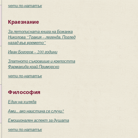
чети по-нататък
Краезнание
За летописната книга на Божанка
Николова “Тракия – легенда. Поглед
назад във времето”
Иван Богоров – 200 години
Златното съкровище и крепостта
Фармакида край Приморско
чети по-нататък
Философия
Един на хиляда
Ами... ако наистина се случи?
Емоционален аспект за душата
чети по-нататък