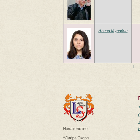
Алина Мурадян
1
Страници
Издателство
“Либра Скорп”