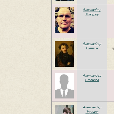
Александър
Макелов
Александър
Пушкин
к
Александър
Станков
Александър
Чорелов