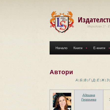
Премини към основното съдържание
Издателст
Меридиан 27 - 
Начало
Книги
Е-книги
Автори
А
|
Б
|
В
|
Г
|
Д
|
Е
|
Ж
|
З
Адриана
Георгиева