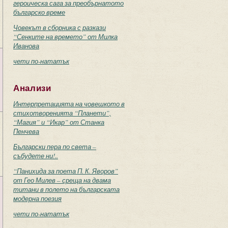
героическа сага за преобърнатото
българско време
Човекът в сборника с разкази
“Сенките на времето” от Милка
Иванова
чети по-нататък
Анализи
Интерпретацията на човешкото в
стихотворенията “Планети”,
“Магия” и “Икар” от Станка
Пенчева
Български пера по света –
събудете ни!..
“Панихида за поета П. К. Яворов”
от Гео Милев – среща на двама
титани в полето на българската
модерна поезия
чети по-нататък