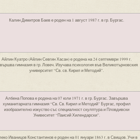
Калин Димитров Баев е роден на 1 август 1987 г. в гр. Бургас.
Айлин Куатро (Айлин Севгин Хасан) е родена на 24 септември 1999 г.
вършва гимназия в гр. Ловеч. Изучава психология във Великотърновския
университет “Св. св. Кирил и Методий”.
Албена Попова е родена на 07 юли 1971 г. в гр. Бургас. Завършва
хуманитарната гимназия “Св. Св. Кирил и Методий” Бургас, профил
изобразително изкуство със специалност скулптура и Пловдивски
Унивеситет “Паисий Хилендарски”.
еко Иваницов Константинов е роден на 01 януари 1863 г. в Свищов. Учи в