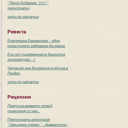
“Петя Дубарова ‘2025”
(резултати)
чети по-нататък
Ревюта
Екатерина Каравелова – една
незаслужено забравена българка
Ехо от съвременната бразилска
литература – 2
Четвърт век българска култура в
Лондон
чети по-нататък
Рецензии
Препуска времето отвъд
първичния си чар...
Поетичната антология
“Омълнени треви” – драматично-