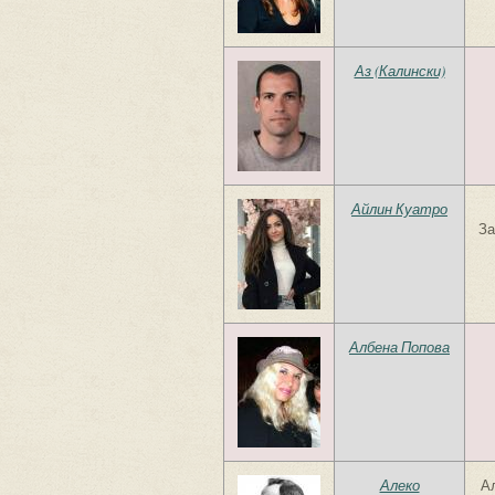
Аз (Калински)
Айлин Куатро
За
Албена Попова
Алеко
Ал