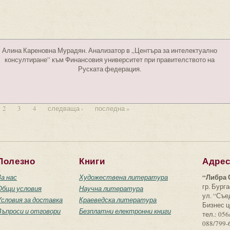
Алина Кареновна Мурадян. Анализатор в „Центъра за интелектуално
консултиране” към Финансовия университет при правителството на
Руската федерация.
2
3
4
следваща ›
последна »
Полезно
Книги
Адре
“Либра 
За нас
Художествена литература
гр. Бурга
Общи условия
Научна литература
ул. “Съ
Условия за доставка
Краеведска литература
Бизнес ц
Въпроси и отговори
Безплатни електронни книги
тел.: 056
088/799-