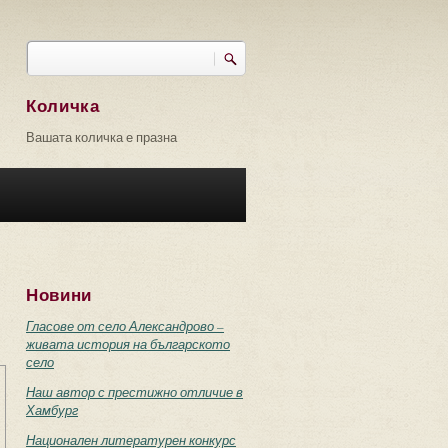
Търси
Форма за търсене
Количка
Вашата количка е празна
Новини
Гласове от село Александрово –
живата история на българското
село
Наш автор с престижно отличие в
Хамбург
Национален литературен конкурс