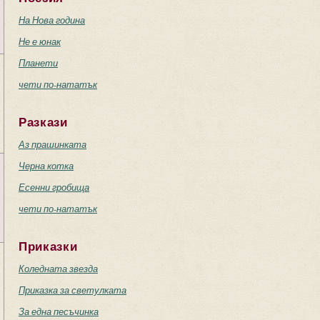
На Нова година
Не е юнак
Планети
чети по-нататък
Разкази
Аз прашинката
Черна котка
Есенни гробища
чети по-нататък
Приказки
Коледната звезда
Приказка за светулката
За една песъчинка