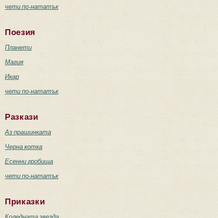
чети по-нататък
Поезия
Планети
Магия
Икар
чети по-нататък
Разкази
Аз прашинката
Черна котка
Есенни гробища
чети по-нататък
Приказки
Коледната звезда