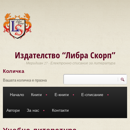
Премини към основното съдържание
Издателство “Либра Скорп”
Меридиан 27 - Електронно списание за литература
Количка
Търси
Форма за търсене
Вашата количка е празна
Начало
Книги
Е-книги
Е-списание
Автори
За нас
Контакти