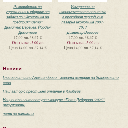
Ръководство за
Измерения на
упражнения и сборник от
икономическата политика
задачи по “Икономика на
в преходния период към
предприятието”
пазарна икономика 2007-
Димитър Вергиев
,
Йордан
2013
Димитров
Димитър Вергиев
17,00 лв. / 8,67 €
17,00 лв. / 8,67 €
Отстъпка:
-3.00 лв
Отстъпка:
-3.00 лв
Цена
14,00 лв. / 7,14 €
Цена
14,00 лв. / 7,14 €
Новини
Гласове от село Александрово – живата история на българското
село
Наш автор с престижно отличие в Хамбург
Национален литературен конкурс “Петя Дубарова ‘2025”
(резултати)
чети по-нататък