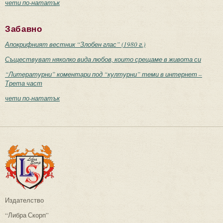
чети по-нататък
Забавно
Апокрифният вестник “Злобен глас” (1980 г.)
Съществуват няколко вида любов, които срещаме в живота си
“Литературни” коментари под “културни” теми в интернет –
Трета част
чети по-нататък
Издателство
“Либра Скорп”