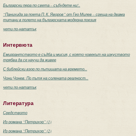
Български пера по света – събудете ни!..
“Панихида за поета П. К. Яворов” от Гео Милев – среща на двама
титани в полето на българската модерна поезия
чети по-нататък
Интервюта
Емигрантството е съдба и мисия, с която човекът на изкуството
трябва да се научи да живее
С библейски взор по пътищата на времето...
Чони Чонев: По пътя на солената реалност...
чети по-нататък
Литература
Средството
Из романа “Петрихор” (1)
Из романа “Петрихор” (2)