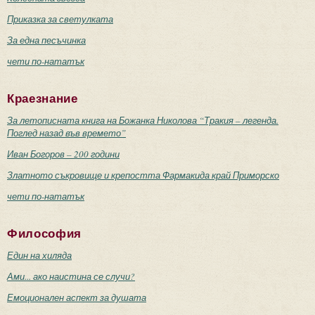
Приказка за светулката
За една песъчинка
чети по-нататък
Краезнание
За летописната книга на Божанка Николова “Тракия – легенда.
Поглед назад във времето”
Иван Богоров – 200 години
Златното съкровище и крепостта Фармакида край Приморско
чети по-нататък
Философия
Един на хиляда
Ами... ако наистина се случи?
Емоционален аспект за душата