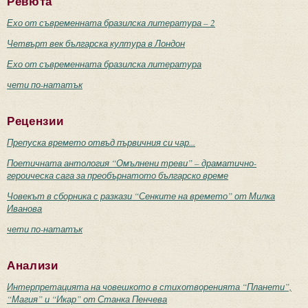
Ревюта
Ехо от съвременната бразилска литература – 2
Четвърт век българска култура в Лондон
Ехо от съвременната бразилска литература
чети по-нататък
Рецензии
Препуска времето отвъд първичния си чар...
Поетичната антология “Омълнени треви” – драматично-
героическа сага за преобърнатото българско време
Човекът в сборника с разкази “Сенките на времето” от Милка
Иванова
чети по-нататък
Анализи
Интерпретацията на човешкото в стихотворенията “Планети”,
“Магия” и “Икар” от Станка Пенчева