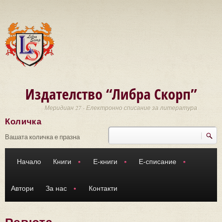
Премини към основното съдържание
Издателство “Либра Скорп”
Меридиан 27 - Електронно списание за литература
Количка
Търси
Форма за търсене
Вашата количка е празна
Начало
Книги
Е-книги
Е-списание
Автори
За нас
Контакти