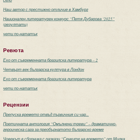
село
Наш автор с престижно отличие в Хамбург
Национален литературен конкурс “Петя Дубарова ‘2025”
(резултати)
чети по-нататък
Ревюта
Ехо от съвременната бразилска литература – 2
Четвърт век българска култура в Лондон
Ехо от съвременната бразилска литература
чети по-нататък
Рецензии
Препуска времето отвъд първичния си чар...
Поетичната антология “Омълнени треви” – драматично-
героическа сага за преобърнатото българско време
Човекът в сборника с разкази “Сенките на времето” от Милка