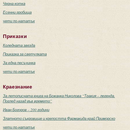
Черна котка
Есенни гробища
чети по-нататък
Приказки
Коледната звезда
Приказка за светулката
За една песъчинка
чети по-нататък
Краезнание
За летописната книга на Божанка Николова “Тракия – легенда.
Поглед назад във времето”
Иван Богоров – 200 години
Златното съкровище и крепостта Фармакида край Приморско
чети по-нататък