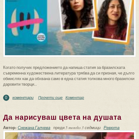
Когато получих предложението да напиша статия за бразилската
съвременна художествена литература трябва да си призная, че дълго
обмислях как да обхвана само в една статия толкова много бразилски
даровити творци...
коментари
Прочети още
about Ехо от съвременната бразилска
Коментар
0
литература
Да нарисуваш цвета на душата
Автор:
Снежана Галчева
преди
5 months 3 седмици
Ревюта