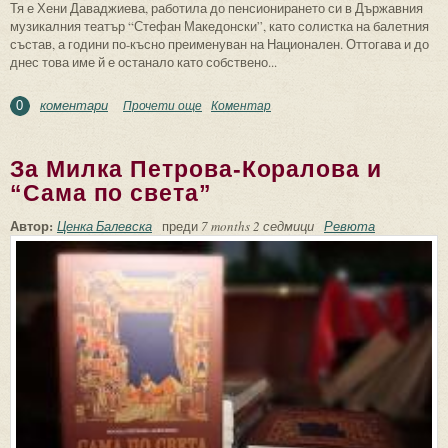
Тя е Хени Даваджиева, работила до пенсионирането си в Държавния
музикалния театър “Стефан Македонски”, като солистка на балетния
състав, а години по-късно преименуван на Национален. Оттогава и до
днес това име й е останало като собствено...
коментари
Прочети още
about Прима-балерината на Националния
Коментар
0
музикален театър Еленка (Хени)
Даваджиева на 98 години
За Милка Петрова-Коралова и
“Сама по света”
Автор:
Ценка Балевска
преди
7 months 2 седмици
Ревюта