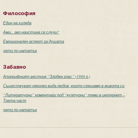
Философия
Един на хиляда
Ами... ако наистина се случи?
Емоционален аспект за душата
чети по-нататък
Забавно
Апокрифният вестник “Злобен глас” (1980 г.)
Съществуват няколко вида любов, които срещаме в живота си
“Литературни” коментари под “културни” теми в интернет –
Трета част
чети по-нататък