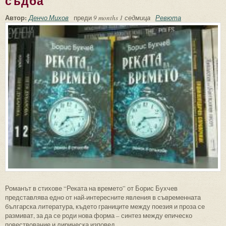
съдба
Автор:
Денчо Михов
преди
9 months 1 седмица
Ревюта
Романът в стихове “Реката на времето” от Борис Бухчев
представлява едно от най-интересните явления в съвременната
българска литература, където границите между поезия и проза се
размиват, за да се роди нова форма – синтез между епическо
повествование и лирическа изповед.