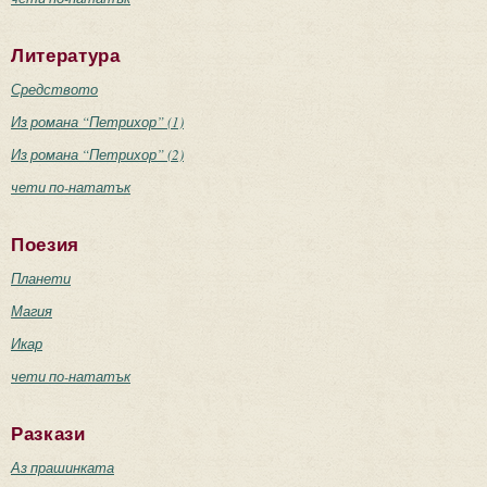
Литература
Средството
Из романа “Петрихор” (1)
Из романа “Петрихор” (2)
чети по-нататък
Поезия
Планети
Магия
Икар
чети по-нататък
Разкази
Аз прашинката