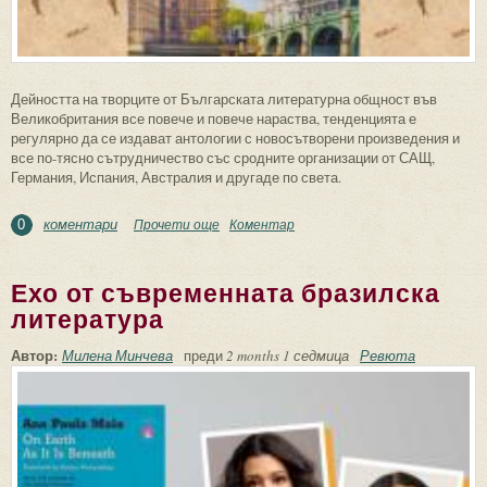
Дейността на творците от Българската литературна общност във
Великобритания все повече и повече нараства, тенденцията е
регулярно да се издават антологии с новосътворени произведения и
все по-тясно сътрудничество със сродните организации от САЩ,
Германия, Испания, Австралия и другаде по света.
коментари
Прочети още
about Четвърт век българска култура в
Коментар
0
Лондон
Ехо от съвременната бразилска
литература
Автор:
Милена Минчева
преди
2 months 1 седмица
Ревюта