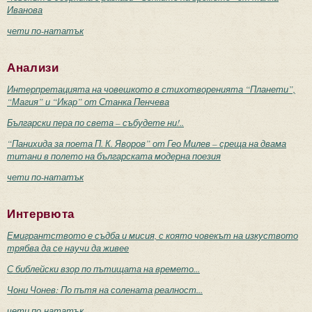
Иванова
чети по-нататък
Анализи
Интерпретацията на човешкото в стихотворенията “Планети”,
“Магия” и “Икар” от Станка Пенчева
Български пера по света – събудете ни!..
“Панихида за поета П. К. Яворов” от Гео Милев – среща на двама
титани в полето на българската модерна поезия
чети по-нататък
Интервюта
Емигрантството е съдба и мисия, с която човекът на изкуството
трябва да се научи да живее
С библейски взор по пътищата на времето...
Чони Чонев: По пътя на солената реалност...
чети по-нататък