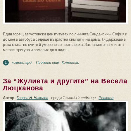
Един горещ августовски ден пътувах по линията Сандански – София и
до мен в автобуса седеше възрастна симпатична дама. Тя държеше в
ръка книга, но очите й уморено се притваряха. Заглавието на книгата
ме заинтригува и помолих да я видя...
коментари
Прочети още
about За Милка Петрова-Коралова и
Коментар
1
“Сама по света”
За “Жулиета и другите” на Весела
Люцканова
Автор:
Георги Н. Николов
преди
7 months 2 седмици
Ревюта