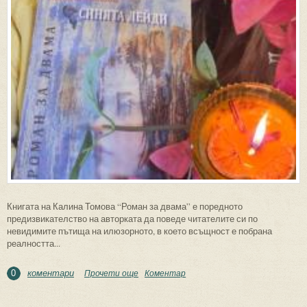
Книгата на Калина Томова “Роман за двама” е поредното
предизвикателство на авторката да поведе читателите си по
невидимите пътища на илюзорното, в което всъщност е побрана
реалността...
коментари
Прочети още
about Да нарисуваш цвета на душата
Коментар
0