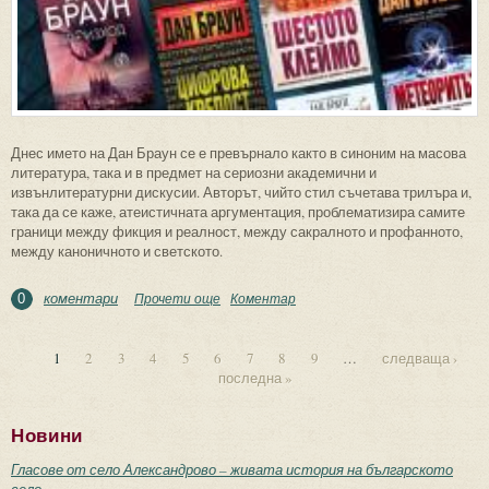
Днес името на Дан Браун се е превърнало както в синоним на масова
литература, така и в предмет на сериозни академични и
извънлитературни дискусии. Авторът, чийто стил съчетава трилъра и,
така да се каже, атеистичната аргументация, проблематизира самите
граници между фикция и реалност, между сакралното и профанното,
между каноничното и светското.
коментари
Прочети още
about Хибридността на литературния
Коментар
0
дискурс. “Ад” от Дан Браун
1
2
3
4
5
6
7
8
9
…
следваща ›
последна »
Страници
Новини
Гласове от село Александрово – живата история на българското