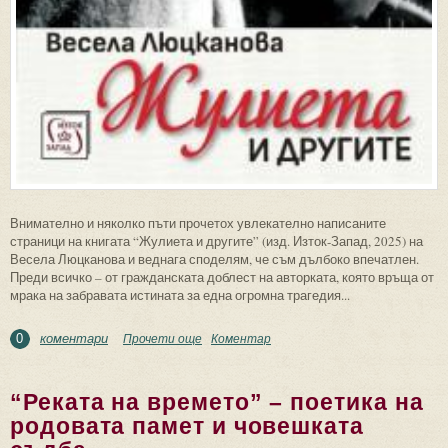
Внимателно и няколко пъти прочетох увлекателно написаните
страници на книгата “Жулиета и другите” (изд. Изток-Запад, 2025) на
Весела Люцканова и веднага споделям, че съм дълбоко впечатлен.
Преди всичко – от гражданската доблест на авторката, която връща от
мрака на забравата истината за една огромна трагедия...
коментари
Прочети още
about За “Жулиета и другите” на Весела
Коментар
0
Люцканова
“Реката на времето” – поетика на
родовата памет и човешката