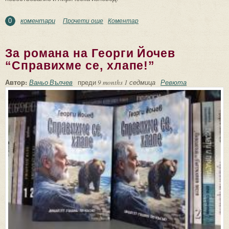
коментари
Прочети още
about “Реката на времето” – поетика на
Коментар
0
родовата памет и човешката съдба
За романа на Георги Йочев
“Справихме се, хлапе!”
Автор:
Ваньо Вълчев
преди
9 months 1 седмица
Ревюта