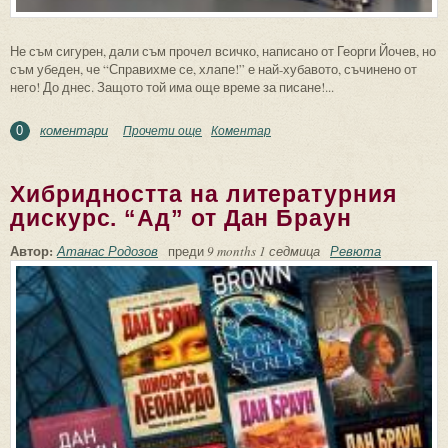
Не съм сигурен, дали съм прочел всичко, написано от Георги Йочев, но
съм убеден, че “Справихме се, хлапе!” е най-хубавото, съчинено от
него! До днес. Защото той има още време за писане!...
коментари
Прочети още
about За романа на Георги Йочев
Коментар
0
“Справихме се, хлапе!”
Хибридността на литературния
дискурс. “Ад” от Дан Браун
Автор:
Атанас Родозов
преди
9 months 1 седмица
Ревюта