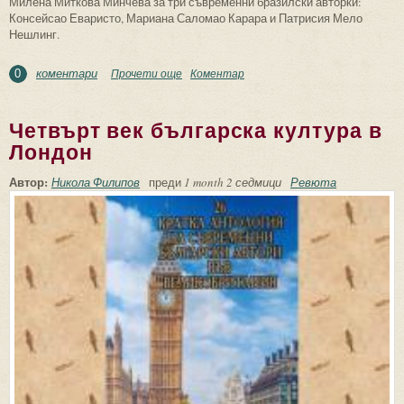
Милена Миткова Минчева за три съвременни бразилски авторки:
Консейсао Еваристо, Мариана Саломао Карара и Патрисия Мело
Нешлинг.
коментари
Прочети още
about Ехо от съвременната бразилска
Коментар
0
литература – 2
Четвърт век българска култура в
Лондон
Автор:
Никола Филипов
преди
1 month 2 седмици
Ревюта