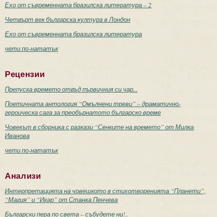
Ехо от съвременната бразилска литература – 2
Четвърт век българска култура в Лондон
Ехо от съвременната бразилска литература
чети по-нататък
Рецензии
Препуска времето отвъд първичния си чар...
Поетичната антология “Омълнени треви” – драматично-
героическа сага за преобърнатото българско време
Човекът в сборника с разкази “Сенките на времето” от Милка
Иванова
чети по-нататък
Анализи
Интерпретацията на човешкото в стихотворенията “Планети”,
“Магия” и “Икар” от Станка Пенчева
Български пера по света – събудете ни!..