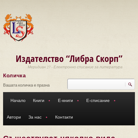
Премини към основното съдържание
Издателство “Либра Скорп”
Меридиан 27 - Електронно списание за литература
Количка
Търси
Форма за търсене
Вашата количка е празна
Начало
Книги
Е-книги
Е-списание
Автори
За нас
Контакти