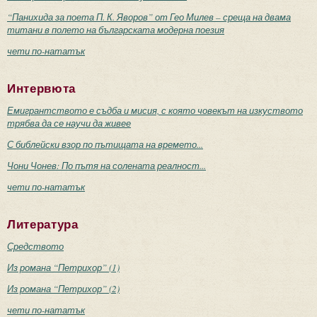
“Панихида за поета П. К. Яворов” от Гео Милев – среща на двама
титани в полето на българската модерна поезия
чети по-нататък
Интервюта
Емигрантството е съдба и мисия, с която човекът на изкуството
трябва да се научи да живее
С библейски взор по пътищата на времето...
Чони Чонев: По пътя на солената реалност...
чети по-нататък
Литература
Средството
Из романа “Петрихор” (1)
Из романа “Петрихор” (2)
чети по-нататък