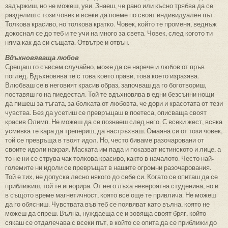
задържиш, но не можеш, уви. Знаеш, че рано или късно трябва да се
разделиш с този човек и всеки да поеме по своят индивидуален път.
Толкова красиво, но толкова кратко. Човек, който те променя, веднъж
докоснал се до теб и те учи на много за света. Човек, след когото ти
няма как да си същата. Отвътре и отвън.
Вдъхновяваща любов
Срещаш го съвсем случайно, може да се нарече и любов от пръв
поглед. Вдъхновява те с това което прави, това което изразява.
Влюбваш се в неговият красив образ, започваш да го боготвориш,
поставяш го на пиедестал. Той те вдъхновява в едни безсънни нощи
да пишеш за тъгата, за болката от любовта, че дори и красотата от тези
чувства. Без да усетиш се превръщаш в поетеса, описваща своят
красив Олимп. Не можеш да се познаеш след него. С всеки жест, всяка
усмивка те кара да трепериш, да настръхваш. Омаяна си от този човек,
той се превръща в твоят идол. Но, често биваме разочаровани от
своите идоли накрая. Маската им пада и показват истинското и лице, а
то не ни се струва чак толкова красиво, както в началото. Често най-
големите ни идоли се превръщат в нашите огромни разочарования.
Той е тих, не допуска лесно някого до себе си. Когато се опиташ да се
приближиш, той те игнорира. От него лъха невероятна студенина, но и
в същото време магнетичност, която все още те привлича. Не можеш
да го обясниш. Чувствата във теб се появяват като вълна, която не
можеш да спреш. Вълна, нуждаеща се и зовяща своят бряг, който
сякаш се отдалечава с всеки път, в който се опита да се приближи до