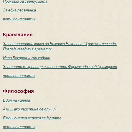
Приказка за светулката
За една песъчинка
чети по-нататък
Краезнание
За летописната книга на Божанка Николова “Тракия – легенда.
Поглед назад във времето”
Иван Богоров – 200 години
Златното съкровище и крепостта Фармакида край Приморско
чети по-нататък
Философия
Един на хиляда
Ами... ако наистина се случи?
Емоционален аспект за душата
чети по-нататък