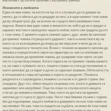
изключим с бутон или заличим с вълшебна гумичка.
Измамите в любовта
Едва ли има човек, на когото не му се е случвало да се довери на
някого, да го обича и да се раздаде за него, а в един момент този човек
да му обърне гръб. Да, на всички ни сърцето било разбивано поне
веднъж. Винаги има един човек в миналото ни, който да ни е предал и
наранил жестоко и захвърлил нашата любов, която сме градили дълго
с този човек. С времето хората свикват един с друг, може би започват
да приемат човека отсреща като даденост, както и качествата му на
които са се възхищавали до вчера да им омръзнат и вече да не са
нещо специално в техните очи. Всеки с течение на времето започва да
показва и отрицателните черти на характера си, ние се опитваме по
някакъв начин да променим човека, да тушираме тези черти, но уви
често случаи безуспешно. Когато хората не се приемат такива каквито
са, не само с хубавите, но и с лошите страни се стига до положение, в
което започват да се карат и да не се харесват взаимно. Обтегнатостта
в отношенията става нетърпима и хората се разделят. Понякога
раздялата е съпроводена с взаимно съгласие и от двете страни, без
скандали. Друг път, обаче нещата свързваш зле, когато и двамата се
нараняват или нагрубяват. Още по-лошо се случва когато нещата
стигнат до измами и изневери. Това, което не достига на единият,
започва да го търси от други хора. Често така биваме лъгани с години,
без да подозираме, защото любовта и доверието ни към този човек ни
заслепяват. Но уви, това са знаците на съдбата, че може би този човек
не е бил подходящият за нас и е време да си тръгнем от него и да