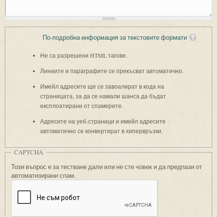
По-подробна информация за текстовите формати
Не са разрешени HTML тагове.
Линиите и параграфите се прекъсват автоматично.
Имейл адресите ще се завоалират в кода на
страницата, за да се намали шанса да бъдат
експлоатирани от спамерите.
Адресите на уеб-страници и имейл адресите
автоматично се конвертират в хипервръзки.
CAPTCHA
Този въпрос е за тестване дали или не сте човек и да предпази от
автоматизирани спам.