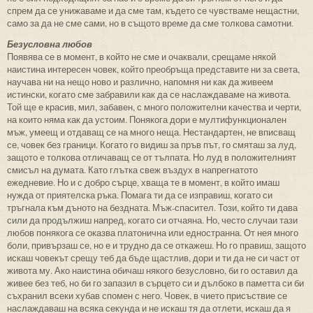
спрем да се унижаваме и да сме там, където се чувстваме нещастни,
само за да не сме сами, но в същото време да сме толкова самотни.
Безусловна любов
Появява се в момент, в който не сме и очаквали, срещаме някой
наистина интересен човек, който преобръща представите ни за света,
научава ни на нещо ново и различно, напомня ни как да живеем
истински, когато сме забравили как да се наслаждаваме на живота.
Той ще е красив, мил, забавен, с много положителни качества и черти,
на които няма как да устоим. Понякога дори е мултифункционален
мъж, умеещ и отдаващ се на много неща. Нестандартен, не вписващ
се, човек без граници. Когато го видиш за пръв път, го смяташ за луд,
защото е толкова отличаващ се от тълпата. Но луд в положителният
смисъл на думата. Като глътка свеж въздух в напрегнатото
ежедневие. Но и с добро сърце, хваща те в момент, в който имаш
нужда от приятелска ръка. Помага ти да се изправиш, когато си
тръгнала към дъното на бездната. Мъж-спасител. Този, който ти дава
сили да продължиш напред, когато си отчаяна. Но, често случаи тази
любов понякога се оказва платонична или едностранна. От нея много
боли, привързаш се, но е и трудно да се откажеш. Но го правиш, защото
искаш човекът срещу теб да бъде щастлив, дори и ти да не си част от
живота му. Ако наистина обичаш някого безусловно, би го оставил да
живее без теб, но би го запазил в сърцето си и дълбоко в паметта си би
съхранил всеки хубав спомен с него. Човек, в чието присъствие се
наслаждаваш на всяка секунда и не искаш тя да отлети, искаш да я