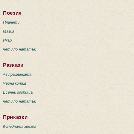
Поезия
Планети
Магия
Икар
чети по-нататък
Разкази
Аз прашинката
Черна котка
Есенни гробища
чети по-нататък
Приказки
Коледната звезда