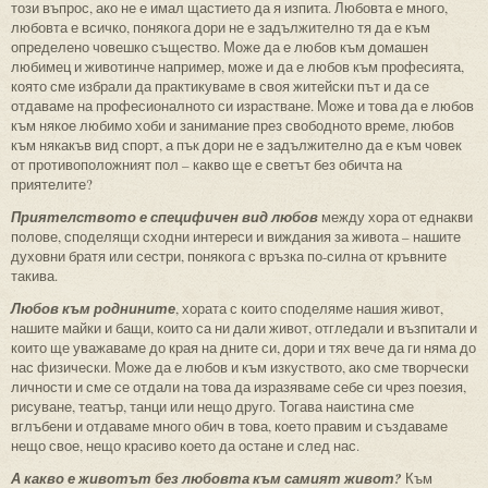
този въпрос, ако не е имал щастието да я изпита. Любовта е много,
любовта е всичко, понякога дори не е задължително тя да е към
определено човешко същество. Може да е любов към домашен
любимец и животинче например, може и да е любов към професията,
която сме избрали да практикуваме в своя житейски път и да се
отдаваме на професионалното си израстване. Може и това да е любов
към някое любимо хоби и занимание през свободното време, любов
към някакъв вид спорт, а пък дори не е задължително да е към човек
от противоположният пол – какво ще е светът без обичта на
приятелите?
Приятелството е специфичен вид любов
между хора от еднакви
полове, споделящи сходни интереси и виждания за живота – нашите
духовни братя или сестри, понякога с връзка по-силна от кръвните
такива.
Любов към роднините
, хората с които споделяме нашия живот,
нашите майки и бащи, които са ни дали живот, отгледали и възпитали и
които ще уважаваме до края на дните си, дори и тях вече да ги няма до
нас физически. Може да е любов и към изкуството, ако сме творчески
личности и сме се отдали на това да изразяваме себе си чрез поезия,
рисуване, театър, танци или нещо друго. Тогава наистина сме
вглъбени и отдаваме много обич в това, което правим и създаваме
нещо свое, нещо красиво което да остане и след нас.
А какво е животът без любовта към самият живот?
Към