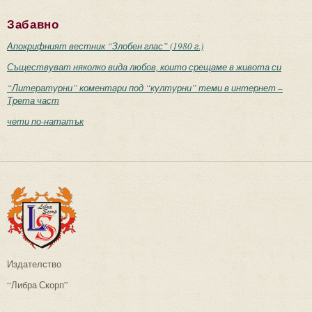
Забавно
Апокрифният вестник “Злобен глас” (1980 г.)
Съществуват няколко вида любов, които срещаме в живота си
“Литературни” коментари под “културни” теми в интернет –
Трета част
чети по-нататък
Издателство
“Либра Скорп”