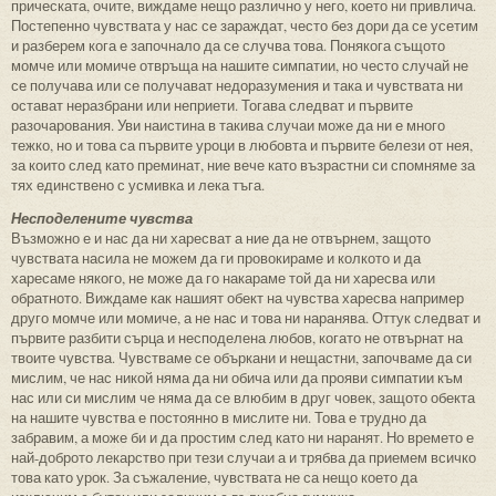
прическата, очите, виждаме нещо различно у него, което ни привлича.
Постепенно чувствата у нас се зараждат, често без дори да се усетим
и разберем кога е започнало да се случва това. Понякога същото
момче или момиче отвръща на нашите симпатии, но често случай не
се получава или се получават недоразумения и така и чувствата ни
остават неразбрани или неприети. Тогава следват и първите
разочарования. Уви наистина в такива случаи може да ни е много
тежко, но и това са първите уроци в любовта и първите белези от нея,
за които след като преминат, ние вече като възрастни си спомняме за
тях единствено с усмивка и лека тъга.
Несподелените чувства
Възможно е и нас да ни харесват а ние да не отвърнем, защото
чувствата насила не можем да ги провокираме и колкото и да
харесаме някого, не може да го накараме той да ни харесва или
обратното. Виждаме как нашият обект на чувства харесва например
друго момче или момиче, а не нас и това ни наранява. Оттук следват и
първите разбити сърца и несподелена любов, когато не отвърнат на
твоите чувства. Чувстваме се объркани и нещастни, започваме да си
мислим, че нас никой няма да ни обича или да прояви симпатии към
нас или си мислим че няма да се влюбим в друг човек, защото обекта
на нашите чувства е постоянно в мислите ни. Това е трудно да
забравим, а може би и да простим след като ни наранят. Но времето е
най-доброто лекарство при тези случаи а и трябва да приемем всичко
това като урок. За съжаление, чувствата не са нещо което да