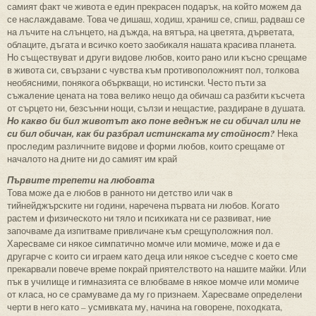
самият факт че живота е един прекрасен подарък, на който можем да
се наслаждаваме. Това че дишаш, ходиш, храниш се, спиш, радваш се
на лъчите на слънцето, на дъжда, на вятъра, на цветята, дърветата,
облаците, дъгата и всичко което заобикаля нашата красива планета.
Но съществуват и други видове любов, които рано или късно срещаме
в живота си, свързани с чувства към противоположният пол, толкова
необясними, понякога объркващи, но истински. Често пъти за
съжаление цената на това велико нещо да обичаш са разбити късчета
от сърцето ни, безсънни нощи, сълзи и нещастие, раздиране в душата.
Но какво би бил животът ако поне веднъж не си обичал или не
си бил обичан, как би разбрал истинската му стойност?
Нека
проследим различните видове и форми любов, които срещаме от
началото на дните ни до самият им край
Първите трепети на любовта
Това може да е любов в ранното ни детство или чак в
тийнейджърските ни години, наречена първата ни любов. Когато
растем и физическото ни тяло и психиката ни се развиват, ние
започваме да изпитваме привличане към срещуположния пол.
Харесваме си някое симпатично момче или момиче, може и да е
другарче с които си играем като деца или някое съседче с което сме
прекарвали повече време покрай приятелството на нашите майки. Или
пък в училище и гимназията се влюбваме в някое момче или момиче
от класа, но се срамуваме да му го признаем. Харесваме определени
черти в него като – усмивката му, начина на говорене, походката,