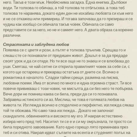
него. Такъв е този мъж. Необяснима загадка. Една енигма. Дълбоки
води. Ти толкова го обичаш, а той толкова те отблъсква. а това теб
толкова те наранява, докато един ден не изхабиш любовта си към него
и не се откажеш или примириш. И тогава започваш да го презираш и се
чудиш как изобщо си обичала такъв човек. Обичала си само
представите си за него, но не и самият него. А двата образа са коренно
различни.
Страстната и заблудена любов
Появява се с цветя и рози, а пътят е толкова трънлив. Срещаш го и
сякаш сте се познавали от предишен живот. Дошъл е за да предаде
своят урок и да си отиде. Но ти все още не го знаеш и се влюбваш до
уши. Смяташ, че най-сетне си открила правилният човек за себе си, с
когото ще остарееш и прекараш остатъка от дните си. Всичко е
романтика в началото. Сладки тайни срещи, размяна на писма,
любовни поеми. Има от всичко по много и една огромна страст. Ти все
повече привикваш с този човек, че мисълта да си без него те побърква.
Вече дори не помниш каква си била, преди да си го познавала.
Забравяш истинското си аз. Мислиш, че това е голямата любов на
живота ти. Изглежда всичко е споделено и перфектно, изглежда сякаш
той те обожава. Но само така изглежда... Докато не започнат
скандалите, обвиненията и високото му его. И накрая естествено
избира него пред теб. Наситил ти се е и си му омръзнала, ти просто си
била поредното завоевание. Като едно горещо лято преминава през
теб и си отива. Накрая идват сълзите на есента и студеният полъх на