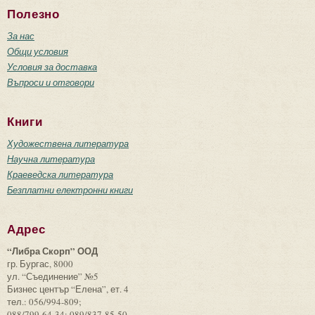
Полезно
За нас
Общи условия
Условия за доставка
Въпроси и отговори
Книги
Художествена литература
Научна литература
Краеведска литература
Безплатни електронни книги
Адрес
“Либра Скорп” ООД
гр. Бургас, 8000
ул. “Съединение” №5
Бизнес център “Елена”, ет. 4
тел.: 056/994-809;
088/799-64-34; 089/837-85-50