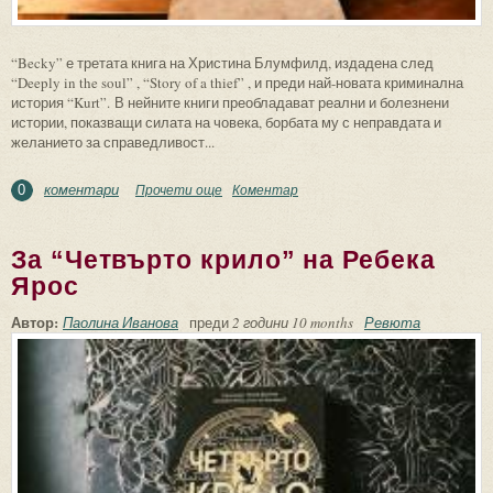
“Becky” е третата книга на Христина Блумфилд, издадена след
“Deeply in the soul” , “Story of a thief” , и преди най-новата криминална
история “Kurt”. В нейните книги преобладават реални и болезнени
истории, показващи силата на човека, борбата му с неправдата и
желанието за справедливост...
коментари
Прочети още
about За “Беки” на Христина Блумфилд
Коментар
0
За “Четвърто крило” на Ребека
Ярос
Автор:
Паолина Иванова
преди
2 години 10 months
Ревюта