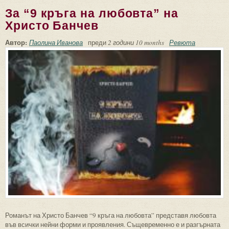
Малинов
За “9 кръга на любовта” на
Христо Банчев
Автор:
Паолина Иванова
преди
2 години 10 months
Ревюта
Романът на Христо Банчев “9 кръга на любовта” представя любовта
във всички нейни форми и проявления. Същевременно е и разгърната