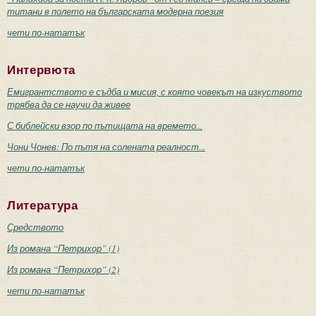
титани в полето на българската модерна поезия
чети по-нататък
Интервюта
Емигрантството е съдба и мисия, с която човекът на изкуството
трябва да се научи да живее
С библейски взор по пътищата на времето...
Чони Чонев: По пътя на солената реалност...
чети по-нататък
Литература
Средството
Из романа “Петрихор” (1)
Из романа “Петрихор” (2)
чети по-нататък