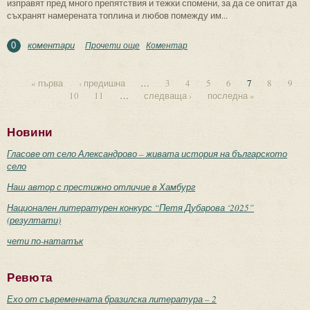
изправят пред много препятствия и тежки спомени, за да се опитат да
съхранят намерената топлина и любов помежду им...
коментари
Прочети още
about “За глътка въздух” на Даниела
Коментар
0
Паскова
« първа
‹ предишна
…
3
4
5
6
7
8
9
10
11
…
следваща ›
последна »
Страници
Новини
Гласове от село Александрово – живата история на българското
село
Наш автор с престижно отличие в Хамбург
Национален литературен конкурс “Петя Дубарова ‘2025”
(резултати)
чети по-нататък
Ревюта
Ехо от съвременната бразилска литература – 2