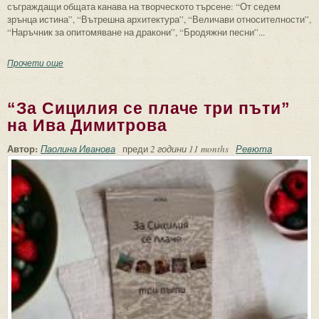
съграждащи общата канава на творческото търсене: “От седем
зрънца истина”, “Вътрешна архитектура”, “Величави относителности”,
“Наръчник за опитомяване на дракони”, “Бродяжни песни”...
Прочети още
about Метеорологична прогноза...
“За Сицилия се плаче три пъти”
на Ива Димитрова
Автор:
Паолина Иванова
преди
2 години 11 months
Ревюта