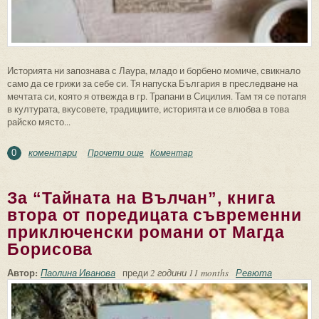
Историята ни запознава с Лаура, младо и борбено момиче, свикнало
само да се грижи за себе си. Тя напуска България в преследване на
мечтата си, която я отвежда в гр. Трапани в Сицилия. Там тя се потапя
в културата, вкусовете, традициите, историята и се влюбва в това
райско място...
коментари
Прочети още
about “За Сицилия се плаче три пъти” на
Коментар
0
Ива Димитрова
За “Тайната на Вълчан”, книга
втора от поредицата съвременни
приключенски романи от Магда
Борисова
Автор:
Паолина Иванова
преди
2 години 11 months
Ревюта