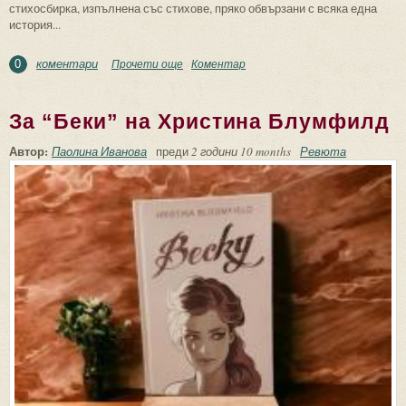
стихосбирка, изпълнена със стихове, пряко обвързани с всяка една
история...
коментари
Прочети още
about За “9 кръга на любовта” на Христо
Коментар
0
Банчев
За “Беки” на Христина Блумфилд
Автор:
Паолина Иванова
преди
2 години 10 months
Ревюта