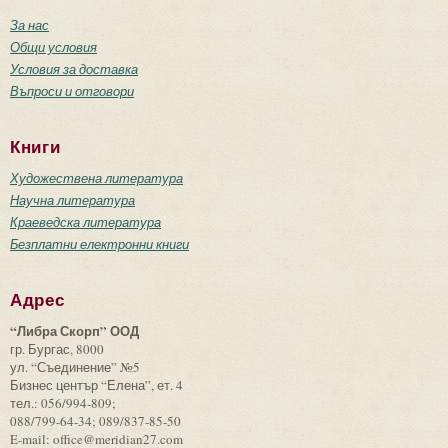
За нас
Общи условия
Условия за доставка
Въпроси и отговори
Книги
Художествена литература
Научна литература
Краеведска литература
Безплатни електронни книги
Адрес
“Либра Скорп” ООД
гр. Бургас, 8000
ул. “Съединение” №5
Бизнес център “Елена”, ет. 4
тел.: 056/994-809;
088/799-64-34; 089/837-85-50
E-mail: office@meridian27.com