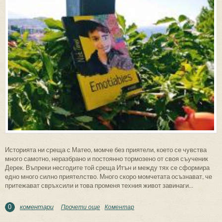
Историята ни среща с Матео, момче без приятели, което се чувства
много самотно, неразбрано и постоянно тормозено от своя съученик
Дерек. Въпреки несгодите той среща Итън и между тях се сформира
едно много силно приятелство. Много скоро момчетата осъзнават, че
притежават свръхсили и това променя техния живот завинаги...
коментари
Прочети още
about За “ЕмотиХоните” на Ник Тенев
Коментар
0