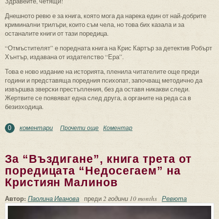
Здравейте, четящи!
Днешното ревю е за книга, която мога да нарека един от най-добрите
криминални трилъри, които съм чела, но това бих казала и за
останалите книги от тази поредица.
“Отмъстителят” е поредната книга на Крис Картър за детектив Робърт
Хънтър, издавана от издателство “Ера”.
Това е ново издание на историята, пленила читателите още преди
години и представяща поредния психопат, започващ методично да
извършва зверски престъпления, без да оставя никакви следи.
Жертвите се появяват една след друга, а органите на реда са в
безизходица.
коментари
Прочети още
about За “Отмъстителят” на Крис
Коментар
0
Картър
За “Въздигане”, книга трета от
поредицата “Недосегаем” на
Кристиян Малинов
Автор:
Паолина Иванова
преди
2 години 10 months
Ревюта