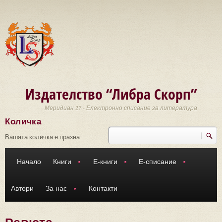
Премини към основното съдържание
Издателство “Либра Скорп”
Меридиан 27 - Електронно списание за литература
Количка
Търси
Форма за търсене
Вашата количка е празна
Начало
Книги
Е-книги
Е-списание
Автори
За нас
Контакти