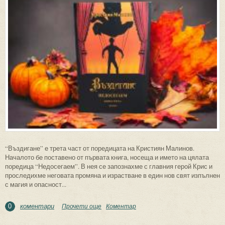
“Въздигане” е трета част от поредицата на Кристиян Малинов.
Началото бе поставено от първата книга, носеща и името на цялата
поредица “Недосегаем”. В нея се запознахме с главния герой Крис и
проследихме неговата промяна и израстване в един нов свят изпълнен
с магия и опасност...
коментари
Прочети още
about За “Въздигане”, книга трета от
Коментар
0
поредицата “Недосегаем” на Кристиян