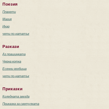
Поезия
Планети
Магия
Икар
чети по-нататък
Разкази
Аз прашинката
Черна котка
Есенни гробища
чети по-нататък
Приказки
Коледната звезда
Приказка за светулката