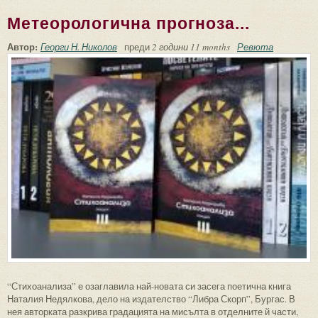
Метеорологична прогноза...
Автор:
Георги Н. Николов
преди
2 години 11 months
Ревюта
“Стихоанализа” е озаглавила най-новата си засега поетична книга
Наталия Недялкова, дело на издателство “Либра Скорп”, Бургас. В
нея авторката разкрива градацията на мисълта в отделните й части,