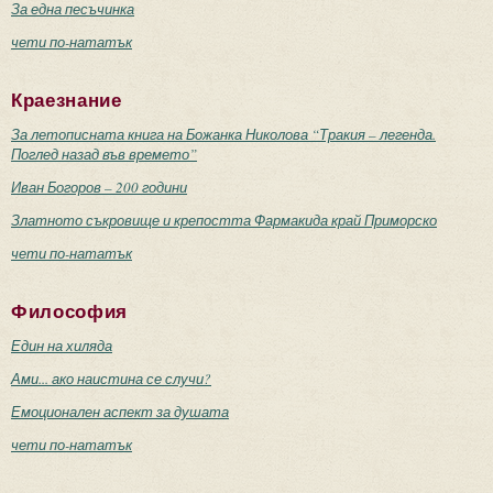
За една песъчинка
чети по-нататък
Краезнание
За летописната книга на Божанка Николова “Тракия – легенда.
Поглед назад във времето”
Иван Богоров – 200 години
Златното съкровище и крепостта Фармакида край Приморско
чети по-нататък
Философия
Един на хиляда
Ами... ако наистина се случи?
Емоционален аспект за душата
чети по-нататък