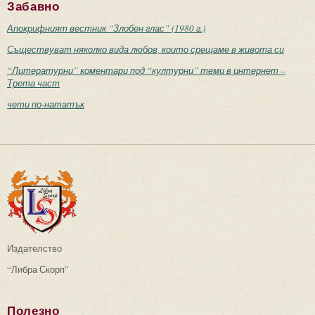
Забавно
Апокрифният вестник “Злобен глас” (1980 г.)
Съществуват няколко вида любов, които срещаме в живота си
“Литературни” коментари под “културни” теми в интернет –
Трета част
чети по-нататък
Издателство
“Либра Скорп”
Полезно