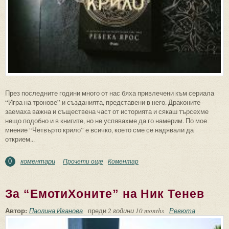
През последните години много от нас бяха привлечени към сериала
“Игра на тронове” и създанията, представени в него. Драконите
заемаха важна и съществена част от историята и сякаш търсехме
нещо подобно и в книгите, но не успявахме да го намерим. По мое
мнение “Четвърто крило” е всичко, което сме се надявали да
открием...
коментари
Прочети още
about За “Четвърто крило” на Ребека
Коментар
0
Ярос
За “ЕмотиХоните” на Ник Тенев
Автор:
Паолина Иванова
преди
2 години 10 months
Ревюта