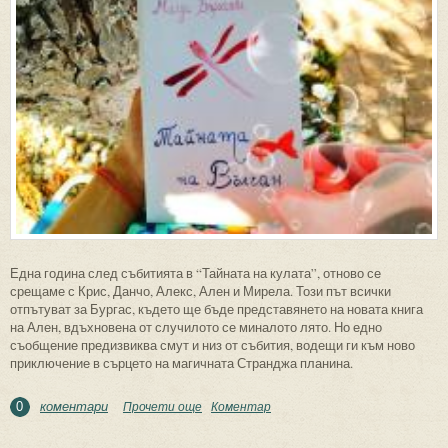
Една година след събитията в “Тайната на кулата”, отново се
срещаме с Крис, Данчо, Алекс, Ален и Мирела. Този път всички
отпътуват за Бургас, където ще бъде представянето на новата книга
на Ален, вдъхновена от случилото се миналото лято. Но едно
съобщение предизвиква смут и низ от събития, водещи ги към ново
приключение в сърцето на магичната Странджа планина.
коментари
Прочети още
about За “Тайната на Вълчан”, книга
Коментар
0
втора от поредицата съвременни
приключенски романи от Магда Борисова