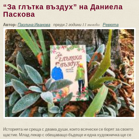
“За глътка въздух” на Даниела
Паскова
Автор:
Паолина Иванова
преди
2 години 11 months
Ревюта
Историята ни среща с двама души, които всячески се борят за своето
щастие. Млад лекар с обещаващо бъдеще и една художничка ще се