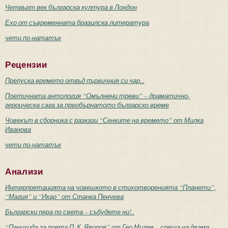
Четвърт век българска култура в Лондон
Ехо от съвременната бразилска литература
чети по-нататък
Рецензии
Препуска времето отвъд първичния си чар...
Поетичната антология “Омълнени треви” – драматично-
героическа сага за преобърнатото българско време
Човекът в сборника с разкази “Сенките на времето” от Милка
Иванова
чети по-нататък
Анализи
Интерпретацията на човешкото в стихотворенията “Планети”,
“Магия” и “Икар” от Станка Пенчева
Български пера по света – събудете ни!..
“Панихида за поета П. К. Яворов” от Гео Милев – среща на двама