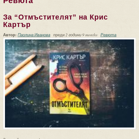
Ревюта
За “Отмъстителят” на Крис
Картър
Автор:
Паолина Иванова
преди
2 години 9 months
Ревюта