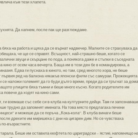
ивлича към тези хлапета.
 кухнята. Да хапнем, после пак ще разглеждаме.
 бяха на работа и щяха да се върнат надвечер. Малките се страхуваха да
 обещаха, че ще се справят. Всъщност, най-страшно беше, когато се
азлични звуци и скърцане по пода, а понякога даже и стъпки в съседната
а кино от осем часа вечерта. Баща им в този ден бе в командировка, а
азия. Едва ги пуснаха в киното, но там, сред многото хора, не беше
т първия ред на балкона някакъв японски филм със самураи. Прожекцията
и се наложи големият да го буди дълго време, преди да си тръгнат за дома
защото улиците бяха тъмни и беше много късно. Когато родителите им
а повече да ходят на кино сами.
, ги вземаше със себе си в клуба на културните дейци. Там ги запознаваш
беше трудно да запомнят имената. На това място предлагаха печени
ринцеси“ и можеше да се поръча „Кока-кола“. В клуба винаги беше
 после дрехите им миришеха с дни на цигарен дим. Но се чувстваха
а по-възрастните.
постарала. Беше им оставила кюфтета по цариградски – ястие, напомнящо н