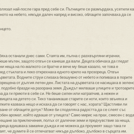
елязал най-после гара пред себе си. Пътниците се размърдаха, усетили ка
ното на небето, някъде далеч напред и високо, облаците започваха да се
нцето.
бяха останали днес сами. Стаята им, пълна с разхвърляни играчки,
беше мътен, защото отвън се канеше да вали. Децата обичаха да гледат
и неща на по-малкото си братче и вече му беше казало, че това е
ед стъклата и леко открехнаха едното крило на прозореца. Отвън
рветата. Водните струи слизаха безшумно от небето и попиваха в порите
горещена от дългия летен ден. Листата на дърветата се насищаха в зелено
, подобно бразди на разорана земя. Дъждът милваше улиците и тротоарит
за да ги приюти в себе си. Не беше силен или натрапчив, а нежен и
вицата на детето си. Тихо тананикаше старите си ноти, които звъняха и
пките казваха нещо и искаха да си говорят с нас, хората? Щастливи ли
уване от облаците дотук? Може би споделяха радостта да се слеят със
особен аромат, който идваше от улицата? Само мирис на прах, смесен с вода
сещане за приключения, полъх от далечни земи и предчувствие за неща,
ореца вдишваха замаяни дъжда и не можеха да проумеят защо така ги
аят, че думите й се отпечатват някъде дълбоко, дълбоко в сърцата им.