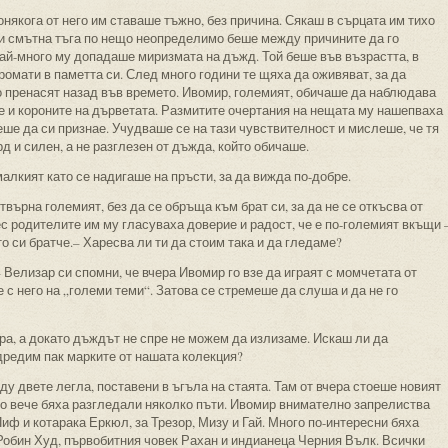
якога от него им ставаше тъжно, без причина. Сякаш в сърцата им тихо
и смътна тъга по нещо неопределимо беше между причините да го
най-много му допадаше миризмата на дъжд. Той беше във възрастта, в
аромати в паметта си. След много години те щяха да оживяват, за да
о пренасят назад във времето. Ивомир, големият, обичаше да наблюдава
 и короните на дърветата. Размитите очертания на нещата му нашепваха
еше да си признае. Учудваше се на тази чувствителност и мислеше, че тя
 и силен, а не разглезен от дъжда, който обичаше.
малкият като се надигаше на пръсти, за да вижда по-добре.
твърна големият, без да се обръща към брат си, за да не се откъсва от
с родителите им му гласуваха доверие и радост, че е по-големият вкъщи 
то си братче.– Харесва ли ти да стоим така и да гледаме?
– Велизар си спомни, че вчера Ивомир го взе да играят с момчетата от
 с него на „големи теми“. Затова се стремеше да слуша и да не го
ера, а докато дъждът не спре не можем да излизаме. Искаш ли да
редим пак марките от нашата колекция?
у двете легла, поставени в ъгъла на стаята. Там от вчера стоеше новият
то вече бяха разгледали няколко пъти. Ивомир внимателно запрелиства
Пиф и котарака Еркюл, за Трезор, Мизу и Гай. Много по-интересни бяха
Робин Худ, първобитния човек Рахан и индианеца Черния Вълк. Всички