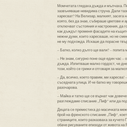
Момчетата гледаха дъжда и мълчаха. Пон
зазвъняваше невидима струна. Дали таз
харесват? На Велизар, малкият, засега 
която, без да знае, събираше цветове и 
отключват състояния и настроения, да г
как дъждът променя фасадите на къщите
нежни думи, които харесваше, но не сме
не му подхожда. Искаше да порасне твърд
– Батко, колко дълго ще вали? – попита 
– Не знам, сигурно поне още един час – о
дъжда. Изпитваше малко гордост, че дне
този, който се грижи и отговаря за малко
– Да, всичко, което правим, ми харесва! 
съседната улица. И че батко му говореше
разочарова.
– Майка и татко ще се върнат чак довеч
разглеждаме списание „Пиф“ или да под
Децата се преместиха до масичката межд
брой на френското списание „Пиф“, кое
страниците, които разказваха за кучето 
обаче рисуваните епизоди от живота на 