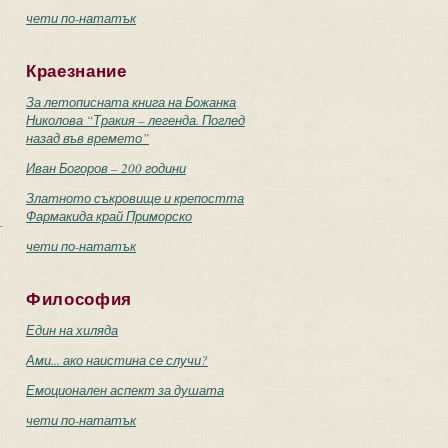
чети по-нататък
Краезнание
За летописната книга на Божанка
Николова “Тракия – легенда. Поглед
назад във времето”
Иван Богоров – 200 години
Златното съкровище и крепостта
Фармакида край Приморско
–
чети по-нататък
Философия
Един на хиляда
Ами... ако наистина се случи?
Емоционален аспект за душата
чети по-нататък