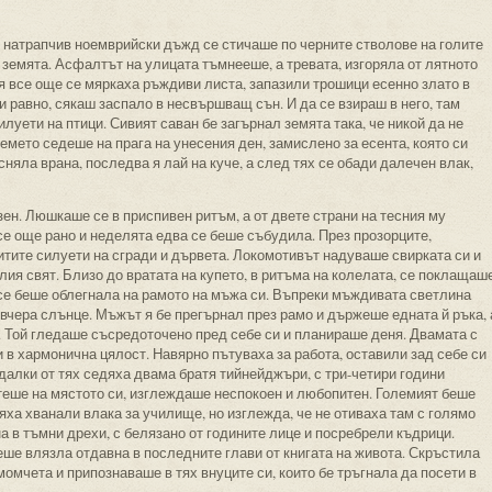
, натрапчив ноемврийски дъжд се стичаше по черните стволове на голите
 земята. Асфалтът на улицата тъмнееше, а тревата, изгоряла от лятното
ея все още се мяркаха ръждиви листа, запазили трошици есенно злато в
 и равно, сякаш заспало в несвършващ сън. И да се взираш в него, там
луети на птици. Сивият саван бе загърнал земята така, че никой да не
емето седеше на прага на унесения ден, замислено за есента, която си
няла врана, последва я лай на куче, а след тях се обади далечен влак,
н. Люшкаше се в приспивен ритъм, а от двете страни на тесния му
е още рано и неделята едва се беше събудила. През прозорците,
итите силуети на сгради и дървета. Локомотивът надуваше свирката си и
ия свят. Близо до вратата на купето, в ритъма на колелата, се поклащаш
 се беше облегнала на рамото на мъжа си. Въпреки мъждивата светлина
 вчера слънце. Мъжът я бе прегърнал през рамо и държеше едната й ръка, 
. Той гледаше съсредоточено пред себе си и планираше деня. Двамата с
и в хармонична цялост. Навярно пътуваха за работа, оставили зад себе си
едалки от тях седяха двама братя тийнейджъри, с три-четири години
теше на мястото си, изглеждаше неспокоен и любопитен. Големият беше
яха хванали влака за училище, но изглежда, че не отиваха там с голямо
 в тъмни дрехи, с белязано от годините лице и посребрели къдрици.
Беше влязла отдавна в последните глави от книгата на живота. Скръстила
 момчета и припознаваше в тях внуците си, които бе тръгнала да посети в