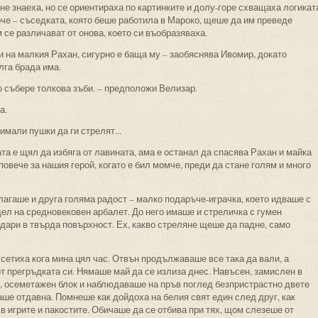
не знаеха, но се ориентираха по картинките и долу-горе схващаха логикат
рче – съседката, която беше работила в Мароко, щеше да им преведе
м се различават от онова, което си въобразяваха.
би на малкия Рахан, сигурно е баща му – заобяснява Ивомир, докато
лга брада има.
то събере толкова зъби. – предположи Велизар.
а.
имали пушки да ги стрелят...
ата е щял да избяга от лавината, ама е останал да спасява Рахан и майка
овече за нашия герой, когато е бил момче, преди да стане голям и много
агаше и друга голяма радост – малко подаръче-играчка, което идваше с
дел на средновековен арбалет. До него имаше и стреличка с гумен
удари в твърда повърхност. Ех, какво стреляне щеше да падне, само
усетиха кога мина цял час. Отвън продължаваше все така да вали, а
от прегръдката си. Нямаше май да се излиза днес. Навъсен, замислен в
, осеметажен блок и наблюдаваше на пръв поглед безпристрастно двете
аше отдавна. Помнеше как дойдоха на белия свят един след друг, как
в игрите и пакостите. Обичаше да се отбива при тях, щом слезеше от