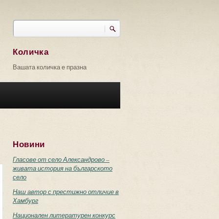
Търси
Форма за търсене
Количка
Вашата количка е празна
Новини
Гласове от село Александрово –
живата история на българското
село
Наш автор с престижно отличие в
Хамбург
Национален литературен конкурс