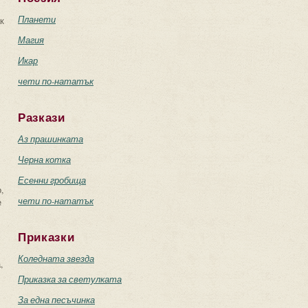
Планети
к
Магия
Икар
чети по-нататък
Разкази
Аз прашинката
Черна котка
Есенни гробища
,
чети по-нататък
е
Приказки
Коледната звезда
,
Приказка за светулката
За една песъчинка