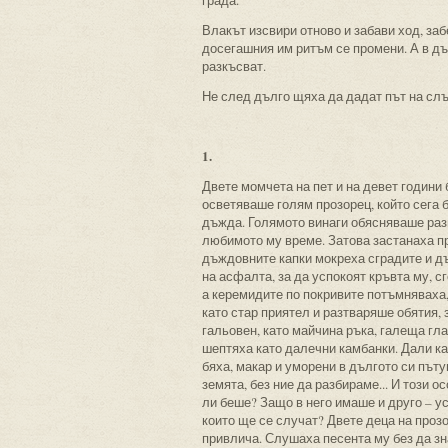
града.
Влакът изсвири отново и забави ход, заб
досегашния им ритъм се промени. А в дъ
разкъсват.
Не след дълго щяха да дадат път на слъ
1.
Двете момчета на пет и на девет години 
осветяваше голям прозорец, който сега 
дъжда. Голямото винаги обясняваше разн
любимото му време. Затова застанаха пр
дъждовните капки мокреха сградите и дъ
на асфалта, за да успокоят кръвта му, с
а керемидите по покривите потъмняваха
като стар приятел и разтваряше обятия, 
гальовен, като майчина ръка, галеща гла
шептяха като далечни камбанки. Дали ка
бяха, макар и уморени в дългото си път
земята, без ние да разбираме... И този 
ли беше? Защо в него имаше и друго – у
които ще се случат? Двете деца на проз
привлича. Слушаха песента му без да зн