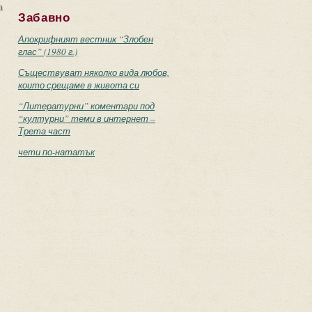
а
Забавно
Апокрифният вестник “Злобен
глас” (1980 г.)
Съществуват няколко вида любов,
които срещаме в живота си
“Литературни” коментари под
“културни” теми в интернет –
Трета част
чети по-нататък