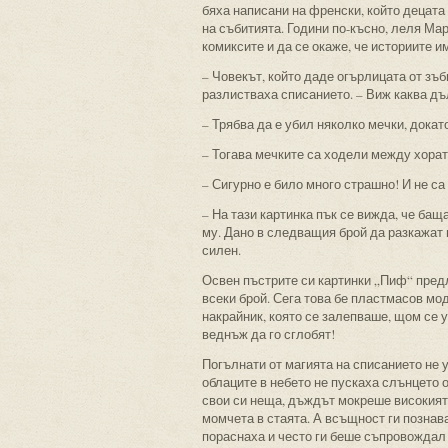
бяха написани на френски, който децата 
на събитията. Години по-късно, леля Ма
комиксите и да се окаже, че историите и
– Човекът, който даде огърлицата от зъ
разлистваха списанието. – Виж каква дъ
– Трябва да е убил няколко мечки, дока
– Тогава мечките са ходели между хорат
– Сигурно е било много страшно! И не са 
– На тази картинка пък се вижда, че бащ
му. Дано в следващия брой да разкажат п
силен.
Освен пъстрите си картинки „Пиф“ предл
всеки брой. Сега това бе пластмасов мо
накрайник, която се залепваше, щом се 
веднъж да го сглобят!
Погълнати от магията на списанието не 
облаците в небето не пускаха слънцето 
свои си неща, дъждът мокреше високият
момчета в стаята. А всъщност ги познав
пораснаха и често ги беше съпровождал 