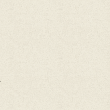
.
е
а