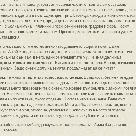
ва. Тръгна ли надолу, тръгват и всички части, от които съм съставен.
 слеем отново, както изначално сме били във времето, от онзи първи ден н
оварят, където и да са. Една, две, три... Стотици, хиляди и милиони малки
а, за да се слеят с мен, преди да поемем по познатия път надолу. Там ни
 – с болка и мъка – планини и гори, реки и езера, градове и хора. Носим
мърт, вдъхновяваме или плашим. Прегръщаме земята или гневно я удряме,
шата мисия.
о ни, защото то е естествено като дишането. Хората искат да ме
ета. А той е над тях, около тях, във тях, независим от желанията им. Тече
иска и аз съм там, в него, един от елементите му. Не зная дали най-
, огън и земя ние сме част от Битието и то е част от нас. Вечно, неизменн
винаги. Защо онези, долу на земята, продължават да се питат?
ам, че животът им е по-лесен, защото ме има. Всъщност, без мен те едва
 ми правят жертвоприношения, за да идвам по-често или да не съм гневен 
общуването през годините с онези, приковани към земята, силно ми повлия
ва. Не помня кога точно стана – паметта за този миг е размита в милионит
 да е било отдавна, много отдавна... Но това няма значение. Вече съм
елни същества, над които властвам. Мога да бъда нежен, яростен, весел
 чувства е и моя, отразена, уголемена и заключена в моето огледало.
ърлиха от душата си, не съм сигурен дали за хубаво или за лошо.
о небесната стълба и да изучавам техния подарък. Имам безгранично
 – времетo.