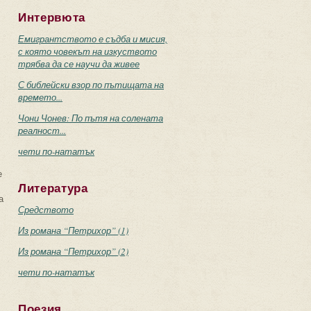
Интервюта
Емигрантството е съдба и мисия,
с която човекът на изкуството
трябва да се научи да живее
С библейски взор по пътищата на
времето...
Чони Чонев: По пътя на солената
реалност...
чети по-нататък
е
Литература
а
Средството
Из романа “Петрихор” (1)
Из романа “Петрихор” (2)
чети по-нататък
Поезия