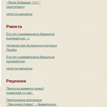
“Петя Дубарова ‘2025”
(резултати)
чети по-нататък
Ревюта
Ехо от съвременната бразилска
литература – 2
Четвърт век българска култура в
Лондон
Ехо от съвременната бразилска
литература
чети по-нататък
Рецензии
Препуска времето отвъд
първичния си чар...
Поетичната антология
“Омълнени треви” – драматично-