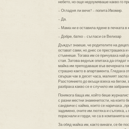
небето, но още недоумяваше какво го пр
– Огладня ли вече? – попита Ивомир.
– Да.
– Мама ни е оставила ядене в печката в
– Добре, батко – съгласи се Велизар
Дъждът знаеше, че родителите на децата
остават сами, но днес се престрашиха и
стъмнеше. Тогава им се причуваха най-р
стая. Затова веднъж опитаха да отидат н
майка им преподаваше във вечерната гимн
страшно както в апартамента. Гледаха о
свърши чак в десет часа, малкият заспа 
Разстоянието до вкъщи взеха на бегом, 
разбраха какво се е случило им забраних
Понякога баща им, който беше журналист
с разни местни знаменитости, на които 
сандвичи с кайма, които се наричаха „п
задимено, очите им лютяха и сълзяха, a
пораснали и горди, че са в компанията н
За обяд майка им, както винаги, се бе 