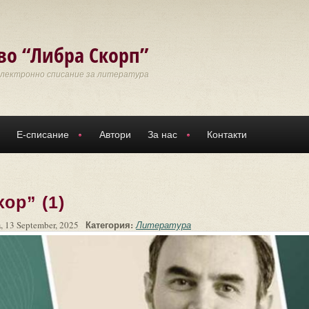
во “Либра Скорп”
Електронно списание за литература
Е-списание
Автори
За нас
Контакти
ор” (1)
Категория:
, 13 September, 2025
Литература