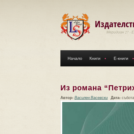
Премини към основното съдържание
Издателст
Меридиан 27 - 
Начало
Книги
Е-книги
Из романа “Петрих
Автор:
Дата:
Василен Васевски
събота