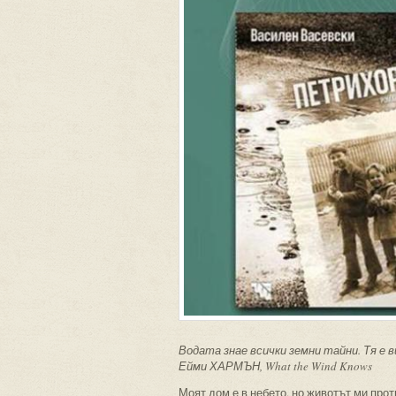
Водата знае всички земни тайни. Тя е ви
Ейми ХАРМЪН, What the Wind Knows
Моят дом е в небето, но животът ми про