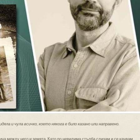
дяла и чула всичко, което някога е било казано или направено.
тича между него и земята. Като по невидима стълба слизам и се качвам