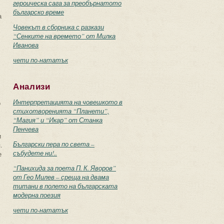
героическа сага за преобърнатото
българско време
а
Човекът в сборника с разкази
“Сенките на времето” от Милка
Иванова
чети по-нататък
Анализи
Интерпретацията на човешкото в
о
стихотворенията “Планети”,
“Магия” и “Икар” от Станка
Пенчева
и
Български пера по света –
.
събудете ни!..
е
“Панихида за поета П. К. Яворов”
от Гео Милев – среща на двама
титани в полето на българската
модерна поезия
чети по-нататък