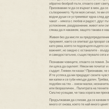
обратно безброй пъти, откакто свят свету
Призовавам ги да се върнат в мен, да се
сътворението. Чули моя сигнал, те ми отг
водни души се устремяват една след друг
чакат – някога с любов и радост, друг път
успокоение, раздразнение, живот или с
сякаш да я накажем, защото такава е на
Живея без да мисля за предопределениет
проумеят, както се опитват да прозрат св
като река, която ги подхвърля където си 
важният, но заедно с останалите – въздух
и самодостатъчно, съществувало сега и 
Познавам човеците, откакто се помня. Зн
ли щяха да оцелеят. Някои ме почитат и
сърдит. Гневен ли казах? Признавам, че 
И те успяха да ми предадат своите чувст
ми капки и се губи някъде далеч. Трябва
подобен на тях – онези малки, незначит
или безразличен... Палитрата на техните
Смътно усещам, че така хората ми прехв
Продължавам да слизам, да се качвам п
много от онова, което те най-много ценят