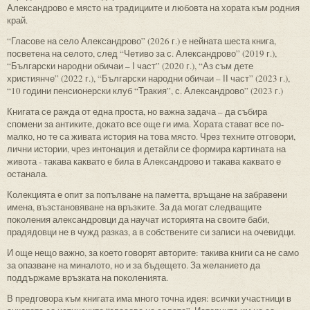
Александрово е място на традициите и любовта на хората към родния
край.
“Гласове на село Александрово” (2026 г.) е нейната шеста книга,
посветена на селото, след “Четиво за с. Александрово” (2019 г.),
“Български народни обичаи – І част” (2020 г.), “Аз съм дете
християнче” (2022 г.), “Български народни обичаи – ІІ част” (2023 г.),
“10 години пенсионерски клуб “Тракия”, с. Александрово” (2023 г.)
Книгата се ражда от една проста, но важна задача – да събира
спомени за антиките, докато все още ги има. Хората стават все по-
малко, но те са живата история на това място. Чрез техните отговори,
лични истории, чрез интонация и детайли се формира картината на
живота - такава каквато е била в Александрово и такава каквато е
останала.
Колекцията е опит за попълване на паметта, връщане на забравени
имена, възстановяване на връзките. За да могат следващите
поколения александровци да научат историята на своите баби,
прадядовци не в чужд разказ, а в собствените си записи на очевидци.
И още нещо важно, за което говорят авторите: такива книги са не само
за опазване на миналото, но и за бъдещето. За желанието да
поддържаме връзката на поколенията.
В предговора към книгата има много точна идея: всички участници в