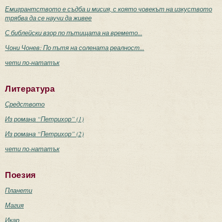
Емигрантството е съдба и мисия, с която човекът на изкуството
трябва да се научи да живее
С библейски взор по пътищата на времето...
Чони Чонев: По пътя на солената реалност...
чети по-нататък
Литература
Средството
Из романа “Петрихор” (1)
Из романа “Петрихор” (2)
чети по-нататък
Поезия
Планети
Магия
Икар