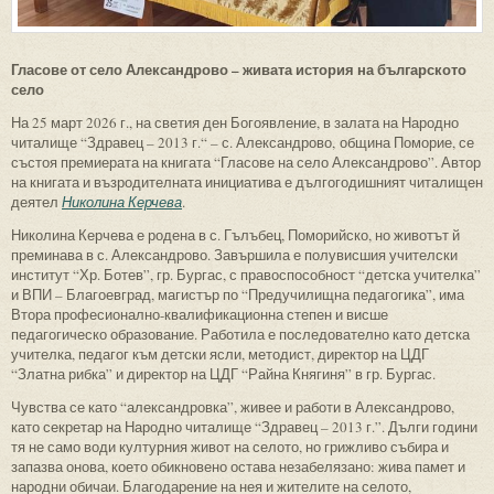
Гласове от село Александрово – живата история на българското
село
На 25 март 2026 г., на светия ден Богоявление, в залата на Народно
читалище “Здравец – 2013 г.“ – с. Александрово, община Поморие, се
състоя премиерата на книгата “Гласове на село Александрово”. Автор
на книгата и възродителната инициатива е дългогодишният читалищен
деятел
Николина Керчева
.
Николина Керчева е родена в с. Гълъбец, Поморийско, но животът й
преминава в с. Александрово. Завършила е полувисшия учителски
институт “Хр. Ботев”, гр. Бургас, с правоспособност “детска учителка”
и ВПИ – Благоевград, магистър по “Предучилищна педагогика”, има
Втора професионално-квалификационна степен и висше
педагогическо образование. Работила е последователно като детска
учителка, педагог към детски ясли, методист, директор на ЦДГ
“Златна рибка” и директор на ЦДГ “Райна Княгиня” в гр. Бургас.
Чувства се като “александровка”, живее и работи в Александрово,
като секретар на Народно читалище “Здравец – 2013 г.”. Дълги години
тя не само води културния живот на селото, но грижливо събира и
запазва онова, което обикновено остава незабелязано: жива памет и
народни обичаи. Благодарение на нея и жителите на селото,