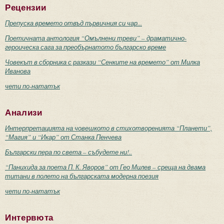
Рецензии
Препуска времето отвъд първичния си чар...
Поетичната антология “Омълнени треви” – драматично-
героическа сага за преобърнатото българско време
Човекът в сборника с разкази “Сенките на времето” от Милка
Иванова
чети по-нататък
Анализи
Интерпретацията на човешкото в стихотворенията “Планети”,
“Магия” и “Икар” от Станка Пенчева
Български пера по света – събудете ни!..
“Панихида за поета П. К. Яворов” от Гео Милев – среща на двама
титани в полето на българската модерна поезия
чети по-нататък
Интервюта