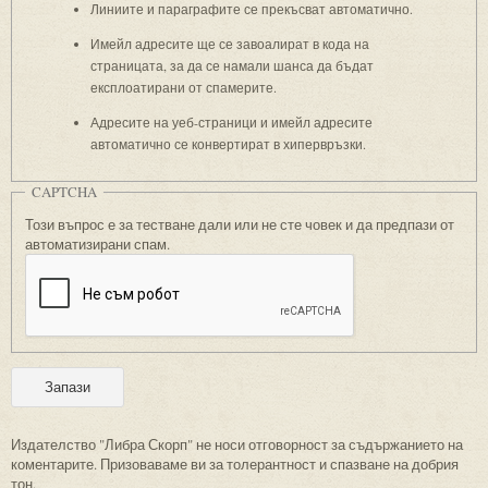
Линиите и параграфите се прекъсват автоматично.
Имейл адресите ще се завоалират в кода на
страницата, за да се намали шанса да бъдат
експлоатирани от спамерите.
Адресите на уеб-страници и имейл адресите
автоматично се конвертират в хипервръзки.
CAPTCHA
Този въпрос е за тестване дали или не сте човек и да предпази от
автоматизирани спам.
Издателство "Либра Скорп" не носи отговорност за съдържанието на
коментарите. Призоваваме ви за толерантност и спазване на добрия
тон.