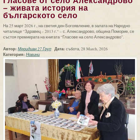
Гласове от село Александрово
– живата история на
българското село
На 25 март 2026 г., на светия ден Богоявление, в залата на Народно
читалище “Здравец – 2013 г.“ – с. Александрово, община Поморие, се
състоя премиерата на книгата “Гласове на село Александрово”.
Автор:
Дата:
Меридиан 27 Груп
събота, 28 March, 2026
Категория:
Новини