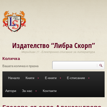
Премини към основното съдържание
Издателство “Либра Скорп”
Меридиан 27 - Електронно списание за литература
Количка
Търси
Форма за търсене
Вашата количка е празна
Начало
Книги
Е-книги
Е-списание
Автори
За нас
Контакти