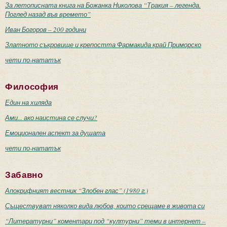
За летописната книга на Божанка Николова “Тракия – легенда.
Поглед назад във времето”
Иван Богоров – 200 години
Златното съкровище и крепостта Фармакида край Приморско
чети по-нататък
Философия
Един на хиляда
Ами... ако наистина се случи?
Емоционален аспект за душата
чети по-нататък
Забавно
Апокрифният вестник “Злобен глас” (1980 г.)
Съществуват няколко вида любов, които срещаме в живота си
“Литературни” коментари под “културни” теми в интернет –