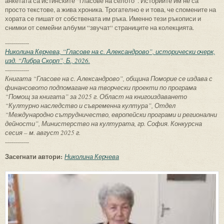
анкетата са истинските “гласове на селото”. Историите им не са
просто текстове, а жива хроника. Трогателно е и това, че спомените на
хората се пишат от собствената им ръка. Именно тези ръкописи и
снимки от семейни албуми “звучат“ страниците на колекцията.
------------
Николина Керчева, “Гласове на с. Александрово”, исторически очерк,
изд. “Либра Скорп”, Б., 2026.
------------
Книгата “Гласове на с. Александрово”, община Поморие се издава с
финансовото подпомагане на творчески проекти по програма
“Помощ за книгата” за 2025 г. Област на книгоиздаването
“Културно наследство и съвременна култура”, Отдел
“Международно сътрудничество, европейски програми и регионални
дейности”, Министерство на културата, гр. София. Конкурсна
сесия – м. август 2025 г.
------------
Засегнати автори:
Николина Керчева