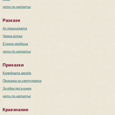
чети по-нататък
Разкази
Аз прашинката
Черна котка
Есенни гробища
чети по-нататък
Приказки
Коледната звезда
Приказка за светулката
За една песъчинка
чети по-нататък
Краезнание