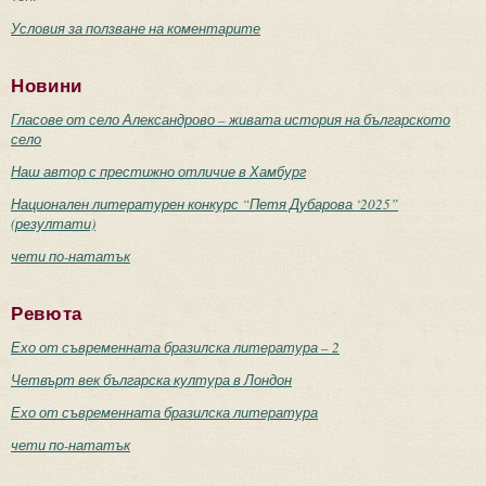
Условия за ползване на коментарите
Новини
Гласове от село Александрово – живата история на българското
село
Наш автор с престижно отличие в Хамбург
Национален литературен конкурс “Петя Дубарова ‘2025”
(резултати)
чети по-нататък
Ревюта
Ехо от съвременната бразилска литература – 2
Четвърт век българска култура в Лондон
Ехо от съвременната бразилска литература
чети по-нататък