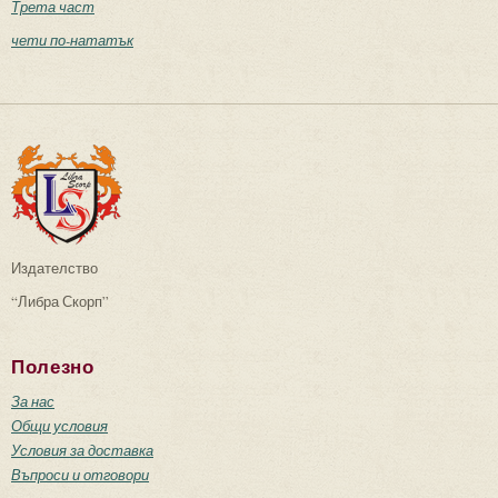
Трета част
чети по-нататък
Издателство
“Либра Скорп”
Полезно
За нас
Общи условия
Условия за доставка
Въпроси и отговори