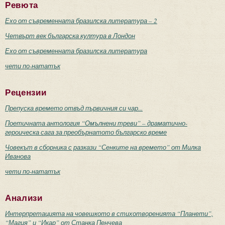
Ревюта
Ехо от съвременната бразилска литература – 2
Четвърт век българска култура в Лондон
Ехо от съвременната бразилска литература
чети по-нататък
Рецензии
Препуска времето отвъд първичния си чар...
Поетичната антология “Омълнени треви” – драматично-
героическа сага за преобърнатото българско време
Човекът в сборника с разкази “Сенките на времето” от Милка
Иванова
чети по-нататък
Анализи
Интерпретацията на човешкото в стихотворенията “Планети”,
“Магия” и “Икар” от Станка Пенчева