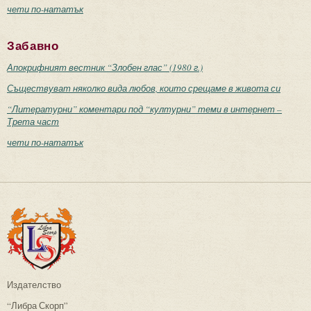
чети по-нататък
Забавно
Апокрифният вестник “Злобен глас” (1980 г.)
Съществуват няколко вида любов, които срещаме в живота си
“Литературни” коментари под “културни” теми в интернет –
Трета част
чети по-нататък
Издателство
“Либра Скорп”