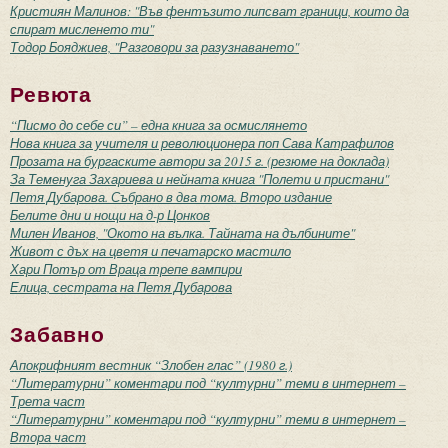
Кристиян Малинов: "Във фентъзито липсват граници, които да
спират мисленето ти"
Тодор Бояджиев, "Разговори за разузнаването"
Ревюта
“Писмо до себе си” – една книга за осмислянето
Нова книга за учителя и революционера поп Сава Катрафилов
Прозата на бургаските автори за 2015 г. (резюме на доклада)
За Теменуга Захариева и нейната книга "Полети и пристани"
Петя Дубарова. Събрано в два тома. Второ издание
Белите дни и нощи на д-р Цонков
Милен Иванов, "Окото на вълка. Тайната на дълбините"
Живот с дъх на цветя и печатарско мастило
Хари Потър от Враца трепе вампири
Елица, сестрата на Петя Дубарова
Забавно
Апокрифният вестник “Злобен глас” (1980 г.)
“Литературни” коментари под “културни” теми в интернет –
Трета част
“Литературни” коментари под “културни” теми в интернет –
Втора част