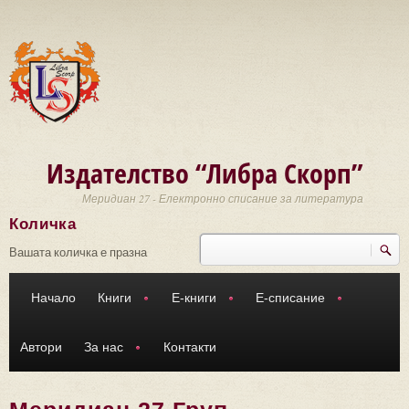
Премини към основното съдържание
Издателство “Либра Скорп”
Меридиан 27 - Електронно списание за литература
Количка
Търси
Форма за търсене
Вашата количка е празна
Начало
Книги
Е-книги
Е-списание
Автори
За нас
Контакти