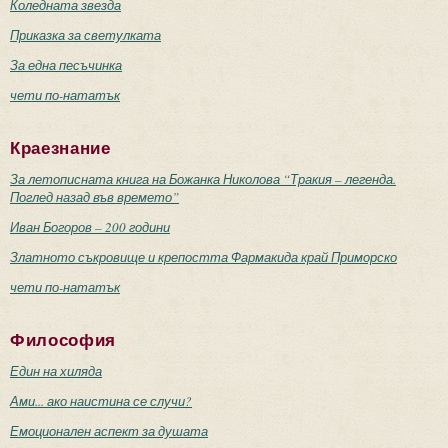
Коледната звезда
Приказка за светулката
За една песъчинка
чети по-нататък
Краезнание
За летописната книга на Божанка Николова “Тракия – легенда.
Поглед назад във времето”
Иван Богоров – 200 години
Златното съкровище и крепостта Фармакида край Приморско
чети по-нататък
Философия
Един на хиляда
Ами... ако наистина се случи?
Емоционален аспект за душата