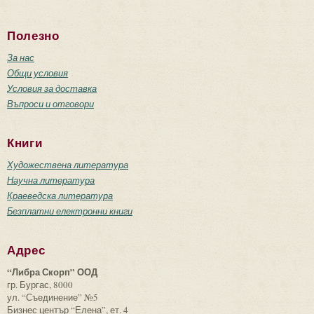
Полезно
За нас
Общи условия
Условия за доставка
Въпроси и отговори
Книги
Художествена литература
Научна литература
Краеведска литература
Безплатни електронни книги
Адрес
“Либра Скорп” ООД
гр. Бургас, 8000
ул. “Съединение” №5
Бизнес център “Елена”, ет. 4