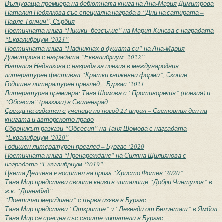
Вълнуваща премиера на дебютната книга на Ана-Мария Димитрова
Наталия Недялкова със специална награда в “Дни на сатирата –
Павле Тончич”, Сърбия
Поетичната книга “Нишки безсъние” на Мария Хинева с наградата
“Еквалибриум ‘2021”
Поетичната книга “Надникнах в душата си” на Ана-Мария
Димитрова с наградата “Еквалибриум ‘2022”
Наталия Недялкова с награда за поезия в международния
литературен фестивал “Кратки книжевни форми”, Скопие
Годишен литературен преглед – Бургас ‘2021
Литературна премиера: Таня Шомова с “Противоречия” (поезия) и
“Обсесия” (разкази) в Свиленград
Среща на издател с ученици по повод 23 април – Световния ден на
книгата и авторското право
Сборникът разкази “Обсесия” на Таня Шомова с наградата
“Еквалибриум ‘2020”
Годишен литературен преглед – Бургас ‘2020
Поетичната книга “Пренареждане” на Силяна Щилиянова с
наградата “Еквалибриум ‘2019”
Цвета Делчева е носител на приза “Христо Фотев ‘2020”
Таня Мир представи своите книги в читалище “Добри Чинтулов” в
ж.к. “Дианабад”
“Поетични меридиани” с първа изява в Бургас
Таня Мир представи “Откритие” и “Легенди от Белинташ” в Ямбол
Таня Мир се срещна със своите читатели в Бургас