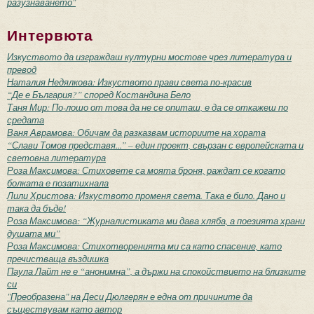
разузнаването"
Интервюта
Изкуството да изграждаш културни мостове чрез литература и
превод
Наталия Недялкова: Изкуството прави света по-красив
“Де е България?” според Костандина Бело
Таня Мир: По-лошо от това да не се опиташ, е да се откажеш по
средата
Ваня Аврамова: Обичам да разказвам историите на хората
“Слави Томов представя...” – един проект, свързан с европейската и
световна литература
Роза Максимова: Стиховете са моята броня, раждат се когато
болката е позатихнала
Лили Христова: Изкуството променя света. Така е било. Дано и
така да бъде!
Роза Максимова: “Журналистиката ми дава хляба, а поезията храни
душата ми”
Роза Максимова: Стихотворенията ми са като спасение, като
пречистваща въздишка
Паула Лайт не е “анонимна”, а държи на спокойствието на близките
си
"Преобразена" на Деси Дюлгерян е една от причините да
съществувам като автор