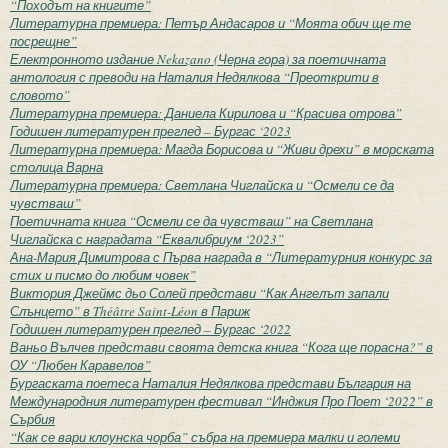
“Походът на книгите”
Литературна премиера: Петър Андасаров и “Моята обич ще те
посрещне”
Електронното издание Nekazano (Черна гора) за поетичната
антология с преводи на Наталия Недялкова “Преоткрити в
словото”
Литературна премиера: Даниела Кирилова и “Красива отрова”
Годишен литературен преглед – Бургас ‘2023
Литературна премиера: Магда Борисова и “Живи дрехи” в морската
столица Варна
Литературна премиера: Светлана Чиглайска и “Осмели се да
чувстваш”
Поетичната книга “Осмели се да чувстваш” на Светлана
Чиглайска с наградата “Еквалибриум ‘2023”
Ана-Мария Димитрова с Първа награда в “Литературния конкурс за
стих и писмо до любим човек”
Виктория Джеймс дьо Солей представи “Как Ангелът запали
Слънцето” в Théâtre Saint-Léon в Париж
Годишен литературен преглед – Бургас ‘2022
Ваньо Вълчев представи своята детска книга “Кога ще порасна?” в
ОУ “Любен Каравелов”
Бургаската поетеса Наталия Недялкова представи България на
Международния литературен фестивал “Инджия Про Поет ‘2022” в
Сърбия
“Как се вари клоунска чорба” събра на премиера малки и големи