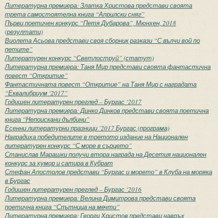
Литературна премиера: Златка Христова представи своята
трета самостоятелна книга “Априлски сняг”
Първи поетичен конкурс “Петя Дубарова”, Мюнхен, 2018
(резултати)
Виолета Асьова представи своя сборник разкази “С вълчи вой по
петите”
Литературен конкурс “Светлоструй” (статут)
Литературна премиера: Таня Мир представи своята фантастична
повест “Откритие”
Фантастичната повест “Откритие” на Таня Мир с наградата
“Еквалибриум ‘2017”
Годишен литературен преглед – Бургас ‘2017
Литературна премиера: Динко Динков представи своята поетична
книга “Непоискани дълбини”
Есенни литературни празници `2017 Бургас (програма)
Наградиха победителите в третото издание на Национален
литературен конкурс “С море в сърцето”
Станислав Марашки получи втора награда на Десетия национален
конкурс за хумор и сатира в Кубрат
Стефан Апостолов представи “Бургас и морето” в Клуба на моряка
в Бургас
Годишен литературен преглед – Бургас ‘2016
Литературна премиера: Велина Димитрова представи своята
поетична книга “Спътница на мечти”
Литературна премиера: Георги Христов представи навръх