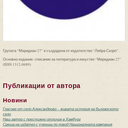
Групата “Меридиан 27” е създадена от издателство “Либра Скорп”.
Основно издание: списание за литература и изкуство “Меридиан 27”
(ISSN 1312-0689)
Публикации от автора
Новини
Гласове от село Александрово – живата история на българското
село
Наш автор с престижно отличие в Хамбург
Среща на издател с ученици по повод Националната кампания