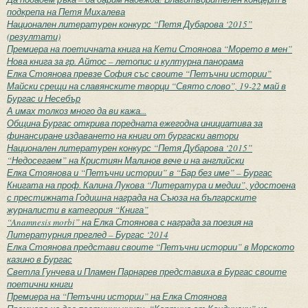
подкрепа на Петя Михалева
Национален литературен конкурс “Петя Дубарова ‘2015”
(резултати)
Премиера на поетичната книга на Кети Стоянова “Морето в мен”
Нова книга за гр. Айтос – летопис и културна панорама
Елка Стоянова превзе София със своите “Петъчни истории”
Майски срещи на славянските творци “Свято слово”, 19-22 май в
Бургас и Несебър
А имах толкоз много да ви кажа...
Община Бургас открива поредната ежегодна инициатива за
финансиране издаването на книги от бургаски автори
Национален литературен конкурс “Петя Дубарова ‘2015”
“Недосегаем” на Кристиян Малинов вече и на английски
Елка Стоянова и “Петъчни истории” в “Бар без име” – Бургас
Книгата на проф. Калина Лукова “Литература и медии”, удостоена
с престижната Годишна награда на Съюза на българските
журналисти в категория “Книга”
“Anamnesis morbi” на Елка Стоянова с награда за поезия на
Литературния преглед – Бургас ‘2014
Елка Стоянова представи своите “Петъчни истории” в Морското
казино в Бургас
Светла Гунчева и Пламен Парнарев представиха в Бургас своите
поетични книги
Премиера на “Петъчни истории” на Елка Стоянова