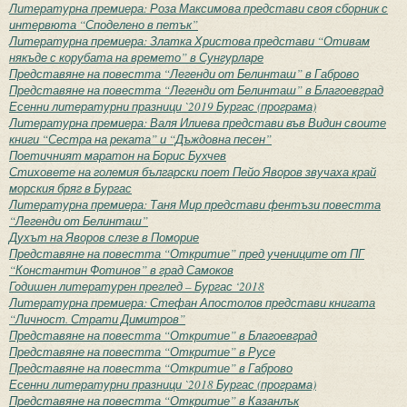
Литературна премиера: Роза Максимова представи своя сборник с
интервюта “Споделено в петък”
Литературна премиера: Златка Христова представи “Отивам
някъде с корубата на времето” в Сунгурларе
Представяне на повестта “Легенди от Белинташ” в Габрово
Представяне на повестта “Легенди от Белинташ” в Благоевград
Есенни литературни празници `2019 Бургас (програма)
Литературна премиера: Валя Илиева представи във Видин своите
книги “Сестра на реката” и “Дъждовна песен”
Поетичният маратон на Борис Бухчев
Стиховете на големия български поет Пейо Яворов звучаха край
морския бряг в Бургас
Литературна премиера: Таня Мир представи фентъзи повестта
“Легенди от Белинташ”
Духът на Яворов слезе в Поморие
Представяне на повестта “Откритие” пред учениците от ПГ
“Константин Фотинов” в град Самоков
Годишен литературен преглед – Бургас ‘2018
Литературна премиера: Стефан Апостолов представи книгата
“Личност. Страти Димитров”
Представяне на повестта “Откритие” в Благоевград
Представяне на повестта “Откритие” в Русе
Представяне на повестта “Откритие” в Габрово
Есенни литературни празници `2018 Бургас (програма)
Представяне на повестта “Откритие” в Казанлък