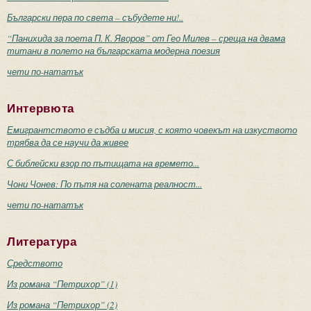
Български пера по света – събудете ни!..
“Панихида за поета П. К. Яворов” от Гео Милев – среща на двама
титани в полето на българската модерна поезия
чети по-нататък
Интервюта
Емигрантството е съдба и мисия, с която човекът на изкуството
трябва да се научи да живее
С библейски взор по пътищата на времето...
Чони Чонев: По пътя на солената реалност...
чети по-нататък
Литература
Средството
Из романа “Петрихор” (1)
Из романа “Петрихор” (2)