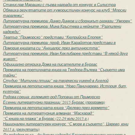
Станислав Марашки с първа награда от конкурс в Силистра
Обявиха резултатите от хумористичен конкурс на клуб “Морски
таралежи”
Литературна премиера: Динко Динков и сборникът разкази “Уморен”
Литературна премиера: Мина Кръстева и нейните “Разпилени
надежди”
Театър “Приморско” представи “Кюприйска Епопея”
Литературна премиера: проф. Иван Карайотов представи в
Поморие книгата си “Анхиалос през античността”
Литературна премиера: Иван Кехлибарев представи “В някой друг
живот”
Официално откриха Дома на писателите в Бургас
Премиера на поетичната книга на Теодора Вълева “Сърцето има
тайни”
Студио “Митични птици” на творчески уикенд в Ахелой
Премиера на летописната книга “Ново Паничарево. История, бит,
култура”
Родова среща: големият род Поповци от Приморско
Есенни литературни празници `2015 Бургас (програма)
Премиера на летописната книга “Дюлево през времето”
Премиера на литературния алманах “Маскарад”
“С книга на плажа” в Бургас (22-29 юли 2015 г.)
Национален литературен конкурс “С море в сърцето”, Царево, юни
2015 г. (резултати)
Да подадем ръка – да дарим надежда! Благотворителен концерт в