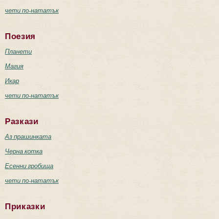
чети по-нататък
Поезия
Планети
Магия
Икар
чети по-нататък
Разкази
Аз прашинката
Черна котка
Есенни гробища
чети по-нататък
Приказки