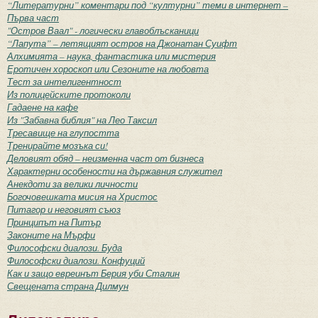
“Литературни” коментари под “културни” теми в интернет –
Първа част
"Остров Ваал" - логически главоблъсканици
“Лапута” – летящият остров на Джонатан Суифт
Алхимията – наука, фантастика или мистерия
Еротичен хороскоп или Сезоните на любовта
Тест за интелигентност
Из полицейските протоколи
Гадаене на кафе
Из "Забавна библия" на Лео Таксил
Тресавище на глупостта
Тренирайте мозъка си!
Деловият обяд – неизменна част от бизнеса
Характерни особености на държавния служител
Анекдоти за велики личности
Богочовешката мисия на Христос
Питагор и неговият съюз
Принципът на Питър
Законите на Мърфи
Философски диалози. Буда
Философски диалози. Конфуций
Как и защо евреинът Берия уби Сталин
Свещената страна Дилмун