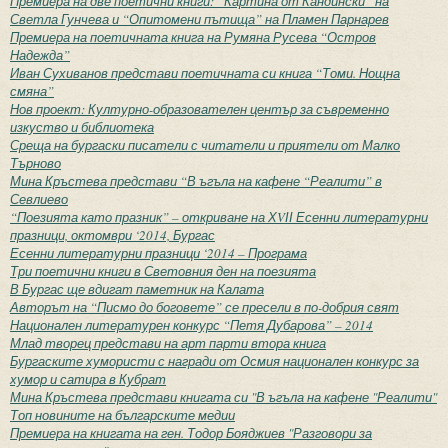
Премиера на две поетични книги: “Картина от Кандински” на
Светла Гунчева и “Опитомени пътища” на Пламен Парнарев
Премиера на поетичната книга на Румяна Русева “Остров
Надежда”
Иван Сухиванов представи поетичната си книга “Томи. Нощна
смяна”
Нов проект: Културно-образователен център за съвременно
изкуство и библиотека
Среща на бургаски писатели с читатели и приятели от Малко
Търново
Мина Кръстева представи “В ъгъла на кафене “Реалити” в
Севлиево
“Поезията като празник” – откриване на ХVІІ Есенни литературни
празници, октомври ‘2014, Бургас
Есенни литературни празници ‘2014 – Програма
Три поетични книги в Световния ден на поезията
В Бургас ще вдигат паметник на Калата
Авторът на “Писмо до боговете” се пресели в по-добрия свят
Национален литературен конкурс “Петя Дубарова” – 2014
Млад творец представи на арт парти втора книга
Бургаските хумористи с награди от Осмия национален конкурс за
хумор и сатира в Кубрат
Мина Кръстева представи книгата си "В ъгъла на кафене "Реалити"
Топ новините на българските медии
Премиера на книгата на ген. Тодор Бояджиев "Разговори за