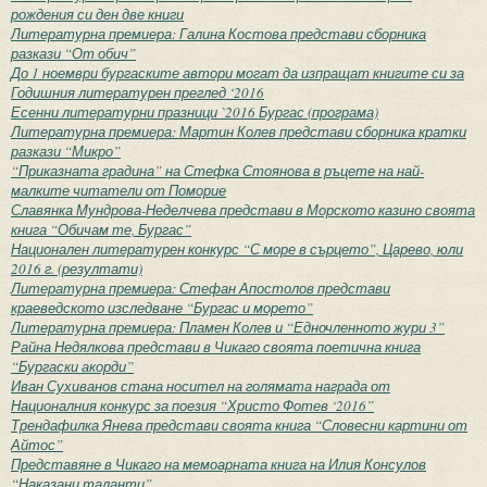
рождения си ден две книги
Литературна премиера: Галина Костова представи сборника
разкази “От обич”
До 1 ноември бургаските автори могат да изпращат книгите си за
Годишния литературен преглед ‘2016
Есенни литературни празници `2016 Бургас (програма)
Литературна премиера: Мартин Колев представи сборника кратки
разкази “Микро”
“Приказната градина” на Стефка Стоянова в ръцете на най-
малките читатели от Поморие
Славянка Мундрова-Неделчева представи в Морското казино своята
книга “Обичам те, Бургас”
Национален литературен конкурс “С море в сърцето”, Царево, юли
2016 г. (резултати)
Литературна премиера: Стефан Апостолов представи
краеведското изследване “Бургас и морето”
Литературна премиера: Пламен Колев и “Едночленното жури 3”
Райна Недялкова представи в Чикаго своята поетична книга
“Бургаски акорди”
Иван Сухиванов стана носител на голямата награда от
Националния конкурс за поезия “Христо Фотев ‘2016”
Трендафилка Янева представи своята книга “Словесни картини от
Айтос”
Представяне в Чикаго на мемоарната книга на Илия Консулов
“Наказани таланти”