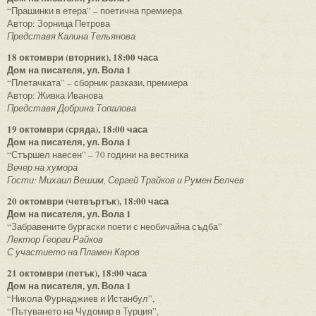
“Прашинки в етера” – поетична премиера
Автор: Зорница Петрова
Представя Калина Тельянова
18 октомври (вторник), 18:00 часа
Дом на писателя, ул. Вола 1
“Плетачката” – сборник разкази, премиера
Автор: Живка Иванова
Представя Добрина Топалова
19 октомври (сряда), 18:00 часа
Дом на писателя, ул. Вола 1
“Стършел наесен” – 70 години на вестника
Вечер на хумора
Гости: Михаил Вешим, Сергей Трайков и Румен Белчев
20 октомври (четвъртък), 18:00 часа
Дом на писателя, ул. Вола 1
“Забравените бургаски поети с необичайна съдба”
Лектор Георги Райков
С участието на Пламен Каров
21 октомври (петък), 18:00 часа
Дом на писателя, ул. Вола 1
“Никола Фурнаджиев и Истанбул”,
“Пътуването на Чудомир в Турция”,