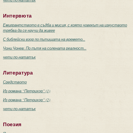
чети по-нататък
Интервюта
Емигрантството е съдба и мисия, с която човекът на изкуството
трябва да се научи да живее
С библейски взор по пътищата на времето...
Чони Чонев: По пътя на солената реалност...
чети по-нататък
Литература
Средството
Из романа “Петрихор” (1)
Из романа “Петрихор” (2)
чети по-нататък
Поезия