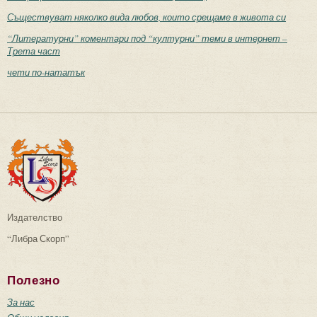
Съществуват няколко вида любов, които срещаме в живота си
“Литературни” коментари под “културни” теми в интернет –
Трета част
чети по-нататък
Издателство
“Либра Скорп”
Полезно
За нас