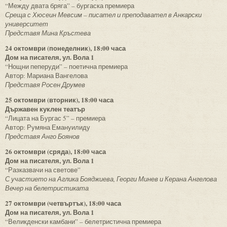
“Между двата бряга” – бургаска премиера
Среща с Хюсеин Мевсим – писател и преподавател в Анкарски
университет
Представя Мина Кръстева
24 октомври (понеделник), 18:00 часа
Дом на писателя, ул. Вола 1
“Нощни пеперуди” – поетична премиера
Автор: Мариана Вангелова
Представя Росен Друмев
25 октомври (вторник), 18:00 часа
Държавен куклен театър
“Лицата на Бургас 5” – премиера
Автор: Румяна Емануилиду
Представя Анго Боянов
26 октомври (сряда), 18:00 часа
Дом на писателя, ул. Вола 1
“Разказвачи на светове”
С участието на Аглика Бояджиева, Георги Минев и Керана Ангелова
Вечер на белетристиката
27 октомври (четвъртък), 18:00 часа
Дом на писателя, ул. Вола 1
“Великденски камбани” – белетристична премиера