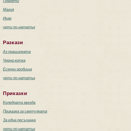
Планети
Магия
Икар
чети по-нататък
Разкази
Аз прашинката
Черна котка
Есенни гробища
чети по-нататък
Приказки
Коледната звезда
Приказка за светулката
За една песъчинка
чети по-нататък