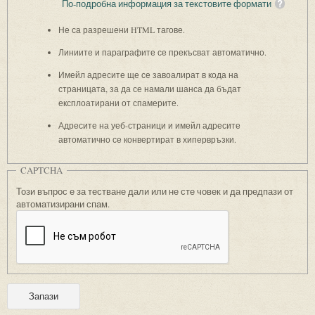
По-подробна информация за текстовите формати
Не са разрешени HTML тагове.
Линиите и параграфите се прекъсват автоматично.
Имейл адресите ще се завоалират в кода на
страницата, за да се намали шанса да бъдат
експлоатирани от спамерите.
Адресите на уеб-страници и имейл адресите
автоматично се конвертират в хипервръзки.
CAPTCHA
Този въпрос е за тестване дали или не сте човек и да предпази от
автоматизирани спам.