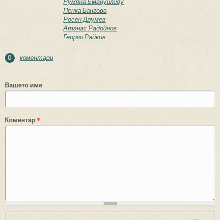
Румяна Емануилиду
Пенка Бангова
Росен Друмев
Атанас Радойнов
Георги Райков
коментари
0
Вашето име
Коментар
*