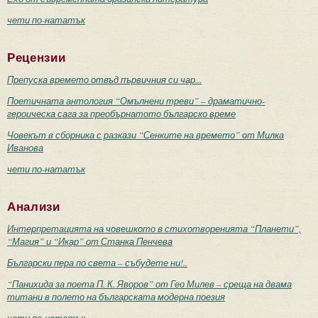
чети по-нататък
Рецензии
Препуска времето отвъд първичния си чар...
Поетичната антология “Омълнени треви” – драматично-
героическа сага за преобърнатото българско време
Човекът в сборника с разкази “Сенките на времето” от Милка
Иванова
чети по-нататък
Анализи
Интерпретацията на човешкото в стихотворенията “Планети”,
“Магия” и “Икар” от Станка Пенчева
Български пера по света – събудете ни!..
“Панихида за поета П. К. Яворов” от Гео Милев – среща на двама
титани в полето на българската модерна поезия