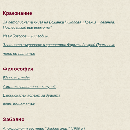
Краезнание
За летописната книга на Божанка Николова “Тракия – легенда.
Поглед назад във времето”
Иван Богоров – 200 години
Златното съкровище и крепостта Фармакида край Приморско
чети по-нататък
Философия
Един на хиляда
Ами... ако наистина се случи?
Емоционален аспект за душата
чети по-нататък
Забавно
Апокрифният вестник “Злобен глас” (1980 г.)