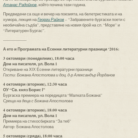
Атанас Радойнов
, който почина тази година.
Предвидени са още и вечер на поезията, на белетристиката и на
хумора, лекция на
Георги Райков
– “Забравените бургаски поети с
необичайна съдба”, представяне на новия брой на сп. “Море” и
“Литературен Бургас”.
-------------------
А ето и Програмата на Есенни литературни празници ‘2016:
3 октомври (понеделник), 18:00 часа
Дом на писателя, ул. Вола 1
Откриване на ХІХ Есенни литературни празници
Гости: Божана Апостолова и доц. д-р Александър Йорданов
4 октомври (вторник), 12:30 часа
ОУ “Св. княз Борис І”
Бургаска премиера на поредицата “Малката Божана”
Среща на деца с Божана Апостолова
4 октомври (вторник), 18:00 часа
Дом на писателя, ул. Вола 1
Премиера на стихосбирката “За теб”
Автор: Божана Апостолова
5 октомври (сряда), 18:00 часа