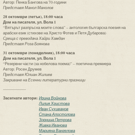
Автор: Пенка Бангова на 70-години
Представя Манол Манолов
28 октомври (петък), 18:00 часа
Дом на писателя, ул. Вола 1
“Вятърът разпръсна моите слова” – антология българска поезия на
арабски език (стихове на Христо Фотев и Петя Дубарова)
Среща с преводача Хайри Хамдан
Представя Роза Боянова
31 октомври (понеделник), 18:00 часа
Дом на писателя, ул. Вола 1
“Резервни части (за нобелова поема)” – поетична премиера
Автор: Росен Друмев
Представя Юлиан Жилиев
Закриване на Есенни литературни празници
-------------------
Засегнати автори:
Ирина Войнова
Лилия Христова
Иван Сухиванов
Стана Апостолова
Зорница Петрова
Живка Иванова
Марияна Вангелова