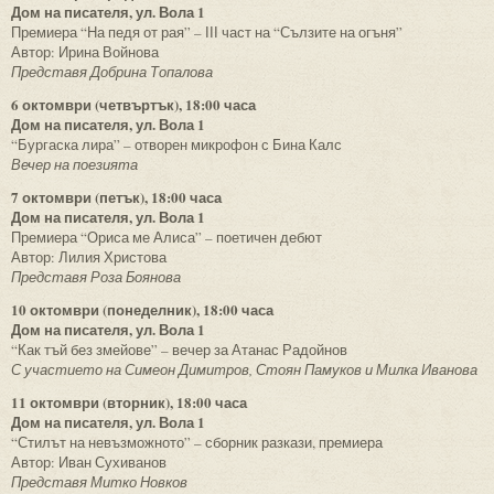
Дом на писателя, ул. Вола 1
Премиера “На педя от рая” – ІІІ част на “Сълзите на огъня”
Автор: Ирина Войнова
Представя Добрина Топалова
6 октомври (четвъртък), 18:00 часа
Дом на писателя, ул. Вола 1
“Бургаска лира” – отворен микрофон с Бина Калс
Вечер на поезията
7 октомври (петък), 18:00 часа
Дом на писателя, ул. Вола 1
Премиера “Ориса ме Алиса” – поетичен дебют
Автор: Лилия Христова
Представя Роза Боянова
10 октомври (понеделник), 18:00 часа
Дом на писателя, ул. Вола 1
“Как тъй без змейове” – вечер за Атанас Радойнов
С участието на Симеон Димитров, Стоян Памуков и Милка Иванова
11 октомври (вторник), 18:00 часа
Дом на писателя, ул. Вола 1
“Стилът на невъзможното” – сборник разкази, премиера
Автор: Иван Сухиванов
Представя Митко Новков