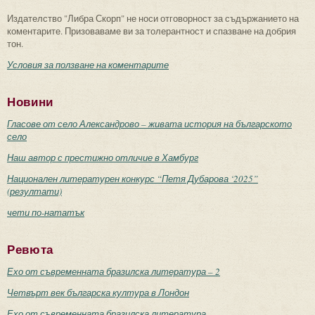
Издателство "Либра Скорп" не носи отговорност за съдържанието на
коментарите. Призоваваме ви за толерантност и спазване на добрия
тон.
Условия за ползване на коментарите
Новини
Гласове от село Александрово – живата история на българското
село
Наш автор с престижно отличие в Хамбург
Национален литературен конкурс “Петя Дубарова ‘2025”
(резултати)
чети по-нататък
Ревюта
Ехо от съвременната бразилска литература – 2
Четвърт век българска култура в Лондон
Ехо от съвременната бразилска литература