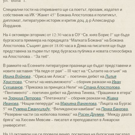
ул. “Вола” 1.
Специални гости на откриването ще са поетът, прозаик, издател и
собственик на ИК “Жанет 45” Божана Апостолова и политикът,
дипломат, литературен историк и критик доц. д-р Александър
Йорданов.
На 4 октомври (вторник) от 12:30 часа в ОУ “Св. княз Борис І” ще бъде
бургаската премиера на поредицата “Малката Божана” на Божана
Апостолова. Същият ден от 18.00 часа в Дома на писателя ще бъде
представена за първи път пред бургаска публика и новата стихосбирка
на Апостолова – “За теб”.
В рамките на Есенните литературни празници ще бъдат представени и
новите заглавия “На педя от рая” – ІІІ част на “Сълзите на огъня” на
Ирина Войнова
, “Ориса ме Алиса” – поетичен дебют на
Лилия
Христова
, “Стилът на невъзможното” – сборник разкази на
Иван
Сухиванов
, “Приказка за принцеса Нели” на
Стана Апостолова
,
“Пентименто” – поетичен дебют на Диляна Тинева, “Прашинки в етера”
на
Зорница Петрова
, “Плетачката” – сборник разкази на
Живка
Иванова
, “Нощни пеперуди” на
Марияна Вангелова
, “Лицата на Бургас
5” на
Румяна Емануилиду
, “Великденски камбани” на
Пенка Бангова
,
“Резервни части (за нобелова поема)” на
Росен Друмев
, “Между двата
бряга” на Хюсеин Мевсим – писател и преподавател в Анкарски
университет.
На 10 октомври ще се проведе вечер, посветена на бургаския писател