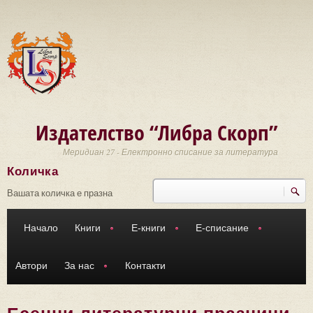
Премини към основното съдържание
Издателство “Либра Скорп”
Меридиан 27 - Електронно списание за литература
Количка
Търси
Форма за търсене
Вашата количка е празна
Начало
Книги
Е-книги
Е-списание
Автори
За нас
Контакти