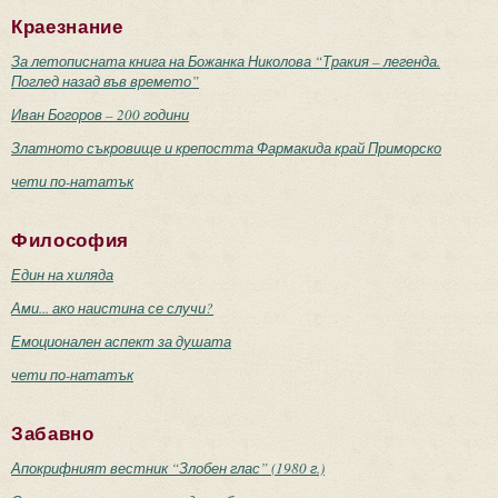
Краезнание
За летописната книга на Божанка Николова “Тракия – легенда.
Поглед назад във времето”
Иван Богоров – 200 години
Златното съкровище и крепостта Фармакида край Приморско
чети по-нататък
Философия
Един на хиляда
Ами... ако наистина се случи?
Емоционален аспект за душата
чети по-нататък
Забавно
Апокрифният вестник “Злобен глас” (1980 г.)