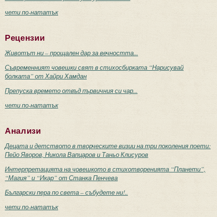
чети по-нататък
Рецензии
Животът ни – прощален дар за вечността...
Съвременният човешки свят в стихосбирката “Нарисувай
болката” от Хайри Хамдан
Препуска времето отвъд първичния си чар...
чети по-нататък
Анализи
Децата и детството в творческите визии на три поколения поети:
Пейо Яворов, Никола Вапцаров и Таньо Клисуров
Интерпретацията на човешкото в стихотворенията “Планети”,
“Магия” и “Икар” от Станка Пенчева
Български пера по света – събудете ни!..
чети по-нататък