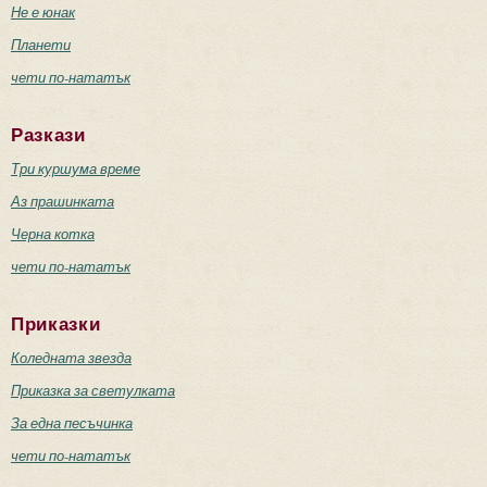
Не е юнак
Планети
чети по-нататък
Разкази
Три куршума време
Аз прашинката
Черна котка
чети по-нататък
Приказки
Коледната звезда
Приказка за светулката
За една песъчинка
чети по-нататък