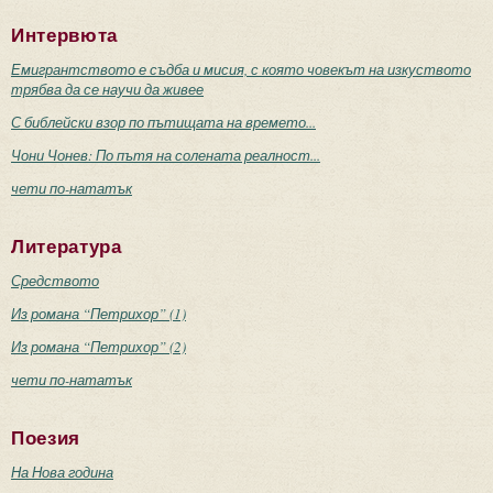
Интервюта
Емигрантството е съдба и мисия, с която човекът на изкуството
трябва да се научи да живее
С библейски взор по пътищата на времето...
Чони Чонев: По пътя на солената реалност...
чети по-нататък
Литература
Средството
Из романа “Петрихор” (1)
Из романа “Петрихор” (2)
чети по-нататък
Поезия
На Нова година