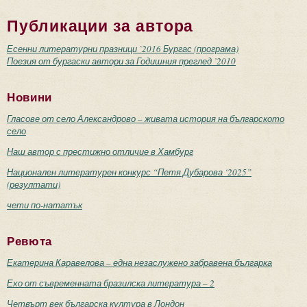
Публикации за автора
Есенни литературни празници `2016 Бургас (програма)
Поезия от бургаски автори за Годишния преглед ’2010
Новини
Гласове от село Александрово – живата история на българското
село
Наш автор с престижно отличие в Хамбург
Национален литературен конкурс “Петя Дубарова ‘2025”
(резултати)
чети по-нататък
Ревюта
Екатерина Каравелова – една незаслужено забравена българка
Ехо от съвременната бразилска литература – 2
Четвърт век българска култура в Лондон