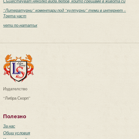
Съществуват няколко вида любов, които срещаме в живота си
“Литературни” коментари под “културни” теми в интернет –
Трета част
чети по-нататък
Издателство
“Либра Скорп”
Полезно
За нас
Общи условия