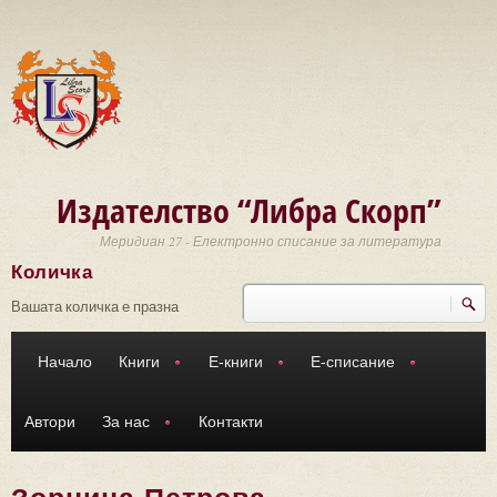
Премини към основното съдържание
Издателство “Либра Скорп”
Меридиан 27 - Електронно списание за литература
Количка
Търси
Форма за търсене
Вашата количка е празна
Начало
Книги
Е-книги
Е-списание
Автори
За нас
Контакти