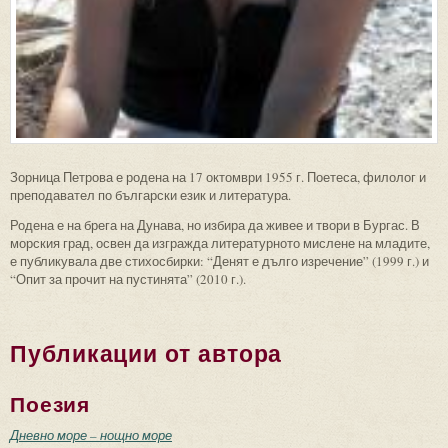
Зорница Петрова е родена на 17 октомври 1955 г. Поетеса, филолог и
преподавател по български език и литература.
Родена е на брега на Дунава, но избира да живее и твори в Бургас. В
морския град, освен да изгражда литературното мислене на младите,
е публикувала две стихосбирки: “Денят е дълго изречение” (1999 г.) и
“Опит за прочит на пустинята” (2010 г.).
Публикации от автора
Поезия
Дневно море – нощно море