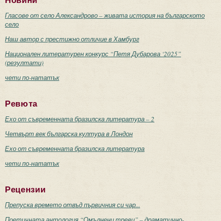
Новини
Гласове от село Александрово – живата история на българското
село
Наш автор с престижно отличие в Хамбург
Национален литературен конкурс “Петя Дубарова ‘2025”
(резултати)
чети по-нататък
Ревюта
Ехо от съвременната бразилска литература – 2
Четвърт век българска култура в Лондон
Ехо от съвременната бразилска литература
чети по-нататък
Рецензии
Препуска времето отвъд първичния си чар...
Поетичната антология “Омълнени треви” – драматично-