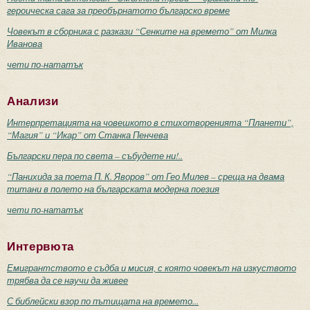
героическа сага за преобърнатото българско време
Човекът в сборника с разкази “Сенките на времето” от Милка
Иванова
чети по-нататък
Анализи
Интерпретацията на човешкото в стихотворенията “Планети”,
“Магия” и “Икар” от Станка Пенчева
Български пера по света – събудете ни!..
“Панихида за поета П. К. Яворов” от Гео Милев – среща на двама
титани в полето на българската модерна поезия
чети по-нататък
Интервюта
Емигрантството е съдба и мисия, с която човекът на изкуството
трябва да се научи да живее
С библейски взор по пътищата на времето...