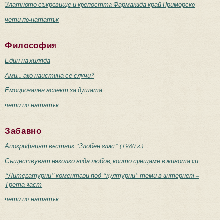
Златното съкровище и крепостта Фармакида край Приморско
чети по-нататък
Философия
Един на хиляда
Ами... ако наистина се случи?
Емоционален аспект за душата
чети по-нататък
Забавно
Апокрифният вестник “Злобен глас” (1980 г.)
Съществуват няколко вида любов, които срещаме в живота си
“Литературни” коментари под “културни” теми в интернет –
Трета част
чети по-нататък