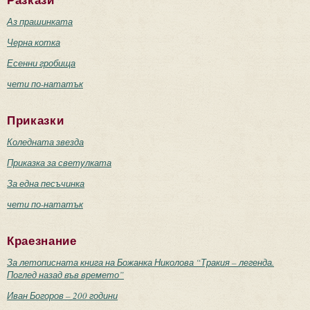
Разкази
Аз прашинката
Черна котка
Есенни гробища
чети по-нататък
Приказки
Коледната звезда
Приказка за светулката
За една песъчинка
чети по-нататък
Краезнание
За летописната книга на Божанка Николова “Тракия – легенда.
Поглед назад във времето”
Иван Богоров – 200 години