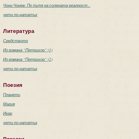
Чони Чонев: По пътя на солената реалност...
чети по-нататък
Литература
Средството
Из романа “Петрихор” (1)
Из романа “Петрихор” (2)
чети по-нататък
Поезия
Планети
Магия
Икар
чети по-нататък