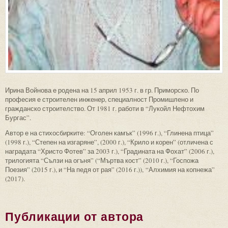
Ирина Войнова е родена на 15 април 1953 г. в гр. Приморско. По
професия е строителен инженер, специалност Промишлено и
гражданско строителство. От 1981 г. работи в “Лукойл Нефтохим
Бургас”.
Автор е на стихосбирките: “Оголен камък” (1996 г.), “Глинена птица”
(1998 г.), “Степен на изгаряне”, (2000 г.), “Крило и корен” (отличена с
наградата “Христо Фотев” за 2003 г.), “Градината на Фохат” (2006 г.),
трилогията “Сълзи на огъня” (“Мъртва кост” (2010 г.), “Госпожа
Поезия” (2015 г.), и “На педя от рая” (2016 г.)), “Алхимия на копнежа”
(2017).
Публикации от автора