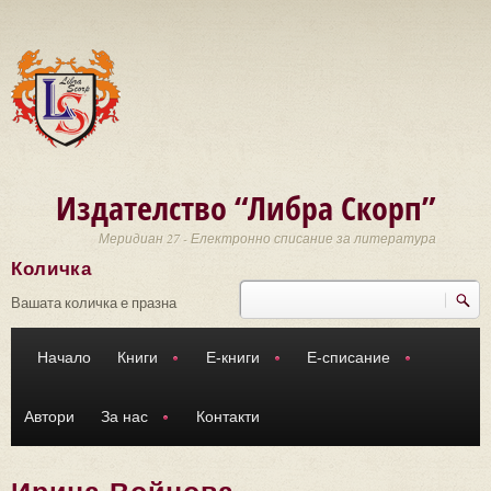
Премини към основното съдържание
Издателство “Либра Скорп”
Меридиан 27 - Електронно списание за литература
Количка
Търси
Форма за търсене
Вашата количка е празна
Начало
Книги
Е-книги
Е-списание
Автори
За нас
Контакти