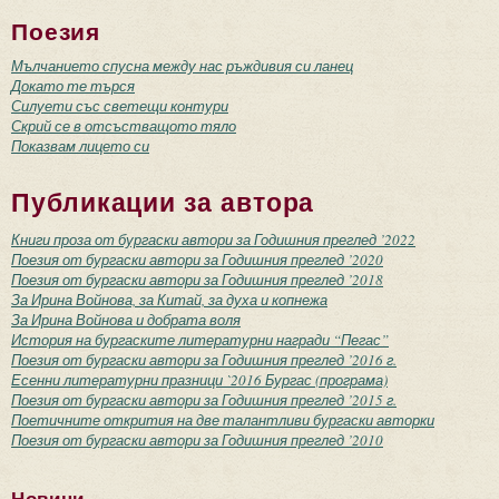
Поезия
Мълчанието спусна между нас ръждивия си ланец
Докато те търся
Силуети със светещи контури
Скрий се в отсъстващото тяло
Показвам лицето си
Публикации за автора
Книги проза от бургаски автори за Годишния преглед ’2022
Поезия от бургаски автори за Годишния преглед ’2020
Поезия от бургаски автори за Годишния преглед ’2018
За Ирина Войнова, за Китай, за духа и копнежа
За Ирина Войнова и добрата воля
История на бургаските литературни награди “Пегас”
Поезия от бургаски автори за Годишния преглед ’2016 г.
Есенни литературни празници `2016 Бургас (програма)
Поезия от бургаски автори за Годишния преглед ’2015 г.
Поетичните открития на две талантливи бургаски авторки
Поезия от бургаски автори за Годишния преглед ’2010