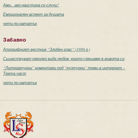
Ами... ако наистина се случи?
Емоционален аспект за душата
чети по-нататък
Забавно
Апокрифният вестник “Злобен глас” (1980 г.)
Съществуват няколко вида любов, които срещаме в живота си
“Литературни” коментари под “културни” теми в интернет –
Трета част
чети по-нататък