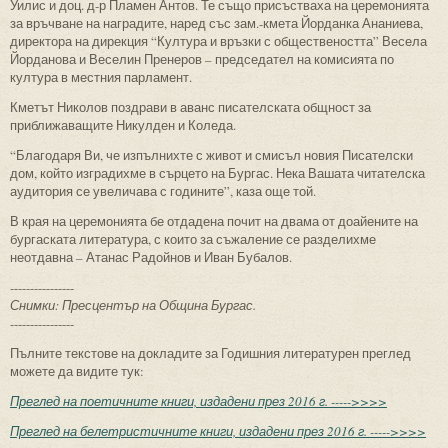
Уилис и доц. д-р Пламен Антов. Те също присъстваха на церемонията
за връчване на наградите, наред със зам.-кмета Йорданка Ананиева,
директора на дирекция “Култура и връзки с обществеността” Весела
Йорданова и Веселин Пренеров – председател на комисията по
култура в местния парламент.
Кметът Николов поздрави в аванс писателската общност за
приближаващите Никулден и Коледа.
“Благодаря Ви, че изпълнихте с живот и смисъл новия Писателски
дом, който изградихме в сърцето на Бургас. Нека Вашата читателска
аудитория се увеличава с годините”, каза още той.
В края на церемонията бе отдадена почит на двама от доайените на
бургаската литература, с които за съжаление се разделихме
неотдавна – Атанас Радойнов и Иван Бубалов.
----------------
Снимки: Пресцентър на Община Бургас.
----------------
Пълните текстове на докладите за Годишния литературен преглед
можете да видите тук:
Преглед на поетичните книги, издадени през 2016 г. ----->>>>
Преглед на белетристичните книги, издадени през 2016 г. ----->>>>