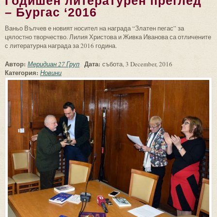
Годишен литературен преглед
– Бургас ‘2016
Ваньо Вълчев е новият носител на награда “Златен пегас” за
цялостно творчество. Лилия Христова и Живка Иванова са отличените
с литературна награда за 2016 година.
Автор:
Дата:
Меридиан 27 Груп
събота, 3 December, 2016
Категория:
Новини