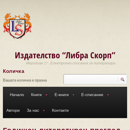
Премини към основното съдържание
Издателство “Либра Скорп”
Меридиан 27 - Електронно списание за литература
Количка
Търси
Форма за търсене
Вашата количка е празна
Начало
Книги
Е-книги
Е-списание
Автори
За нас
Контакти