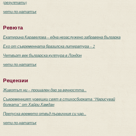
(резултати)
чети по-нататък
Ревюта
Екатерина Каравелова – една незаслужено забравена българка
Ехо от съвременната бразилска литература – 2
Четвърт век българска култура в Лондон
чети по-нататък
Рецензии
Животът ни – прощален дар за вечността...
Съвременният човешки свят в стихосбирката “Нарисувай
болката” от Хайри Хамдан
Препуска времето отвъд първичния си чар...
чети по-нататък