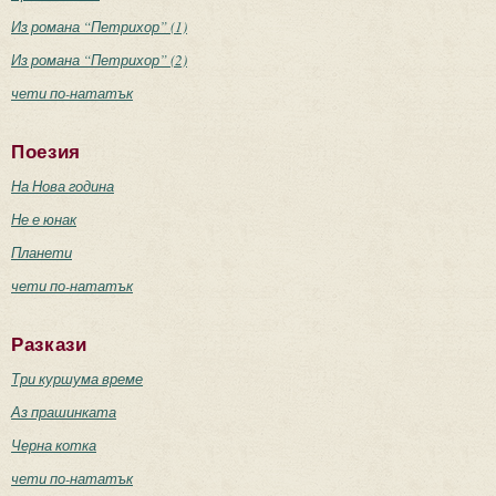
Из романа “Петрихор” (1)
Из романа “Петрихор” (2)
чети по-нататък
Поезия
На Нова година
Не е юнак
Планети
чети по-нататък
Разкази
Три куршума време
Аз прашинката
Черна котка
чети по-нататък