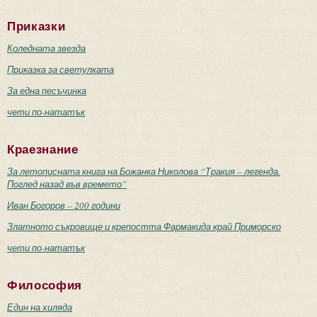
Приказки
Коледната звезда
Приказка за светулката
За една песъчинка
чети по-нататък
Краезнание
За летописната книга на Божанка Николова “Тракия – легенда.
Поглед назад във времето”
Иван Богоров – 200 години
Златното съкровище и крепостта Фармакида край Приморско
чети по-нататък
Философия
Един на хиляда