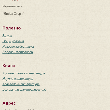
Издателство
“Либра Скорп”
Полезно
За нас
Общи условия
Условия за доставка
Въпроси и отговори
Книги
Художествена литература
Научна литература
Краеведска литература
Безплатни електронни книги
Адрес