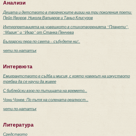
Анализи
Децата и детството в творческите визии на три поколения поети:
Пейо Яворов, Никола Вапцаров и Таньо Клисуров
Интерпретацията на човешкото в стихотворенията “Планети”,
“Магия” и “Икар” от Станка Пенчева
Български пера по света – събудете ни!..
чети по-нататък
Интервюта
Емигрантството е съдба и мисия, с която човекът на изкуството
трябва да се научи да живее
С библейски взор по пътищата на времето...
Чони Чонев: По пътя на солената реалност...
чети по-нататък
Литература
Средството