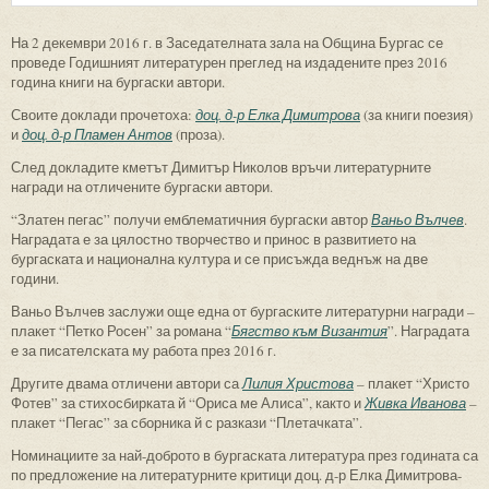
На 2 декември 2016 г. в Заседателната зала на Община Бургас се
проведе Годишният литературен преглед на издадените през 2016
година книги на бургаски автори.
Своите доклади прочетоха:
доц. д-р Елка Димитрова
(за книги поезия)
и
доц. д-р Пламен Антов
(проза).
След докладите кметът Димитър Николов връчи литературните
награди на отличените бургаски автори.
“Златен пегас” получи емблематичния бургаски автор
Ваньо Вълчев
.
Наградата е за цялостно творчество и принос в развитието на
бургаската и национална култура и се присъжда веднъж на две
години.
Ваньо Вълчев заслужи още една от бургаските литературни награди –
плакет “Петко Росен” за романа “
Бягство към Византия
”. Наградата
е за писателската му работа през 2016 г.
Другите двама отличени автори са
Лилия Христова
– плакет “Христо
Фотев” за стихосбирката й “Ориса ме Алиса”, както и
Живка Иванова
–
плакет “Пегас” за сборника й с разкази “Плетачката”.
Номинациите за най-доброто в бургаската литература през годината са
по предложение на литературните критици доц. д-р Елка Димитрова-