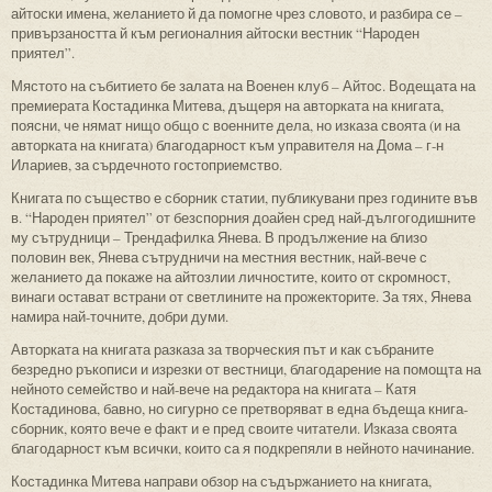
айтоски имена, желанието й да помогне чрез словото, и разбира се –
привързаността й към регионалния айтоски вестник “Народен
приятел”.
Мястото на събитието бе залата на Военен клуб – Айтос. Водещата на
премиерата Костадинка Митева, дъщеря на авторката на книгата,
поясни, че нямат нищо общо с военните дела, но изказа своята (и на
авторката на книгата) благодарност към управителя на Дома – г-н
Илариев, за сърдечното гостоприемство.
Книгата по същество е сборник статии, публикувани през годините във
в. “Народен приятел” от безспорния доайен сред най-дългогодишните
му сътрудници – Трендафилка Янева. В продължение на близо
половин век, Янева сътрудничи на местния вестник, най-вече с
желанието да покаже на айтозлии личностите, които от скромност,
винаги остават встрани от светлините на прожекторите. За тях, Янева
намира най-точните, добри думи.
Авторката на книгата разказа за творческия път и как събраните
безредно ръкописи и изрезки от вестници, благодарение на помощта на
нейното семейство и най-вече на редактора на книгата – Катя
Костадинова, бавно, но сигурно се претворяват в една бъдеща книга-
сборник, която вече е факт и е пред своите читатели. Изказа своята
благодарност към всички, които са я подкрепяли в нейното начинание.
Костадинка Митева направи обзор на съдържанието на книгата,