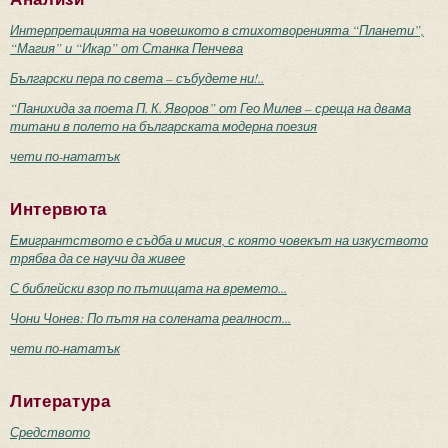
Интерпретацията на човешкото в стихотворенията “Планети”,
“Магия” и “Икар” от Станка Пенчева
Български пера по света – събудете ни!..
“Панихида за поета П. К. Яворов” от Гео Милев – среща на двама
титани в полето на българската модерна поезия
чети по-нататък
Интервюта
Емигрантството е съдба и мисия, с която човекът на изкуството
трябва да се научи да живее
С библейски взор по пътищата на времето...
Чони Чонев: По пътя на солената реалност...
чети по-нататък
Литература
Средството