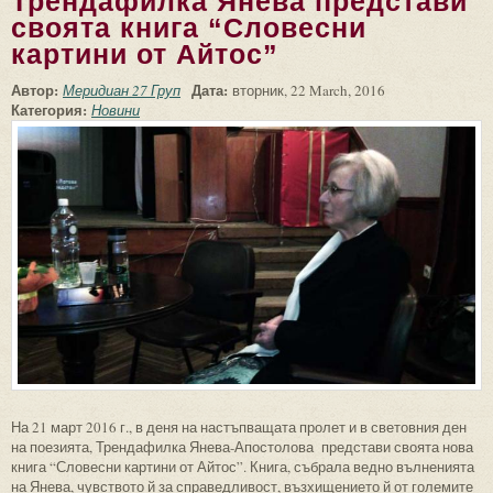
Трендафилка Янева представи
своята книга “Словесни
картини от Айтос”
Автор:
Дата:
Меридиан 27 Груп
вторник, 22 March, 2016
Категория:
Новини
На 21 март 2016 г., в деня на настъпващата пролет и в световния ден
на поезията, Трендафилка Янева-Апостолова представи своята нова
книга “Словесни картини от Айтос”. Книга, събрала ведно вълненията
на Янева, чувството й за справедливост, възхищението й от големите