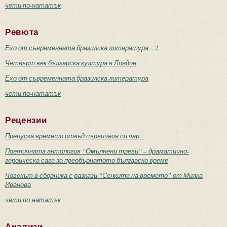
чети по-нататък
Ревюта
Ехо от съвременната бразилска литература – 2
Четвърт век българска култура в Лондон
Ехо от съвременната бразилска литература
чети по-нататък
Рецензии
Препуска времето отвъд първичния си чар...
Поетичната антология “Омълнени треви” – драматично-
героическа сага за преобърнатото българско време
Човекът в сборника с разкази “Сенките на времето” от Милка
Иванова
чети по-нататък
Анализи