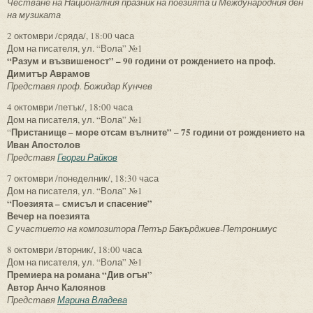
Честване на Националния празник на поезията и Международния ден
на музиката
2 октомври /сряда/, 18:00 часа
Дом на писателя, ул. “Вола” №1
“Разум и възвишеност” – 90 години от рождението на проф.
Димитър Аврамов
Представя проф. Божидар Кунчев
4 октомври /петък/, 18:00 часа
Дом на писателя, ул. “Вола” №1
Пристанище – море отсам вълните” – 75 години от рождението на
“
Иван Апостолов
Представя
Георги Райков
7 октомври /понеделник/, 18:30 часа
Дом на писателя, ул. “Вола” №1
“Поезията – смисъл и спасение”
Вечер на поезията
С участието на композитора Петър Бакърджиев-Петронимус
8 октомври /вторник/, 18:00 часа
Дом на писателя, ул. “Вола” №1
Премиера на романа “Див огън”
Автор Анчо Калоянов
Представя
Марина Владева