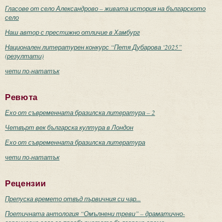
Гласове от село Александрово – живата история на българското
село
Наш автор с престижно отличие в Хамбург
Национален литературен конкурс “Петя Дубарова ‘2025”
(резултати)
чети по-нататък
Ревюта
Ехо от съвременната бразилска литература – 2
Четвърт век българска култура в Лондон
Ехо от съвременната бразилска литература
чети по-нататък
Рецензии
Препуска времето отвъд първичния си чар...
Поетичната антология “Омълнени треви” – драматично-