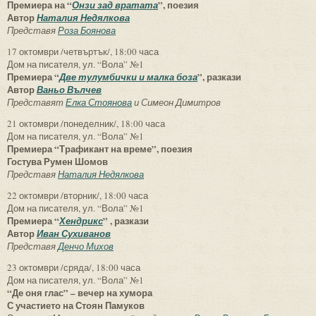
Премиера на “
”, поезия
Онзи зад вратата
Автор
Наталия Недялкова
Представя
Роза Боянова
17 октомври /четвъртък/, 18:00 часа
Дом на писателя, ул. “Вола” №1
Премиера “
”, разкази
Две тулумбички и малка боза
Автор
Ваньо Вълчев
Представят
Елка Стоянова
и Симеон Димитров
21 октомври /понеделник/, 18:00 часа
Дом на писателя, ул. “Вола” №1
Премиера “Трафикант на време”, поезия
Гостува Румен Шомов
Представя
Наталия Недялкова
22 октомври /вторник/, 18:00 часа
Дом на писателя, ул. “Вола” №1
Премиера “
” , разкази
Хендрикс
Автор
Иван Сухиванов
Представя
Денчо Михов
23 октомври /сряда/, 18:00 часа
Дом на писателя, ул. “Вола” №1
“Де оня глас” – вечер на хумора
С участието на Стоян Памуков