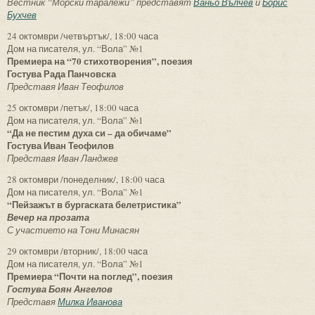
Вестник “Морски таралежи” представят
Ваньо Вълчев
и
Борис
Бухчев
24 октомври /четвъртък/, 18:00 часа
Дом на писателя, ул. “Вола” №1
Премиера на “70 стихотворения”, поезия
Гостува Рада Панчовска
Представя Иван Теофилов
25 октомври /петък/, 18:00 часа
Дом на писателя, ул. “Вола” №1
“Да не пестим духа си – да обичаме”
Гостува Иван Теофилов
Представя Иван Ланджев
28 октомври /понеделник/, 18:00 часа
Дом на писателя, ул. “Вола” №1
“Пейзажът в бургаската белетристика”
Вечер на прозата
С участието на Тони Минасян
29 октомври /вторник/, 18:00 часа
Дом на писателя, ул. “Вола” №1
Премиера “Почти на поглед”, поезия
Гостува Боян Ангелов
Представя
Милка Иванова