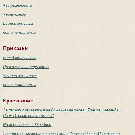
Аз прашинката
Черна котка
Есенни гробища
чети по-нататък
Приказки
Коледната звезда
Приказка за светулката
За една песъчинка
чети по-нататък
Краезнание
За летописната книга на Божанка Николова “Тракия – легенда.
Поглед назад във времето”
Иван Богоров – 200 години
Златното съкровище и крепостта Фармакида край Приморско