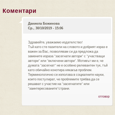
Коментари
Даниела Божинова
Ср., 30/10/2019 - 15:06
Здравейте, уважаемо издателство!
Тъй като сте пазители на словото и добрият израз е
важен за Вас, позволявам си да предложа да
замените израза "засегнати автори" с "участващи
автори" или "включени автори". Мотивът ми е, че
думата "засегнат" не е особено релевантен тук, тъй
като обичайно конотира някакъв проблем.
Терминологично се използва в социалните науки,
които постулират, че проблемите трябва да се
решават с участие на "засегнатите" или
"заинтересованите"страни.
отговор