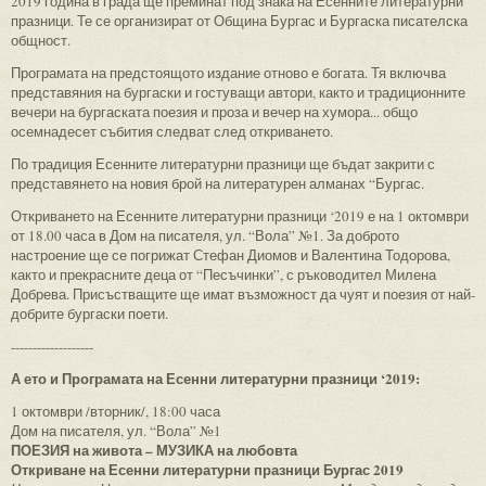
2019 година в града ще преминат под знака на Есенните литературни
празници. Те се организират от Община Бургас и Бургаска писателска
общност.
Програмата на предстоящото издание отново е богата. Тя включва
представяния на бургаски и гостуващи автори, както и традиционните
вечери на бургаската поезия и проза и вечер на хумора... общо
осемнадесет събития следват след откриването.
По традиция Есенните литературни празници ще бъдат закрити с
представянето на новия брой на литературен алманах “Бургас.
Откриването на Есенните литературни празници ‘2019 е на 1 октомври
от 18.00 часа в Дом на писателя, ул. “Вола” №1. За доброто
настроение ще се погрижат Стефан Диомов и Валентина Тодорова,
както и прекрасните деца от “Песъчинки”, с ръководител Милена
Добрева. Присъстващите ще имат възможност да чуят и поезия от най-
добрите бургаски поети.
-------------------
А ето и Програмата на Есенни литературни празници ‘2019:
1 октомври /вторник/, 18:00 часа
Дом на писателя, ул. “Вола” №1
ПОЕЗИЯ на живота – МУЗИКА на любовта
Откриване на Есенни литературни празници Бургас 2019