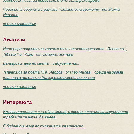
героическа сага за преобърнатото българско време
Човекът в сборника с разкази “Сенките на времето” от Милка
Иванова
чети по-нататък
Анализи
Интерпретацията на човешкото в стихотворенията “Планети”,
“Магия” и “Икар” от Станка Пенчева
Български пера по света – събудете ни!..
“Панихида за поета П. К. Яворов” от Гео Милев – среща на двама
титани в полето на българската модерна поезия
чети по-нататък
Интервюта
Емигрантството е съдба и мисия, с която човекът на изкуството
трябва да се научи да живее
С библейски взор по пътищата на времето...