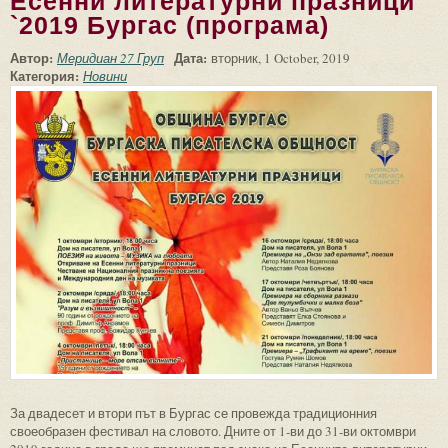
Есенни литературни празници
`2019 Бургас (програма)
Автор:
Дата:
Меридиан 27 Груп
вторник, 1 October, 2019
Категория:
Новини
За двадесет и втори път в Бургас се провежда традиционния
своеобразен фестивал на словото. Дните от 1-ви до 31-ви октомври