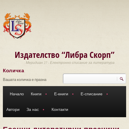
Премини към основното съдържание
Издателство “Либра Скорп”
Меридиан 27 - Електронно списание за литература
Количка
Търси
Форма за търсене
Вашата количка е празна
Начало
Книги
Е-книги
Е-списание
Автори
За нас
Контакти