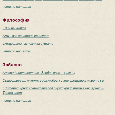
чети по-нататък
Философия
Един на хиляда
Ами... ако наистина се случи?
Емоционален аспект за душата
чети по-нататък
Забавно
Апокрифният вестник “Злобен глас” (1980 г.)
Съществуват няколко вида любов, които срещаме в живота си
“Литературни” коментари под “културни” теми в интернет –
Трета част
чети по-нататък