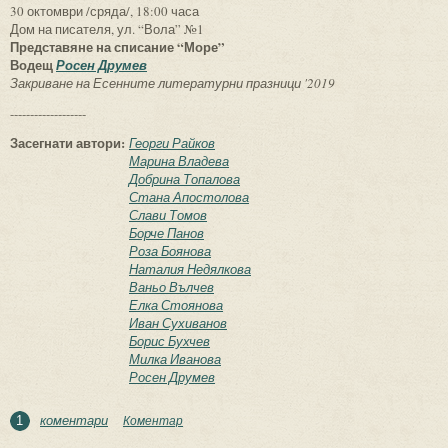
30 октомври /сряда/, 18:00 часа
Дом на писателя, ул. “Вола” №1
Представяне на списание “Море”
Водещ
Росен Друмев
Закриване на Есенните литературни празници '2019
-------------------
Засегнати автори:
Георги Райков
Марина Владева
Добрина Топалова
Стана Апостолова
Слави Томов
Борче Панов
Роза Боянова
Наталия Недялкова
Ваньо Вълчев
Елка Стоянова
Иван Сухиванов
Борис Бухчев
Милка Иванова
Росен Друмев
коментари
Коментар
1