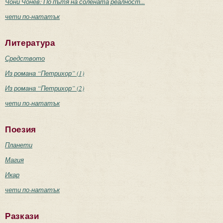
Чони Чонев: По пътя на солената реалност...
чети по-нататък
Литература
Средството
Из романа “Петрихор” (1)
Из романа “Петрихор” (2)
чети по-нататък
Поезия
Планети
Магия
Икар
чети по-нататък
Разкази