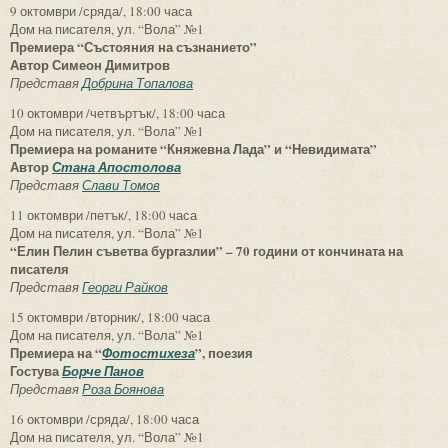
9 октомври /сряда/, 18:00 часа
Дом на писателя, ул. “Вола” №1
Премиера “Състояния на съзнанието”
Автор Симеон Димитров
Представя
Добрина Топалова
10 октомври /четвъртък/, 18:00 часа
Дом на писателя, ул. “Вола” №1
Премиера на романите “Княжевна Лада” и “Невидимата”
Автор
Стана Апостолова
Представя
Слави Томов
11 октомври /петък/, 18:00 часа
Дом на писателя, ул. “Вола” №1
“Елин Пелин съветва бургазлии” – 70 години от кончината на
писателя
Представя
Георги Райков
15 октомври /вторник/, 18:00 часа
Дом на писателя, ул. “Вола” №1
Премиера на “
”, поезия
Фотостихеза
Гостува
Борче Панов
Представя
Роза Боянова
16 октомври /сряда/, 18:00 часа
Дом на писателя, ул. “Вола” №1