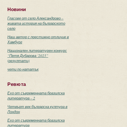
Новини
Гласове от село Александрово –
живата история на българското
село
Наш автор с престижно отличие в
Хамбург
Национален литературен конкурс
“Петя Дубарова ‘2025”
(резултати)
чети по-нататък
Ревюта
Ехо от съвременната бразилска
литература – 2
Четвърт век българска култура в
Лондон
Ехо от съвременната бразилска
литература