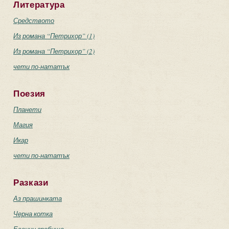
Литература
Средството
Из романа “Петрихор” (1)
Из романа “Петрихор” (2)
чети по-нататък
Поезия
Планети
Магия
Икар
чети по-нататък
Разкази
Аз прашинката
Черна котка