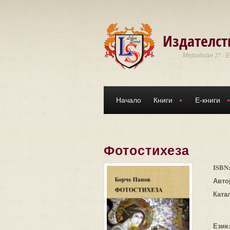
Премини към основното съдържание
Издателст
Меридиан 27 - 
Начало
Книги
Е-книги
Фотостихеза
ISBN
Авто
Ката
Език