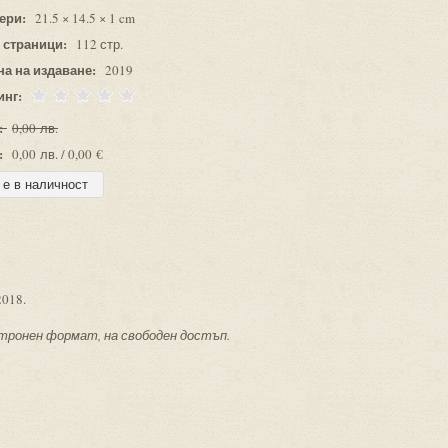
ери:
21.5 × 14.5 × 1 cm
 страници:
112 стр.
на на издаване:
2019
инг:
:
0,00 лв.
:
0,00 лв. / 0,00 €
2018.
ектронен формат, на свободен достъп.