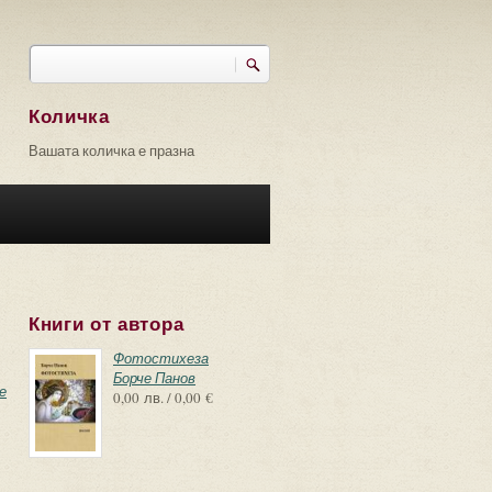
Търси
Форма за търсене
Количка
Вашата количка е празна
Книги от автора
Фотостихеза
Борче Панов
е
0,00 лв. / 0,00 €