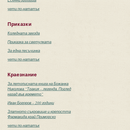
Есенни гробища
чети по-нататък
Приказки
Коледната звезда
Приказка за светулката
За една песъчинка
чети по-нататък
Краезнание
За летописната книга на Божанка
Николова “Тракия – легенда. Поглед
назад във времето”
Иван Богоров – 200 години
Златното съкровище и крепостта
Фармакида край Приморско
чети по-нататък