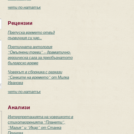
чети по-нататък
Рецензии
Препуска времето отвъд
първичния си чар...
Поетичната антология
“Омълнени треви” – драматично-
героическа сага за преобърнатото
българско време
Човекът в сборника с разкази
“Сенките на времето” от Милка
Иванова
чети по-нататък
Анализи
Интерпретацията на човешкото в
стихотворенията “Планети”,
“Магия” и “Икар” от Станка
Пенчева