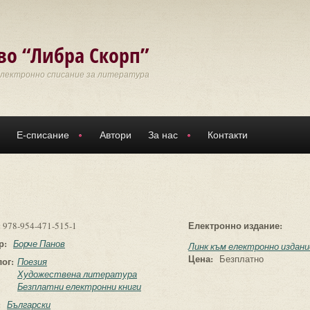
во “Либра Скорп”
Електронно списание за литература
Е-списание
Автори
За нас
Контакти
:
Електронно издание:
978-954-471-515-1
р:
Борче Панов
Линк към електронно издани
Цена:
Безплатно
лог:
Поезия
Художествена литература
Безплатни електронни книги
:
Български