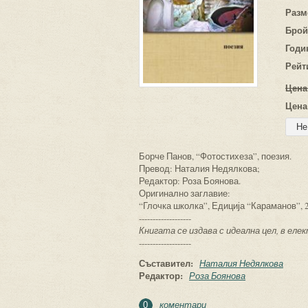
Разм
Брой
Годи
Рейт
Цена
Цена
Борче Панов, “Фотостихеза”, поезия.
Превод: Наталия Недялкова;
Редактор: Роза Боянова.
Оригинално заглавие:
“Глочка школка”, Едиција “Караманов”, 
-------------------
Книгата се издава с идеална цел, в ел
-------------------
Съставител:
Наталия Недялкова
Редактор:
Роза Боянова
коментари
0