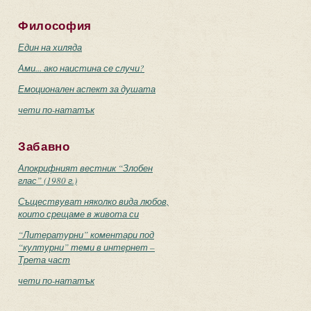
Философия
Един на хиляда
Ами... ако наистина се случи?
Емоционален аспект за душата
чети по-нататък
Забавно
Апокрифният вестник “Злобен
глас” (1980 г.)
Съществуват няколко вида любов,
които срещаме в живота си
“Литературни” коментари под
“културни” теми в интернет –
Трета част
чети по-нататък