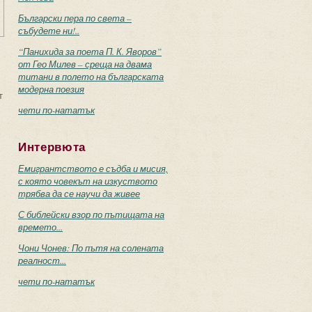
Български пера по света –
събудете ни!..
“Панихида за поета П. К. Яворов”
от Гео Милев – среща на двама
титани в полето на българската
модерна поезия
т
чети по-нататък
Интервюта
Емигрантството е съдба и мисия,
с която човекът на изкуството
трябва да се научи да живее
С библейски взор по пътищата на
времето...
Чони Чонев: По пътя на солената
реалност...
чети по-нататък