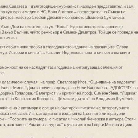
иана Саватева – дългогодишен журналист, народен представител и зам.-
по култура и медии в НС, Боян Ангелов – председател на Съюза на
Христов, маестро Стефан Диомов и сопраното Шмилена Султанова.
 бъде Дом на писателя на ул. “Вола”. Единственото изключение е
и Ваньо Вълчев, чийто режисьор е Симеон Димитров. Той ще се проведе на
фтохимика.
ят своите нови творби в тазгодишното издание на празниците. Слави
мур. Истории в синьо”, а Наталия Недялкова новата си поетична книга
ъзможност на се насладят тази година на интригуваща селекция от
ве.
и класически случая” на проф. Светлозар Игов, “Оценяване на видовете”
а Боян Чимов, “Дом за нечия надежда” на Нели Вангелова, “АДDICTED” на
обрина Топалова, “Балетрист v\s критик” на проф. Симеон Янев, “Лирика”
онта” на Константин Корадов, “Ще чакам дъгата” на Владимир Шумелов.
иване на 2 октомври е среща на български писатели с литературното
йска гимназия. И в тазгодишното издания на Есенните литературни
и – “Посоките на хумора” с писателя Николай Фенерски и актьора Стоян
ата, озаглавен “Романът в Бургас” с участието на Георги Минков и Диян