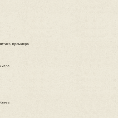
ритика, премиера
миера
обрева