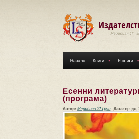
Премини към основното съдържание
Издателст
Меридиан 27 - 
Начало
Книги
Е-книги
Есенни литератур
(програма)
Автор:
Дата:
Меридиан 27 Груп
сряда, 