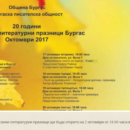
енни литературни празници ще бъде открито на 2 октомври от 18.00 часа 