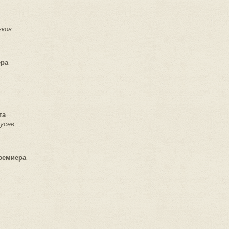
уков
ера
та
Русев
ремиера