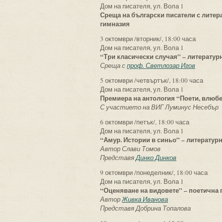
Дом на писателя, ул. Вола 1
Среща на български писатели с литер
гимназия
3 октомври /вторник/, 18:00 часа
Дом на писателя, ул. Вола 1
“Три класически случая” – литератур
Среща с
проф. Светлозар Игов
5 октомври /четвъртък/, 18:00 часа
Дом на писателя, ул. Вола 1
Премиера на антология “Поети, влюб
С участието на ВИГ Луминус Несебър
6 октомври /петък/, 18:00 часа
Дом на писателя, ул. Вола 1
“Амур. Истории в синьо” – литератур
Автор Слави Томов
Представя
Динко Динков
9 октомври /понеделник/, 18:00 часа
Дом на писателя, ул. Вола 1
“Оценяване на видовете” – поетична
Автор
Живка Иванова
Представя Добрина Топалова