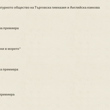
атурното общество на Търговска гимназия и Английска езикова
на премиера
ени в морето”
на премиера
 премиера