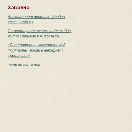
Забавно
Апокрифният вестник “Злобен
глас” (1980 г.)
Съществуват няколко вида любов,
които срещаме в живота си
“Литературни” коментари под
“културни” теми в интернет –
Трета част
чети по-нататък