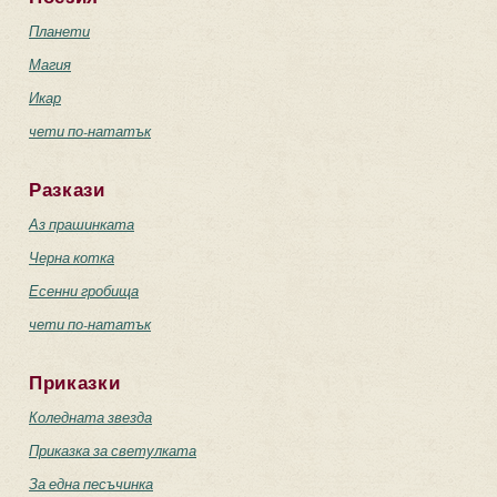
Планети
Магия
Икар
чети по-нататък
Разкази
Аз прашинката
Черна котка
Есенни гробища
чети по-нататък
Приказки
Коледната звезда
Приказка за светулката
За една песъчинка