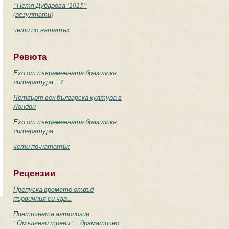
“Петя Дубарова ‘2025”
(резултати)
чети по-нататък
Ревюта
Ехо от съвременната бразилска
литература – 2
Четвърт век българска култура в
Лондон
Ехо от съвременната бразилска
литература
чети по-нататък
Рецензии
Препуска времето отвъд
първичния си чар...
Поетичната антология
в
“Омълнени треви” – драматично-