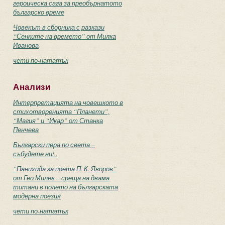
героическа сага за преобърнатото
българско време
Човекът в сборника с разкази
“Сенките на времето” от Милка
Иванова
чети по-нататък
Анализи
Интерпретацията на човешкото в
стихотворенията “Планети”,
“Магия” и “Икар” от Станка
Пенчева
Български пера по света –
събудете ни!..
“Панихида за поета П. К. Яворов”
от Гео Милев – среща на двама
титани в полето на българската
модерна поезия
чети по-нататък