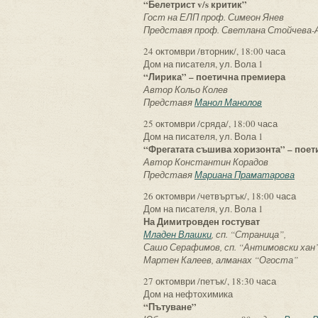
“Белетрист v/s критик”
Гост на ЕЛП проф. Симеон Янев
Представя проф. Светлана Стойчева-
24 октомври /вторник/, 18:00 часа
Дом на писателя, ул. Вола 1
“Лирика” – поетична премиера
Автор Кольо Колев
Представя
Манол Манолов
25 октомври /сряда/, 18:00 часа
Дом на писателя, ул. Вола 1
“Фрегатата съшива хоризонта” – пое
Автор Константин Корадов
Представя
Мариана Праматарова
26 октомври /четвъртък/, 18:00 часа
Дом на писателя, ул. Вола 1
На Димитровден гостуват
Младен Влашки
, сп. “Страница”,
Сашо Серафимов, сп. “Антимовски хан”
Мартен Калеев, алманах “Огоста”
27 октомври /петък/, 18:30 часа
Дом на нефтохимика
“Пътуване”