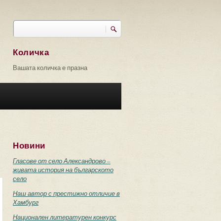
Търси
Форма за търсене
Количка
Вашата количка е празна
Новини
Гласове от село Александрово –
живата история на българското
село
Наш автор с престижно отличие в
Хамбург
Национален литературен конкурс