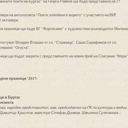
авените поети на Бургас” на Георги Райков ще бъде представена на 17
иера на антологията “Поети, влюбени в морето” с участието на ВИГ
5 октомври.
рни празници ще бъде ВГ “Фортисимо” с художествен ръководител Милена
гостуват Младен Влашки от сп. “Страница”, Сашо Серафимов от сп.
алманах “Огоста”.
ници ще бъдат закрити с представянето на новия брой на Списание “Море
урни празници ‘201
7:
ци в Бургас
оезията
а, народен представител, зам.-председател на ПК по култура и медии 
П, Димитър Христов, маестро Стефан Диомов, Шмилена Султанова –