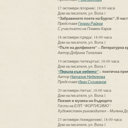
17 октомври /вторник/, 18:00 часа
Дом на писателя, ул. Вола 1
“Забравените поети на Бургас”, ІІ част
Представя
Георги Райков
С участието на Пламен Каров
18 октомври /сряда/, 18:00 часа
Дом на писателя, ул. Вола 1
“Пътя на делфините” – Литературна к
Автор Добрина Топалова
19 октомври /четвъртък/, 18:00 часа
Дом на писателя, ул. Вола 1
– поетична пре
“Перила към небето”
Автор
Наталия Недялкова
Представя
Иван Сухиванов
20 октомври /петък/, 18:00 часа
Дом на писателя, ул. Вола 1
Поезия и музика на бъдещето
Гости на ЕЛП “ФОРТИСИМО”
Художествен ръководител – Милена Д
23 октомври /понеделник/, 18:00 часа
Дом на писателя, ул. Вола 1