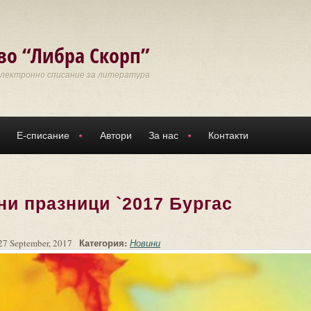
во “Либра Скорп”
Електронно списание за литература
Е-списание
Автори
За нас
Контакти
ни празници `2017 Бургас
Категория:
27 September, 2017
Новини