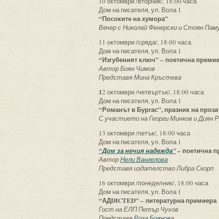
10 октомври /вторник/, 18:00 часа
Дом на писателя, ул. Вола 1
“Посоките на хумора”
Вечер с Николай Фенерски и Стоян Пам
11 октомври /сряда/, 18:00 часа
Дом на писателя, ул. Вола 1
“Изгубеният ключ” – поетична преми
Автор Боян Чимов
Представя Мина Кръстева
1
2 октомври /четвъртък/, 18:00 часа
Дом на писателя, ул. Вола 1
“Романът в Бургас”, празник на проза
С участието на Георги Минков и Диян 
13 октомври /петък/, 18:00 часа
Дом на писателя, ул. Вола 1
– поетична п
“Дом за нечия надежда”
Автор
Нели Вангелова
Представя издателство Либра Скорп
16 октомври /понеделник/, 18:00 часа
Дом на писателя, ул. Вола 1
“АДDICTED” – литературна премиера
Гост на ЕЛП Петър Чухов
Представя
Роза Боянова