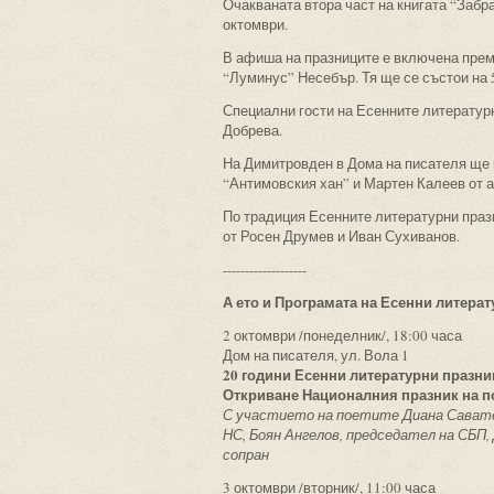
Очакваната втора част на книгата “Забр
октомври.
В афиша на празниците е включена прем
“Луминус” Несебър. Тя ще се състои на 
Специални гости на Есенните литерату
Добрева.
На Димитровден в Дома на писателя ще 
“Антимовския хан” и Мартен Калеев от 
По традиция Есенните литературни праз
от Росен Друмев и Иван Сухиванов.
-------------------
А ето и Програмата на Есенни литерат
2 октомври /понеделник/, 18:00 часа
Дом на писателя, ул. Вола 1
20 години Есенни литературни празни
Откриване Националния празник на п
С участието на поетите Диана Саватев
НС, Боян Ангелов, председател на СБ
сопран
3 октомври /вторник/, 11:00 часа