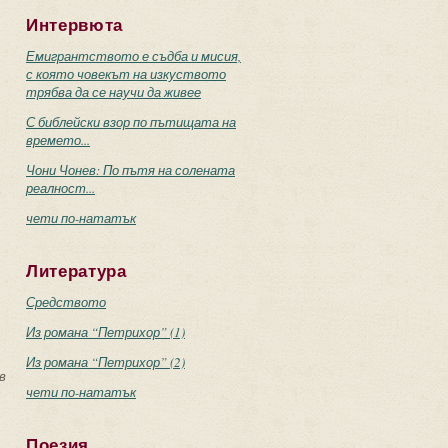
Интервюта
Емигрантството е съдба и мисия,
с която човекът на изкуството
трябва да се научи да живее
С библейски взор по пътищата на
времето...
Чони Чонев: По пътя на солената
реалност...
”
чети по-нататък
Литература
Средството
Из романа “Петрихор” (1)
Из романа “Петрихор” (2)
в
чети по-нататък
Поезия