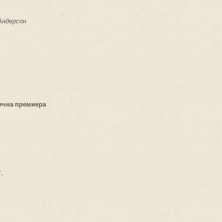
Андерсон
тична премиера
,