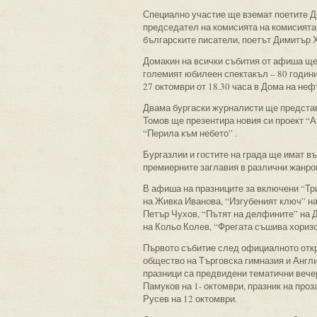
Специално участие ще вземат поетите Д
председател на комисията на комисията 
българските писатели, поетът Димитър 
Домакин на всички събития от афиша ще
големият юбилеен спектакъл – 80 годин
27 октомври от 18.30 часа в Дома на не
Двама бургаски журналисти ще представ
Томов ще презентира новия си проект “А
“Перила към небето” .
Бургазлии и гостите на града ще имат в
премиерните заглавия в различни жанро
В афиша на празниците за включени “Тр
на Живка Иванова, “Изгубеният ключ” н
Петър Чухов, “Пътят на делфините” на Д
на Кольо Колев, “Фрегата съшива хориз
Първото събитие след официалното откр
общество на Търговска гимназия и Англи
празници са предвидени тематични вечер
Памуков на 1- октомври, празник на проз
Русев на 12 октомври.