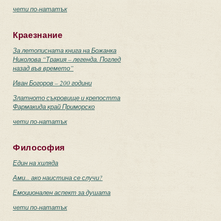
чети по-нататък
Краезнание
За летописната книга на Божанка
Николова “Тракия – легенда. Поглед
назад във времето”
Иван Богоров – 200 години
Златното съкровище и крепостта
Фармакида край Приморско
чети по-нататък
Философия
Един на хиляда
Ами... ако наистина се случи?
Емоционален аспект за душата
чети по-нататък