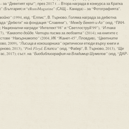
 за “Деветият кръг”; през 2017 г. – Втора награда в конкурса за Кратка
t” (България) и “eRunsMagazine” (САЩ – Канада) – за “Фотографията”.
войно”
(1994, изд. “Елпис”, В. Търново; Голяма награда за дебютна
рада “Дебюти” на фондация “Славяни”),
“Между Бекет и Аз”
(изд. “ПАН-
во; Национални награди “Интелект’98” и “Светлоструй’99”),
“И така
7),
“Каквото дойде. Четири писма за любовта”
(2014); на книгите с
кстове
“Накърнимото”
(2004, ИК “Жанет-45”, Пловдив),
“Цветните
ово, 2009),
“Лисица в кокошарника”
(критически етюди върху книги и
ърново, 2013),
“Pink Floyd. Елипси”
(изд. “Фабер”, В. Търново, 2013),
“Ще
ас, 2017); съст. на
“Биобиблиография на Владимир Шумелов”
(изд. “ДАР-