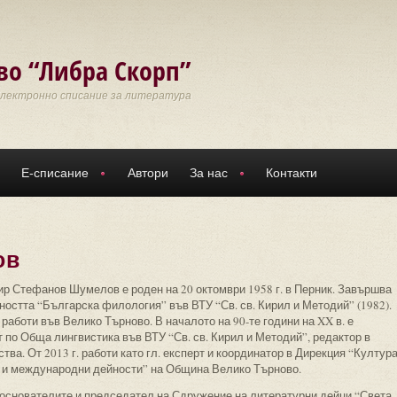
во “Либра Скорп”
Електронно списание за литература
Е-списание
Автори
За нас
Контакти
ов
р Стефанов Шумелов е роден на 20 октомври 1958 г. в Перник. Завършва
ността “Българска филология” във ВТУ “Св. св. Кирил и Методий” (1982).
работи във Велико Търново. В началото на 90-те години на XX в. е
 по Обща лингвистика във ВТУ “Св. св. Кирил и Методий”, редактор в
тва. От 2013 г. работи като гл. експерт и координатор в Дирекция “Култура
 и международни дейности” на Община Велико Търново.
 основателите и председател на Сдружение на литературни дейци “Света