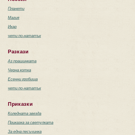
Планети
Магия
Икар
чети по-нататък
Разкази
Аз прашинката
Черна котка
Есенни гробища
чети по-нататък
Приказки
Коледната звезда
Приказка за светулката
За една песъчинка