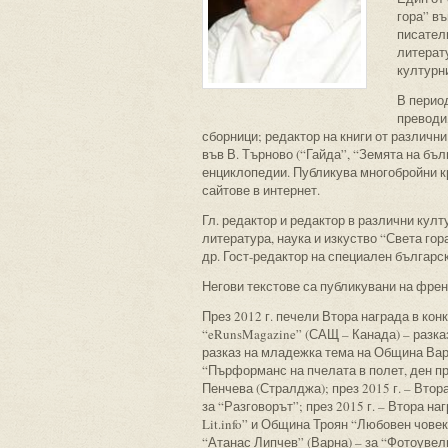
гора” въ
писатели
литерату
културни
В период
преводи,
сборници; редактор на книги от различн
във В. Търново (“Гайда”, “Земята на бъл
енциклопедии. Публикува многобройни к
сайтове в интернет.
Гл. редактор и редактор в различни култ
литература, наука и изкуство “Света гора
др. Гост-редактор на специален българс
Негови текстове са публикувани на френс
През 2012 г. печели Втора награда в кон
“eRunsMagazine” (САЩ – Канада) – разказ
разказ на младежка тема на Община Варна
“Пърформанс на пчелата в полет, ден пр
Пенчева (Стралджа); през 2015 г. – Втор
за “Разговорът”; през 2015 г. – Втора на
Lit.info” и Община Троян “Любовен човек”
“Атанас Липчев” (Варна) – за “Фотоувели