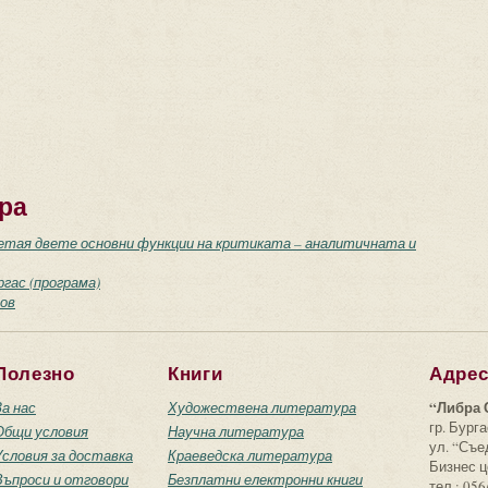
ра
етая двете основни функции на критиката – аналитичната и
гас (програма)
ов
Полезно
Книги
Адре
“Либра 
За нас
Художествена литература
гр. Бурга
Общи условия
Научна литература
ул. “Съ
Условия за доставка
Краеведска литература
Бизнес ц
Въпроси и отговори
Безплатни електронни книги
тел.: 056