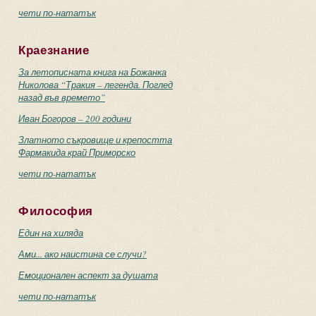
чети по-нататък
Краезнание
За летописната книга на Божанка
Николова “Тракия – легенда. Поглед
назад във времето”
Иван Богоров – 200 години
Златното съкровище и крепостта
Фармакида край Приморско
чети по-нататък
Философия
Един на хиляда
Ами... ако наистина се случи?
Емоционален аспект за душата
чети по-нататък