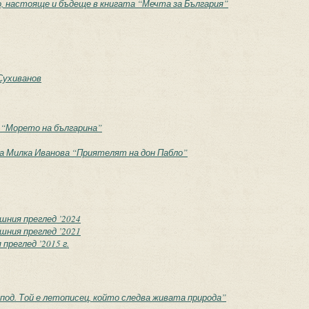
о, настояще и бъдеще в книгата “Мечта за България”
Сухиванов
 “Морето на българина”
а Милка Иванова “Приятелят на дон Пабло”
ишния преглед ’2024
ишния преглед ’2021
преглед ’2015 г.
под. Той е летописец, който следва живата природа”