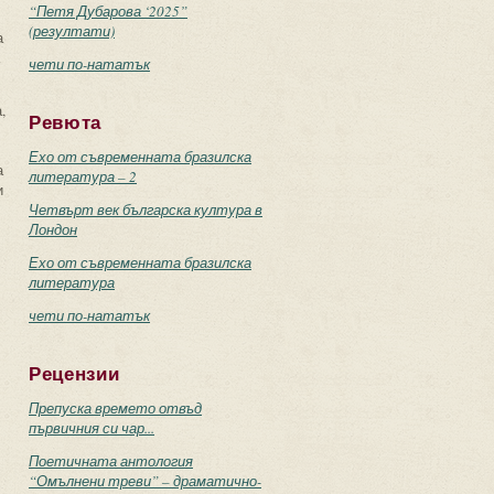
“Петя Дубарова ‘2025”
(резултати)
а
чети по-нататък
,
Ревюта
Ехо от съвременната бразилска
а
литература – 2
и
Четвърт век българска култура в
Лондон
Ехо от съвременната бразилска
литература
чети по-нататък
Рецензии
Препуска времето отвъд
първичния си чар...
Поетичната антология
“Омълнени треви” – драматично-