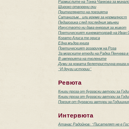
Размислите на Тонка Чанкова за минал
Широко отворени очи
Притеглянето на поезията
Сатанизъм... или време за нормалност
Педагогика след последния звънец
Изкуството ни дава енергия за живот
Поетическият кинематограф на Иван 
Когато Алиса те ориса
Една мъдра книга
Поетическият розариум на Роза
За морските етюди на Радка Пенчева в
В империята на тюлените
Думи за новата белетристична книга н
“И други истории”
Ревюта
Книги проза от бургаски автори за Год
Книги проза от бургаски автори за Год
Поезия от бургаски автори за Годишния 
Интервюта
Атанас Радойнов: “Писателят не е Гос