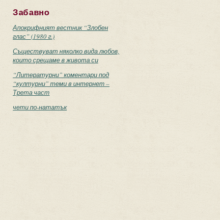
Забавно
Апокрифният вестник “Злобен
глас” (1980 г.)
Съществуват няколко вида любов,
които срещаме в живота си
“Литературни” коментари под
“културни” теми в интернет –
Трета част
чети по-нататък