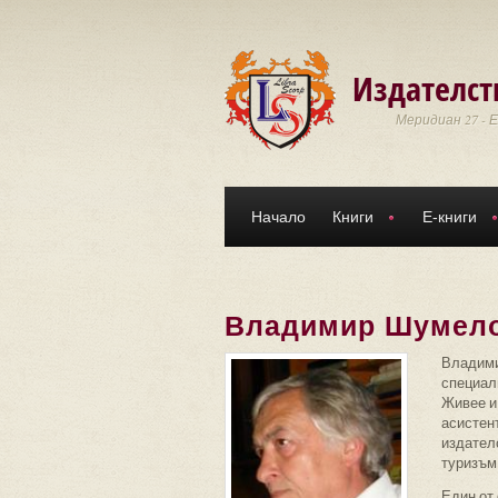
Премини към основното съдържание
Издателст
Меридиан 27 - 
Начало
Книги
Е-книги
Владимир Шумел
Владими
специал
Живее и 
асистент
издателс
туризъм
Един от