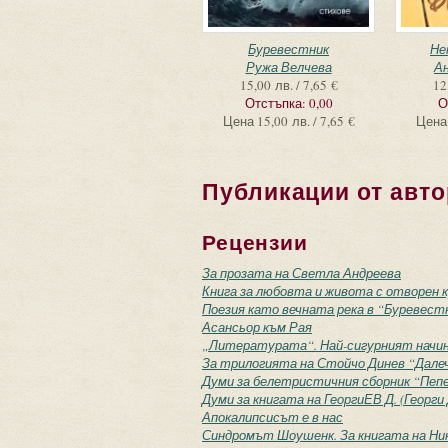
Буревестник
Не
Ружа Велчева
Ан
15,00 лв. / 7,65 €
12
Отстъпка:
0,00
О
Цена
15,00 лв. / 7,65 €
Цена
Публикации от авто
Рецензии
За прозата на Светла Андреева
Книга за любовта и живота с отворен 
Поезия като вечната река в “Буревест
Асансьор към Рая
„Литературата“. Най-сигурният начин
За трилогията на Стойчо Динев “Дале
Думи за белетристичния сборник “Пепе
Думи за книгата на ГеоргиЕВ Д. (Георг
Апокалипсисът е в нас
Синдромът Шоушенк. За книгата на Ник