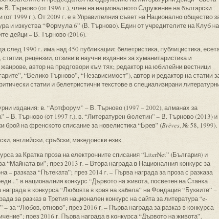
в В. Търново (от 1996 г.), член на националното Сдружение на български
 (от 1999 г.). От 2009 г. е в Управителния съвет на Национално общество з
ра и изкуства “Формула 6” (В. Търново). Един от учредителите на Клуб на
те дейци – В. Търново (2016).
а след 1990 г. има над 450 публикации: белетристика, публицистика, есета
 статии, рецензии, отзиви в научни издания за хуманитаристика и
и жанрове, автор на предговори към тях; редактор на юбилейни вестници
гарите”, “Велико Търново”, “Независимост”), автор и редактор на статии з
ритически статии и белетристични текстове в специализирани литературн
урни издания: в. “Артфорум” – В. Търново (1997 – 2002), алманах за
” – В. Търново (от 1997 г.), в. “Литературен бюлетин” – В. Търново (2013) и
ки брой на френското списание за новелистика “Брев” (
Brèves
, № 58, 1999).
ки, английски, сръбски, македонски език.
курса за Кратка проза на електронните списания “LiterNet” (България) и
а “Майната ви”; през 2013 г. – Втора награда в Националния конкурс за
 – разказа “Пътеката”; през 2014 г. – Първа награда за проза с разказа
еди...” в националния конкурс “Дървото на живота, посветен на Станка
а награда в конкурса “Любовта в края на кабела” на Фондация “Буквите” –
града за разказ в Третия национален конкурс на сайта за литература “e-
 – за “Любов, отново”; през 2016 г. – Първа награда за разказ в конкурса
чение”; през 2016 г. Първа награда в конкурса “Дървото на живота”,