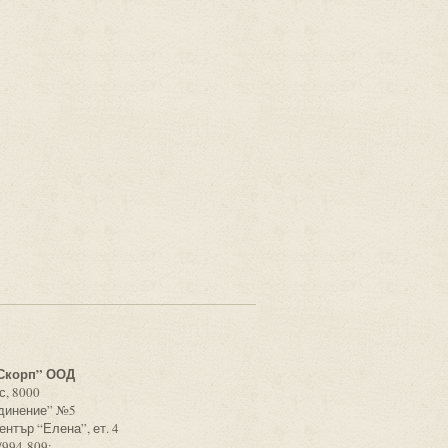
с
Скорп” ООД
с, 8000
единение” №5
ентър “Елена”, ет. 4
/994-809;