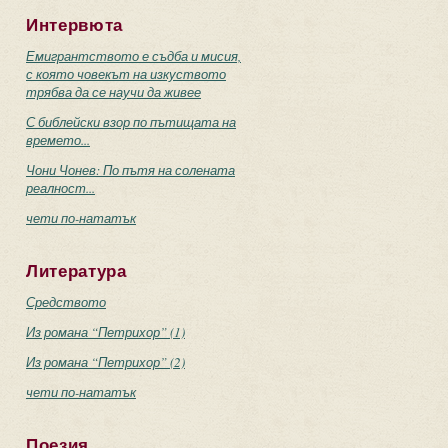
Интервюта
Емигрантството е съдба и мисия,
с която човекът на изкуството
трябва да се научи да живее
С библейски взор по пътищата на
времето...
Чони Чонев: По пътя на солената
реалност...
чети по-нататък
Литература
Средството
Из романа “Петрихор” (1)
Из романа “Петрихор” (2)
чети по-нататък
Поезия