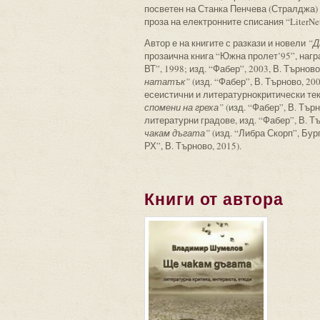
посветен на Станка Пенчева (Стралджа) –
проза на електронните списания “LiterNe
Автор е на книгите с разкази и новели
“Д
прозаична книга “Южна пролет’95”, наг
ВТ”, 1998; изд. “Фабер”, 2003, В. Търно
нататък”
(изд. “Фабер”, В. Търново, 200
есеистични и литературнокритически те
спомени на греха”
(изд. “Фабер”, В. Търн
литературни градове, изд. “Фабер”, В. Т
чакам дъгата”
(изд. “Либра Скорп”, Бург
РХ”, В. Търново, 2015).
Книги от автора