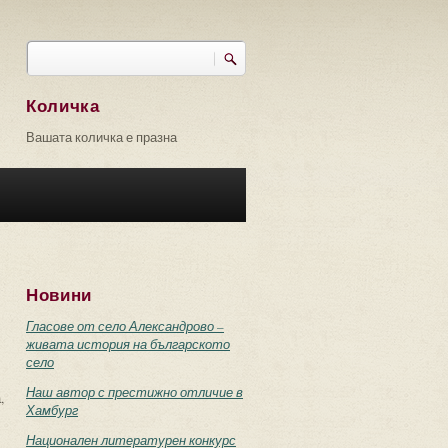
Търси
Форма за търсене
Количка
Вашата количка е празна
Новини
Гласове от село Александрово –
живата история на българското
село
Наш автор с престижно отличие в
,
Хамбург
Национален литературен конкурс