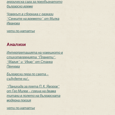
героическа сага за преобърнатото
българско време
Човекът в сборника с разкази
“Сенките на времето” от Милка
Иванова
чети по-нататък
Анализи
Интерпретацията на човешкото в
стихотворенията “Планети”,
“Магия” и “Икар” от Станка
Пенчева
Български пера по света –
събудете ни!..
“Панихида за поета П. К. Яворов”
от Гео Милев – среща на двама
титани в полето на българската
модерна поезия
чети по-нататък