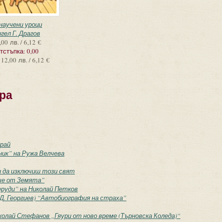
научени уроци
гел Г. Драгов
,00 лв. / 6,12 €
тстъпка:
0,00
12,00 лв. / 6,12 €
ра
край
ник” на Ружа Велчева
 да изключиш този свят
че от Земята”
руди” на Николай Петков
и Д. Георгиев) “Автобиография на страха”
олай Стефанов „Гяури от ново време (Търновска Коледа)“