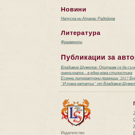
Новини
Напусна ни Атанас Радойнов
Литература
Фрагменти
Публикации за авто
Владимир Шумелов: Опитвам се да съч
оценъчната – в една нова стилистика
Есенни литературни празници `2017 Бур
“И така нататък” от Владимир Шумел
Издателство