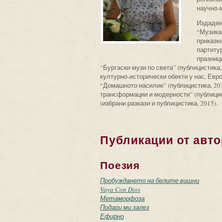
научно-
Издадени
“Музика
приказки
партитур
празници
“Бургаски музи по света” (публицистика, 
културно-исторически обекти у нас, Европ
“Домашното насилие” (публицистика, 201
трансформации и модерности” (публицист
(избрани разкази и публицистика, 2015).
Публикации от авто
Поезия
Пробуждането на белите вишни
Vaya Con Dios
Метаморфоза
Подари ми залез
Ефирно