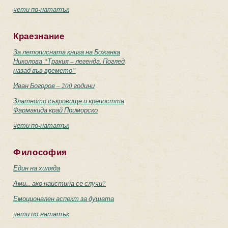
чети по-нататък
Краезнание
За летописната книга на Божанка
Николова “Тракия – легенда. Поглед
назад във времето”
Иван Богоров – 200 години
Златното съкровище и крепостта
Фармакида край Приморско
чети по-нататък
Философия
Един на хиляда
Ами... ако наистина се случи?
Емоционален аспект за душата
чети по-нататък