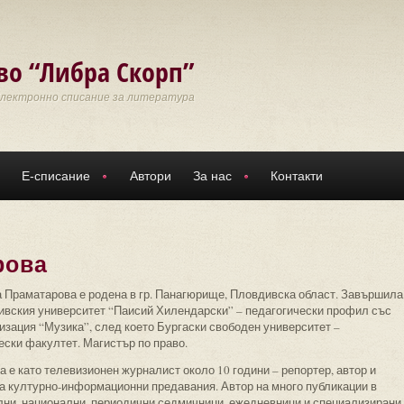
во “Либра Скорп”
Електронно списание за литература
Е-списание
Автори
За нас
Контакти
рова
 Праматарова е родена в гр. Панагюрище, Пловдивска област. Завършила
ивския университет “Паисий Хилендарски” – педагогически профил със
изация “Музика”, след което Бургаски свободен университет –
ски факултет. Магистър по право.
 е като телевизионен журналист около 10 години – репортер, автор и
а културно-информационни предавания. Автор на много публикации в
лни, национални, периодични седмичници, ежедневници и специализирани