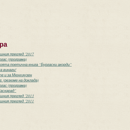
ра
ишния преглед ’2017
гас (програма)
воята поетична книга “Бургаски акорди”
а винаги!
те и за Мюнхаузен
. (резюме на доклада)
гас (програма)
аскарад”
ишния преглед ’2013
ишния преглед ’2011