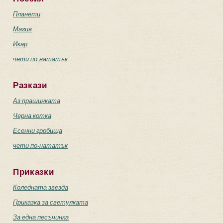
Планети
Магия
Икар
чети по-нататък
Разкази
Аз прашинката
Черна котка
Есенни гробища
чети по-нататък
Приказки
Коледната звезда
Приказка за светулката
За една песъчинка