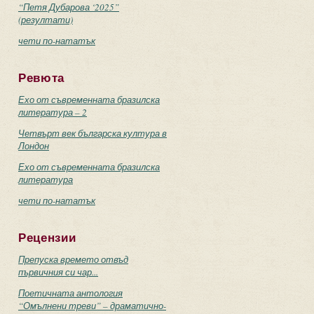
“Петя Дубарова ‘2025”
(резултати)
чети по-нататък
Ревюта
Ехо от съвременната бразилска
литература – 2
Четвърт век българска култура в
Лондон
Ехо от съвременната бразилска
литература
чети по-нататък
Рецензии
Препуска времето отвъд
първичния си чар...
Поетичната антология
“Омълнени треви” – драматично-