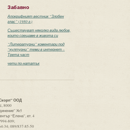
Забавно
Апокрифният вестник “Злобен
глас” (1980 г.)
Съществуват няколко вида любов,
които срещаме в живота си
“Литературни” коментари под
“културни” теми в интернет –
Трета част
чети по-нататък
с
Скорп” ООД
с, 8000
единение” №5
ентър “Елена”, ет. 4
/994-809;
64-34; 089/837-85-50