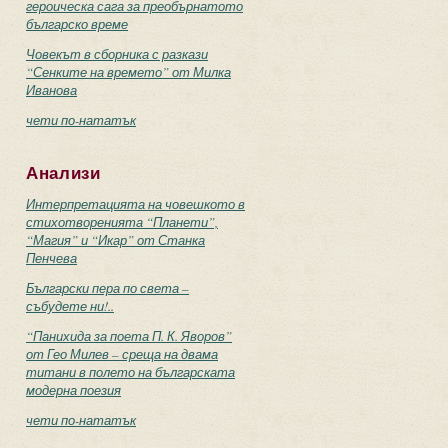
героическа сага за преобърнатото
българско време
Човекът в сборника с разкази
“Сенките на времето” от Милка
Иванова
чети по-нататък
Анализи
Интерпретацията на човешкото в
стихотворенията “Планети”,
“Магия” и “Икар” от Станка
Пенчева
Български пера по света –
събудете ни!..
“Панихида за поета П. К. Яворов”
от Гео Милев – среща на двама
титани в полето на българската
модерна поезия
чети по-нататък