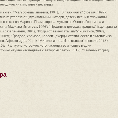
методически списания и вестници.
 книги: “Магьосница” (поезия, 1994); “В паяжината” (поезия, 1999);
лна въртележка” (музикални миниатюри, детски песни и музикални
 по текст на Мариана Праматарова, музика на Огняна Георгиева и
и на Мариана Игнатова, 1996); “Празник в детската градина” (сценарии за
 и развлечения, 1994); “Искри от вечността” (публицистика, 2008);
2009); “Градове, храмове, колоси”(очерци, статии, есета и пътеписи за
а, Африка и др., 2011); “Митологично... И не съвсем” (поезия, 2012);
3); “Културно-историческото наследство и новите медии –
ично научно изследване с авторски статии, 2015); “Каменният град”
ра