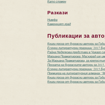
Като спомен
Разкази
Нимфа
Каменният град
Публикации за авто
Книги проза от бургаски автори за Год
Есенни литературни празници `2017 Бур
Райна Недялкова представи в Чикаго с
Мариана Праматарова: Маскарад ще им
За Мариана Праматарова, за крепости
Прозата на бургаските автори за 2015 г
Есенни литературни празници `2015 Бур
Премиера на литературния алманах “М
Книги проза от бургаски автори за Год
Книги проза от бургаски автори за Год