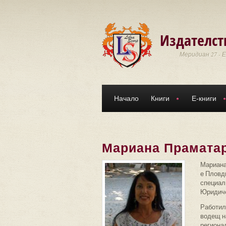
Премини към основното съдържание
Издателст
Меридиан 27 - 
Начало
Книги
Е-книги
Мариана Прамата
Мариана
е Пловд
специал
Юридиче
Работила
водещ н
региона