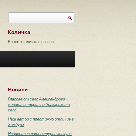
Търси
Форма за търсене
Количка
Вашата количка е празна
Новини
Гласове от село Александрово –
живата история на българското
село
Наш автор с престижно отличие в
Хамбург
Национален литературен конкурс