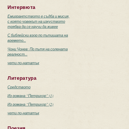
Интервюта
Емигрантството е съдба и мисия,
с която човекът на изкуството
трябва да се научи да живее
С библейски взор по пътищата на
времето...
Чони Чонев: По пътя на солената
реалност...
чети по-нататък
Литература
Средството
Из романа “Петрихор” (1)
Из романа “Петрихор” (2)
чети по-нататък
Поезия