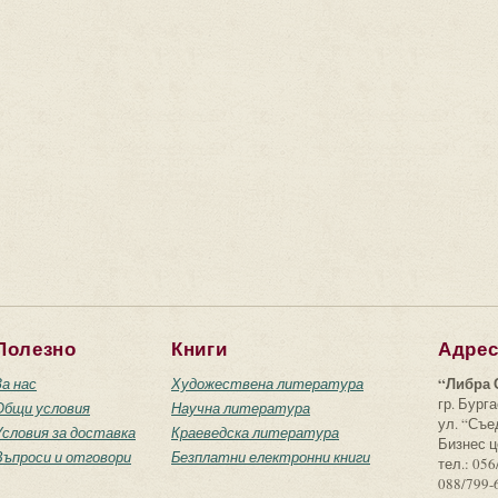
Полезно
Книги
Адре
“Либра 
За нас
Художествена литература
гр. Бурга
Общи условия
Научна литература
ул. “Съ
Условия за доставка
Краеведска литература
Бизнес ц
Въпроси и отговори
Безплатни електронни книги
тел.: 056
088/799-