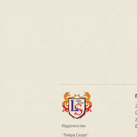
Издателство
“Либра Скорп”