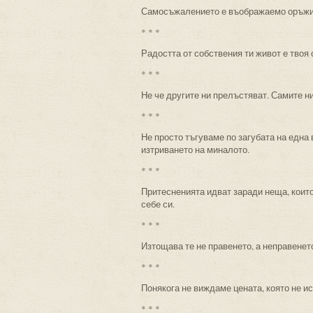
Самосъжалението е въображаемо оръжи
* * *
Радостта от собствения ти живот е твоя 
* * *
Не че другите ни прелъстяват. Самите н
* * *
Не просто тъгуваме по загубата на една 
изтриването на миналото.
* * *
Притесненията идват заради неща, които
себе си.
* * *
Изтощава те не правенето, а неправенето
* * *
Понякога не виждаме цената, която не и
* * *