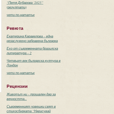
“Петя Дубарова ‘2025”
(резултати)
чети по-нататък
Ревюта
Екатерина Каравелова – една
незаслужено забравена българка
Ехо от съвременната бразилска
литература – 2
Четвърт век българска култура в
Лондон
чети по-нататък
Рецензии
Животът ни – прощален дар за
вечността...
Съвременният човешки свят в
стихосбирката “Нарисувай