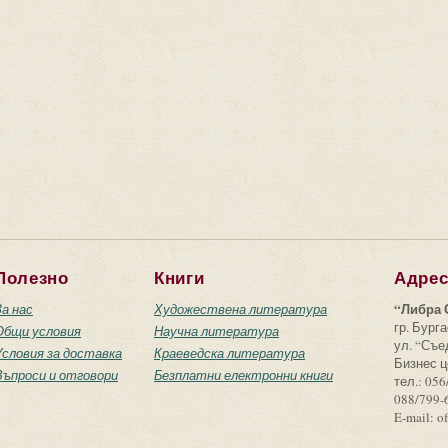
Полезно
Книги
Адре
“Либра 
За нас
Художествена литература
гр. Бурга
Общи условия
Научна литература
ул. “Съ
Условия за доставка
Краеведска литература
Бизнес ц
Въпроси и отговори
Безплатни електронни книги
тел.: 056
088/799-
E-mail: o