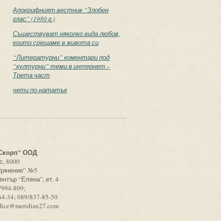
Апокрифният вестник “Злобен
глас” (1980 г.)
Съществуват няколко вида любов,
които срещаме в живота си
“Литературни” коментари под
“културни” теми в интернет –
Трета част
чети по-нататък
с
Скорп” ООД
с, 8000
единение” №5
ентър “Елена”, ет. 4
/994-809;
64-34; 089/837-85-50
ffice@meridian27.com