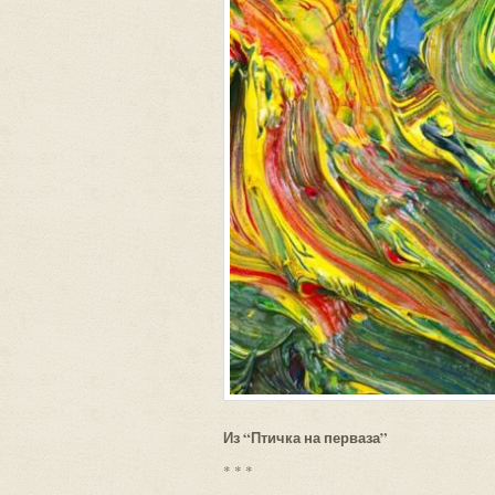
Из “Птичка на перваза”
* * *