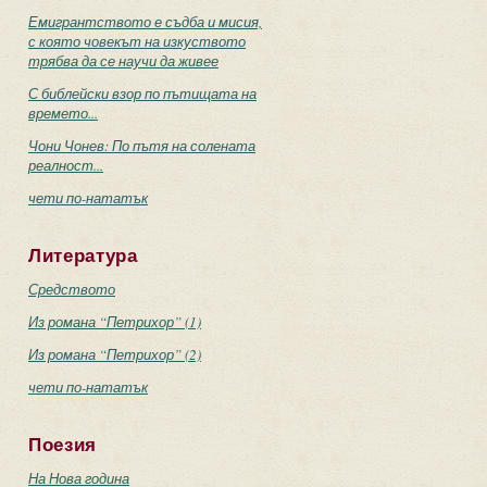
Емигрантството е съдба и мисия,
с която човекът на изкуството
трябва да се научи да живее
С библейски взор по пътищата на
времето...
Чони Чонев: По пътя на солената
реалност...
чети по-нататък
Литература
Средството
Из романа “Петрихор” (1)
Из романа “Петрихор” (2)
чети по-нататък
Поезия
На Нова година