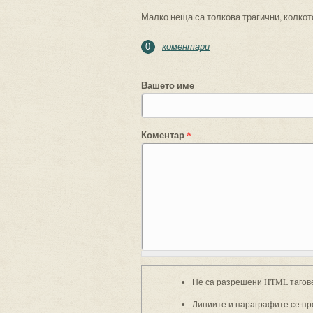
Малко неща са толкова трагични, колкот
коментари
0
Вашето име
Коментар
*
Не са разрешени HTML тагов
Линиите и параграфите се пр