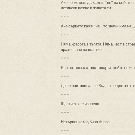
Ако не можеш да кажеш “не” на собствен
истински важно в живота ти.
* * *
Ако сърцето каже “не”, то значи има нещо
* * *
Няма красота в тъгата. Няма чест в стра
прахосване на щастие.
* * *
Все по-тежък става товарът, който не ис
* * *
Да се опитваш да не бъдеш нещастен е с
* * *
Щастието се износва.
* * *
Нетърпението убива бързо.
* * *