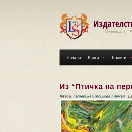
Премини към основното съдържание
Издателст
Меридиан 27 - 
Начало
Книги
Е-книги
Из “Птичка на пер
Автор:
Д
Катерина Стойкова-Клемър