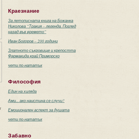
Краезнание
За летописната книга на Божанка
Николова “Тракия – легенда. Поглед
назад във времето”
Иван Богоров – 200 години
Златното съкровище и крепостта
Фармакида край Приморско
чети по-нататък
Философия
Един на хиляда
Ами... ако наистина се случи?
т
Емоционален аспект за душата
чети по-нататък
Забавно