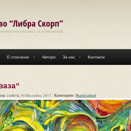
во “Либра Скорп”
Електронно списание за литература
Е-списание
Автори
За нас
Контакти
ваза”
ата:
Категория:
събота, 30 December, 2017
Философия