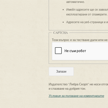
автоматично.
Имейл адресите ще се завоали
експлоатирани от спамерите.
Адресите на уеб-страници и 
CAPTCHA
Този въпрос е за тестване дали или не
Издателство "Либра Скорп" не носи отго
и спазване на добрия тон.
Условия за ползване на коментарите