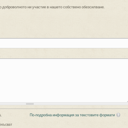
о доброволното ни участие в нашето собствено обезсилване.
По-подробна информация за текстовите формати
е.
екъсват