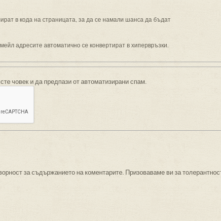
рат в кода на страницата, за да се намали шанса да бъдат
имейл адресите автоматично се конвертират в хипервръзки.
 сте човек и да предпази от автоматизирани спам.
ворност за съдържанието на коментарите. Призоваваме ви за толерантнос