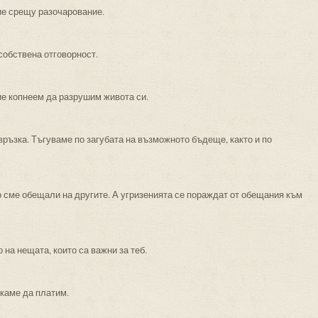
е срещу разочарование.
собствена отговорност.
ие копнеем да разрушим живота си.
връзка. Тъгуваме по загубата на възможното бъдеще, както и по
 сме обещали на другите. А угризенията се пораждат от обещания към
 на нещата, които са важни за теб.
скаме да платим.