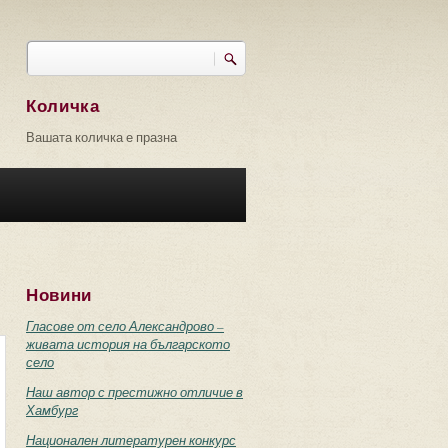
Търси
Форма за търсене
Количка
Вашата количка е празна
Новини
Гласове от село Александрово –
живата история на българското
село
Наш автор с престижно отличие в
Хамбург
Национален литературен конкурс