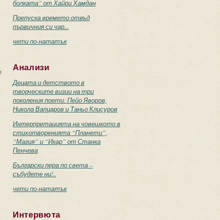
болката” от Хайри Хамдан
Препуска времето отвъд
първичния си чар...
чети по-нататък
Анализи
е
Децата и детството в
творческите визии на три
поколения поети: Пейо Яворов,
Никола Вапцаров и Таньо Клисуров
Интерпретацията на човешкото в
стихотворенията “Планети”,
“Магия” и “Икар” от Станка
Пенчева
Български пера по света –
събудете ни!..
чети по-нататък
Интервюта