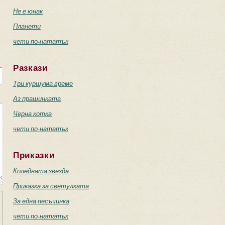
Не е юнак
Планети
чети по-нататък
Разкази
Три куршума време
Аз прашинката
Черна котка
чети по-нататък
Приказки
Коледната звезда
Приказка за светулката
За една песъчинка
чети по-нататък