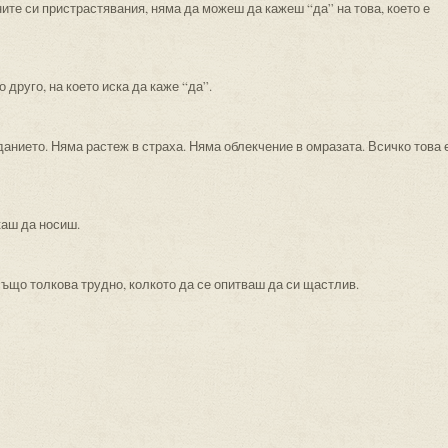
ите си пристрастявания, няма да можеш да кажеш “да” на това, което е
 друго, на което иска да каже “да”.
данието. Няма растеж в страха. Няма облекчение в омразата. Всичко това 
каш да носиш.
ъщо толкова трудно, колкото да се опитваш да си щастлив.