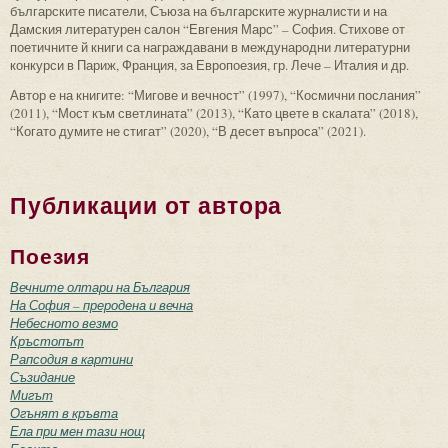
българските писатели, Съюза на българските журналисти и на
Дамския литературен салон “Евгения Марс” – София. Стихове от
поетичните й книги са награждавани в международни литературни
конкурси в Париж, Франция, за Европоезия, гр. Лече – Италия и др.
Автор е на книгите: “Мигове и вечност” (1997), “Космични послания”
(2011), “Мост към светлината” (2013), “Като цвете в скалата” (2018),
“Когато думите не стигат” (2020), “В десет въпроса” (2021).
Публикации от автора
Поезия
Вечните олтари на България
На София – преродена и вечна
Небесното везмо
Кръстопът
Рапсодия в картини
Съзидание
Мигът
Огънят в кръвта
Ела при мен тази нощ