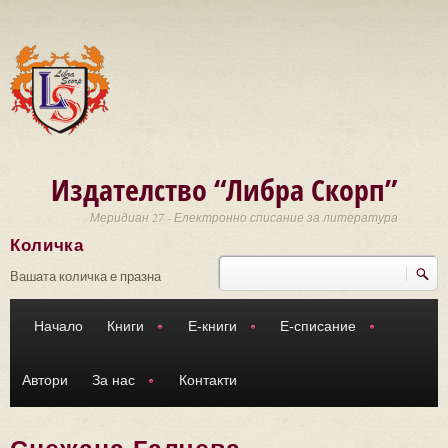
Премини към основното съдържание
Издателство “Либра Скорп”
Меридиан 27 - Електронно списание за литература
Количка
Търси
Форма за търсене
Вашата количка е празна
Начало
Книги
Е-книги
Е-списание
Автори
За нас
Контакти