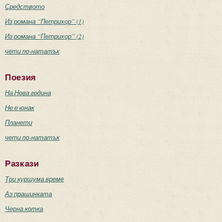
Средството
Из романа “Петрихор” (1)
Из романа “Петрихор” (2)
чети по-нататък
Поезия
На Нова година
Не е юнак
Планети
чети по-нататък
Разкази
Три куршума време
Аз прашинката
Черна котка