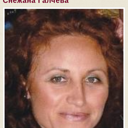
Снежана Галчева