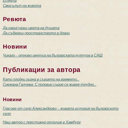
Есента
Смисълът на живота
Ревюта
Да нарисуваш цвета на душата
Да събереш пространството в длани
Новини
Чикаго – отново център на българската култура в САЩ
Публикации за автора
Като плодни зърна в сърцето на времето...
Снежана Галчева: С половин сърце се живее трудно...
Новини
Гласове от село Александрово – живата история на българското
село
Наш автор с престижно отличие в Хамбург