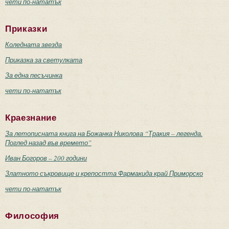
чети по-нататък
Приказки
Коледната звезда
Приказка за светулката
За една песъчинка
чети по-нататък
Краезнание
За летописната книга на Божанка Николова “Тракия – легенда.
Поглед назад във времето”
Иван Богоров – 200 години
Златното съкровище и крепостта Фармакида край Приморско
чети по-нататък
Философия