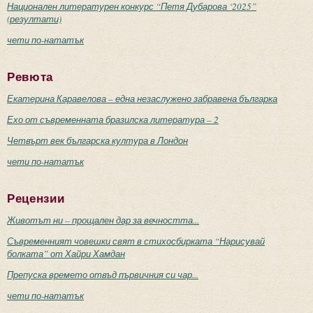
Национален литературен конкурс “Петя Дубарова ‘2025”
(резултати)
чети по-нататък
Ревюта
Екатерина Каравелова – една незаслужено забравена българка
Ехо от съвременната бразилска литература – 2
Четвърт век българска култура в Лондон
чети по-нататък
Рецензии
Животът ни – прощален дар за вечността...
Съвременният човешки свят в стихосбирката “Нарисувай
болката” от Хайри Хамдан
Препуска времето отвъд първичния си чар...
чети по-нататък