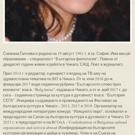
Снежана Галчева е родена на 19 август 1961 г. в гр. София. Има висше
образование – специалност “Българска филология”. Повече от
двадесет години живее и работи в Чикаго, САЩ. Поет и журналист.
През 2014 г. е редактор, сценарист и водещ на ТВ шоу на
здравословна тематика по BIT в Чикаго. От м. юни 2016 до м.
февруари 2017 води седмична рубрика “Българското слово през
вековете” във в. “BulgArena”, издаван в Чикаго, а от м. май 2017 г. до
сега – седмична страница за култура и духовност във в. “България
СЕГА”. Инициира създаването и провеждането на Фестивал на
българската култура в Чикаго – 2015, 2017 и 2019. Организатор на
международния литературен конкурс “Изящното перо”, основател и
председател на Салон за българска култура и духовност в Чикаго. От
2023 г. е председател и на BCOAA – Confederation of Bulgarian cultural
organizations and activist abroad (Конфедерация на българските
културни организации и дейци в чужбина). Член е на Съюза на