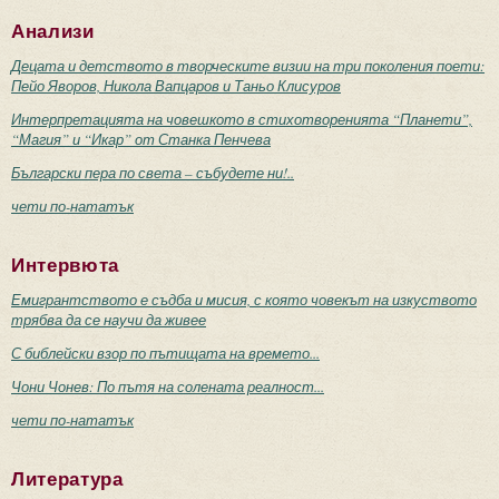
Анализи
Децата и детството в творческите визии на три поколения поети:
Пейо Яворов, Никола Вапцаров и Таньо Клисуров
Интерпретацията на човешкото в стихотворенията “Планети”,
“Магия” и “Икар” от Станка Пенчева
Български пера по света – събудете ни!..
чети по-нататък
Интервюта
Емигрантството е съдба и мисия, с която човекът на изкуството
трябва да се научи да живее
С библейски взор по пътищата на времето...
Чони Чонев: По пътя на солената реалност...
чети по-нататък
Литература