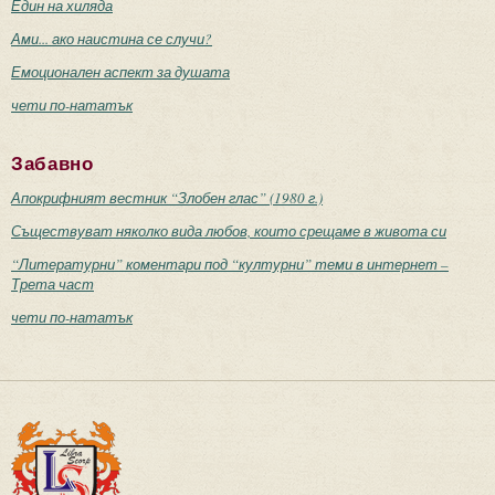
Един на хиляда
Ами... ако наистина се случи?
Емоционален аспект за душата
чети по-нататък
Забавно
Апокрифният вестник “Злобен глас” (1980 г.)
Съществуват няколко вида любов, които срещаме в живота си
“Литературни” коментари под “културни” теми в интернет –
Трета част
чети по-нататък