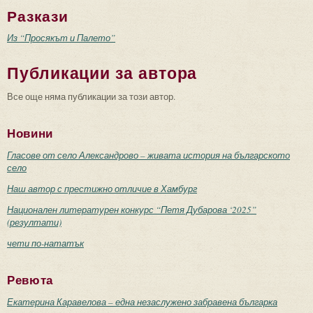
Разкази
Из “Просякът и Палето”
Публикации за автора
Все още няма публикации за този автор.
Новини
Гласове от село Александрово – живата история на българското
село
Наш автор с престижно отличие в Хамбург
Национален литературен конкурс “Петя Дубарова ‘2025”
(резултати)
чети по-нататък
Ревюта
Екатерина Каравелова – една незаслужено забравена българка