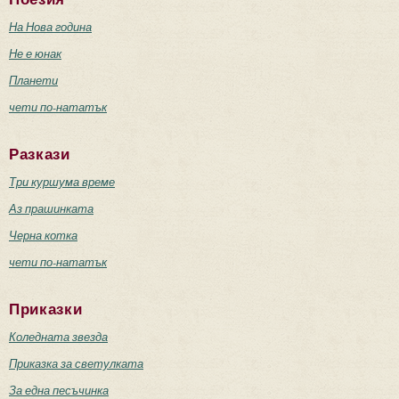
На Нова година
Не е юнак
Планети
чети по-нататък
Разкази
Три куршума време
Аз прашинката
Черна котка
чети по-нататък
Приказки
Коледната звезда
Приказка за светулката
За една песъчинка