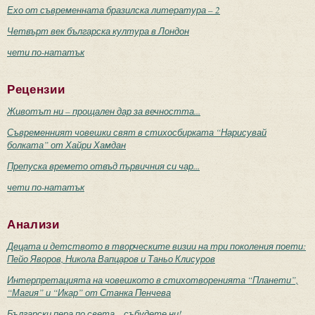
Ехо от съвременната бразилска литература – 2
Четвърт век българска култура в Лондон
чети по-нататък
Рецензии
Животът ни – прощален дар за вечността...
Съвременният човешки свят в стихосбирката “Нарисувай
болката” от Хайри Хамдан
Препуска времето отвъд първичния си чар...
чети по-нататък
Анализи
Децата и детството в творческите визии на три поколения поети:
Пейо Яворов, Никола Вапцаров и Таньо Клисуров
Интерпретацията на човешкото в стихотворенията “Планети”,
“Магия” и “Икар” от Станка Пенчева
Български пера по света – събудете ни!..