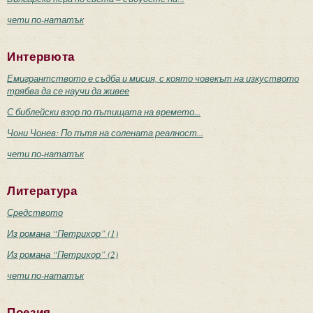
чети по-нататък
Интервюта
Емигрантството е съдба и мисия, с която човекът на изкуството
трябва да се научи да живее
С библейски взор по пътищата на времето...
Чони Чонев: По пътя на солената реалност...
чети по-нататък
Литература
Средството
Из романа “Петрихор” (1)
Из романа “Петрихор” (2)
чети по-нататък
Поезия