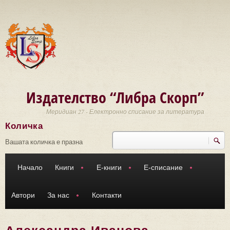
Премини към основното съдържание
Издателство “Либра Скорп”
Меридиан 27 - Електронно списание за литература
Количка
Търси
Форма за търсене
Вашата количка е празна
Начало
Книги
Е-книги
Е-списание
Автори
За нас
Контакти