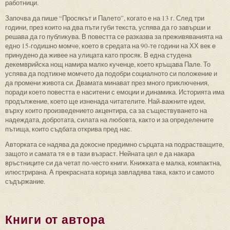
работници.
Започва да пише “Просякът и Палето”, когато е на 13 г. След три
години, през които на два пъти губи текста, успява да го завърши и
решава да го публикува. В повестта се разказва за преживяванията на
едно 15-годишно момче, което в средата на 90-те години на ХХ век е
принудено да живее на улицата като просяк. В една студена
декемврийска нощ намира малко кученце, което кръщава Пале. То
успява да подтикне момчето да подобри социалното си положение и
да промени живота си. Двамата минават през много приключения,
поради което повестта е наситени с емоции и динамика. Историята има
продължение, което ще изненада читателите. Най-важните идеи,
върху които произведението акцентира, са за съществуването на
надеждата, добротата, силата на любовта, както и за определените
пътища, които съдбата открива пред нас.
Авторката се надява да докосне предимно сърцата на подрастващите,
защото и самата тя е в тази възраст. Нейната цел е да накара
връстниците си да четат по-често книги. Книжката е малка, компактна,
илюстрирана. А прекрасната корица завладява така, както и самото
съдържание.
Книги от автора