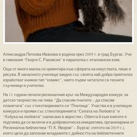
Александра Петкова Иванова е родена през 2005 г. в град Бургас. Учи
в гимназия “Георги С. Раковски” в паралелка с италиански език.
Още от много малка се ориентира към сферата на изкуствата, пише и
рисува. В началното училище заедно със своята най-добра приятелка
изработват книжки тип “комикс”, чиито първи читатели са техните
съученици и учителки.
На 11 години печели регионалния кръг на Международен конкурс за
детско творчество на тема: “Да спасим пчелите – да спасим
планетата” със стихотворението си “Пчелица”. Участва и в училищни
конкурси и прояви със стихотворенията “Силата на Любовта” и
“Азбука на любовта” (написано в акростих). Обичта й към книгите я
подтиква да се включи и в доброволческа инициатива, организирана от
Регионална библиотека “П. К. Яворов” – Бургас (лятото на 2019 г.),
която цели да запознае младежите с дейността на библиотечните