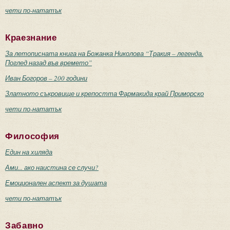
чети по-нататък
Краезнание
За летописната книга на Божанка Николова “Тракия – легенда.
Поглед назад във времето”
Иван Богоров – 200 години
Златното съкровище и крепостта Фармакида край Приморско
чети по-нататък
Философия
Един на хиляда
Ами... ако наистина се случи?
Емоционален аспект за душата
чети по-нататък
Забавно