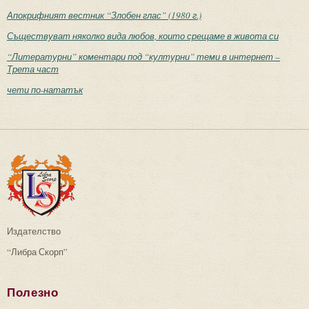
Апокрифният вестник “Злобен глас” (1980 г.)
Съществуват няколко вида любов, които срещаме в живота си
“Литературни” коментари под “културни” теми в интернет –
Трета част
чети по-нататък
Издателство
“Либра Скорп”
Полезно