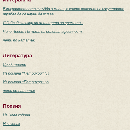
Емигрантството е съдба и мисия, с която човекът на изкуството
трябва да се научи да живее
С библейски взор по пътищата на времето...
Чони Чонев: По пътя на солената реалност...
чети по-нататък
Литература
Средството
Из романа “Петрихор” (1)
Из романа “Петрихор” (2)
чети по-нататък
Поезия
На Нова година
Не е юнак