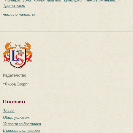
Трета част
чети по-нататък
Издателство
“Либра Скорп”
Полезно
За нас
Общи условия
Условия за доставка
Въпроси и отговори