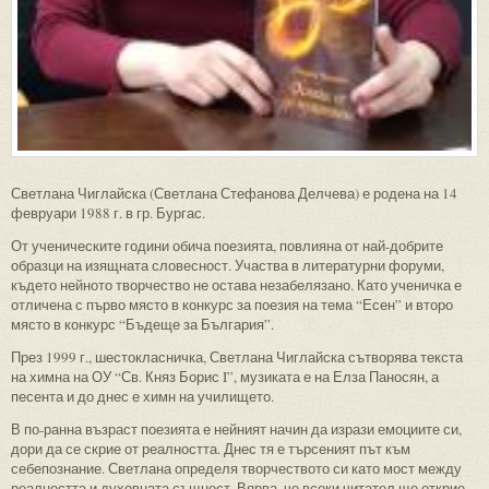
Светлана Чиглайска (Светлана Стефанова Делчева) е родена на 14
февруари 1988 г. в гр. Бургас.
От ученическите години обича поезията, повлияна от най-добрите
образци на изящната словесност. Участва в литературни форуми,
където нейното творчество не остава незабелязано. Като ученичка е
отличена с първо място в конкурс за поезия на тема “Есен” и второ
място в конкурс “Бъдеще за България”.
През 1999 г., шестокласничка, Светлана Чиглайска сътворява текста
на химна на ОУ “Св. Княз Борис I”, музиката е на Елза Паносян, а
песента и до днес е химн на училището.
В по-ранна възраст поезията е нейният начин да изрази емоциите си,
дори да се скрие от реалността. Днес тя е търсеният път към
себепознание. Светлана определя творчеството си като мост между
реалността и духовната същност. Вярва, че всеки читател ще открие