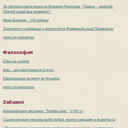
За летописната книга на Божанка Николова “Тракия – легенда.
Поглед назад във времето”
Иван Богоров – 200 години
Златното съкровище и крепостта Фармакида край Приморско
чети по-нататък
Философия
Един на хиляда
Ами... ако наистина се случи?
Емоционален аспект за душата
чети по-нататък
Забавно
Апокрифният вестник “Злобен глас” (1980 г.)
Съществуват няколко вида любов, които срещаме в живота си
“Литературни” коментари под “културни” теми в интернет –