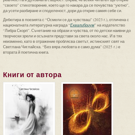
“своето” стихотворение, което ще го накара да се почувства “уютно”,
да усети разбиране и споделеност, дори да открие самия себе си.
Дебютира в поезията с “Осмели се да чувстваш” (2023 г.), отличена с
националната литературна награда “
Еквалибриум
” на издателство
“Либра Скорп”. Съчетание на образи и чувства, от по детски наивни до
творчески зрели и осъзнати представи за света около нас. И в тях
неизменно, като в отражение проблясва светът, истинският свят на
Светлана Чиглайска. “Без вяра любовта е само дума” (2025 г.) е
втората й поетична книга.
Книги от автора