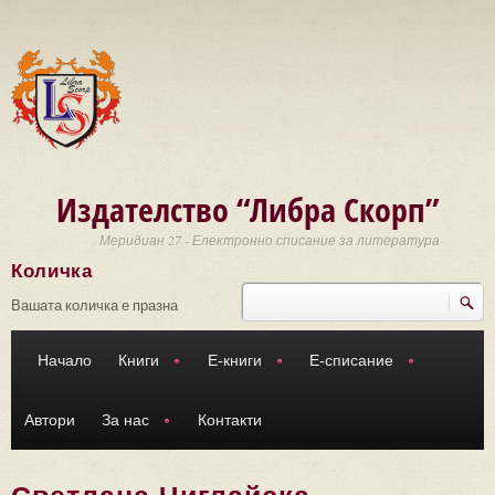
Премини към основното съдържание
Издателство “Либра Скорп”
Меридиан 27 - Електронно списание за литература
Количка
Търси
Форма за търсене
Вашата количка е празна
Начало
Книги
Е-книги
Е-списание
Автори
За нас
Контакти