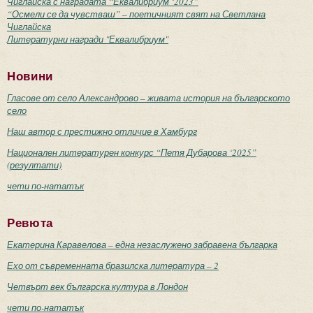
Чиглайска с наградата “Еквалибриум ‘2023”
“Осмели се да чувстваш” – поетичният свят на Светлана
Чиглайска
Литературни награди "Еквалибриум"
Новини
Гласове от село Александрово – живата история на българското
село
Наш автор с престижно отличие в Хамбург
Национален литературен конкурс “Петя Дубарова ‘2025”
(резултати)
чети по-нататък
Ревюта
Екатерина Каравелова – една незаслужено забравена българка
Ехо от съвременната бразилска литература – 2
Четвърт век българска култура в Лондон
чети по-нататък