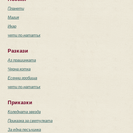
Планети
Магия
Икар
чети по-нататък
Разкази
Аз прашинката
Черна котка
Есенни гробища
чети по-нататък
Приказки
Коледната звезда
Приказка за светулката
За една песъчинка