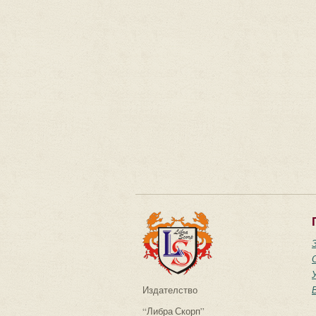
Издателство
“Либра Скорп”