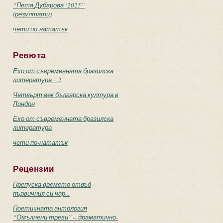
“Петя Дубарова ‘2025”
(резултати)
чети по-нататък
Ревюта
Ехо от съвременната бразилска
литература – 2
Четвърт век българска култура в
Лондон
Ехо от съвременната бразилска
литература
чети по-нататък
Рецензии
Препуска времето отвъд
първичния си чар...
Поетичната антология
“Омълнени треви” – драматично-