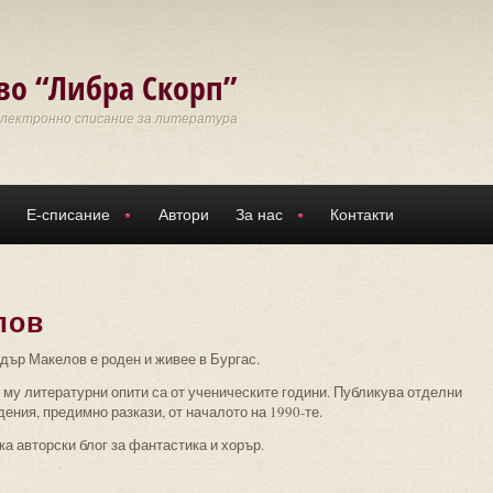
во “Либра Скорп”
Електронно списание за литература
Е-списание
Автори
За нас
Контакти
лов
дър Макелов е роден и живее в Бургас.
 му литературни опити са от ученическите години. Публикува отделни
ения, предимно разкази, от началото на 1990-те.
а авторски блог за фантастика и хорър.