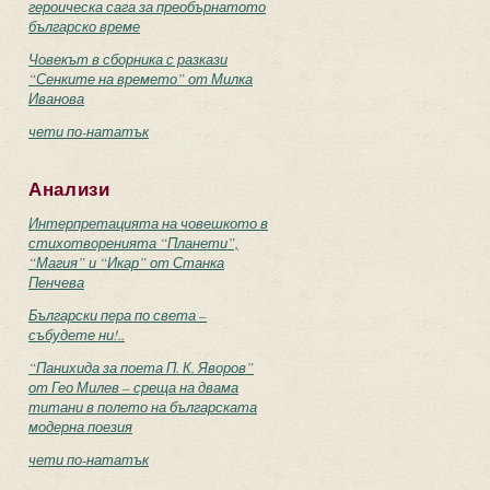
героическа сага за преобърнатото
българско време
Човекът в сборника с разкази
“Сенките на времето” от Милка
Иванова
чети по-нататък
Анализи
Интерпретацията на човешкото в
стихотворенията “Планети”,
“Магия” и “Икар” от Станка
Пенчева
Български пера по света –
събудете ни!..
“Панихида за поета П. К. Яворов”
от Гео Милев – среща на двама
титани в полето на българската
модерна поезия
чети по-нататък