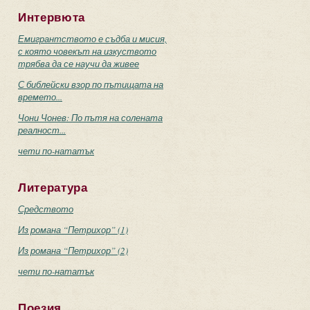
Интервюта
Емигрантството е съдба и мисия,
с която човекът на изкуството
трябва да се научи да живее
С библейски взор по пътищата на
времето...
Чони Чонев: По пътя на солената
реалност...
чети по-нататък
Литература
Средството
Из романа “Петрихор” (1)
Из романа “Петрихор” (2)
чети по-нататък
Поезия