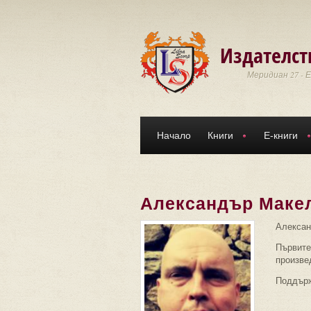
Премини към основното съдържание
Издателст
Меридиан 27 - 
Начало
Книги
Е-книги
Александър Маке
Алексан
Първите
произвед
Поддърж