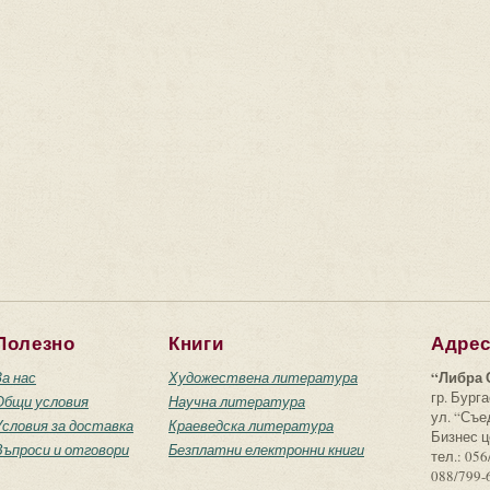
Полезно
Книги
Адре
“Либра 
За нас
Художествена литература
гр. Бурга
Общи условия
Научна литература
ул. “Съ
Условия за доставка
Краеведска литература
Бизнес ц
Въпроси и отговори
Безплатни електронни книги
тел.: 056
088/799-