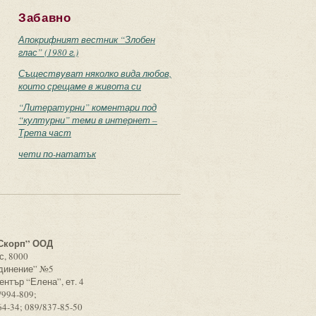
Забавно
Апокрифният вестник “Злобен
глас” (1980 г.)
Съществуват няколко вида любов,
които срещаме в живота си
“Литературни” коментари под
“културни” теми в интернет –
Трета част
чети по-нататък
с
Скорп” ООД
с, 8000
единение” №5
ентър “Елена”, ет. 4
/994-809;
64-34; 089/837-85-50