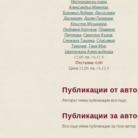
Нестинарски танц
Александър Макелов
,
Богомил Добрев
,
Десислава
Дюлгерян
,
Дилян Георгиев
,
Кръстю Мушкаров
,
Любомир Кючуков
,
Пламена
Петрова
,
Светлин Къров
,
Снежана Ташева
,
Спасимир
Тренчев
,
Таня Мир
,
Цветелина Александрова
12,00 лв. / 6,12 €
Отстъпка:
0,00
Цена
12,00 лв. / 6,12 €
Публикации от авто
Авторът няма публикации все още.
Публикации за авто
Все още няма публикации за този автор.