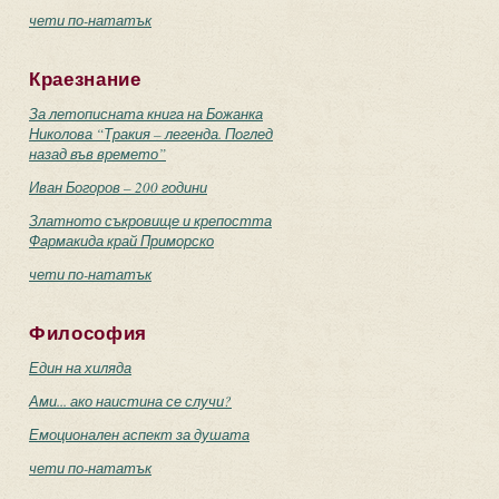
чети по-нататък
Краезнание
За летописната книга на Божанка
Николова “Тракия – легенда. Поглед
назад във времето”
Иван Богоров – 200 години
Златното съкровище и крепостта
Фармакида край Приморско
чети по-нататък
Философия
Един на хиляда
Ами... ако наистина се случи?
Емоционален аспект за душата
чети по-нататък