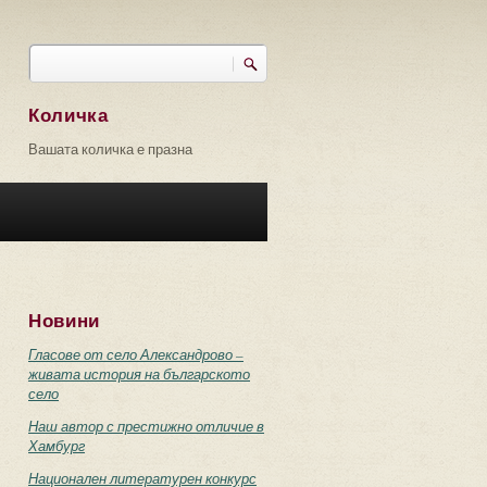
Търси
Форма за търсене
Количка
Вашата количка е празна
Новини
Гласове от село Александрово –
живата история на българското
село
Наш автор с престижно отличие в
Хамбург
Национален литературен конкурс