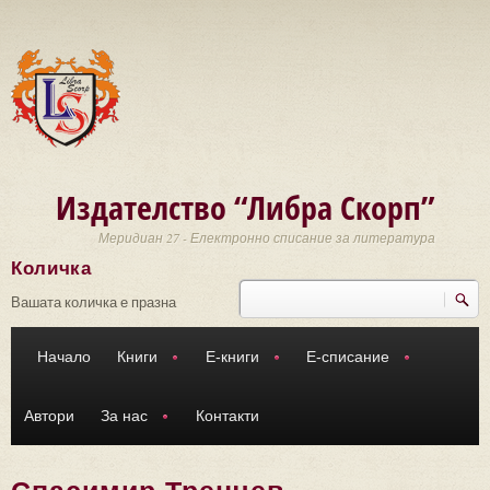
Премини към основното съдържание
Издателство “Либра Скорп”
Меридиан 27 - Електронно списание за литература
Количка
Търси
Форма за търсене
Вашата количка е празна
Начало
Книги
Е-книги
Е-списание
Автори
За нас
Контакти