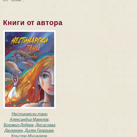
Книги от автора
Нестинарски танц
Александър Макелов
,
Богомил Добрев
,
Десислава
Дюлгерян
,
Дилян Георгиев
,
Кръстю Мушкаров
,