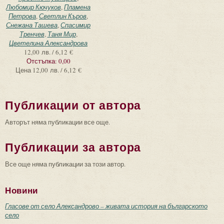
Любомир Кючуков
,
Пламена
Петрова
,
Светлин Къров
,
Снежана Ташева
,
Спасимир
Тренчев
,
Таня Мир
,
Цветелина Александрова
12,00 лв. / 6,12 €
Отстъпка:
0,00
Цена
12,00 лв. / 6,12 €
Публикации от автора
Авторът няма публикации все още.
Публикации за автора
Все още няма публикации за този автор.
Новини
Гласове от село Александрово – живата история на българското
село