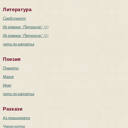
Литература
Средството
Из романа “Петрихор” (1)
Из романа “Петрихор” (2)
чети по-нататък
Поезия
Планети
Магия
Икар
чети по-нататък
Разкази
Аз прашинката
Черна котка