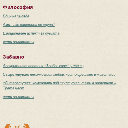
Философия
Един на хиляда
Ами... ако наистина се случи?
Емоционален аспект за душата
чети по-нататък
Забавно
Апокрифният вестник “Злобен глас” (1980 г.)
Съществуват няколко вида любов, които срещаме в живота си
“Литературни” коментари под “културни” теми в интернет –
Трета част
чети по-нататък