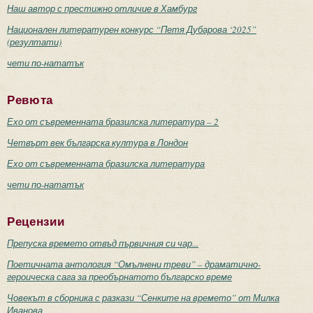
Наш автор с престижно отличие в Хамбург
Национален литературен конкурс “Петя Дубарова ‘2025”
(резултати)
чети по-нататък
Ревюта
Ехо от съвременната бразилска литература – 2
Четвърт век българска култура в Лондон
Ехо от съвременната бразилска литература
чети по-нататък
Рецензии
Препуска времето отвъд първичния си чар...
Поетичната антология “Омълнени треви” – драматично-
героическа сага за преобърнатото българско време
Човекът в сборника с разкази “Сенките на времето” от Милка
Иванова