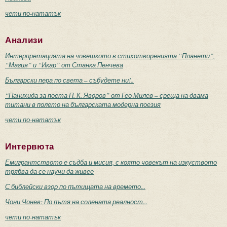
чети по-нататък
Анализи
Интерпретацията на човешкото в стихотворенията “Планети”,
“Магия” и “Икар” от Станка Пенчева
Български пера по света – събудете ни!..
“Панихида за поета П. К. Яворов” от Гео Милев – среща на двама
титани в полето на българската модерна поезия
чети по-нататък
Интервюта
Емигрантството е съдба и мисия, с която човекът на изкуството
трябва да се научи да живее
С библейски взор по пътищата на времето...
Чони Чонев: По пътя на солената реалност...
чети по-нататък