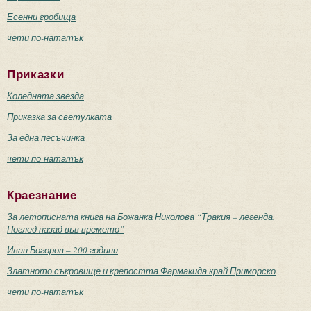
Есенни гробища
чети по-нататък
Приказки
Коледната звезда
Приказка за светулката
За една песъчинка
чети по-нататък
Краезнание
За летописната книга на Божанка Николова “Тракия – легенда.
Поглед назад във времето”
Иван Богоров – 200 години
Златното съкровище и крепостта Фармакида край Приморско
чети по-нататък