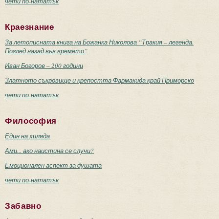
чети по-нататък
Краезнание
За летописната книга на Божанка Николова “Тракия – легенда.
Поглед назад във времето”
Иван Богоров – 200 години
Златното съкровище и крепостта Фармакида край Приморско
чети по-нататък
Философия
Един на хиляда
Ами... ако наистина се случи?
Емоционален аспект за душата
чети по-нататък
Забавно