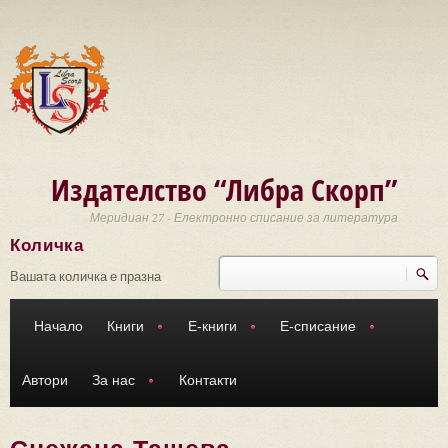
Премини към основното съдържание
Издателство “Либра Скорп”
Меридиан 27 - Електронно списание за литература
Количка
Търси
Форма за търсене
Вашата количка е празна
Начало
Книги
Е-книги
Е-списание
Автори
За нас
Контакти