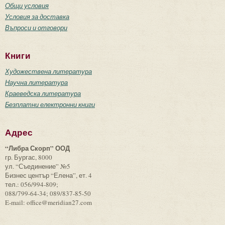
Общи условия
Условия за доставка
Въпроси и отговори
Книги
Художествена литература
Научна литература
Краеведска литература
Безплатни електронни книги
Адрес
“Либра Скорп” ООД
гр. Бургас, 8000
ул. “Съединение” №5
Бизнес център “Елена”, ет. 4
тел.: 056/994-809;
088/799-64-34; 089/837-85-50
E-mail: office@meridian27.com