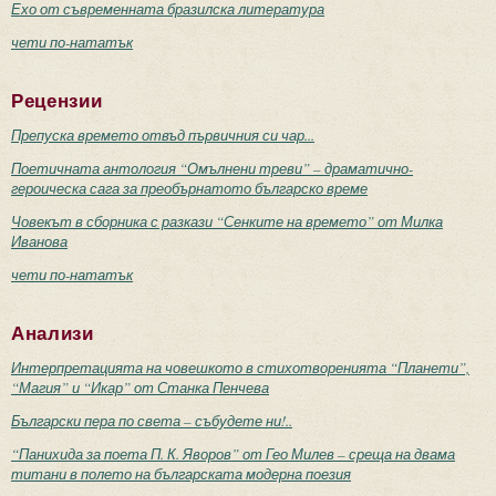
Ехо от съвременната бразилска литература
чети по-нататък
Рецензии
Препуска времето отвъд първичния си чар...
Поетичната антология “Омълнени треви” – драматично-
героическа сага за преобърнатото българско време
Човекът в сборника с разкази “Сенките на времето” от Милка
Иванова
чети по-нататък
Анализи
Интерпретацията на човешкото в стихотворенията “Планети”,
“Магия” и “Икар” от Станка Пенчева
Български пера по света – събудете ни!..
“Панихида за поета П. К. Яворов” от Гео Милев – среща на двама
титани в полето на българската модерна поезия