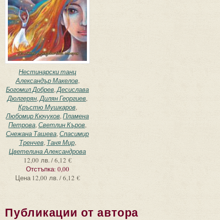
Нестинарски танц
Александър Макелов
,
Богомил Добрев
,
Десислава
Дюлгерян
,
Дилян Георгиев
,
Кръстю Мушкаров
,
Любомир Кючуков
,
Пламена
Петрова
,
Светлин Къров
,
Снежана Ташева
,
Спасимир
Тренчев
,
Таня Мир
,
Цветелина Александрова
12,00 лв. / 6,12 €
Отстъпка:
0,00
Цена
12,00 лв. / 6,12 €
Публикации от автора