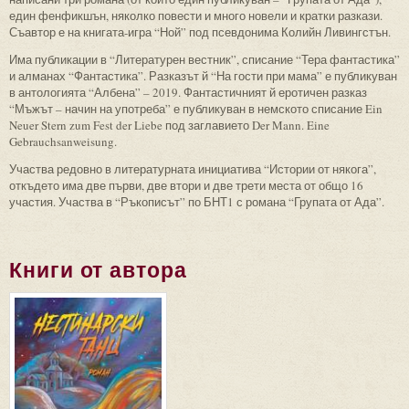
един фенфикшън, няколко повести и много новели и кратки разкази.
Съавтор е на книгата-игра “Ной” под псевдонима Колийн Ливингстън.
Има публикации в “Литературен вестник”, списание “Тера фантастика”
и алманах “Фантастика”. Разказът й “На гости при мама” е публикуван
в антологията “Албена” – 2019. Фантастичният й еротичен разказ
“Мъжът – начин на употреба” е публикуван в немското списание Ein
Neuer Stern zum Fest der Liebe под заглавието Der Mann. Eine
Gebrauchsanweisung.
Участва редовно в литературната инициатива “Истории от някога”,
откъдето има две първи, две втори и две трети места от общо 16
участия. Участва в “Ръкописът” по БНТ1 с романа “Групата от Ада”.
Книги от автора