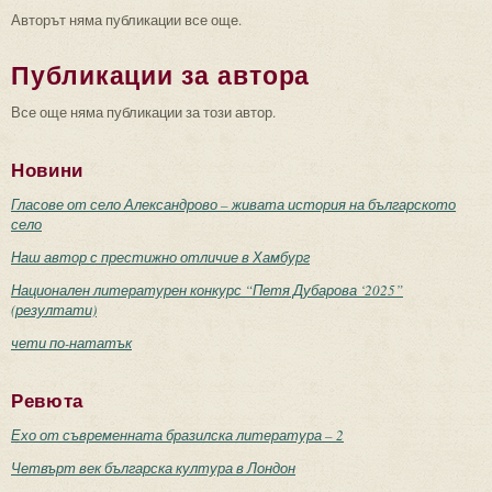
Авторът няма публикации все още.
Публикации за автора
Все още няма публикации за този автор.
Новини
Гласове от село Александрово – живата история на българското
село
Наш автор с престижно отличие в Хамбург
Национален литературен конкурс “Петя Дубарова ‘2025”
(резултати)
чети по-нататък
Ревюта
Ехо от съвременната бразилска литература – 2
Четвърт век българска култура в Лондон