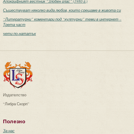
Апокрифният вестник “Злобен глас” (1980 г.)
Съществуват няколко вида любов, които срещаме в живота си
“Литературни” коментари под “културни” теми в интернет –
Трета част
чети по-нататък
Издателство
“Либра Скорп”
Полезно
За нас