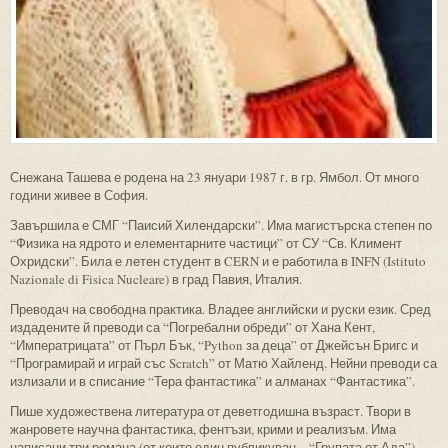
Снежана Ташева е родена на 23 януари 1987 г. в гр. Ямбол. От много
години живее в София.
Завършила е СМГ “Паисий Хилендарски”. Има магистърска степен по
“Физика на ядрото и елементарните частици” от СУ “Св. Климент
Охридски”. Била е летен студент в CERN и е работила в INFN (Istituto
Nazionale di Fisica Nucleare) в град Павия, Италия.
Преводач на свободна практика. Владее английски и руски език. Сред
издадените й преводи са “Погребални обреди” от Хана Кент,
“Императрицата” от Пърл Бък, “Python за деца” от Джейсън Бригс и
“Програмирай и играй със Scratch” от Матю Хайленд. Нейни преводи са
излизали и в списание “Тера фантастика” и алманах “Фантастика”.
Пише художествена литература от деветгодишна възраст. Твори в
жанровете научна фантастика, фентъзи, крими и реализъм. Има
написани три романа (от които един публикуван – “Групата от Ада”),