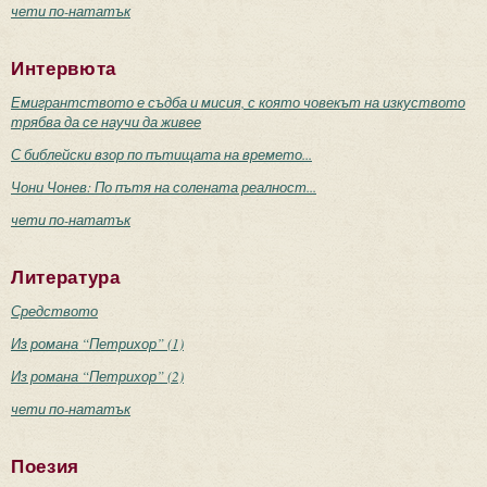
чети по-нататък
Интервюта
Емигрантството е съдба и мисия, с която човекът на изкуството
трябва да се научи да живее
С библейски взор по пътищата на времето...
Чони Чонев: По пътя на солената реалност...
чети по-нататък
Литература
Средството
Из романа “Петрихор” (1)
Из романа “Петрихор” (2)
чети по-нататък
Поезия