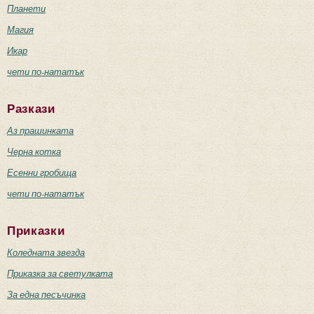
Планети
Магия
Икар
чети по-нататък
Разкази
Аз прашинката
Черна котка
Есенни гробища
чети по-нататък
Приказки
Коледната звезда
Приказка за светулката
За една песъчинка