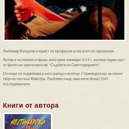
Любомир Кючуков е юрист по професия и писател по призвание.
Автор е на поезия и проза, като през ноември 2018 г. излиза първа част
от фентъзи трилогията му “Съдбата на Светлородните”.
Отскоро се подвизава и като рапър и влогър. Страницата му за лично
творчество във Фейсбук, Любомислици, има вече близо 3000
последователи.
Книги от автора