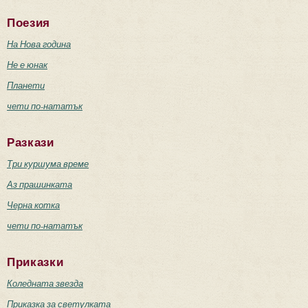
Поезия
На Нова година
Не е юнак
Планети
чети по-нататък
Разкази
Три куршума време
Аз прашинката
Черна котка
чети по-нататък
Приказки
Коледната звезда
Приказка за светулката