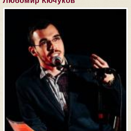
Любомир Кючуков