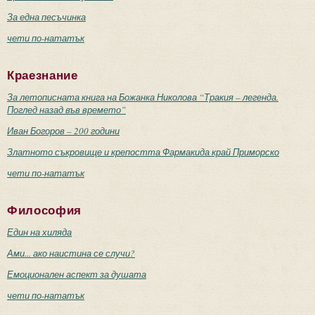
За една песъчинка
чети по-нататък
Краезнание
За летописната книга на Божанка Николова “Тракия – легенда.
Поглед назад във времето”
Иван Богоров – 200 години
Златното съкровище и крепостта Фармакида край Приморско
чети по-нататък
Философия
Един на хиляда
Ами... ако наистина се случи?
Емоционален аспект за душата
чети по-нататък