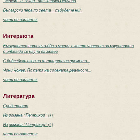
“Магия” и “Икар” от Станка Пенчева
Български пера по света – събудете ни!..
чети по-нататък
Интервюта
Емигрантството е съдба и мисия, с която човекът на изкуството
трябва да се научи да живее
С библейски взор по пътищата на времето...
Чони Чонев: По пътя на солената реалност...
чети по-нататък
Литература
Средството
Из романа “Петрихор” (1)
Из романа “Петрихор” (2)
чети по-нататък