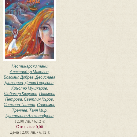
Нестинарски танц
Александър Макелов
,
Богомил Добрев
,
Десислава
Дюлгерян
,
Дилян Георгиев
,
Кръстю Мушкаров
,
Любомир Кючуков
,
Пламена
Петрова
,
Светлин Къров
,
Снежана Ташева
,
Спасимир
Тренчев
,
Таня Мир
,
Цветелина Александрова
12,00 лв. / 6,12 €
Отстъпка:
0,00
Цена
12,00 лв. / 6,12 €