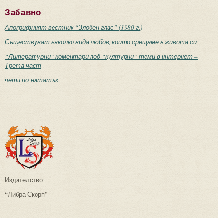
Забавно
Апокрифният вестник “Злобен глас” (1980 г.)
Съществуват няколко вида любов, които срещаме в живота си
“Литературни” коментари под “културни” теми в интернет –
Трета част
чети по-нататък
Издателство
“Либра Скорп”