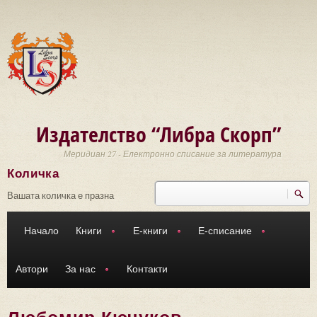
Премини към основното съдържание
Издателство “Либра Скорп”
Меридиан 27 - Електронно списание за литература
Количка
Търси
Форма за търсене
Вашата количка е празна
Начало
Книги
Е-книги
Е-списание
Автори
За нас
Контакти