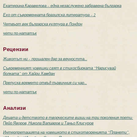
Екатерина Каравелова – една незаслужено забравена българка
Ехо от съвременната бразилска литература – 2
Четвърт век българска култура в Лондон
чети по-нататък
Рецензии
Животът ни – прощален дар за вечността...
Съвременният човешки свят в стихосбирката “Нарисувай
болката” от Хайри Хамдан
Препуска времето отвъд първичния си чар...
чети по-нататък
Анализи
Децата и детството в творческите визии на три поколения поети:
Пейо Яворов, Никола Вапцаров и Таньо Клисуров
Интерпретацията на човешкото в стихотворенията “Планети”,