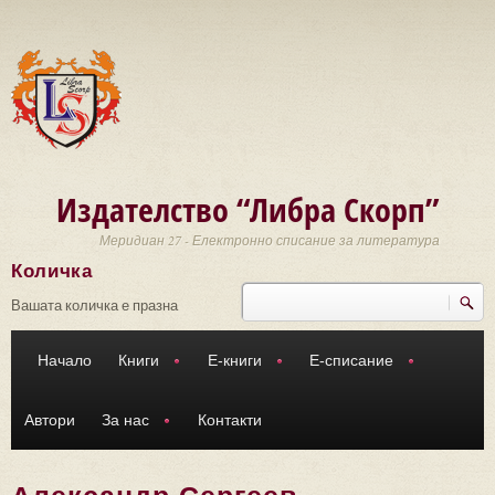
Премини към основното съдържание
Издателство “Либра Скорп”
Меридиан 27 - Електронно списание за литература
Количка
Търси
Форма за търсене
Вашата количка е празна
Начало
Книги
Е-книги
Е-списание
Автори
За нас
Контакти