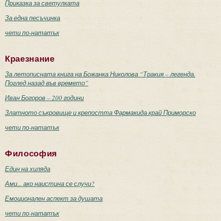
Приказка за светулката
За една песъчинка
чети по-нататък
Краезнание
За летописната книга на Божанка Николова “Тракия – легенда.
Поглед назад във времето”
Иван Богоров – 200 години
Златното съкровище и крепостта Фармакида край Приморско
чети по-нататък
Философия
Един на хиляда
Ами... ако наистина се случи?
Емоционален аспект за душата
чети по-нататък