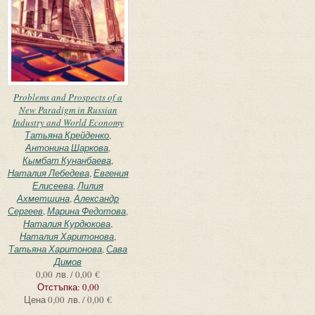
Problems and Prospects of a
New Paradigm in Russian
Industry and World Economy
Татьяна Крейденко
,
Антонина Шаркова
,
Кымбат Кунанбаева
,
Наталия Лебедева
,
Евгения
Елисеева
,
Лилия
Ахметшина
,
Александр
Сергеев
,
Марина Федотова
,
Наталия Курдюкова
,
Наталия Харитонова
,
Татьяна Харитонова
,
Сава
Димов
0,00 лв. / 0,00 €
Отстъпка:
0,00
Цена
0,00 лв. / 0,00 €