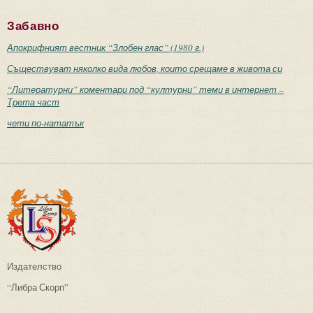
Забавно
Апокрифният вестник “Злобен глас” (1980 г.)
Съществуват няколко вида любов, които срещаме в живота си
“Литературни” коментари под “културни” теми в интернет –
Трета част
чети по-нататък
Издателство
“Либра Скорп”