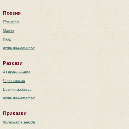
Поезия
Планети
Магия
Икар
чети по-нататък
Разкази
Аз прашинката
Черна котка
Есенни гробища
чети по-нататък
Приказки
Коледната звезда