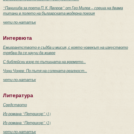
“Панихида за поета П. К. Яворов” от Гео Милев – среща на двама
титани в полето на българската модерна поезия
чети по-нататък
Интервюта
Емигрантството е съдба и мисия, с която човекът на изкуството
трябва да се научи да живее
С библейски взор по пътищата на времето...
Чони Чонев: По пътя на солената реалност...
чети по-нататък
Литература
Средството
Из романа “Петрихор” (1)
Из романа “Петрихор” (2)
чети по-нататък