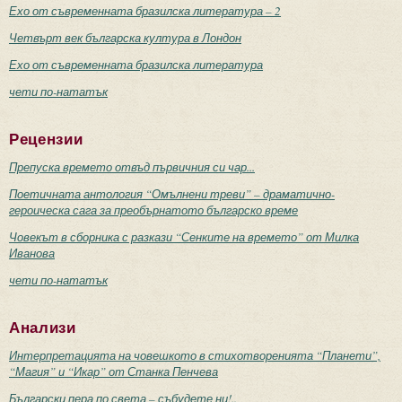
Ехо от съвременната бразилска литература – 2
Четвърт век българска култура в Лондон
Ехо от съвременната бразилска литература
чети по-нататък
Рецензии
Препуска времето отвъд първичния си чар...
Поетичната антология “Омълнени треви” – драматично-
героическа сага за преобърнатото българско време
Човекът в сборника с разкази “Сенките на времето” от Милка
Иванова
чети по-нататък
Анализи
Интерпретацията на човешкото в стихотворенията “Планети”,
“Магия” и “Икар” от Станка Пенчева
Български пера по света – събудете ни!..