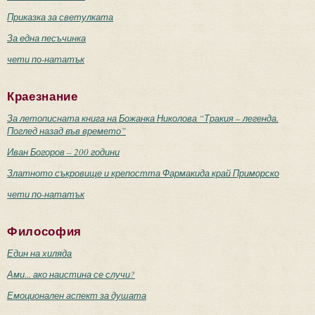
Приказка за светулката
За една песъчинка
чети по-нататък
Краезнание
За летописната книга на Божанка Николова “Тракия – легенда.
Поглед назад във времето”
Иван Богоров – 200 години
Златното съкровище и крепостта Фармакида край Приморско
чети по-нататък
Философия
Един на хиляда
Ами... ако наистина се случи?
Емоционален аспект за душата