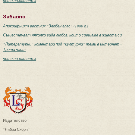
чети по-нататък
Забавно
Апокрифният вестник “Злобен глас” (1980 г.)
Съществуват няколко вида любов, които срещаме в живота си
“Литературни” коментари под “културни” теми в интернет –
Трета част
чети по-нататък
Издателство
“Либра Скорп”