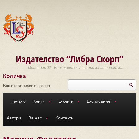
Премини към основното съдържание
Издателство “Либра Скорп”
Меридиан 27 - Електронно списание за литература
Количка
Търси
Форма за търсене
Вашата количка е празна
Начало
Книги
Е-книги
Е-списание
Автори
За нас
Контакти