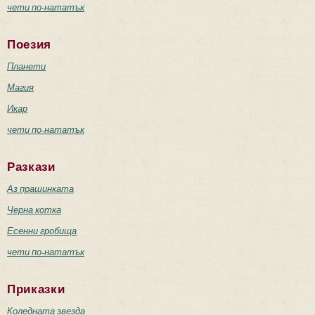
чети по-нататък
Поезия
Планети
Магия
Икар
чети по-нататък
Разкази
Аз прашинката
Черна котка
Есенни гробища
чети по-нататък
Приказки
Коледната звезда