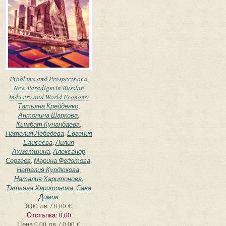
Problems and Prospects of a
New Paradigm in Russian
Industry and World Economy
Татьяна Крейденко
,
Антонина Шаркова
,
Кымбат Кунанбаева
,
Наталия Лебедева
,
Евгения
Елисеева
,
Лилия
Ахметшина
,
Александр
Сергеев
,
Марина Федотова
,
Наталия Курдюкова
,
Наталия Харитонова
,
Татьяна Харитонова
,
Сава
Димов
0,00 лв. / 0,00 €
Отстъпка:
0,00
Цена
0,00 лв. / 0,00 €