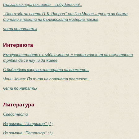
Български пера по света – събудете ни!..
“Панихида за поета П. К. Яворов” от Гео Милев – среща на двама
титани в полето на българската модерна поезия
чети по-нататък
Интервюта
Емигрантството е съдба и мисия, с която човекът на изкуството
трябва да се научи да живее
С библейски взор по пътищата на времето...
Чони Чонев: По пътя на солената реалност...
чети по-нататък
Литература
Средството
Из романа “Петрихор” (1)
Из романа “Петрихор” (2)