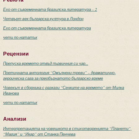
Ехо от съвременната бразилска литература – 2
Четвърт век българска култура в Лондон
Ехо от съвременната бразилска литература
чети по-нататък
Рецензии
Препуска времето отвъд първичния си чар...
Поетичната антология “Омълнени треви” – драматично-
героическа сага за преобърнатото българско време
Човекът в сборника с разкази “Сенките на времето” от Милка
Иванова
чети по-нататък
Анализи
Интерпретацията на човешкото в стихотворенията “Планети”,
“Магия” и “Икар” от Станка Пенчева