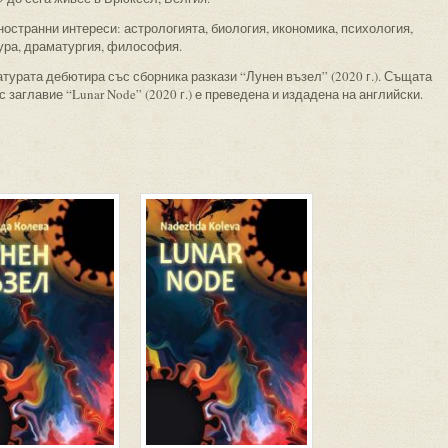
остранни интереси: астрологията, биология, икономика, психология,
ура, драматургия, философия.
турата дебютира със сборника разкази “Лунен възел” (2020 г.). Същата
с заглавие “Lunar Node” (2020 г.) е преведена и издадена на английски.