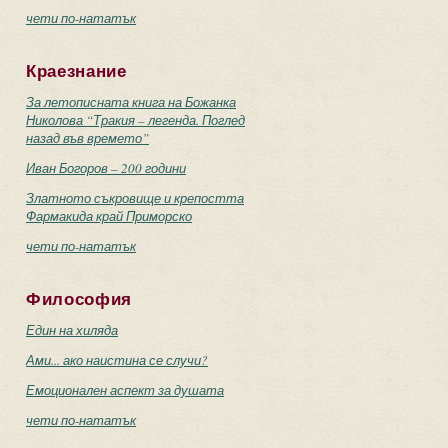
чети по-нататък
Краезнание
За летописната книга на Божанка
Николова “Тракия – легенда. Поглед
назад във времето”
Иван Богоров – 200 години
Златното съкровище и крепостта
Фармакида край Приморско
чети по-нататък
Философия
Един на хиляда
Ами... ако наистина се случи?
Емоционален аспект за душата
чети по-нататък