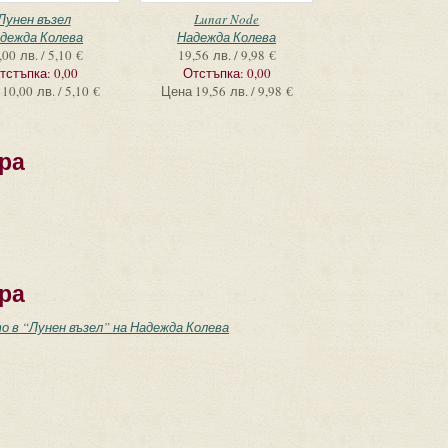
Лунен възел
Lunar Node
дежда Колева
Надежда Колева
,00 лв. / 5,10 €
19,56 лв. / 9,98 €
тстъпка:
0,00
Отстъпка:
0,00
10,00 лв. / 5,10 €
Цена
19,56 лв. / 9,98 €
ра
ра
 в “Лунен възел” на Надежда Колева