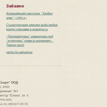
Забавно
Апокрифният вестник “Злобен
глас” (1980 г.)
Съществуват няколко вида любов,
които срещаме в живота си
“Литературни” коментари под
“културни” теми в интернет –
Трета част
чети по-нататък
с
Скорп” ООД
с, 8000
единение” №5
ентър “Елена”, ет. 4
/994-809;
64-34; 089/837-85-50