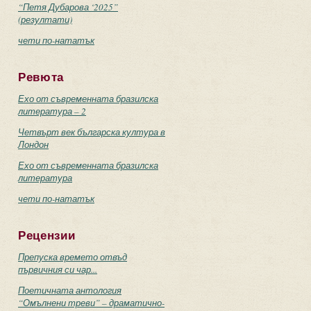
“Петя Дубарова ‘2025”
(резултати)
чети по-нататък
Ревюта
Ехо от съвременната бразилска
литература – 2
Четвърт век българска култура в
Лондон
Ехо от съвременната бразилска
литература
чети по-нататък
Рецензии
Препуска времето отвъд
първичния си чар...
Поетичната антология
“Омълнени треви” – драматично-