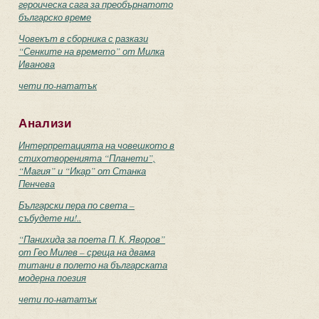
героическа сага за преобърнатото
българско време
Човекът в сборника с разкази
“Сенките на времето” от Милка
Иванова
чети по-нататък
Анализи
Интерпретацията на човешкото в
стихотворенията “Планети”,
“Магия” и “Икар” от Станка
Пенчева
Български пера по света –
събудете ни!..
“Панихида за поета П. К. Яворов”
от Гео Милев – среща на двама
титани в полето на българската
модерна поезия
чети по-нататък