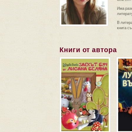
Има разн
литерат
В литера
книга съ
Книги от автора