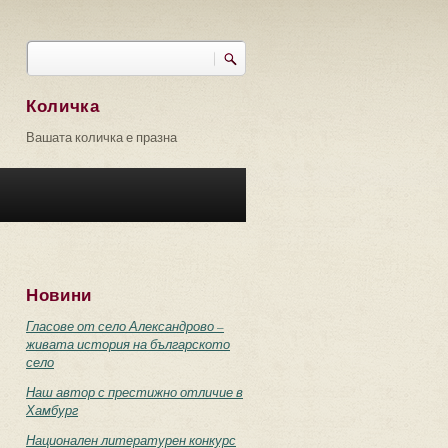
Търси
Форма за търсене
Количка
Вашата количка е празна
Новини
Гласове от село Александрово –
живата история на българското
село
Наш автор с престижно отличие в
Хамбург
Национален литературен конкурс