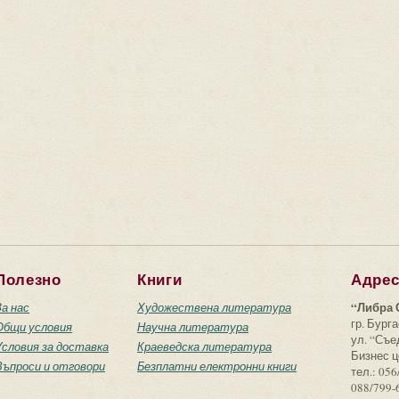
Полезно
Книги
Адре
“Либра 
За нас
Художествена литература
гр. Бурга
Общи условия
Научна литература
ул. “Съ
Условия за доставка
Краеведска литература
Бизнес ц
Въпроси и отговори
Безплатни електронни книги
тел.: 056
088/799-