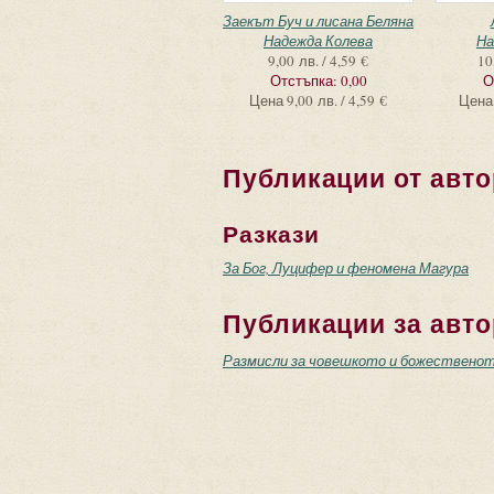
Заекът Буч и лисана Беляна
Надежда Колева
На
9,00 лв. / 4,59 €
10
Отстъпка:
0,00
О
Цена
9,00 лв. / 4,59 €
Цена
Публикации от авто
Разкази
За Бог, Луцифер и феномена Магура
Публикации за авто
Размисли за човешкото и божественото