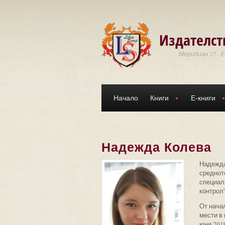
Премини към основното съдържание
Издателст
Меридиан 27 - 
Начало
Книги
Е-книги
Надежда Колева
Надежда
средното
специал
контрол”
От начал
мести в 
юни 2019