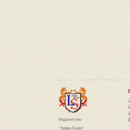
Издателство
“Либра Скорп”