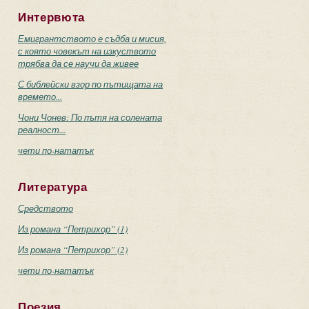
Интервюта
Емигрантството е съдба и мисия,
с която човекът на изкуството
трябва да се научи да живее
С библейски взор по пътищата на
времето...
Чони Чонев: По пътя на солената
реалност...
чети по-нататък
Литература
Средството
Из романа “Петрихор” (1)
Из романа “Петрихор” (2)
чети по-нататък
Поезия