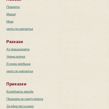
Планети
Магия
Икар
чети по-нататък
Разкази
Аз прашинката
Черна котка
Есенни гробища
чети по-нататък
Приказки
Коледната звезда
Приказка за светулката
За една песъчинка