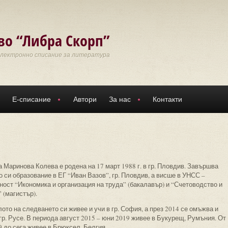
во “Либра Скорп”
Електронно списание за литература
Е-списание
Автори
За нас
Контакти
 Маринова Колева е родена на 17 март 1988 г. в гр. Пловдив. Завършва
 си образование в ЕГ “Иван Вазов”, гр. Пловдив, а висше в УНСС –
ност “Икономика и организация на труда” (бакалавър) и “Счетоводство и
 (магистър).
ото на следването си живее и учи в гр. София, а през 2014 се омъжва и
гр. Русе. В периода август 2015 – юни 2019 живее в Букурещ, Румъния. От
 до сега живее в Брюксел, Белгия.