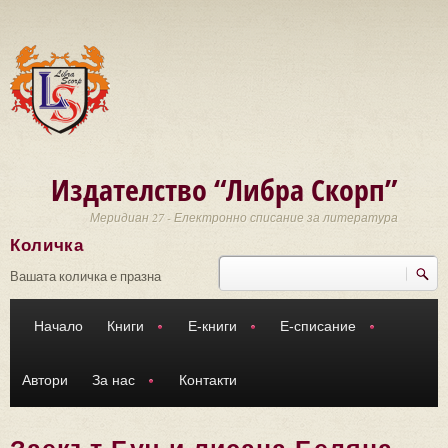
Премини към основното съдържание
Издателство “Либра Скорп”
Меридиан 27 - Електронно списание за литература
Количка
Търси
Форма за търсене
Вашата количка е празна
Начало
Книги
Е-книги
Е-списание
Автори
За нас
Контакти