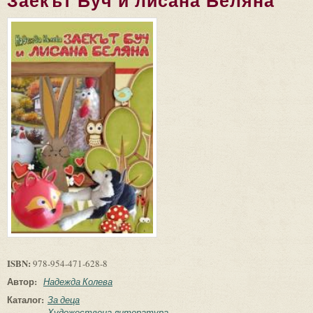
Заекът Буч и лисана Беляна
ISBN:
978-954-471-628-8
Автор:
Надежда Колева
Каталог:
За деца
Художествена литература