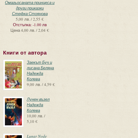
Омагьосаната принцеса и
други приказки
Стефка Стоянова
5,00 лв. / 2,55 €
Отстъпка:
-1.00 лв
Цена
4,00 лв. / 2,04 €
Книги от автора
Заекът Буч и
лисана Беляна
Надежда
Колева
9,00 лв. / 4,59 €
Лунен възел
Надежда
Колева
10,00 лв. /
5,10 €
Lunar Node