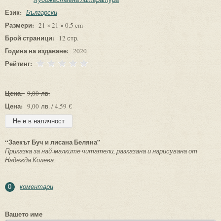
Език:
Български
Размери:
21 × 21 × 0.5 cm
Брой страници:
12 стр.
Година на издаване:
2020
Рейтинг:
Цена:
9,00 лв.
Цена:
9,00 лв. / 4,59 €
“Заекът Буч и лисана Беляна”
Приказка за най-малките читатели, разказана и нарисувана от
Надежда Колева
коментари
0
Вашето име