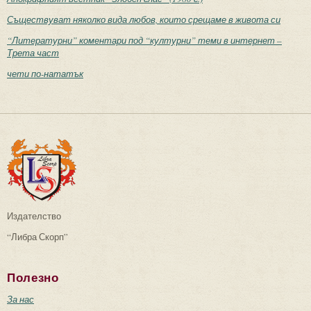
Съществуват няколко вида любов, които срещаме в живота си
“Литературни” коментари под “културни” теми в интернет –
Трета част
чети по-нататък
Издателство
“Либра Скорп”
Полезно
За нас