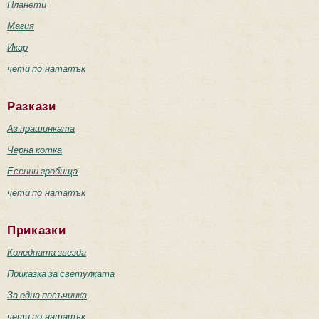
Планети
Магия
Икар
чети по-нататък
Разкази
Аз прашинката
Черна котка
Есенни гробища
чети по-нататък
Приказки
Коледната звезда
Приказка за светулката
За една песъчинка
чети по-нататък