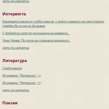
чети по-нататък
Интервюта
Емигрантството е съдба и мисия, с която човекът на изкуството
трябва да се научи да живее
С библейски взор по пътищата на времето...
Чони Чонев: По пътя на солената реалност...
чети по-нататък
Литература
Средството
Из романа “Петрихор” (1)
Из романа “Петрихор” (2)
чети по-нататък
Поезия