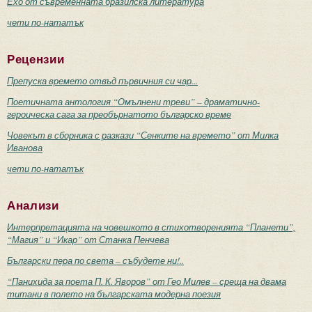
Ехо от съвременната бразилска литература
чети по-нататък
Рецензии
Препуска времето отвъд първичния си чар...
Поетичната антология “Омълнени треви” – драматично-
героическа сага за преобърнатото българско време
Човекът в сборника с разкази “Сенките на времето” от Милка
Иванова
чети по-нататък
Анализи
Интерпретацията на човешкото в стихотворенията “Планети”,
“Магия” и “Икар” от Станка Пенчева
Български пера по света – събудете ни!..
“Панихида за поета П. К. Яворов” от Гео Милев – среща на двама
титани в полето на българската модерна поезия