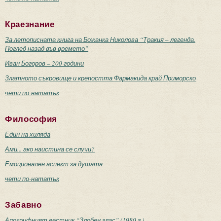
Краезнание
За летописната книга на Божанка Николова “Тракия – легенда.
Поглед назад във времето”
Иван Богоров – 200 години
Златното съкровище и крепостта Фармакида край Приморско
чети по-нататък
Философия
Един на хиляда
Ами... ако наистина се случи?
Емоционален аспект за душата
чети по-нататък
Забавно
Апокрифният вестник “Злобен глас” (1980 г.)