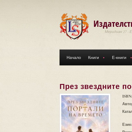
Премини към основното съдържание
Издателст
Меридиан 27 - 
Начало
Книги
Е-книги
През звездните п
ISBN
Авто
Ката
Език
Разм