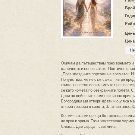
Брой
Годи
Рейт
Цена
Цена
Обичам да пътешествам през времето и п
далечното и непознатото. Поетичен слов
„През звездните портали на времето“. И 
Почувствах, че не съм сама – изгря пред
крила, понесла своята мечта през всеми
се като комета по безкрайните полета. С
Дори по небесните поляни зърнах пришъ
Богородица ми отвори врати и обляха ме
открия трезора в кивота, Златния анкх, 
Космичната ми среща бе толкова реална 
но ярка и зрима. Тази божествена хармо
Слова... Две сърца – светлина.