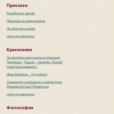
Приказки
Коледната звезда
Приказка за светулката
За една песъчинка
чети по-нататък
Краезнание
За летописната книга на Божанка
Николова “Тракия – легенда. Поглед
назад във времето”
Иван Богоров – 200 години
Златното съкровище и крепостта
Фармакида край Приморско
чети по-нататък
Философия