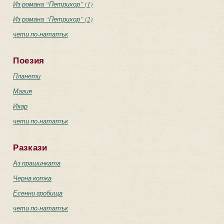
Из романа “Петрихор” (1)
Из романа “Петрихор” (2)
чети по-нататък
Поезия
Планети
Магия
Икар
чети по-нататък
Разкази
Аз прашинката
Черна котка
Есенни гробища
чети по-нататък