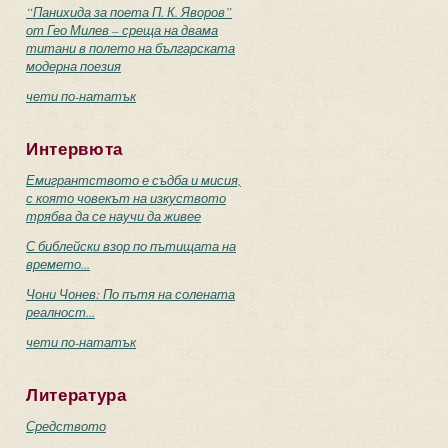
“Панихида за поета П. К. Яворов”
от Гео Милев – среща на двама
титани в полето на българската
модерна поезия
чети по-нататък
Интервюта
Емигрантството е съдба и мисия,
с която човекът на изкуството
трябва да се научи да живее
С библейски взор по пътищата на
времето...
Чони Чонев: По пътя на солената
реалност...
чети по-нататък
Литература
Средството