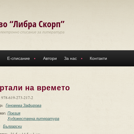
во “Либра Скорп”
Електронно списание за литература
Е-списание
Автори
За нас
Контакти
ортали на времето
:
978-619-273-217-2
р:
Геновева Зафирова
лог:
Поезия
Художествена литература
:
Български
ери: