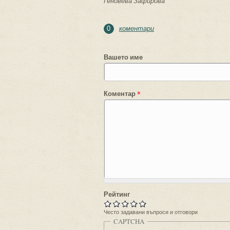
Геновева Зафирова
коментари
0
Вашето име
Коментар
*
Рейтинг
Често задавани въпроси и отговори
CAPTCHA