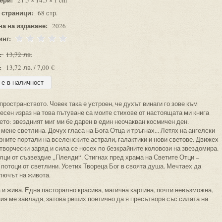
21.5 × 14.5 × 1 cm
 страници:
68 стр.
на на издаване:
2026
инг:
:
13,72 лв.
:
13,72 лв. / 7,00 €
ространството. Човек така е устроен, че духът винаги го зове към
есен израз на това пътуване са моите стихове от настоящата ми книга
ето: звездният миг ми бе дарен в един неочакван космичен ден.
 мене светлина. Дочух гласа на Бога Отца и тръгнах... Летях на ангелски
рните портали на вселенските астрали, галактики и нови светове. Движех
 творчески заряд и сила се носех по безкрайните коловози на звездомира.
лци от съзвездие „Плеяди“. Стигнах пред храма на Светите Отци –
 потоци от светлини. Усетих Твореца Бог в своята душа. Мечтаех да
Ключът на живота.
и жива. Една пасторално красива, магична картина, почти невъзможна,
ния ме завладя, затова реших поетично да я пресътворя със силата на