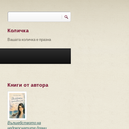
Търси
Форма за търсене
Количка
Вашата количка е празна
Книги от автора
Вълшебството на
недокоснатите длани