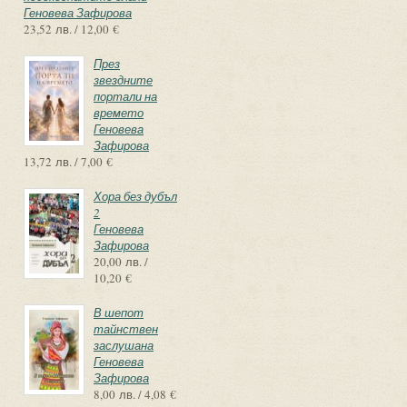
Геновева Зафирова
23,52 лв. / 12,00 €
През
звездните
портали на
времето
Геновева
Зафирова
13,72 лв. / 7,00 €
Хора без дубъл
2
Геновева
Зафирова
20,00 лв. /
10,20 €
В шепот
тайнствен
заслушана
Геновева
Зафирова
8,00 лв. / 4,08 €