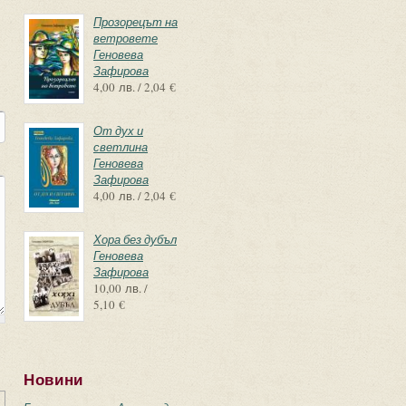
Прозорецът на
ветровете
Геновева
Зафирова
4,00 лв. / 2,04 €
От дух и
светлина
Геновева
Зафирова
4,00 лв. / 2,04 €
Хора без дубъл
Геновева
Зафирова
10,00 лв. /
5,10 €
Новини