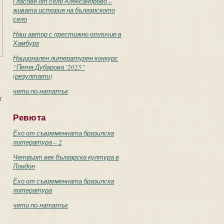
Гласове от село Александрово –
живата история на българското
село
Наш автор с престижно отличие в
Хамбург
Национален литературен конкурс
“Петя Дубарова ‘2025”
(резултати)
чети по-нататък
т
Ревюта
Ехо от съвременната бразилска
литература – 2
Четвърт век българска култура в
Лондон
Ехо от съвременната бразилска
литература
чети по-нататък