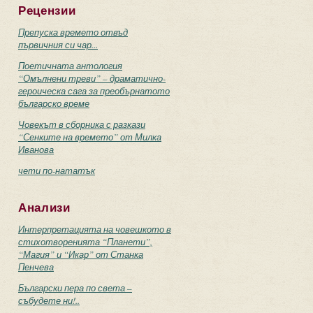
Рецензии
Препуска времето отвъд
първичния си чар...
Поетичната антология
“Омълнени треви” – драматично-
героическа сага за преобърнатото
българско време
Човекът в сборника с разкази
“Сенките на времето” от Милка
Иванова
чети по-нататък
Анализи
Интерпретацията на човешкото в
стихотворенията “Планети”,
“Магия” и “Икар” от Станка
Пенчева
Български пера по света –
събудете ни!..