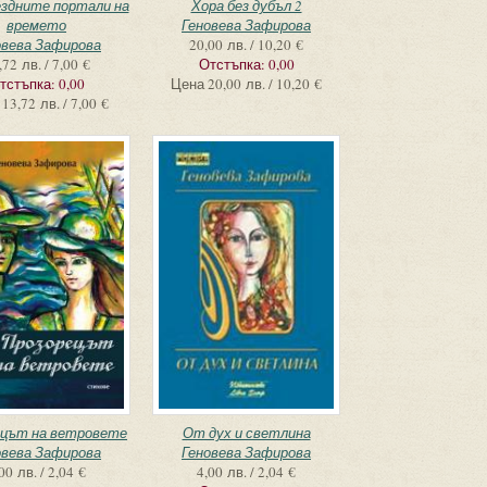
ездните портали на
Хора без дубъл 2
времето
Геновева Зафирова
овева Зафирова
20,00 лв. / 10,20 €
,72 лв. / 7,00 €
Отстъпка:
0,00
тстъпка:
0,00
Цена
20,00 лв. / 10,20 €
13,72 лв. / 7,00 €
ецът на ветровете
От дух и светлина
овева Зафирова
Геновева Зафирова
00 лв. / 2,04 €
4,00 лв. / 2,04 €