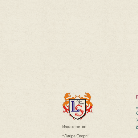
Издателство
“Либра Скорп”