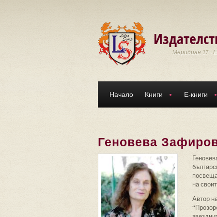
Премини към основното съдържание
Издателст
Меридиан 27 - 
Начало
Книги
Е-книги
Геновева Зафиро
Геновева
българс
посвеща
на свои
Автор на
“Прозоре
звездни