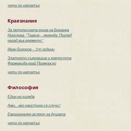
чети по-нататък
Краезнание
За летописната книга на Божанка
Николова “Тракия – легенда. Поглед
назад във времето”
Иван Богоров – 200 години
Златното съкровище и крепостта
Фармакида край Приморско
чети по-нататък
Философия
Един на хиляда
Ами... ако наистина се случи?
Емоционален аспект за душата
чети по-нататък