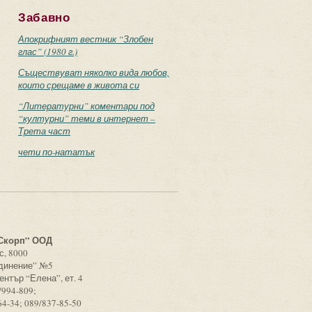
Забавно
Апокрифният вестник “Злобен
глас” (1980 г.)
Съществуват няколко вида любов,
които срещаме в живота си
“Литературни” коментари под
“културни” теми в интернет –
Трета част
чети по-нататък
с
Скорп” ООД
с, 8000
единение” №5
ентър “Елена”, ет. 4
/994-809;
64-34; 089/837-85-50