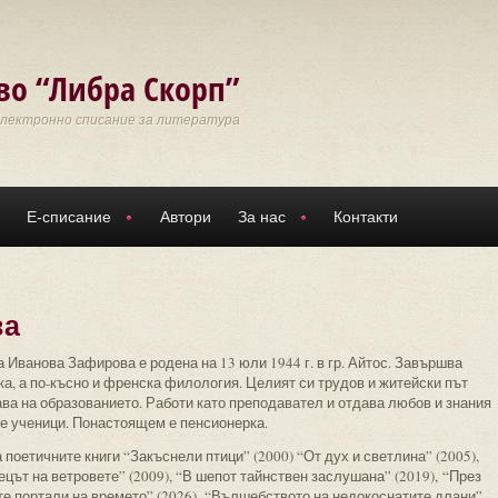
во “Либра Скорп”
Електронно списание за литература
Е-списание
Автори
За нас
Контакти
ва
 Иванова Зафирова е родена на 13 юли 1944 г. в гр. Айтос. Завършва
ка, а по-късно и френска филология. Целият си трудов и житейски път
ва на образованието. Работи като преподавател и отдава любов и знания
те ученици. Понастоящем е пенсионерка.
 поетичните книги “Закъснели птици” (2000) “От дух и светлина” (2005),
цът на ветровете” (2009), “В шепот тайнствен заслушана” (2019), “През
те портали на времето” (2026), “Вълшебството на недокоснатите длани”