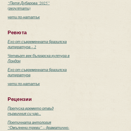
“Петя Дубарова ‘2025”
(резултати)
чети по-нататък
Ревюта
Ехо от съвременната бразилска
литература – 2
Четвърт век българска култура в
Лондон
Ехо от съвременната бразилска
литература
чети по-нататък
Рецензии
Препуска времето отвъд
първичния си чар...
Поетичната антология
“Омълнени треви” – драматично-