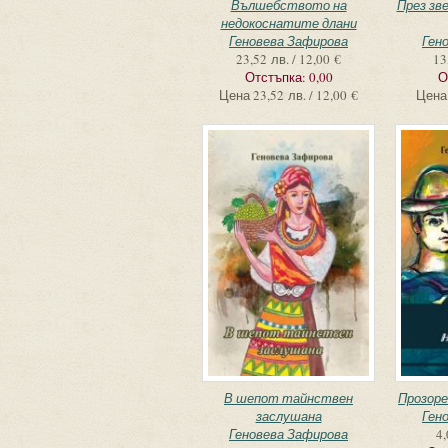
Вълшебството на
През зв
недокоснатите длани
Геновева Зафирова
Ген
23,52 лв. / 12,00 €
13
Отстъпка:
0,00
О
Цена
23,52 лв. / 12,00 €
Цена
В шепот тайнствен
Прозор
заслушана
Ген
Геновева Зафирова
4,