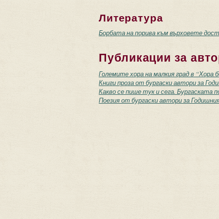
Литература
Борбата на порива към върховете доста
Публикации за авто
Големите хора на малкия град в “Хора 
Книги проза от бургаски автори за Год
Какво се пише тук и сега. Бургаската по
Поезия от бургаски автори за Годишния