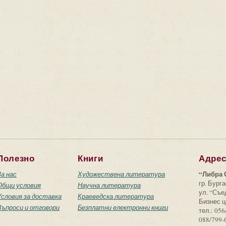
Полезно
Книги
Адре
“Либра 
За нас
Художествена литература
гр. Бурга
Общи условия
Научна литература
ул. “Съ
Условия за доставка
Краеведска литература
Бизнес ц
Въпроси и отговори
Безплатни електронни книги
тел.: 056
088/799-