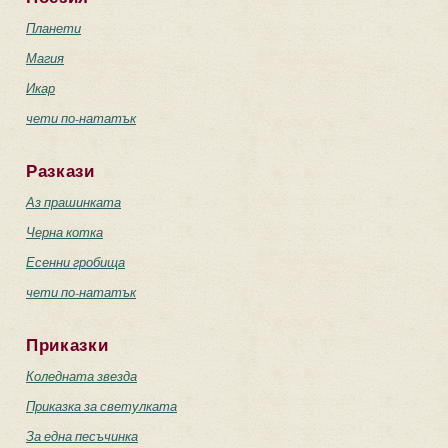
Планети
Магия
Икар
чети по-нататък
Разкази
Аз прашинката
Черна котка
Есенни гробища
чети по-нататък
Приказки
Коледната звезда
Приказка за светулката
За една песъчинка