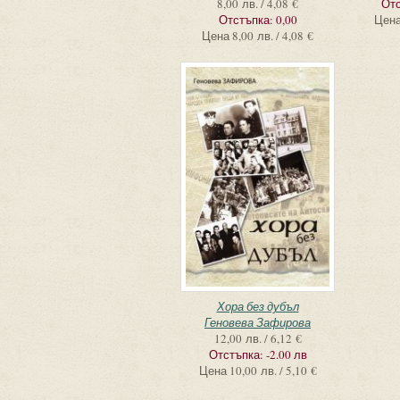
8,00 лв. / 4,08 €
Отс
Отстъпка:
0,00
Цен
Цена
8,00 лв. / 4,08 €
Хора без дубъл
Геновева Зафирова
12,00 лв. / 6,12 €
Отстъпка:
-2.00 лв
Цена
10,00 лв. / 5,10 €