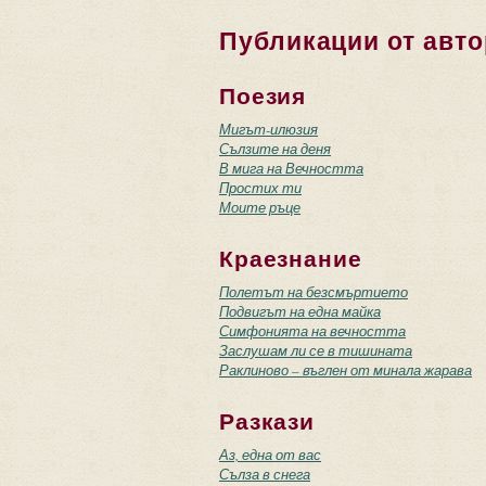
Публикации от авто
Поезия
Мигът-илюзия
Сълзите на деня
В мига на Вечността
Простих ти
Моите ръце
Краезнание
Полетът на безсмъртието
Подвигът на една майка
Симфонията на вечността
Заслушам ли се в тишината
Раклиново – въглен от минала жарава
Разкази
Аз, една от вас
Сълза в снега