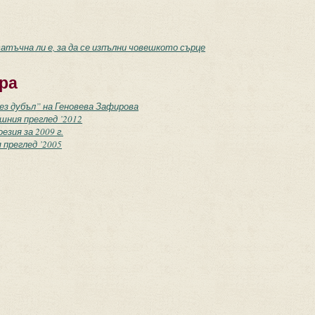
тъчна ли е, за да се изпълни човешкото сърце
ра
без дубъл” на Геновева Зафирова
ишния преглед ’2012
езия за 2009 г.
 преглед ’2005