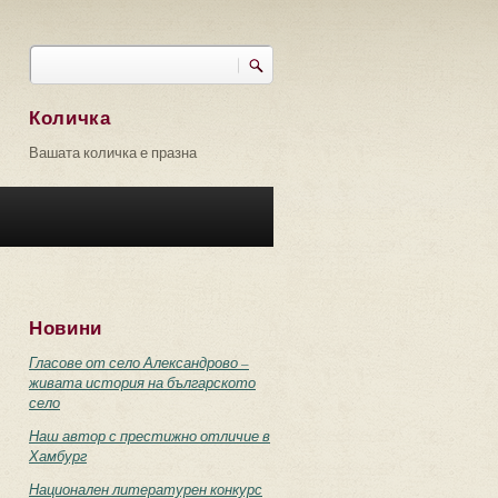
Търси
Форма за търсене
Количка
Вашата количка е празна
Новини
Гласове от село Александрово –
живата история на българското
село
Наш автор с престижно отличие в
Хамбург
Национален литературен конкурс