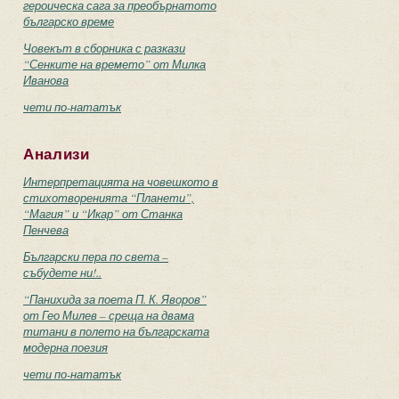
героическа сага за преобърнатото
българско време
Човекът в сборника с разкази
“Сенките на времето” от Милка
Иванова
чети по-нататък
Анализи
Интерпретацията на човешкото в
стихотворенията “Планети”,
“Магия” и “Икар” от Станка
Пенчева
Български пера по света –
събудете ни!..
“Панихида за поета П. К. Яворов”
от Гео Милев – среща на двама
титани в полето на българската
модерна поезия
чети по-нататък