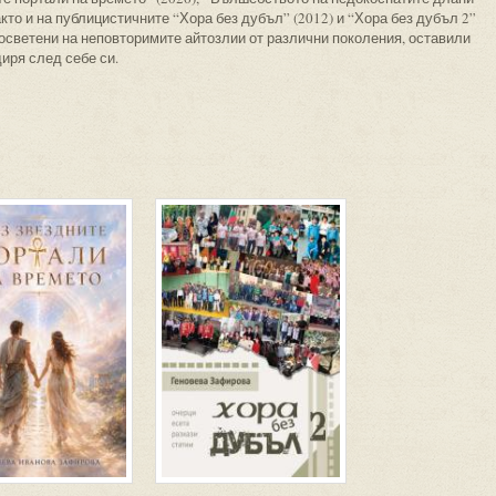
акто и на публицистичните “Хора без дубъл” (2012) и “Хора без дубъл 2”
посветени на неповторимите айтозлии от различни поколения, оставили
иря след себе си.