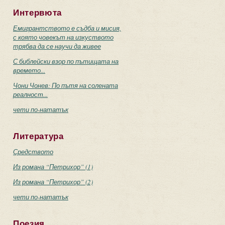
Интервюта
Емигрантството е съдба и мисия,
с която човекът на изкуството
трябва да се научи да живее
С библейски взор по пътищата на
времето...
Чони Чонев: По пътя на солената
реалност...
чети по-нататък
Литература
Средството
Из романа “Петрихор” (1)
Из романа “Петрихор” (2)
чети по-нататък
Поезия