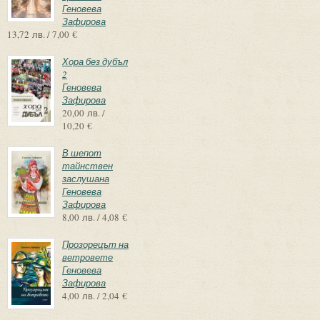
Геновева
Зафирова
13,72 лв. / 7,00 €
Хора без дубъл
2
Геновева
Зафирова
20,00 лв. /
10,20 €
В шепот
тайнствен
заслушана
Геновева
Зафирова
8,00 лв. / 4,08 €
Прозорецът на
ветровете
Геновева
Зафирова
4,00 лв. / 2,04 €