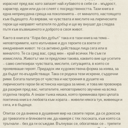
израснат пред вас като запазят най-хубавото в себе си – мъдрост,
характер, идеи или да се слеят с посредствеността. Тази книга е
една непринудена среща на поколенията – от миналото, настоящето
към бъдещето. Аз вярвам, че чувствата и мислите на лирическите
герои ще направят читателя по-добър и ще му внушат да следва
пътя към възвишеното и доброто в своя живот.
Както в книгата “Хора без дубъл” така и в тази книга на тема –
неповторимите, като излъчване и дух героите са взети от
ежедневния живот: те са активно действащи лица сега или в
миналото. Те са сред вас, сред мен – край всички. Не съм ги
измисляла. Животът ми ги предложи такива, каквито вие ще усетите
– само синтезирах чувствата, мислите, ситуацията, в която се
проявяваше героят. Придадох им художествена форма за изява, за
да бъдат по-въздействащи. Така се родиха тези искрени, сърдечни
рими. Богата палитра от чувства и настроения в душите на
лирическите герои бе истинска находка за мене; и това ме провокира
да разкрия пред вас, читателите, неповторимото звучене на всяка
отделна творба. А онази тънка нишка, която преминава през цялата
поетична книга е любовта към хората – живели някога тук, живеещи и
сега, и в бъдеще.
Опитах се да вникна в душевния мир на своите герои; да се докосна
до тревогите и бляновете им, да намеря с тях посоката, към която са
тръгнали – без да ги осъждам. Вълнувах се, обогатявах се – трепети