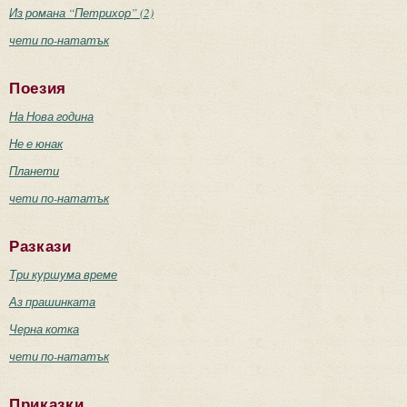
Из романа “Петрихор” (2)
чети по-нататък
Поезия
На Нова година
Не е юнак
Планети
чети по-нататък
Разкази
Три куршума време
Аз прашинката
Черна котка
чети по-нататък
Приказки