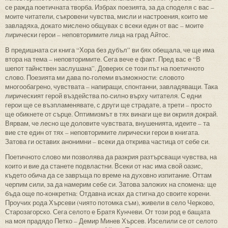
се ражда поетичната творба. Избрах поезията, за да споделя с вас –
моите читатели, съкровени чувства, мисли и настроения, които ме
завладяха, докато мислено общувах с всеки един от вас – моите
лирически герои – неповторимите лица на град Айтос.
В предишната си книга “Хора без дубъл” ви бях обещала, че ще има
втора на тема – неповторимите. Сега вече е факт. Пред вас е “В
шепот тайнствен заслушана”. Доверих се този път на поетичното
слово. Поезията ми дава по-големи възможности: словото
многообагрено, чувствата – напиращи, спонтанни, завладяващи. Така
лирическият герой въздейства по-силно върху читателя. С едни
герои ще се възпламенявате, с други ще страдате, а трети – просто
ще обикнете от сърце. Оптимизмът в тях винаги ще ви окриля докрай.
Вярвам, че лесно ще доловите чувствата, внушенията, идеите – та
вие сте един от тях – неповторимите лирически герои в книгата.
Затова ги оставих анонимни – всеки да открива частица от себе си.
Поетичното слово ми позволява да разкрия разтърсващи чувства, на
които и вие да станете подвластни. Всеки от нас има свой оазис,
където обича да се завръща по време на духовно изпитание. Оттам
черпим сили, за да намерим себе си. Затова заложих на спомена: ще
бъда още по-конкретна: Отдавна исках да стигна до своите корени.
Проучих рода Хърсеви (чиято потомка съм), живели в село Черково,
Старозагорско. Сега селото е Братя Кунчеви. От този род е бащата
на моя прадядо Петко – Демир Минев Хърсев. Изселили се от селото