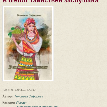
В шепот тайнствен заслушана
ISBN:
978-954-471-528-1
Автор:
Геновева Зафирова
Каталог:
Поезия
Художествена литература