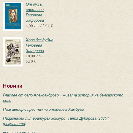
От дух и
светлина
Геновева
Зафирова
4,00 лв. / 2,04 €
Хора без дубъл
Геновева
Зафирова
10,00 лв. /
5,10 €
Новини
Гласове от село Александрово – живата история на българското
село
Наш автор с престижно отличие в Хамбург
Национален литературен конкурс “Петя Дубарова ‘2025”
(резултати)
чети по-нататък