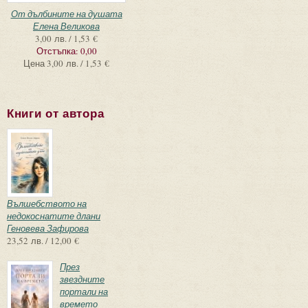
От дълбините на душата
Елена Великова
3,00 лв. / 1,53 €
Отстъпка:
0,00
Цена
3,00 лв. / 1,53 €
Книги от автора
Вълшебството на
недокоснатите длани
Геновева Зафирова
23,52 лв. / 12,00 €
През
звездните
портали на
времето