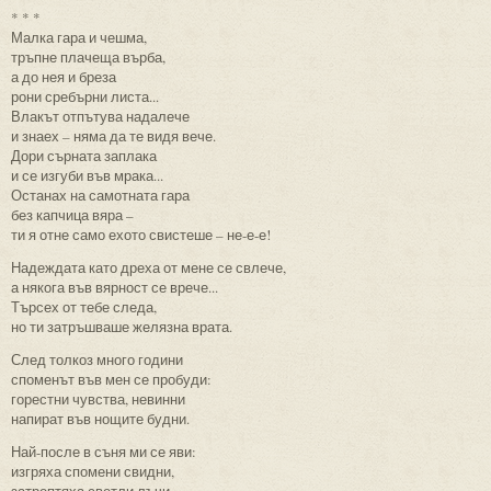
* * *
Малка гара и чешма,
тръпне плачеща върба,
а до нея и бреза
рони сребърни листа...
Влакът отпътува надалече
и знаех – няма да те видя вече.
Дори сърната заплака
и се изгуби във мрака...
Останах на самотната гара
без капчица вяра –
ти я отне само ехото свистеше – не-е-е!
Надеждата като дреха от мене се свлече,
а някога във вярност се врече...
Търсех от тебе следа,
но ти затръшваше желязна врата.
След толкоз много години
споменът във мен се пробуди:
горестни чувства, невинни
напират във нощите будни.
Най-после в съня ми се яви:
изгряха спомени свидни,
затрептяха светли лъчи...