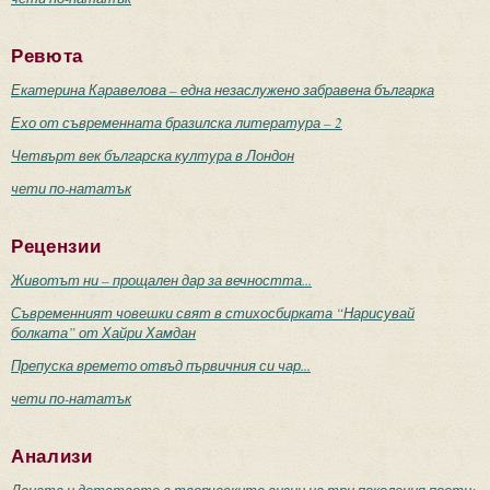
Ревюта
Екатерина Каравелова – една незаслужено забравена българка
Ехо от съвременната бразилска литература – 2
Четвърт век българска култура в Лондон
чети по-нататък
Рецензии
Животът ни – прощален дар за вечността...
Съвременният човешки свят в стихосбирката “Нарисувай
болката” от Хайри Хамдан
Препуска времето отвъд първичния си чар...
чети по-нататък
Анализи
Децата и детството в творческите визии на три поколения поети: