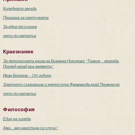
Коледната звезда
Приказка за светулката
За една песъчинка
чети по-нататък
Краезнание
За летописната книга на Божанка Николова “Тракия – легенда.
Поглед назад във времето”
Иван Богоров – 200 години
Златното съкровище и крепостта Фармакида край Приморско
чети по-нататък
Философия
Един на хиляда
Ами... ако наистина се случи?