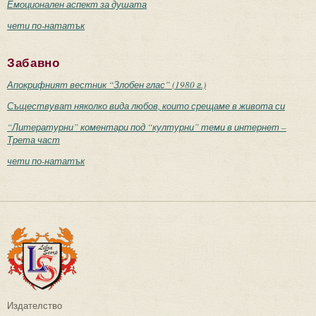
Емоционален аспект за душата
чети по-нататък
Забавно
Апокрифният вестник “Злобен глас” (1980 г.)
Съществуват няколко вида любов, които срещаме в живота си
“Литературни” коментари под “културни” теми в интернет –
Трета част
чети по-нататък
Издателство