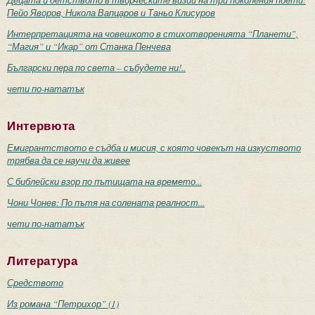
Пейо Яворов, Никола Вапцаров и Таньо Клисуров
Интерпретацията на човешкото в стихотворенията “Планети”,
“Магия” и “Икар” от Станка Пенчева
Български пера по света – събудете ни!..
чети по-нататък
Интервюта
Емигрантството е съдба и мисия, с която човекът на изкуството
трябва да се научи да живее
С библейски взор по пътищата на времето...
Чони Чонев: По пътя на солената реалност...
чети по-нататък
Литература
Средството
Из романа “Петрихор” (1)