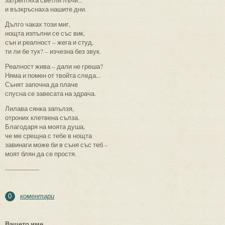
и възкръснаха нашите дни.
Дълго чаках този миг,
нощта изпълни се със вик,
сън и реалност – жега и студ,
ти ли бе тук? – изчезна без звук.
Реалност жива – дали не греша?
Няма и помен от твойта следа...
Сънят започна да плаче
спусна се завесата на здрача.
Лилава сянка запълзя,
отроних клетвена сълза.
Благодаря на моята душа,
че ме срещна с тебе в нощта
завинаги може би в съня със теб –
моят блян да се простя.
-----------------
коментари
0
Вашето име