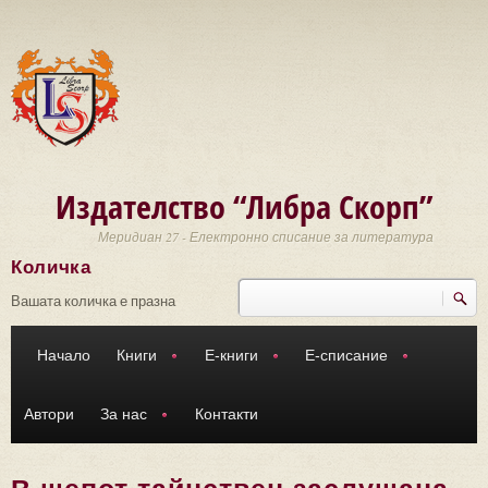
Премини към основното съдържание
Издателство “Либра Скорп”
Меридиан 27 - Електронно списание за литература
Количка
Търси
Форма за търсене
Вашата количка е празна
Начало
Книги
Е-книги
Е-списание
Автори
За нас
Контакти