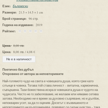
Език:
Български
Размери:
21.5 × 14.5 × 1 cm
Брой страници:
96 стр.
Година на издаване:
2019
Рейтинг:
Цена:
8,00 лв.
Цена:
8,00 лв. / 4,08 €
Поетично без дубъл
Откровено от автора за неповторимите
Най-голямото чудо на света е човешката душа, която грее като
слънце в човека. Тогава той става личност – витална, хармонична,
съвършена. Тази божествена искра в човешката душа е чудото на
чудесата. Често не го забелязваме, не желаем или нямаме сетива
затова. Необходимо ни е време за духовно съзряване, но и дълбок,
непокварен усет, за да го оценим. Досегът с възвишеното и
неповторимото ни възпламенява, появяват се силни чувства – така