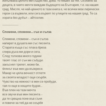
изпълваха цялото ми същество, дока- то пишех за тях. Особено за
децата, в чиито мечти виждам бъдещето на България, т.е. на нашия
град. Мисля, че най-ценното в тази книга е, че всички мои лирически
герои са вървели, или сега вървят по улиците на нашия град. Те са
хората без дубъл – айтозлии.
-----------------
Спомени, спомени... сън и сълза
Спомени, спомени – сън и сълза
напират в душата ми със песента.
Старата къща със плаха бреза
спира дъха ми дори и сега.
След толкова много години
твоят глас от сън ме събуди:
закъснял трепет, може би,
блянът във мен да възкреси.
Макар че цяла вечност отлетя
за своята младост още скърбя.
Чувство на нежност в мен се пробуди,
тая го още в нощите будни...
Във плен на тази мечта
все звучи във мен песента –
да те срещна поне във съня
и повече за теб да не скърбя