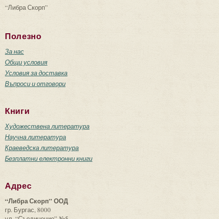
“Либра Скорп”
Полезно
За нас
Общи условия
Условия за доставка
Въпроси и отговори
Книги
Художествена литература
Научна литература
Краеведска литература
Безплатни електронни книги
Адрес
“Либра Скорп” ООД
гр. Бургас, 8000
ул. “Съединение” №5