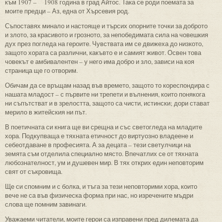
към 1907 – 1908 година в град Айтос. Така се роди поемата за
моите предци – Аз, една от Хърсевия род.
Съпоставях минало и настояще и търсих опорните точки за доброто
и злото, за красивото и грозното, за непобедимата сила на човешкия
дух през погледа на героите. Чувствата им се движеха до низкото,
защото хората са различни, какъвто е и самият живот. Освен това
човекът е амбивалентен – у него има добро и зло, зависи на коя
страница ще го отворим.
Обичам да се връщам назад във времето, защото то кореспондира с
нашата младост – с първите ни трепети и вълнения, които понякога
ни съпътстват и в зрелостта, защото са чисти, истински; дори стават
мерило в житейския ни път.
В поетичната си книга ще ви срещна и със светогледа на младите
хора. Подкупваща е тяхната етичност до виртуозно владеене и
себеотдаване в професията. А за децата – тези светулчици на
земята съм отделила специално място. Впечатлих се от тяхната
любознателност, ум и душевен мир. В тях открих един неповторим
свят от съкровища.
Ще си спомним и с болка, и тъга за тези неповторими хора, които
вече не са във физическа форма при нас, но изречените мъдри
слова ще помним завинаги.
Уважаеми читатели, моите герои са изправени пред дилемата да