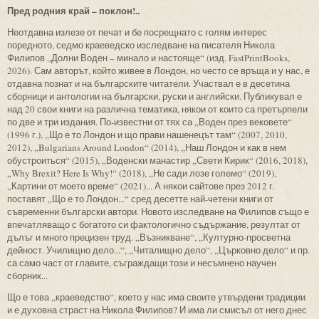
Пред родния край – поклон!..
Неотдавна излезе от печат и бе посрещнато с голям интерес
поредното, седмо краеведско изследване на писателя Никола
Филипов „Долни Воден – минало и настояще“ (изд. FastPrintBooks,
2026). Сам авторът, който живее в Лондон, но често се връща и у нас, е
отдавна познат и на българските читатели. Участвал е в десетина
сборници и антологии на български, руски и английски. Публикувал е
над 20 свои книги на различна тематика, някои от които са претърпели
по две и три издания. По-известни от тях са „Воден през вековете“
(1996 г.), „Що е то Лондон и що прави нашенецът там“ (2007, 2010,
2012), „Bulgarians Around London“ (2014), „Наш Лондон и как в нем
обустроиться“ (2015), „Воденски манастир „Свети Кирик“ (2016, 2018),
„Why Brexit? Here Is Why!“ (2018), „Не сади лозе големо“ (2019),
„Картини от моето време“ (2021)... А някои сайтове през 2012 г.
поставят „Що е то Лондон...“ сред десетте най-четени книги от
съвременни български автори. Новото изследване на Филипов също е
впечатляващо с богатото си фактологично съдържание, резултат от
дълъг и много прецизен труд. „Възникване“, „Културно-просветна
дейност. Училищно дело...“, „Читалищно дело“, „Църковно дело“ и пр.
са само част от главите, съграждащи този и несъмнено научен
сборник...
Що е това „краеведство“, което у нас има своите утвърдени традиции
и е духовна страст на Никола Филипов? И има ли смисъл от него днес