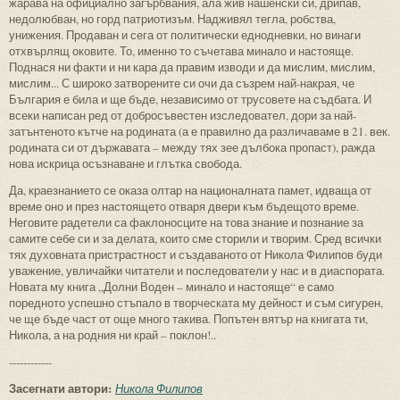
жарава на официално загърбвания, ала жив нашенски си, дрипав,
недолюбван, но горд патриотизъм. Надживял тегла, робства,
унижения. Продаван и сега от политически еднодневки, но винаги
отхвърлящ оковите. То, именно то съчетава минало и настояще.
Поднася ни факти и ни кара да правим изводи и да мислим, мислим,
мислим... С широко затворените си очи да съзрем най-накрая, че
България е била и ще бъде, независимо от трусовете на съдбата. И
всеки написан ред от добросъвестен изследовател, дори за най-
затънтеното кътче на родината (а е правилно да различаваме в 21. век.
родината си от държавата – между тях зее дълбока пропаст), ражда
нова искрица осъзнаване и глътка свобода.
Да, краезнанието се оказа олтар на националната памет, идваща от
време оно и през настоящето отваря двери към бъдещото време.
Неговите радетели са факлоносците на това знание и познание за
самите себе си и за делата, които сме сторили и творим. Сред всички
тях духовната пристрастност и създаваното от Никола Филипов буди
уважение, увличайки читатели и последователи у нас и в диаспората.
Новата му книга „Долни Воден – минало и настояще“ е само
поредното успешно стъпало в творческата му дейност и съм сигурен,
че ще бъде част от още много такива. Попътен вятър на книгата ти,
Никола, а на родния ни край – поклон!..
------------
Засегнати автори:
Никола Филипов