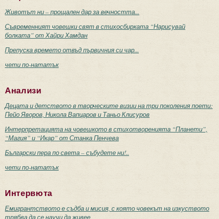
Животът ни – прощален дар за вечността...
Съвременният човешки свят в стихосбирката “Нарисувай
болката” от Хайри Хамдан
Препуска времето отвъд първичния си чар...
чети по-нататък
Анализи
Децата и детството в творческите визии на три поколения поети:
Пейо Яворов, Никола Вапцаров и Таньо Клисуров
Интерпретацията на човешкото в стихотворенията “Планети”,
“Магия” и “Икар” от Станка Пенчева
Български пера по света – събудете ни!..
чети по-нататък
Интервюта
Емигрантството е съдба и мисия, с която човекът на изкуството
трябва да се научи да живее