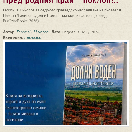
Пред родния край – поклон!..
Георги Н. Николов за седмото краеведско изследване на писателя
Никола Филипов „Долни Воден – минало и настояще“ (изд.
FastPrintBooks, 2026).
Автор:
Дата:
Георги Н. Николов
неделя, 31 May, 2026
Категория:
Рецензии