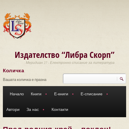
Премини към основното съдържание
Издателство “Либра Скорп”
Меридиан 27 - Електронно списание за литература
Количка
Търси
Форма за търсене
Вашата количка е празна
Начало
Книги
Е-книги
Е-списание
Автори
За нас
Контакти