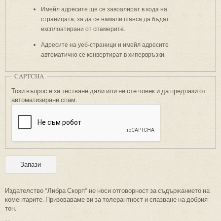
Имейл адресите ще се завоалират в кода на
страницата, за да се намали шанса да бъдат
експлоатирани от спамерите.
Адресите на уеб-страници и имейл адресите
автоматично се конвертират в хипервръзки.
CAPTCHA
Този въпрос е за тестване дали или не сте човек и да предпази от
автоматизирани спам.
Издателство "Либра Скорп" не носи отговорност за съдържанието на
коментарите. Призоваваме ви за толерантност и спазване на добрия
тон.