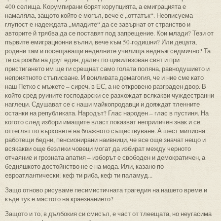
400 селища. Корумпирани борят корупцията, а емиграцията е
намаляла, защото който е могъл, вече е „оттатък“. Неописуема
глупост е надеждата „младите“ да се завърнат от странство и
авторите й трябва да се поставят под запрещение. Кои млади? Тези от
първите емиграционни вълни, вече към 50-годишни? Или децата,
родени там и посещаващи неделните училища веднъж седмично? Та
те са рожби на друг един, далеч по-цивилизован свят и при
пристигането им ще ги срещнат само голата поляна, равнодушието и
неприятното стъписване. И вонливата демагогия, че и ние сме като
наш Петко с мъжете – сиреч, в ЕС, а не откровено разграден двор. В
който сред руините господарски се разхождат всякакви чуждестранни
наглеци. Сдушават се с наши майкопродавци и дояждат тленните
останки на републиката. Народът? Глас народен – глас в пустиня. На
когото след избори имащите власт показват неприличен знак и се
оттеглят по върховете на блажното съществуване. А шест милиона
работещи бедни, пенсионирани наивници, че все още значат нещо и
всякакви още безлики човеци могат да избират между черното
отчаяние и грозната апатия – изборът е свободен и демократичен, а
бедняшкото достойнство не е на мода. Или, казано по
евроатлантически: кеф ти риба, кеф ти паламуд...
Защо отново рисуваме песимистичната трагедия на нашето време и
къде тук е мястото на краезнанието?
Защото и то, в дълбокия си смисъл, е част от тлеещата, но неугасима