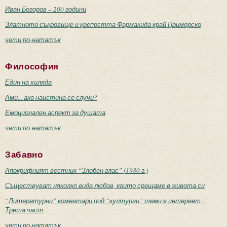
Иван Богоров – 200 години
Златното съкровище и крепостта Фармакида край Приморско
чети по-нататък
Философия
Един на хиляда
Ами... ако наистина се случи?
Емоционален аспект за душата
чети по-нататък
Забавно
Апокрифният вестник “Злобен глас” (1980 г.)
Съществуват няколко вида любов, които срещаме в живота си
“Литературни” коментари под “културни” теми в интернет –
Трета част
чети по-нататък