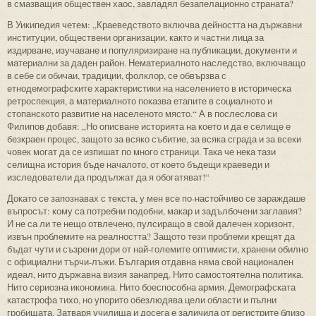
в смазващия обществен хаос, завладял безапелационно страната?
В Уикипедия четем: „Краеведството включва дейността на държавни
институции, обществени организации, както и частни лица за
издирване, изучаване и популяризиране на публикации, документи и
материални за даден район. Нематериалното наследство, включващо
в себе си обичаи, традиции, фолклор, се обвързва с
етнодемографските характеристики на населението в историческа
ретроспекция, а материалното показва етапите в социалното и
стопанското развитие на населеното място.“ А в послеслова си
Филипов добавя: „Но описване историята на което и да е селище е
безкраен процес, защото за всяко събитие, за всяка сграда и за всеки
човек могат да се изпишат по много страници. Така че нека тази
селищна история бъде началото, от което бъдещи краеведи и
изследователи да продължат да я обогатяват!“
Докато се запознавах с текста, у мен все по-настойчиво се зараждаше
въпросът: кому са потребни подобни, макар и задълбочени заглавия?
И не са ли те нещо отвлечено, пулсиращо в свой далечен хоризонт,
извън проблемите на реалността? Защото тези проблеми крещят да
бъдат чути и съзрени дори от най-големите оптимисти, хранени обилно
с официални търчи-лъжи. България отдавна няма свой национален
идеал, нито държавна визия занапред. Нито самостоятелна политика.
Нито сериозна икономика. Нито боеспособна армия. Демографската
катастрофа тихо, но упорито обезлюдява цели области и пълни
гробищата. Затваря училища и досега е заличила от регистрите близо