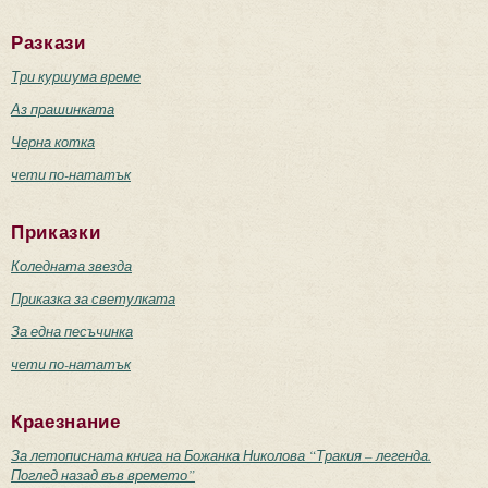
Разкази
Три куршума време
Аз прашинката
Черна котка
чети по-нататък
Приказки
Коледната звезда
Приказка за светулката
За една песъчинка
чети по-нататък
Краезнание
За летописната книга на Божанка Николова “Тракия – легенда.
Поглед назад във времето”