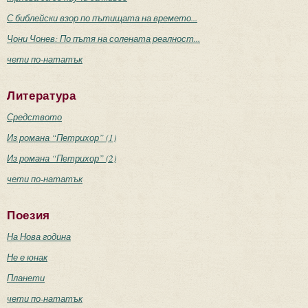
С библейски взор по пътищата на времето...
Чони Чонев: По пътя на солената реалност...
чети по-нататък
Литература
Средството
Из романа “Петрихор” (1)
Из романа “Петрихор” (2)
чети по-нататък
Поезия
На Нова година
Не е юнак
Планети
чети по-нататък