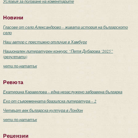
Условия за ползване на коментарите
Новини
Гласове от село Александрово – живата история на българското
село
Наш автор с престижно отличие в Хамбург
Национален литературен конкурс “Петя Дубарова ‘2025”
(резултати)
чети по-нататък
Ревюта
Екатерина Каравелова – една незаслужено забравена българка
Ехо от съвременната бразилска литература – 2
Четвърт век българска култура в Лондон
чети по-нататък
Рецензии