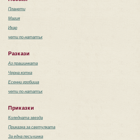
Планети
Магия
Икар
чети по-нататък
Разкази
Аз прашинката
Черна котка
Есенни гробища
чети по-нататък
Приказки
Коледната звезда
Приказка за светулката
За една песъчинка