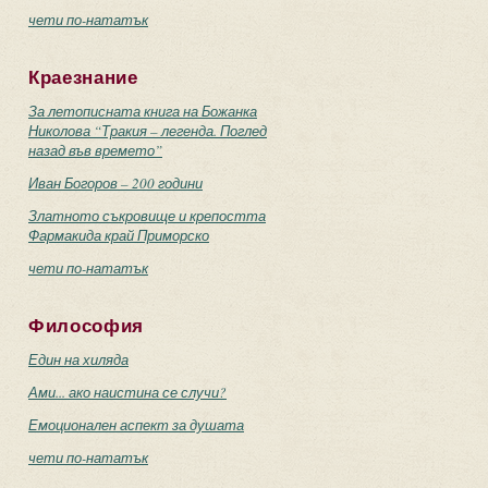
чети по-нататък
Краезнание
За летописната книга на Божанка
Николова “Тракия – легенда. Поглед
назад във времето”
Иван Богоров – 200 години
Златното съкровище и крепостта
Фармакида край Приморско
чети по-нататък
Философия
Един на хиляда
Ами... ако наистина се случи?
Емоционален аспект за душата
чети по-нататък