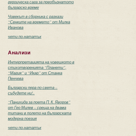
героическа сага за преобърнатото
българско време
Човекът в сборника с разкази
“Сенките на времето” от Милка
Иванова
чети по-нататък
Анализи
Интерпретацията на човешкото в
стихотворенията “Планети”,
“Магия” и “Икар” от Станка
Пенчева
Български пера по света –
събудете ни!..
“Панихида за поета П. К. Яворов”
от Гео Милев – среща на двама
титани в полето на българската
модерна поезия
чети по-нататък