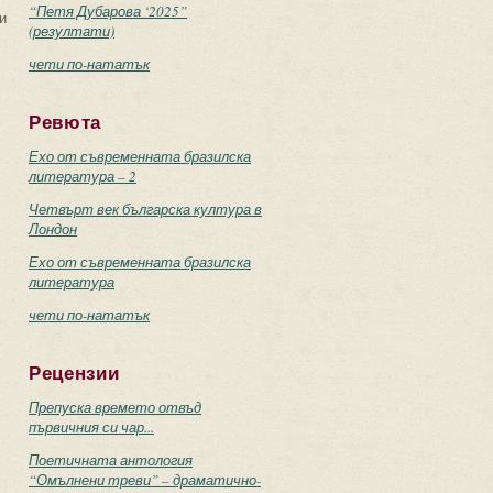
“Петя Дубарова ‘2025”
и
(резултати)
чети по-нататък
Ревюта
Ехо от съвременната бразилска
литература – 2
Четвърт век българска култура в
Лондон
Ехо от съвременната бразилска
литература
чети по-нататък
Рецензии
Препуска времето отвъд
първичния си чар...
Поетичната антология
“Омълнени треви” – драматично-