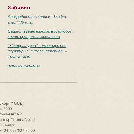
Забавно
Апокрифният вестник “Злобен
глас” (1980 г.)
Съществуват няколко вида любов,
които срещаме в живота си
“Литературни” коментари под
“културни” теми в интернет –
Трета част
чети по-нататък
с
Скорп” ООД
с, 8000
единение” №5
ентър “Елена”, ет. 4
/994-809;
64-34; 089/837-85-50