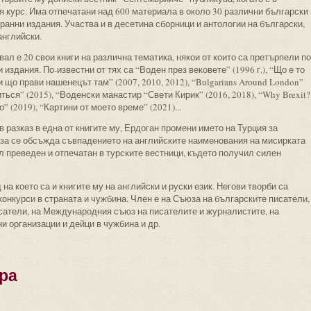
я курс. Има отпечатани над 600 материала в около 30 различни български 
анни издания. Участва и в десетина сборници и антологии на български,
английски.
ал е 20 свои книги на различна тематика, някои от които са претърпели по
и издания. По-известни от тях са “Воден през вековете” (1996 г.), “Що е то
 що прави нашенецът там” (2007, 2010, 2012), “Bulgarians Around London”
ться” (2015), “Воденски манастир “Свети Кирик” (2016, 2018), “Why Brexit?
о” (2019), “Картини от моето време” (2021)...
 разказ в една от книгите му, Ердоган промени името на Турция за
за се обсъжда съвпадението на английските наименования на мисирката
ил преведен и отпечатан в турските вестници, където получил силен
на което са и книгите му на английски и руски език. Негови творби са
онкурси в страната и чужбина. Член е на Съюза на българските писатели,
сатели, на Международния съюз на писателите и журналистите, на
 организации и дейци в чужбина и др.
ра