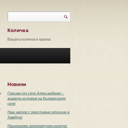
Търси
Форма за търсене
Количка
Вашата количка е празна
Новини
и
Гласове от село Александрово –
живата история на българското
о
село
л
Наш автор с престижно отличие в
Хамбург
и
Национален литературен конкурс