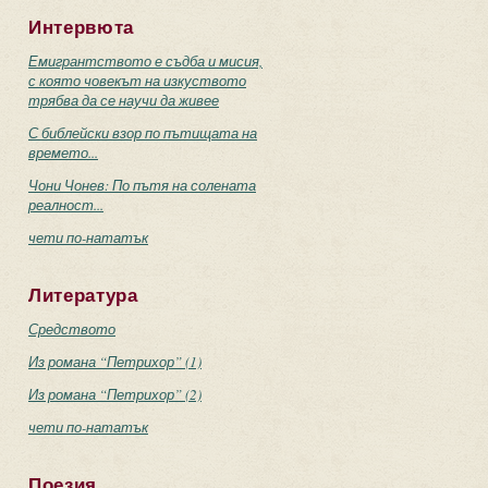
Интервюта
Емигрантството е съдба и мисия,
с която човекът на изкуството
трябва да се научи да живее
С библейски взор по пътищата на
времето...
Чони Чонев: По пътя на солената
реалност...
чети по-нататък
Литература
Средството
Из романа “Петрихор” (1)
Из романа “Петрихор” (2)
чети по-нататък
Поезия