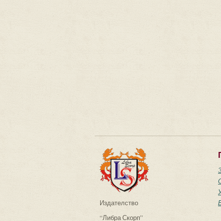
Издателство
“Либра Скорп”