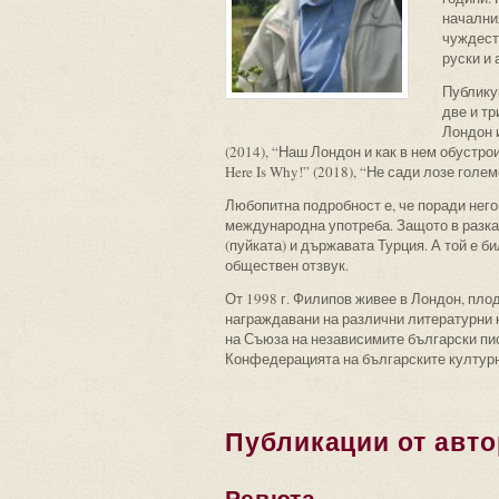
начални
чуждестр
руски и 
Публикув
две и тр
Лондон и
(2014), “Наш Лондон и как в нем обустрои
Here Is Why!” (2018), “Не сади лозе голем
Любопитна подробност е, че поради негов
международна употреба. Защото в разка
(пуйката) и държавата Турция. А той е б
обществен отзвук.
От 1998 г. Филипов живее в Лондон, плод 
награждавани на различни литературни к
на Съюза на независимите български пи
Конфедерацията на българските културни
Публикации от авто
Ревюта