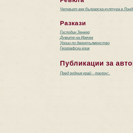
Четвърт век българска култура в Лонд
Разкази
Господин Зенкер
Думите на Иречек
Уроци по джентълменство
Географски език
Публикации за авто
Пред родния край – поклон!..