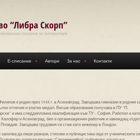
во “Либра Скорп”
Електронно списание за литература
Е-списание
Автори
За нас
Контакти
илипов е роден през 1948 г. в Асеновград. Завършва гимназия в родния с
пълно отличие и златен медал. Висше образование получава в ПУ “П.
рски” и има следдипломна квалификация към ТУ – София. Работил е кат
в Калофер и Асеновград, бил е организационен работник и завеждащ отде
 Пловдив. Завършва трудовия си стаж като инженер в Лондон.
 започва да пише разкази, стихове и публицистика още от ученическите с
Първите му дописки вестник “Септемврийче” публикува, когато е в