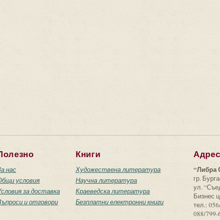
Полезно
Книги
Адре
“Либра 
За нас
Художествена литература
гр. Бурга
Общи условия
Научна литература
ул. “Съ
Условия за доставка
Краеведска литература
Бизнес ц
Въпроси и отговори
Безплатни електронни книги
тел.: 056
088/799-