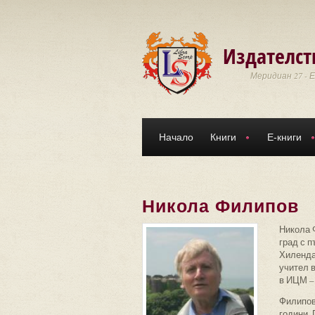
Премини към основното съдържание
Издателст
Меридиан 27 - 
Начало
Книги
Е-книги
Никола Филипов
Никола Ф
град с 
Хиленда
учител 
в ИЦМ –
Филипов
години. 