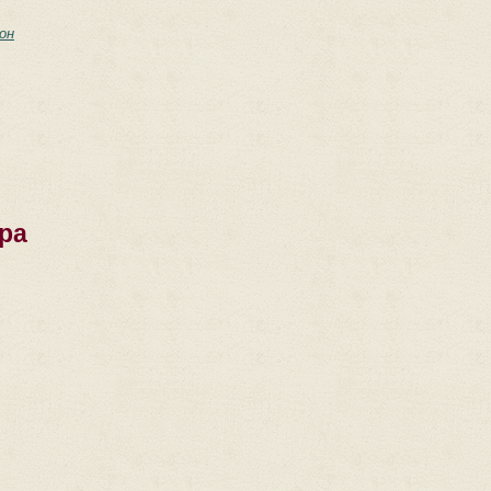
он
ра