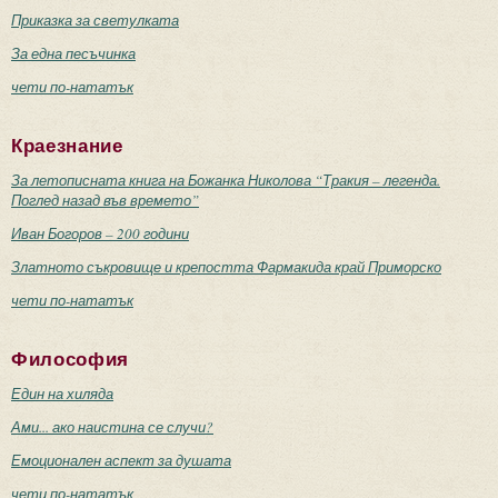
Приказка за светулката
За една песъчинка
чети по-нататък
Краезнание
За летописната книга на Божанка Николова “Тракия – легенда.
Поглед назад във времето”
Иван Богоров – 200 години
Златното съкровище и крепостта Фармакида край Приморско
чети по-нататък
Философия
Един на хиляда
Ами... ако наистина се случи?
Емоционален аспект за душата
чети по-нататък