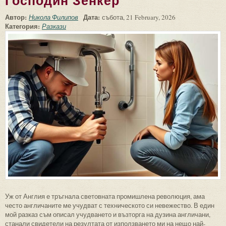
Господин Зенкер
Автор:
Дата:
Никола Филипов
събота, 21 February, 2026
Категория:
Разкази
Уж от Англия е тръгнала световната промишлена революция, ама
често англичаните ме учудват с техническото си невежество. В един
мой разказ съм описал учудването и възторга на дузина англичани,
станали свидетели на резултата от използването ми на нещо най-