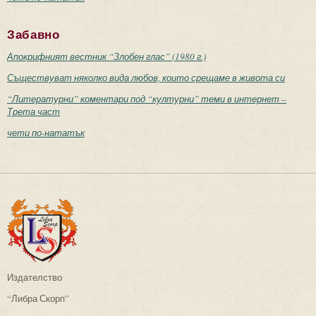
Забавно
Апокрифният вестник “Злобен глас” (1980 г.)
Съществуват няколко вида любов, които срещаме в живота си
“Литературни” коментари под “културни” теми в интернет –
Трета част
чети по-нататък
Издателство
“Либра Скорп”