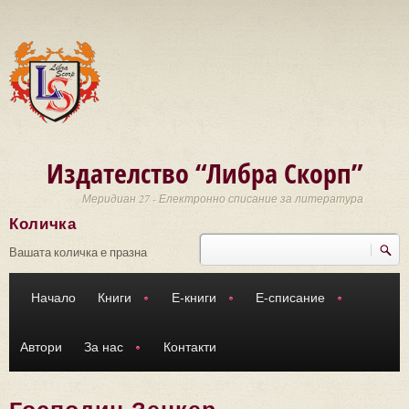
Премини към основното съдържание
Издателство “Либра Скорп”
Меридиан 27 - Електронно списание за литература
Количка
Търси
Форма за търсене
Вашата количка е празна
Начало
Книги
Е-книги
Е-списание
Автори
За нас
Контакти