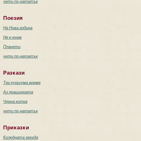
чети по-нататък
Поезия
На Нова година
Не е юнак
Планети
чети по-нататък
Разкази
Три куршума време
Аз прашинката
Черна котка
чети по-нататък
Приказки
Коледната звезда