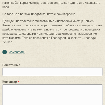
гумичка. Зенкерът ми стругова това седло, заглади го и го лъсна като
ново.
Но това не е всичко, продължението е по-интересно.
Един ден на телефона ми позвъниха и потърсиха мистър Зенкер.
Казах, че имат грешка и затворих. Звъненето обаче се повтори и тогава
разбрах,че познатите на моята позната си препредавали с препоръка
номера на телефона ми и записвали това интересно наименование
като мое име. Така се превърнах в Господаря на капките – господин
Зенкер.
коментари
0
Вашето име
Коментар
*