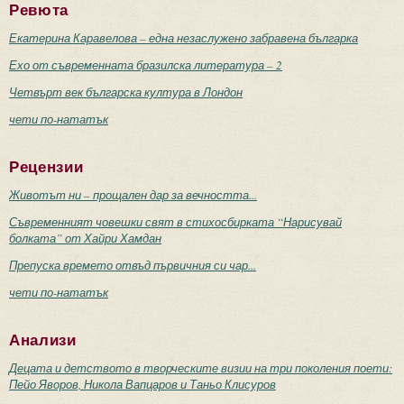
Ревюта
Екатерина Каравелова – една незаслужено забравена българка
Ехо от съвременната бразилска литература – 2
Четвърт век българска култура в Лондон
чети по-нататък
Рецензии
Животът ни – прощален дар за вечността...
Съвременният човешки свят в стихосбирката “Нарисувай
болката” от Хайри Хамдан
Препуска времето отвъд първичния си чар...
чети по-нататък
Анализи
Децата и детството в творческите визии на три поколения поети:
Пейо Яворов, Никола Вапцаров и Таньо Клисуров