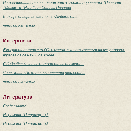
Интерпретацията на човешкото в стихотворенията “Планети”,
“Магия” и “Икар” от Станка Пенчева
Български пера по света – събудете ни!..
чети по-нататък
Интервюта
Емигрантството е съдба и мисия, с която човекът на изкуството
трябва да се научи да живее
С библейски взор по пътищата на времето...
Чони Чонев: По пътя на солената реалност...
чети по-нататък
Литература
Средството
Из романа “Петрихор” (1)
Из романа “Петрихор” (2)