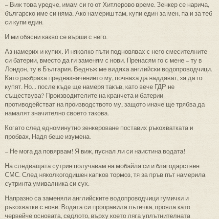
– Виж това уредче, имам си го от Хитлерово време. Зенкер се нарича,
българско име си няма. Ако намериш там, купи един за мен, па и за теб
си купи един.
И ми обясни какво се върши с него.
Аз намерих и купих. И няколко пъти подновявах с него смесителните
си батерии, вместо да ги заменям с нови. Пренасям го с мене – ту в
Лондон, ту в България. Веднъж ме видяха английски водопроводчици.
Като разбраха предназначението му, почнаха да наддават, за да го
купят. Но... после къде ще намеря такъв, като вече ГДР не
съществува? Производителите на кранчета и батерии
противодействат на производството му, защото иначе ще трябва да
намалят значително своето такова.
Когато след едноминутно зенкероване поставих ръкохватката и
пробвах, Надя беше изумена.
– Не мога да повярвам! Я виж, пуснал ли си наистина водата!
На следващата сутрин получавам на мобайла си и благодарствен
СМС. След няколкогодишен капков тормоз, тя за пръв път намерила
сутринта умивалника си сух.
Напразно са заменяли английските водопроводчици гумички и
ръкохватки с нови. Водата си проправила пътечка, прояла като
червейче основата, седлото, върху което ляга уплътнителната