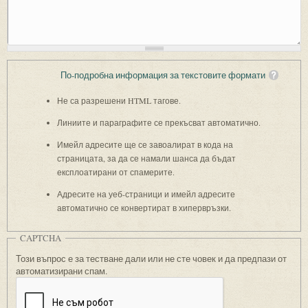
По-подробна информация за текстовите формати
Не са разрешени HTML тагове.
Линиите и параграфите се прекъсват автоматично.
Имейл адресите ще се завоалират в кода на
страницата, за да се намали шанса да бъдат
експлоатирани от спамерите.
Адресите на уеб-страници и имейл адресите
автоматично се конвертират в хипервръзки.
CAPTCHA
Този въпрос е за тестване дали или не сте човек и да предпази от
автоматизирани спам.