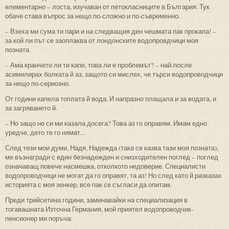
елементарно – лоста, изучаван от петокласниците в България. Тук
обаче става въпрос за нещо по-сложно и по-съвременно.
– Взеха ми сума ти пари и на следващия ден чешмата пак прокапа! –
за кой ли път се заоплаква от лондонските водопровдчици моя
позната.
– Ама кранчето ли ти капе, това ли е проблемът? – най-после
асимилирах болката й аз, защото си мислех, че търси водопроводчици
за нещо по-сериозно.
От години капела топлата й вода. И напразно плащала и за водата, и
за загряването й.
– Но защо не си ми казала досега? Това аз го оправям. Имам едно
уредче, дето те го нямат...
След тези мои думи, Надя, Надежда (така се казва тази моя позната),
ме възнагради с един безнадежден и снизходителен поглед – поглед
означаващ повече насмешка, отколкото недоверие. Специалисти
водопроводчици не могат да го оправят, та аз! Но след като й разказах
историята с моя зенкер, все пак се съгласи да опитам.
Преди трийсетина години, заминавайки на специализация в
тогавашната Източна Германия, мой приятел водопроводчик-
пенсионер ми поръча: