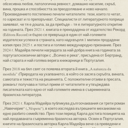
обсесивна любов, патологична ревност, домашно насилие, скръб,
вина, прошка и способността за преодоляване и ново начало.
Произведението постепенно печели читателите: тези, които го четат,
го харесват и го препоръчват. Специалисти от литературното поприще
заявяват, че тя е дошла, за да пребъде – тя е литературното откритие
на годината. През 2021 г. книгата е преиздадена от издателство Рекорд
(Editora Record) и бързо се превръща в един от най-големите
издателски успехи в страната, като надхвърля 1 милион продадени
копия през 2025 г. и постига и голямо международно признание. През
2024 г. Мадейра печели наградата за най-добра книга на годината за
португалскоезични автори с „Всичко е река“, присъдена от Бертранд,
най-старата и най-голяма верига книжарници в Португалия.
През 2018 на бял свят се появява втората й книга „A natureza da
mordida” (Природата на ухапването), в който се засяга скръбта, вината,
самотата и тежестта на решенията. С положителни отзиви в пресата,
романът получава и топъл прием от читателите и утвърждава
писателката като едно от най-големите имена в съвременната
бразилска литература.
През 2021 г. Карла Мадейра публикува дългоочаквания си трети роман
„Навечерие“ („Véspera“), в което изследва вътрешните механизми на
едно разбито семейство. През този период Карла достига позицията на
най-продаваната съвременна бразилска авторка. Освен в Португалия,
книгите на бразилската авторка Карла Мадейра вече са преведени и