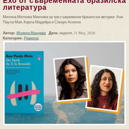
Ехо от съвременната бразилска
литература
Милена Миткова Минчева за три съвременни бразилски авторки: Ана
Паула Мая, Карла Мадейра и Сокоро Асиоли.
Автор:
Дата:
Милена Минчева
неделя, 31 May, 2026
Категория:
Ревюта