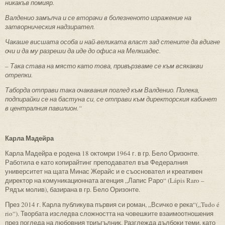
никакъв помияр.
Валденио замълча и се вторачи в болезненото изражение на
затворническия надзирател.
Чакаше висшата особа и най-великата власт зад стените да вдигне
очи и да му разреши да иде до офиса на Мелкиадес.
– Така става на място като това, привързваме се към всякакви
отрепки.
Таборда отправи така очаквания поглед към Валденио. Полека,
подпирайки се на бастуна си, се отправи към директорския кабинет
в централния павилион.“
Карла Мадейра
Карла Мадейра е родена 18 октомри 1964 г. в гр. Бело Оризонте.
Работила е като копирайтинг преподавател във Федералния
университет на щата Минас Жерайс и е съосновател и креативен
директор на комуникационната агенция „Лапис Раро“ (Lápis Raro –
Рядък молив), базирана в гр. Бело Оризонте.
През 2014 г. Карла публикува първия си роман, „Всичко е река“(„Tudo é
rio“). Творбата изследва сложността на човешките взаимоотношения
през погледа на любовния триъгълник. Pазглежда дълбоки теми, като