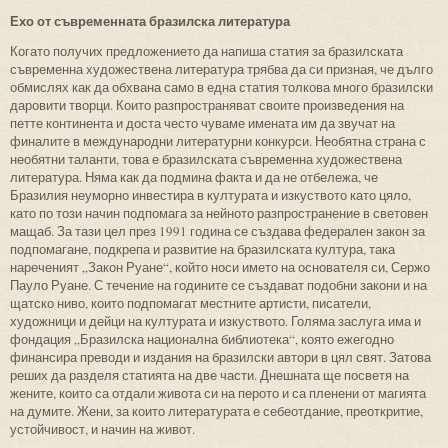
Ехо от съвременната бразилска литература
Когато получих предложението да напиша статия за бразилската
съвременна художествена литература трябва да си призная, че дълго
обмислях как да обхвана само в една статия толкова много бразилски
даровити творци. Които разпространяват своите произведения на
петте континента и доста често чуваме имената им да звучат на
финалите в международни литературни конкурси. Необятна страна с
необятни таланти, това е бразилската съвременна художествена
литература. Няма как да подмина факта и да не отбележа, че
Бразилия неуморно инвестира в културата и изкуството като цяло,
като по този начин подпомага за нейното разпространение в световен
мащаб. За тази цел през 1991 година се създава федерален закон за
подпомагане, подкрепа и развитие на бразилската култура, така
нареченият „Закон Руане“, който носи името на основателя си, Сержо
Пауло Руане. С течение на годините се създават подобни закони и на
щатско ниво, които подпомагат местните артисти, писатели,
художници и дейци на културата и изкуството. Голяма заслуга има и
фондация „Бразилска национална библиотека“, която ежегодно
финансира преводи и издания на бразилски автори в цял свят. Затова
реших да разделя статията на две части. Днешната ще посветя на
жените, които са отдали живота си на перото и са пленени от магията
на думите. Жени, за които литературата е себеотдание, преоткритие,
устойчивост, и начин на живот.