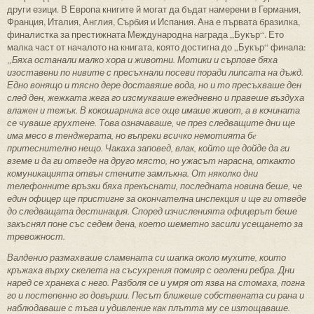
други езици. В Европа книгите й могат да бъдат намерени в Германия,
Франция, Италия, Англия, Сърбия и Испания. Ана е първата бразилка,
финалистка за престижната Международна награда „Букър“. Ето
малка част от началото на книгата, която достигна до „Букър“ финала:
„Бяха останали малко хора и животни.
Мотики и сърпове бяха
изоставени по нивите с пресъхнали посеви поради липсата на дъжд.
Едно вонящо и тясно дере доставяше вода, но и то пресъхваше ден
след ден, жежката жега го изсмукваше ежедневно и правеше въздуха
влажен и тежък. В кокошарника все още имаше живот
, а в кочината
се чуваше
грухтене. Това означаваше, че през следващите дни ще
има месо в тенджерата, но въпреки всичко немотията б
e
притеснително нещо. Чакаха заповед, влак, който ще дойде да ги
вземе и да ги отведе на друго място
, но у
жасът нарасна, откакто
комуникацията отвън стените замлъкна. От няколко дни
телефонните връзки бяха прекъснати, последната новина беше, че
един офицер ще пристигне за окончателна инспекция и ще ги отведе
до следващата дестинация. Според изчисленията офицерът беше
закъснял поне със седем дена, което шеметно засили усещането за
тревожност.
Валденио размахваше сламената си шапка около мухите, които
кръжаха върху скелета на съсухрения помияр
с оголени ребра. Дни
наред се хранеха с него. Разболя се и умря от язва на стомаха, погна
го и постепенно го довърши. Песът ближеше собствената си рана и
наблюдаваше с тъга и удивление как плътта му се изтощаваше.