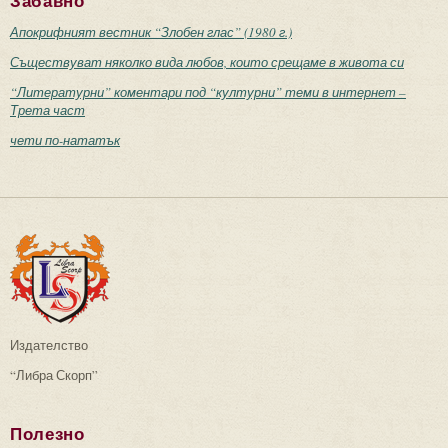
Забавно
Апокрифният вестник “Злобен глас” (1980 г.)
Съществуват няколко вида любов, които срещаме в живота си
“Литературни” коментари под “културни” теми в интернет –
Трета част
чети по-нататък
Издателство
“Либра Скорп”
Полезно