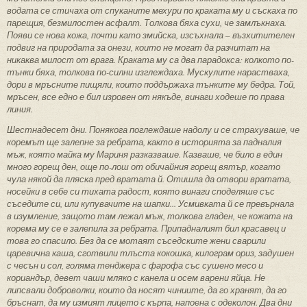
водата
се стичаха от спуканите мехури по краката му и
съскаха по
парещия, безмилостен асфалт. Толкова бяха сухи, че замлъкнаха.
Появи се нова кожа, почти като змийска, изсъхнала – възхитителен
подвиг на природата за онези, които не могат да разчитат на
никаква милост от врага. Краката му са два парадокса: колкото по-
тънки бяха, толкова по-силни изглеждаха. Мускулите нарастваха,
дори в мръсните пищяли, които поддържаха тънките му бедра. Той,
мръсен, все едно е бил изровен от някъде, винаги ходеше по права
линия.
Шестнадесет дни. Понякога поглеждаше надолу и се страхуваше, че
коремът ще залепне за ребрата, както в историята за падналия
мъж, която майка му Мариня разказваше. Казваше, че било в един
много горещ ден, още по-лош от обичайния горещ вятър, когато
чула някой да пляска пред вратата й.
Отишла да отвори вратата,
носейки в себе си тихата радост, която винаги споделяше със
съседите си, или купувачите на шапки...
Усмивката й се превърнала
в изумление, защото там лежал мъж, толкова гладен, че кожата на
корема му се е залепила за ребрата. Припадналият бил красавец и
това го спасило. Без да се мотаят съседските жени сварили
царевична каша, сготвили тлъста кокошка, килограм ориз, задушен
с чесън и сол, голяма тенджера с фарофа със сушено месо и
кориандър, девет чаши мляко с канела и осем варени яйца. Не
липсвали доброволки, които да носят чиниите, да го хранят, да го
бръснат, да му измият лицето с кърпа, напоена с одеколон. Два дни