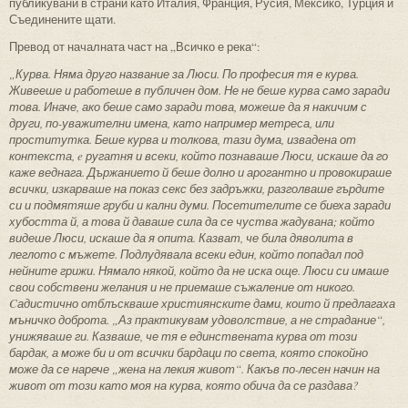
публикувани в страни като Италия, Франция, Русия, Мексико, Турция и
Съединените щати.
Превод от началната част на „Всичко е река“:
„Курва. Няма друго название за Люси. По професия тя е курва.
Живееше и работеше в публичен дом. Не не беше курва само заради
това. Иначе, ако беше само заради това, можеше да я накичим с
други, по-уважителни имена, като например метреса, или
проститутка. Беше курва и толкова
, тази дума, извадена от
контекста,
e ругатня и всеки, който познаваше Люси, искаше да го
каже веднага. Държанието й беше долно и арогантно и провокираше
всички, изкарваше на показ секс без задръжки, разголваше гърдите
си и подмятяше груби и кални думи. Посетителите се биеха заради
хубостта й
, а
това й даваше сила да се чуства жадувана; който
видеше Люси, искаше да я опита. Казват, че била дяволита в
леглото с мъжете. Подлудявала всеки един, който попадал под
нейните грижи. Нямало някой, който да не иска още.
Люси си имаше
свои собствени желания и не приемаше съжаление от никого.
Cадистично отблъскваше християнските дами, които й предлагаха
мъничко доброта. „Аз практикувам удоволствие, а не страдание“,
унижяваше ги. Казваше, че тя е единствената курва от този
бардак, а може би и от всички бардаци по света, която спокойно
може да се нарече „жена на лекия живот“. Какъв по-лесен начин на
живот от този като моя на курва, която обича да се раздава?