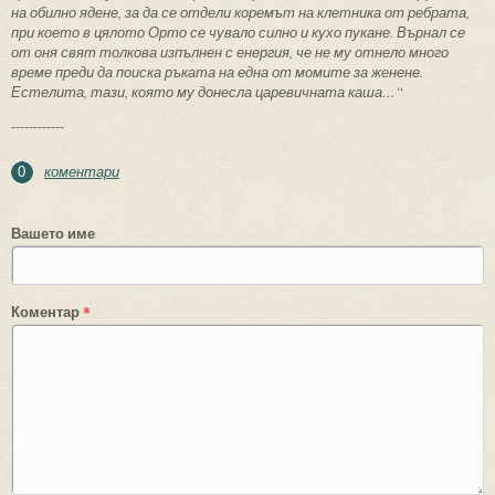
на обилно ядене, за да се отдели коремът на клетника от ребрата,
при което в цялото Орто се чувало силно и кухо пукане. Върнал се
от оня свят толкова изпълнен с енергия, че не му отнело много
време преди да поиска ръката на една от момите за женене.
Естелита, тази, която му донесла царевичната каша…“
------------
коментари
0
Вашето име
Коментар
*