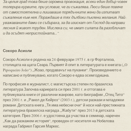
За целия град това беше огромна провокация, всеки един добър човек
толерира курвите, при условие, че ги съжалява. Люси беше повече
от самостоятелна и лишаваше порядъчните жени да изпитват
съжаление към нея. Пораждаше в тях дълбоки пъклени желания. Най-
уважаваните дами се събираха, за да изискат от Господ да направи
лесния й живот труден. Мислеха си, че имат силата да разобличат
и да осъдят непристойната...“
Сокоро Асиоли
Сокоро Асиоли е родена на 24 февруари 1975 г. в гр Форталеза,
столицата на щата Сеара. Първият й опит в литературата е книгата („O
Pipoqueiro João“) „Жоао, продавачът на пуканки“. Произведението е
написано и публикувано, когато Сокоро е едва осемгодишна.
По професия е журналист, с магистърска степен по бразилска
литература Започва кариерата си през 2001 г. и оттогава е
публикувала книги от различни жанрове, като биографии „Отец Тито“
през 2001 г. и „Ракел де Кейроз“ (2003 г.), детски разкази и младежки
романи. Детската книга „Тя има небесни очи“ й носи най-престижната
литературна бразилска награда „Жабути“ през 2013 в детската
категория. През 2006 г. е удостоена да участва в семинар, наречен
„Как да разкажем история“, проведен от носителя на Нобелова
награда Габриел Гарсия Маркес.