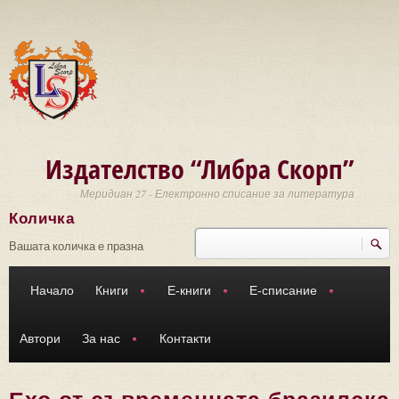
Премини към основното съдържание
Издателство “Либра Скорп”
Меридиан 27 - Електронно списание за литература
Количка
Търси
Форма за търсене
Вашата количка е празна
Начало
Книги
Е-книги
Е-списание
Автори
За нас
Контакти