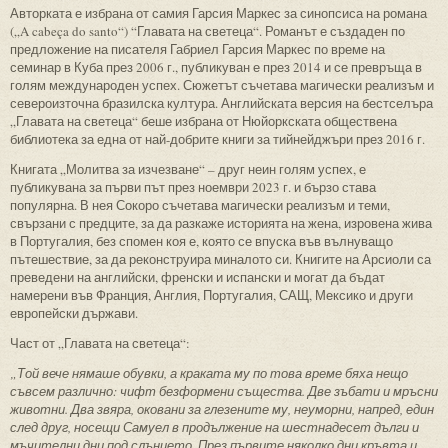
Авторката е избрана от самия Гарсия Маркес за синопсиса на романа
(„A cabeça do santo“) “Главата на светеца“. Романът е създаден по
предложение на писателя Габриел Гарсия Маркес по време на
семинар в Куба през 2006 г., публикуван е през 2014 и се превръща в
голям международен успех. Сюжетът съчетава магически реализъм и
североизточна бразилска култура. Английската версия на бестселъра
„Главата на светеца“ беше избрана от Нюйоркската обществена
библиотека за една от най-добрите книги за тийнейджъри през 2016 г.
Книгата „Молитва за изчезване“ – друг неин голям успех, е
публикувана за първи път през ноември 2023 г. и бързо става
популярна. В нея Сокоро съчетава магически реализъм и теми,
свързани с предците, за да разкаже историята на жена, изровена жива
в Португалия, без спомен коя е, която се впуска във вълнуващо
пътешествие, за да реконструира миналото си. Книгите на Арсиоли са
преведени на английски, френски и испански и могат да бъдат
намерени във Франция, Англия, Португалия, САЩ, Мексико и други
европейски държави.
Част от „Главата на светеца“:
„
Той вече нямаше обувки, а краката му по това време бяха нещо
съвсем различно: чифт безформени същества. Две зъбати и мръсни
животни. Два
звяра
, оковани за глезените му, неуморни, напред, един
след друг, носещи Самуе
л в продължение на шестнадесет дълги и
мъчителни дни под слънцето. През първите няколко дни кръвта и