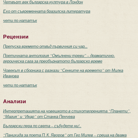
Четвърт век българска култура в Лондон
Ехо от съвременната бразилска литература
чети по-нататък
Рецензии
Препуска времето отвъд първичния си чар...
Поетичната антология “Омълнени треви” – драматично-
героическа сага за преобърнатото българско време
Човекът в сборника с разкази “Сенките на времето” от Милка
Иванова
чети по-нататък
Анализи
Интерпретацията на човешкото в стихотворенията “Планети”,
“Магия” и “Икар” от Станка Пенчева
Български пера по света – събудете ни!..
“Панихида за поета П. К. Яворов” от Гео Милев – среща на двама