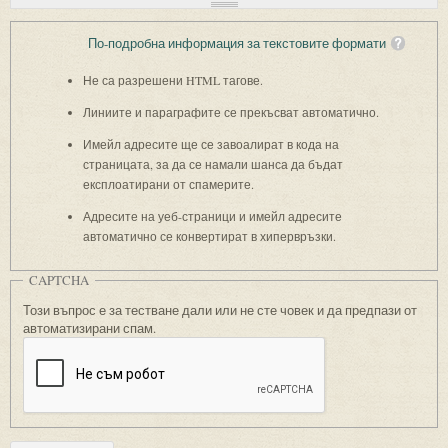
По-подробна информация за текстовите формати
Не са разрешени HTML тагове.
Линиите и параграфите се прекъсват автоматично.
Имейл адресите ще се завоалират в кода на
страницата, за да се намали шанса да бъдат
експлоатирани от спамерите.
Адресите на уеб-страници и имейл адресите
автоматично се конвертират в хипервръзки.
CAPTCHA
Този въпрос е за тестване дали или не сте човек и да предпази от
автоматизирани спам.