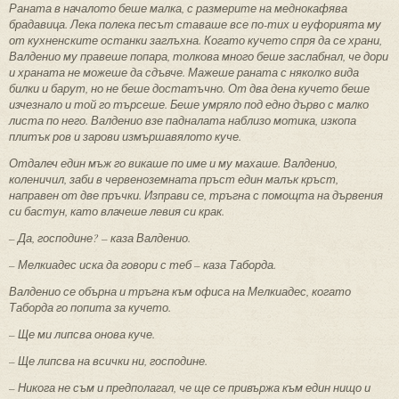
Раната в началото беше малка,
с размерите на меднокафява
брадавица. Лека полека песът ставаше все по-тих и еуфорията му
от кухненските останки заглъхна. Когато кучето спря да се храни,
Валденио му правеше попара, толкова много беше заслабнал, че дори
и храната не можеше да сдъвче. Мажеше раната с няколко вида
билки и барут, но не беше достатъчно. От два дена кучето беше
изчезнало и той го търсеше. Беше умряло под едно дърво с малко
листа по него. Валденио взе падналата наблизо мотика, изкопа
плитък ров и зарови измършавялото куче.
Отдалеч един мъж го викаше по име и му махаше. Валденио,
коленичил, заби в червеноземната пръст един малък кръст,
направен от две пръчки. Изправи се, тръгна с помощта на дървения
си бастун, като влачеше левия си крак.
– Да, господине?
– каза Валденио.
– Мелкиадес иска да говори с теб
– каза Таборда.
Валденио се обърна и тръгна към офиса на Мелкиадес, когато
Таборда го попита за кучето.
– Ще ми липсва онова куче.
– Ще липсва на всички ни, господине.
– Никога не съм и предполагал, че ще се привържа към един нищо и