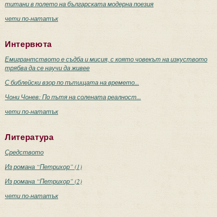
титани в полето на българската модерна поезия
чети по-нататък
Интервюта
Емигрантството е съдба и мисия, с която човекът на изкуството
трябва да се научи да живее
С библейски взор по пътищата на времето...
Чони Чонев: По пътя на солената реалност...
чети по-нататък
Литература
Средството
Из романа “Петрихор” (1)
Из романа “Петрихор” (2)
чети по-нататък