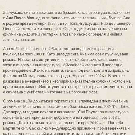
Заслужава си пътешествието из бразилската литература да започнем
Ана Паула Мая
с
, една от финалистките на тазгодишния „Букър“. Ана
е родена през декември 1977 г. в гр. Нова Игуасу, щат Рио де Жанейро.
Освен писател, тя е и сценарист. Още от дете изпитва влечение към
филми на ужасите и уестърни, а това по-късно определя и нейния
литературен стил.
Ана дебютира с романа „Обитателят на подземните разломи“,
публикуван през 2003 г. Като цяло до сега Ана има осем публикувани
романа. Известна с интуитивния си стил, който съчетава съспенс,
ужас и съвременна литература, най-забележителното й последно
произведение е „Както на земята, така и под нея“, което я изпраща на
финала за Международната награда „Букър“ през 2026 г. В него се
разказва за ежедневието в изолирана наказателна колония, която е на
прага на закриване. Институцията е построена върху земя, чиято слава
е свързана с убийства и изтезания на поробени хора.
С романа си „За добитъка и хората“ (2013) преведен и публикуван на
английски, Мая печели престижната британска награда PEN Translates.
Две поредни години печели и наградата „Сао Пауло“ за литература в
основната категория за най-добра книга на годината: през 2018 с
романа „Както на земята, така и под нея“ и през 2019 – с „ Погреби
мъртвите си“. Със силно международно признание, произведенията й
са преведени на английски, испански, италиански, сръбски, турски и