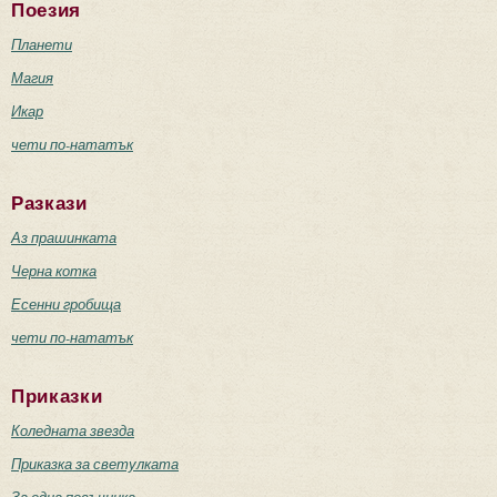
Поезия
Планети
Магия
Икар
чети по-нататък
Разкази
Аз прашинката
Черна котка
Есенни гробища
чети по-нататък
Приказки
Коледната звезда
Приказка за светулката