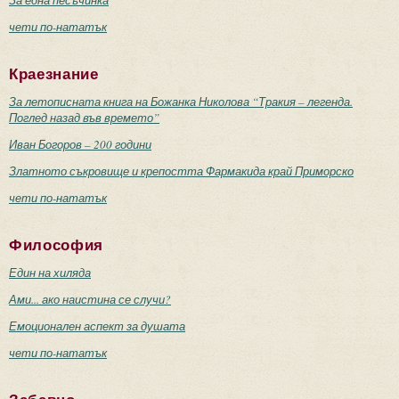
За една песъчинка
чети по-нататък
Краезнание
За летописната книга на Божанка Николова “Тракия – легенда.
Поглед назад във времето”
Иван Богоров – 200 години
Златното съкровище и крепостта Фармакида край Приморско
чети по-нататък
Философия
Един на хиляда
Ами... ако наистина се случи?
Емоционален аспект за душата
чети по-нататък