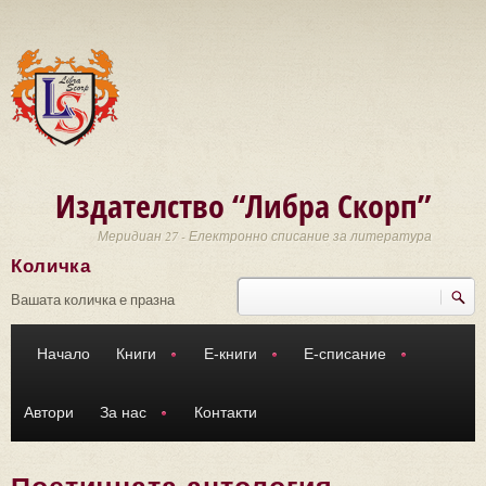
Премини към основното съдържание
Издателство “Либра Скорп”
Меридиан 27 - Електронно списание за литература
Количка
Търси
Форма за търсене
Вашата количка е празна
Начало
Книги
Е-книги
Е-списание
Автори
За нас
Контакти