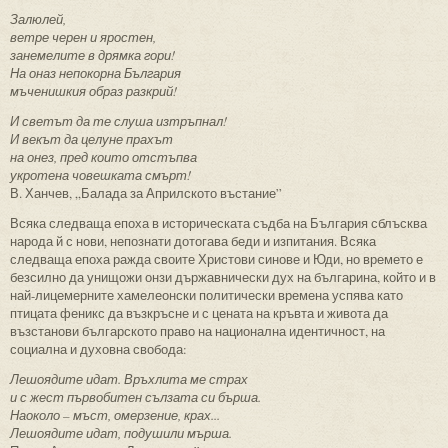
Залюлей,
ветре черен и яростен,
занемелите в дрямка гори!
На оназ непокорна България
мъченишкия образ разкрий!
И светът да те слуша изтръпнал!
И векът да целуне прахът
на онез, пред които отстъпва
укротена човешката смърт!
В. Ханчев, „Балада за Априлското въстание”
Всяка следваща епоха в историческата съдба на България сблъсква
народа й с нови, непознати дотогава беди и изпитания. Всяка
следваща епоха ражда своите Христови синове и Юди, но времето е
безсилно да унищожи онзи държавнически дух на българина, който и в
най-лицемерните хамелеонски политически времена успява като
птицата феникс да възкръсне и с цената на кръвта и живота да
възстанови българското право на национална идентичност, на
социална и духовна свобода:
Лешоядите идат. Връхлита ме страх
и с жест първобитен сълзата си бърша.
Наоколо – мъст, омерзение, крах...
Лешоядите идат, подушили мърша.