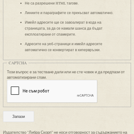
Не са разрешени HTML тагове.
Линиите и параграфите се прекъсват автоматично.
Имейл адресите ще се завоалират в кода на
страницата, за да се намали шанса да бъдат
експлоатирани от спамерите.
Адресите на уеб-страници и имейл адресите
автоматично се конвертират в хипервръзки.
CAPTCHA
Този въпрос е за тестване дали или не сте човек и да предпази от
автоматизирани спам.
Издателство "Либра Скорп" не носи отговорност за съдържанието на