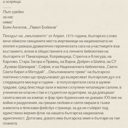
и искряща.
..........
Път среден
за нас
няма!
Боян Ангелов, „Павел Бобеков”
Походът на „омълненото” от Април, 1876 година, българско слово
вече обиколи свещените места-жертвеници на националната ни
епопея и разказа драматично-героическата сага на участниците във
въстанието, влезе в обществените и в личните библиотеки на
българите от Панагюрище, Копривщица, Стрелча и Клисура, на
Карлово, Стара Загора и Правец, на Варна, Добрич и Шабла, на СУ
„Кузман Шапкарев”, София, и на Националната библиотека „Свети
Свети Кирил и Методий”. „Омълненените треви” на българско
поетично слово ще продължават да възкресяват българския дух и в
следващите месеци и години – в полуосиротели села и шумни
градове, сред блестящи зали и малки схлупени читалищни салони, в
ученически класни стаи и студентски аудитории, за да довършат
своята мисия на компас и фар през буреносния ни днешен ХХI век на
войни и разделения, на грешни любови и святи омрази в тънки
книжлета и бляскави фейсбук страници, за да ни събират под
единствено верния флаг на нашата българска национална
идентичност. Дотогава, докато има българска земя и българи на тая
планета.