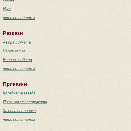
Магия
Икар
чети по-нататък
Разкази
Аз прашинката
Черна котка
Есенни гробища
чети по-нататък
Приказки
Коледната звезда
Приказка за светулката
За една песъчинка
чети по-нататък