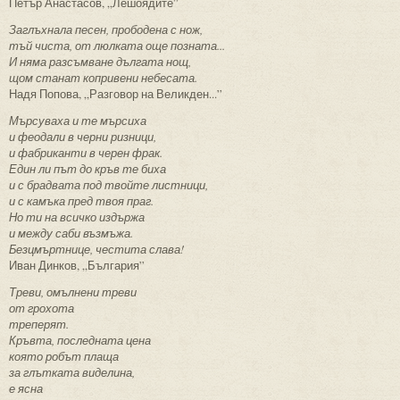
Петър Анастасов, „Лешоядите”
Заглъхнала песен, прободена с нож,
тъй чиста, от люлката още позната...
И няма разсъмване дългата нощ,
щом станат копривени небесата.
Надя Попова, „Разговор на Великден...”
Мърсуваха и те мърсиха
и феодали в черни ризници,
и фабриканти в черен фрак.
Един ли път до кръв те биха
и с брадвата под твойте листници,
и с камъка пред твоя праг.
Но ти на всичко издържа
и между саби възмъжа.
Безцмъртнице, честита слава!
Иван Динков, „България”
Треви, омълнени треви
от грохота
треперят.
Кръвта, последната цена
която робът плаща
за глътката виделина,
е ясна