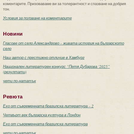
коментарите. Призоваваме ви за толерантност и спазване на добрия
тон.
Условия за ползване на коментарите
Новини
Гласове от село Александрово – живата история на българското
село
Наш автор с престижно отличие в Хамбург
Национален литературен конкурс “Петя Дубарова ‘2025”
(резултати)
чети по-нататък
Ревюта
Ехо от съвременната бразилска литература – 2
Четвърт век българска култура в Лондон
Ехо от съвременната бразилска литература
чети по-нататък