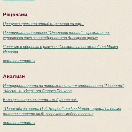
Рецензии
Препуска времето отвъд първичния си чар...
Поетичната антология “Омълнени треви” – драматично-
героическа сага за преобърнатото българско време
Човекът в сборника с разкази “Сенките на времето” от Милка
Иванова
чети по-нататък
Анализи
Интерпретацията на човешкото в стихотворенията “Планети”,
“Магия” и “Икар” от Станка Пенчева
Български пера по света – събудете ни!..
“Панихида за поета П. К. Яворов” от Гео Милев – среща на двама
титани в полето на българската модерна поезия
чети по-нататък