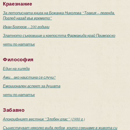
Краезнание
За летописната книга на Божанка Николова “Тракия – легенда.
Поглед назад във времето”
Иван Богоров – 200 години
Златното съкровище и крепостта Фармакида край Приморско
чети по-нататък
Философия
Един на хиляда
Ами... ако наистина се случи?
Емоционален аспект за душата
чети по-нататък
Забавно
Апокрифният вестник “Злобен глас” (1980 г.)
Съществуват няколко вида любов, които срещаме в живота си