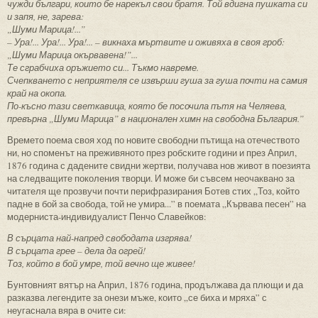
чужди българи, които бе нарекъл свои братя. Той вдигна пушката си
и запя, не, зарева:
„Шуми Марица!...”
– Ура!... Ура!... Ура!... – викнаха мъртвите и оживяха в своя гроб:
„Шуми Марица окървавена!”...
Те сграбчиха оръжието си... Тъкмо навреме.
Счепкването с неприятеля се извърши гуша за гуша почти на самия
край на окопа.
По-късно тази светкавица, която бе посочила пътя на Челяева,
превърна „Шуми Марица” в национален химн на свободна България.”
Времето поема своя ход по новите свободни пътища на отечеството
ни, но споменът на преживяното през робските години и през Април,
1876 година с дадените свидни жертви, получава нов живот в поезията
на следващите поколения творци. И може би съвсем неочаквано за
читателя ще прозвучи почти перифразирания Ботев стих „Тоз, който
падне в бой за свобода, той не умира...” в поемата „Кървава песен” на
модерниста-индивидуалист Пенчо Славейков:
В сърцата най-напред свободата изгрява!
В сърцата грее – дела да огрей!
Тоз, който в бой умре, той вечно ще живее!
Бунтовният вятър на Април, 1876 година, продължава да плющи и да
разказва легендите за онези мъже, които „се биха и мряха” с
неугаснала вяра в очите си: