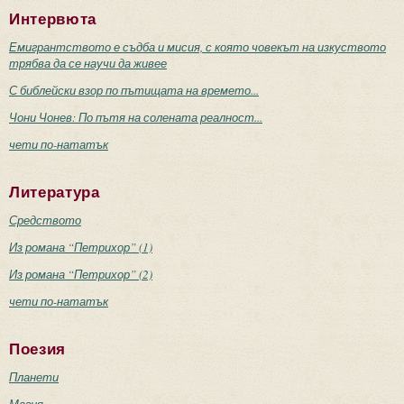
Интервюта
Емигрантството е съдба и мисия, с която човекът на изкуството
трябва да се научи да живее
С библейски взор по пътищата на времето...
Чони Чонев: По пътя на солената реалност...
чети по-нататък
Литература
Средството
Из романа “Петрихор” (1)
Из романа “Петрихор” (2)
чети по-нататък
Поезия
Планети