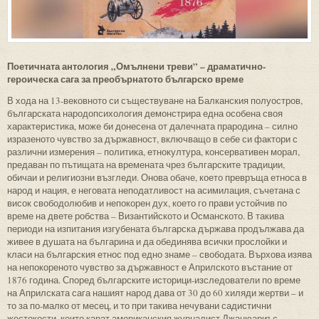
Поетичната антология „Омълнени треви” – драматично-
героическа сага за преобърнатото българско време
В хода на 13-вековното си съществуване на Балканския полуостров,
българската народопсихология демонстрира една особена своя
характеристика, може би донесена от далечната прародина – силно
изразеното чувство за държавност, включващо в себе си фактори с
различни измерения – политика, етнокултура, консервативен морал,
предаван по пътищата на времената чрез българските традиции,
обичаи и религиозни възгледи. Онова обаче, което превръща етноса в
народ и нация, е неговата неподатливост на асимилация, съчетана с
висок свободолюбив и непокорен дух, което го прави устойчив по
време на двете робства – Византийското и Османското. В такива
периоди на изпитания изгубената българска държава продължава да
живее в душата на българина и да обединява всички прослойки и
класи на българския етнос под едно знаме – свободата. Върхова изява
на непокореното чувство за държавност е Априлското въстание от
1876 година. Според българските историци-изследователи по време
на Априлската сага нашият народ дава от 30 до 60 хиляди жертви – и
то за по-малко от месец, и то при такива нечувани садистични
жестокости, които карат американския журналист Джанюариъс