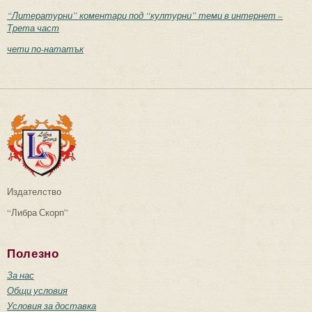
“Литературни” коментари под “културни” теми в интернет –
Трета част
чети по-нататък
Издателство
“Либра Скорп”
Полезно
За нас
Общи условия
Условия за доставка