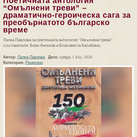
Поетичната антология
“Омълнени треви” –
драматично-героическа сага за
преобърнатото българско
време
Лалка Павлова за поетичната антология “Омълнени треви”
(съставители: Боян Ангелов и Благовеста Касабова).
Автор:
Дата:
Лалка Павлова
сряда, 1 July, 2026
Категория:
Рецензии