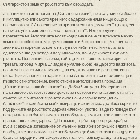
българското време от робството към свободата.
Заглавието на антологията („Омълнени треви”) не е случайно избрано
и имплицитно вписаното чрез него съдържание няма нищо общо с
посоченото от ИИ пояснение за прилагателното „омълнен” („покрусен,
натъжен, унил, изпълнен с мълчалива тъга”). И двете думи в
паратекста на Антологията носят кодирана в себе си връзката между
земното и небесното, между човешкото и божественото. Мълнията е
знак на Сътворението, което изплува от небитието, и има силата
едновременно да ражда и да унищожава, да бъде живот и смърт в
ръката на Всевишния, на онзи, който „пише” човешката история, а
тревата (според Мирча Елиаде) е умален образ на Дървото на живота,
носител на генетичната му мощ, на издръжливост и регенеративна
сила. Тези значения на паратекста на Антологията са вложени още в
първото стихотворение, което открива антологичната поредица –
„Стани, стани, юнак балкански” на Добри Чинтулов. Императивно
налагащото съответстващо действие повторение на „стани, стани”, в
съчетание с митологизираната сила на българина като „юнак
балкански”, въздейства мобилизиращо и активизира дълбоко скритото
под руините на робството държавническо чувство, за да го поведе към
пожарищата на бунта в името на свободата, а мотивът за славянската
православна солидарност („На помощ сърби, черногорци...храбри
руси”) зарежда изтерзаните от мъченическия живот души с вярата, че
свободата е постижима, но е необходимо да бъде показана на другите
братски народи и лична жертвеност за нея. Тази кауза звучи и в думите