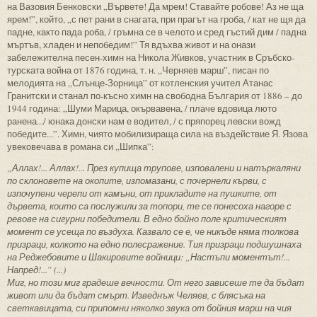
на Вазовия Бенковски „Вървете! Да мрем! Ставайте робове! Аз не ща
ярем!”, който, „с пет рани в снагата, при прагът на гроба, / кат не щя да
падне, както пада роба, / гръмна се в челото и сред гъстий дим / падна
мъртъв, хладен и непобедим!” Тя вдъхва живот и на онази
забележителна песен-химн на Никола Живков, участник в Сръбско-
турската война от 1876 година, т. н. „Черняев марш”, писан по
мелодията на „Слънце-Зорница” от котленския учител Атанас
Гранитски и станал по-късно химн на свободна България от 1886 – до
1944 година: „Шуми Марица, окървавена, / плаче вдовица люто
ранена.../ юнака донски нам е водител, / с пряпорец левски вожд
победите...”. Химн, чиято мобилизираща сила на въздействие Я. Язова
увековечава в романа си „Шипка”:
„Аллах!... Аллах!... През купища трупове, изповалени и натъркаляни
по склоновете на окопите, изпомазани, с почернели кърви, с
изпочупени черепи от камъни, от прикладите на пушките, от
дървета, които са послужили за топори, те се понесоха нагоре с
ревове на сигурни победители. В едно бойно поле критическият
момент се усеща по въздуха. Казвало се е, че никъде няма толкова
призраци, колкото на едно полесражение. Тия призраци подшушнаха
на Реджебовите и Шакировите войници: „Настъпи моментът!...
Напред!...” (...)
Миг, но този миг градеше вечности. От него зависеше те да бъдат
живот или да бъдат смърт. Изведнъж Челяев, с блясъка на
светкавицата, си припомни няколко звука от бойния марш на чия