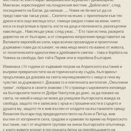
Макгахан, кореспондент на лондонския вестник „Дейли нюз”, след
посещението на Батак, да напише: „...Човек не би могъл да си
представи чак такъв ужас... Скелети на мъже, с прилепнали към тях
дрехи и все още висяща плът, гниещи заедно глави на жени, чиято
коса се въргаляше в прахта, кости на деца и пеленачета, разхвърляни
навсякъде... Навсякъде ужас след ужас...” Ето тази истина, разкрита
директно не от българин, а от специално изпратения представител на
Великите европейски сили, кара всички прозападни и произточни
държавни глави да осъзнаят, че има нещо много по-важно от живота,
от политическите идеологеми и дребнавите сметки – това е борбата на
Човека за свобода, бил той в Париж или в поробена България.
Изминаха 150 години от кървавия погром на Априлското въстание и
въпреки превратностите на историческата му съдба, българинът
продължава да доказва на света неунищожимото с нищо в гена му
чувство за държавност. Доказва го и поетичната антология „Омълнени
треви”, побрала в своите знакови 150 страници съкровените изповеди
на българските поети от Добри Чинтулов до днес, за да покаже на
света, че никой и нищо не може да унищожи българската жажда за
свобода, защото тя е записана с кръв и строшени кости в сърцето и
душата му, защото тя е жив въглен от кладите на въстаналите срещу
Византия българи под предводителството на Асен и Петър, жив
въглен от изгорените села, градове и храмове по време на Априлското
въстание, част от мъртвите трупове на онези българските опълченци,
с които живите влизат в последната битка за преобръщането на