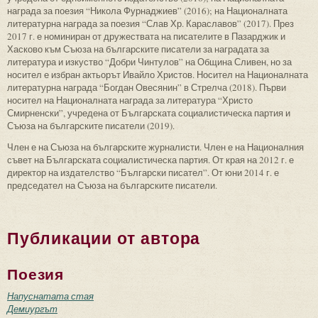
награда за поезия “Никола Фурнаджиев” (2016); на Националната
литературна награда за поезия “Слав Хр. Караславов” (2017). През
2017 г. е номиниран от дружествата на писателите в Пазарджик и
Хасково към Съюза на българските писатели за наградата за
литература и изкуство “Добри Чинтулов” на Община Сливен, но за
носител е избран актьорът Ивайло Христов. Носител на Националната
литературна награда “Богдан Овесянин” в Стрелча (2018). Първи
носител на Националната награда за литература “Христо
Смирненски”, учредена от Българската социалистическа партия и
Съюза на българските писатели (2019).
Член е на Съюза на българските журналисти. Член е на Националния
съвет на Българската социалистическа партия. От края на 2012 г. е
директор на издателство “Български писател”. От юни 2014 г. е
председател на Съюза на българските писатели.
Публикации от автора
Поезия
Напуснатата стая
Демиургът