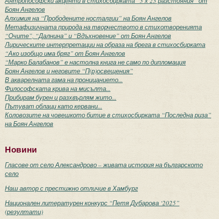
Антропософски акценти в стихосбирката “3 х 23 разстояния” от
Боян Ангелов
Алхимия на “Прободените носталгии” на Боян Ангелов
Метафизичната природа на творчеството в стихотворенията
“Очите”, “Далнина” и “Вдъхновение” от Боян Ангелов
Лирическите интерпретации на образа на брега в стихосбирката
“Ако изобщо има бряг” от Боян Ангелов
“Марко Балабанов” е настолна книга не само по дипломация
Боян Ангелов и неговите “П(р)освещения”
В акварелната гама на проницанието...
Философската крива на мисълта...
Прибирам бурен и разхвърлям жито...
Пътуват облаци като кервани...
Коловозите на човешкото битие в стихосбирката “Последна риза”
на Боян Ангелов
Новини
Гласове от село Александрово – живата история на българското
село
Наш автор с престижно отличие в Хамбург
Национален литературен конкурс “Петя Дубарова ‘2025”
(резултати)