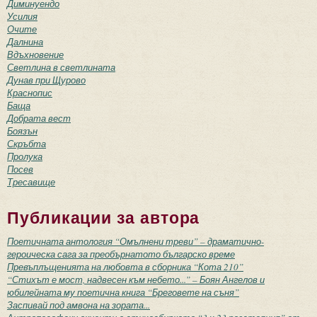
Диминуендо
Усилия
Очите
Далнина
Вдъхновение
Светлина в светлината
Дунав при Щурово
Краснопис
Баща
Добрата вест
Боязън
Скръбта
Пролука
Посев
Тресавище
Публикации за автора
Поетичната антология “Омълнени треви” – драматично-
героическа сага за преобърнатото българско време
Превъплъщенията на любовта в сборника “Кота 210”
“Стихът е мост, надвесен към небето...” – Боян Ангелов и
юбилейната му поетична книга “Бреговете на съня”
Заспивай под амвона на зората...