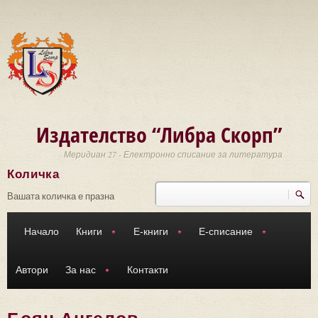
Премини към основното съдържание
Издателство “Либра Скорп”
Меридиан 27 - Електронно списание за литература
Количка
Търси
Форма за търсене
Вашата количка е празна
Начало
Книги
Е-книги
Е-списание
Автори
За нас
Контакти