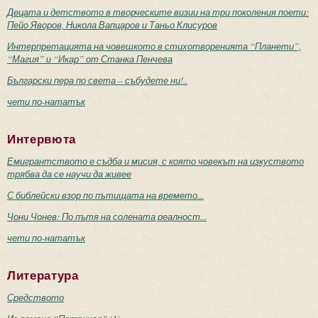
Децата и детството в творческите визии на три поколения поети:
Пейо Яворов, Никола Вапцаров и Таньо Клисуров
Интерпретацията на човешкото в стихотворенията “Планети”,
“Магия” и “Икар” от Станка Пенчева
Български пера по света – събудете ни!..
чети по-нататък
Интервюта
Емигрантството е съдба и мисия, с която човекът на изкуството
трябва да се научи да живее
С библейски взор по пътищата на времето...
Чони Чонев: По пътя на солената реалност...
чети по-нататък
Литература
Средството