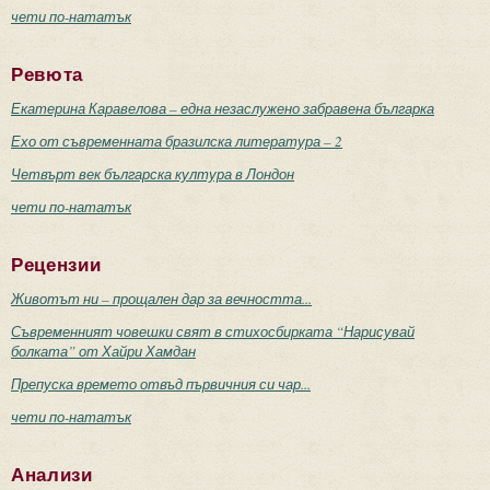
чети по-нататък
Ревюта
Екатерина Каравелова – една незаслужено забравена българка
Ехо от съвременната бразилска литература – 2
Четвърт век българска култура в Лондон
чети по-нататък
Рецензии
Животът ни – прощален дар за вечността...
Съвременният човешки свят в стихосбирката “Нарисувай
болката” от Хайри Хамдан
Препуска времето отвъд първичния си чар...
чети по-нататък
Анализи