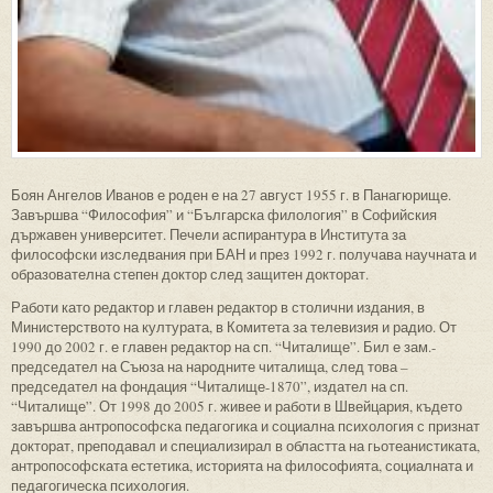
Боян Ангелов Иванов е роден е на 27 август 1955 г. в Панагюрище.
Завършва “Философия” и “Българска филология” в Софийския
държавен университет. Печели аспирантура в Института за
философски изследвания при БАН и през 1992 г. получава научната и
образователна степен доктор след защитен докторат.
Работи като редактор и главен редактор в столични издания, в
Министерството на културата, в Комитета за телевизия и радио. От
1990 до 2002 г. е главен редактор на сп. “Читалище”. Бил е зам.-
председател на Съюза на народните читалища, след това –
председател на фондация “Читалище-1870”, издател на сп.
“Читалище”. От 1998 до 2005 г. живее и работи в Швейцария, където
завършва антропософска педагогика и социална психология с признат
докторат, преподавал и специализирал в областта на гьотеанистиката,
антропософската естетика, историята на философията, социалната и
педагогическа психология.