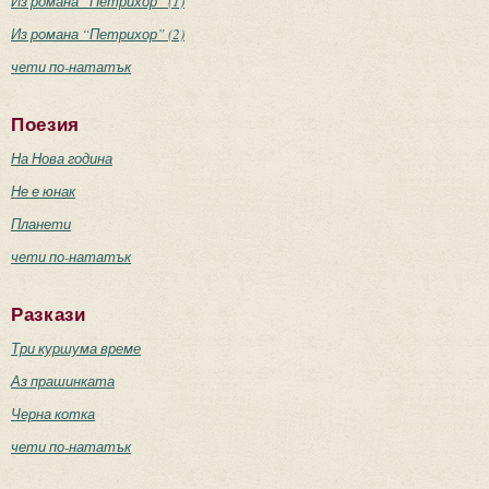
Из романа “Петрихор” (1)
Из романа “Петрихор” (2)
чети по-нататък
Поезия
На Нова година
Не е юнак
Планети
чети по-нататък
Разкази
Три куршума време
Аз прашинката
Черна котка
чети по-нататък