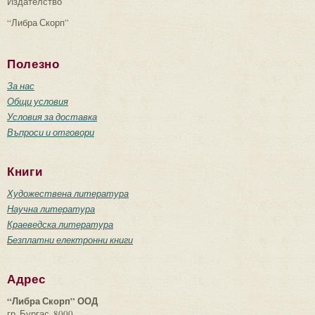
Издателство
“Либра Скорп”
Полезно
За нас
Общи условия
Условия за доставка
Въпроси и отговори
Книги
Художествена литература
Научна литература
Краеведска литература
Безплатни електронни книги
Адрес
“Либра Скорп” ООД
гр. Бургас, 8000