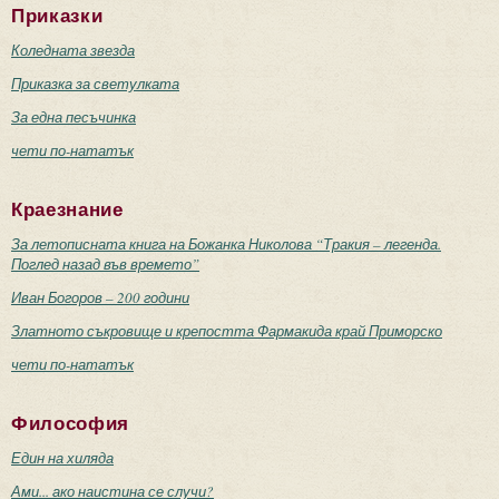
Приказки
Коледната звезда
Приказка за светулката
За една песъчинка
чети по-нататък
Краезнание
За летописната книга на Божанка Николова “Тракия – легенда.
Поглед назад във времето”
Иван Богоров – 200 години
Златното съкровище и крепостта Фармакида край Приморско
чети по-нататък
Философия
Един на хиляда
Ами... ако наистина се случи?