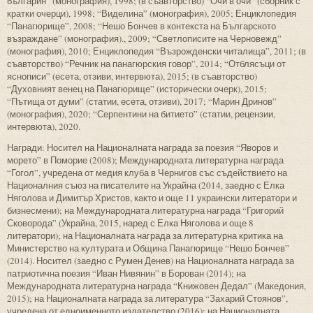
българин” (монография), 1998; (в съавторство) “Очи в очи” (сборник с
кратки очерци), 1998; “Виделина” (монография), 2005; Енциклопедия
“Панагюрище”, 2008; “Нешо Бончев в контекста на Българското
възраждане” (монография)., 2009; “Светлописите на Черновежд”
(монография), 2010; Енциклопедия “Възрожденски читалища”, 2011; (в
съавторство) “Речник на панагюрския говор”, 2014; “Отблясъци от
яснописи” (есета, отзиви, интервюта), 2015; (в съавторство)
“Духовният венец на Панагюрище” (исторически очерк), 2015;
“Пътища от думи” (статии, есета, отзиви), 2017; “Марин Дринов”
(монография), 2020; “Серпентини на битието” (статии, рецензии,
интервюта), 2020.
Награди: Носител на Националната награда за поезия “Яворов и
морето” в Поморие (2008); Международната литературна награда
“Гогол”, учредена от медия клуба в Чернигов със съдействието на
Националния съюз на писателите на Украйна (2014, заедно с Елка
Няголова и Димитър Христов, както и още 11 украински литератори и
бизнесмени); на Международната литературна награда “Григорий
Сковорода” (Украйна, 2015, наред с Елка Няголова и още 8
литератори); на Националната награда за литературна критика на
Министерство на културата и Община Панагюрище “Нешо Бончев”
(2014). Носител (заедно с Румен Денев) на Националната награда за
патриотична поезия “Иван Нивянин” в Борован (2014); на
Международната литературна награда “Книжовен Дедал” (Македония,
2015); на Националната награда за литература “Захарий Стоянов”,
учредена от едноименното издателство (2016); на Националната