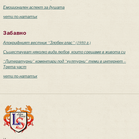
Емоционален аспект за душата
чети по-нататък
Забавно
Апокрифният вестник “Злобен глас” (1980 г.)
Съществуват няколко вида любов, които срещаме в живота си
“Литературни” коментари под “културни” теми в интернет –
Трета част
чети по-нататък