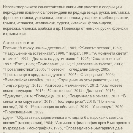
Негови творби като самостоятелни книги или участия в сборници и
периодични издания са превеждани на редица езици: руски, английски,
френски, немски, украински, чешки, полски, унгарски, сърбохърватски,
гръцки, испански, италиански, турски, китайски, фламандски,
норвежки, японски, арабски и др. Превежда от немски, руски, френски
и гръцки език.
Автор на книгите:
Поезия: “А върху ножа – детелина”, 1985; “Животът остава”, 1989;
“Разрушение на естетиката”, 1990; “Тиара”, 1991; “А момичета светят
от смях”, 1994; “Делтата на другия живот”, 1995; “Скали от вятър”,
1997; “Еос”, 1998; “Помилване”, 2002; “Цветовете на тъгата”, 2003;
“Протагонистика”, 2005; “Поетеон” – огледални хайку, 2005;
“Пристанище в средата на душата”, 2005; “Съзерцание”, 2006;
“Византийска мозайка”, 2008; “Отрицание на отрицанието”, 2009;
“Ъндърграунд”, 2012; “Разговор с мълчанието”, 2012; “Хълмовете
нямат полумрак”, 2013; “59 отстояния”, 2014; “Далнина”, 2015;
“Едикула”, 2016; “Поледица”, 2016; “Помръкнала е реката”, 2017; “В
сянката на хоругвите”, 2017; “Последна риза”, 2018; “Почти на
поглед”, 2019; “Реставрация на обелиска”, 2019; “Универсум”, 2020,
“П(р)освещения”, 2022.
Други: “Образът на съвременника в младата българска и съветска
поезия” (монография), 1984; “Античната философия през Българското
възраждане” (монография), 1996; “Справедливо е българинът да е