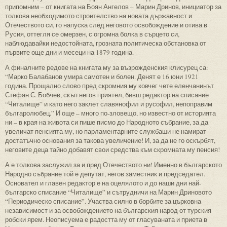
припомним – от книгата на Боян Ангелов – Марин Дринов, инициатор за
толкова необходимото строителство на новата държавност и
Отечеството си, го напуска след неговото освобождение и отива в
Русия, оттегля се омерзен, с огромна болка в сърцето си,
наблюдавайки недостойната, грозната политическа обстановка от
първите още дни и месеци на 1879 година.
А финалните редове на книгата му за възрожденския клисурец са:
“Марко Балабанов умира самотен и болен. Денят е 16 юни 1921
година. Прощално слово пред скромния му ковчег чете еленчанинът
Стефан С. Бобчев, скъп негов приятел, бивш редактор на списание
“Читалище” и като него заклет славянофил и русофил, непоправим
българолюбец.” И още – много по-зловещо, но известно от историята
ни – в края на живота си пише писмо до Народното събрание, за да
увеличат пенсията му, но парламентарните службаши не намират
достатъчно основания за такова увеличение! И, за да не го оскърбят,
неговите деца тайно добавят свои средства към скромната му пенсия!
А е толкова заслужил за и пред Отечеството ни! Именно в българското
Народно събрание той е депутат, негов заместник и председател.
Основател и главен редактор е на оцелялото и до наши дни най-
българско списание “Читалище” и сътрудничи на Марин Дриновото
“Периодическо списание”. Участва силно в борбите за църковна
независимост и за освобождението на българския народ от турския
робски ярем. Неописуема е радостта му от гласуваната и приета в