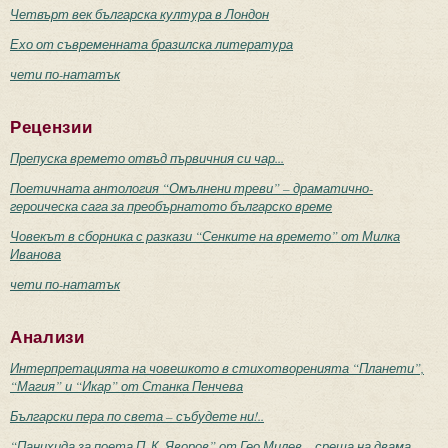
Четвърт век българска култура в Лондон
Ехо от съвременната бразилска литература
чети по-нататък
Рецензии
Препуска времето отвъд първичния си чар...
Поетичната антология “Омълнени треви” – драматично-
героическа сага за преобърнатото българско време
Човекът в сборника с разкази “Сенките на времето” от Милка
Иванова
чети по-нататък
Анализи
Интерпретацията на човешкото в стихотворенията “Планети”,
“Магия” и “Икар” от Станка Пенчева
Български пера по света – събудете ни!..
“Панихида за поета П. К. Яворов” от Гео Милев – среща на двама