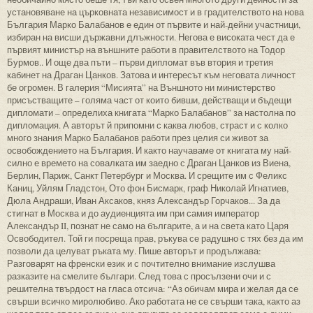
установяване на църковната независимост и в градителството на нова
България Марко Балабанов е един от първите и най-дейни участници,
избиран на висши държавни длъжности. Негова е високата чест да е
първият министър на външните работи в правителството на Тодор
Бурмов.. И още два пъти – първи дипломат във втория и третия
кабинет на Драган Цанков. Затова и интересът към неговата личност
бе огромен. В галерия “Мисията” на Външното ни министерство
присъстващите – голяма част от които бивши, действащи и бъдещи
дипломати – определиха книгата “Марко Балабанов” за настолна по
дипломация. А авторът й припомни с каква любов, страст и с колко
много знания Марко Балабанов работи през целия си живот за
освобождението на България. И както научаваме от книгата му най-
силно е времето на совалката им заедно с Драган Цанков из Виена,
Берлин, Париж, Санкт Петербург и Москва. И срещите им с Феликс
Каниц, Уйлям Гладстон, Ото фон Бисмарк, граф Николай Игнатиев,
Дюла Андраши, Иван Аксаков, княз Александър Горчаков... За да
стигнат в Москва и до аудиенцията им при самия император
Александър II, познат не само на българите, а и на света като Царя
Освободител. Той ги посреща прав, ръкува се радушно с тях без да им
позволи да целуват ръката му. Пише авторът и продължава:
Разговарят на френски език и с почтително внимание изслушва
разказите на смелите българи. След това с просълзени очи и с
решителна твърдост на гласа отсича: “Аз обичам мира и желая да се
свърши всичко миролюбиво. Ако работата не се свърши така, както аз