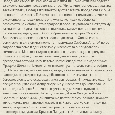
Народното събрание Търновска конституция. Той е истински радетел
за високо народно просвещение, след “Читалище” започва да издава
вестник “Век”, а след закриването му от властите, продължава с още
по-новия – “XIX век”. Той е изтъкнат социолог и политолог, работи за
високоидейна, ярка и действена журналистика и особено за
развитието на читалищата в градове и села. Неутолима е жаждата му
за знания и следва неотклонно пътищата си към прилагането им в
голямото народно дело. Високообразован и ерудиран “Марко
Балабанов е православен богослов с диплом от Халкинската
семинария и дипломиран юрист от парижката Сорбона. Ала той не се
задоволява само и единствено с университета в Хайделберг и
заминава за Мюнхен, където три месеца слуша лекции в прочутия
философски факултет на тамошния университет, в който е
преподавал авторът на “Система на трансцеденталния идеализъм”
Фридрих Шелинг. Привлечен от интелектуалната систематография на
д-р Петър Берон, той я използва, за да докаже своята теза за човешкия
напредък, формиран под въздействието на три научни школи:
богословската, философската и историческата. И научаваме още: При
специализацията си в Хайделберския университет до началото на
1870 година Марко Балабанов изучава задълбочено идеите на
немските просветители: Гетхолд Лесинг, Йохан Хердер и Йохан
Волфганг Гьоте. Обръщам внимание на тези факти, защото някои от
тях са малко или напълно неизвестни. Както – допускам – някои не
знаят, че думата “читалище” за пръв път се използва от
възрожденския даскал Кръстьо Пищурка, който я изписва върху