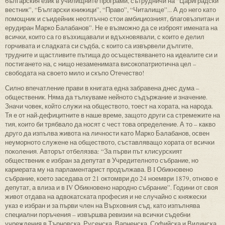
българския език в училищните програми, сътрудничи на “Цариградски
вестник”, “Български книжици”, “Право”, “Читалище”... А до него като
помощник и съидейник неотлъчно стои амбициозният, благовъзпитан и
ерудиран Марко Балабанов”. Не е възможно да се изброят имената на
всички, които са го възхищавали и вдъхновявали, с които е делил
горчивата и сладката си съдба, с които са извървели дългите,
трудните и щастливите пътища до осъществяването на идеалите си и
постигането на, с нищо незаменимата високопатриотична цел –
свободата на своето мило и скъпо Отечество!
Силно впечатление прави в книгата една забравена днес дума –
общественик. Няма да тълкуваме нейното съдържание и значение.
Значи човек, който служи на обществото, тоест на хората, на народа.
Тя е от най-дефицитните в наше време, защото други са стремежите на
тия, които би трябвало да носят с чест това определение. А то – какво
друго да изпълва живота на личности като Марко Балабанов, освен
неуморното служене на обществото, съставляващо хората от всички
поколения. Авторът отбелязва: “За първи път клисурският
общественик е избран за депутат в Учредителното събрание, но
кариерата му на парламентарист продължава. В I Обикновено
събрание, което заседава от 21 октомври до 24 ноември 1879, отново е
депутат, а влиза и в IV Обикновено народно събрание”. Години от своя
живот отдава на адвокатската професия и не случайно с княжески
указ е избран и за първи член на Върховния съд, като изпълнява
специални поръчения – извършва ревизии на всички съдебни
учреждения в Търновска, Русенска, Варненска, Софийска и Видинска