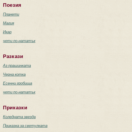
Поезия
Планети
Магия
Икар
чети по-нататък
Разкази
Аз прашинката
Черна котка
Есенни гробища
чети по-нататък
Приказки
Коледната звезда
Приказка за светулката