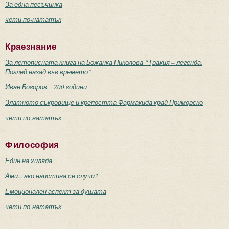
За една песъчинка
чети по-нататък
Краезнание
За летописната книга на Божанка Николова “Тракия – легенда.
Поглед назад във времето”
Иван Богоров – 200 години
Златното съкровище и крепостта Фармакида край Приморско
чети по-нататък
Философия
Един на хиляда
Ами... ако наистина се случи?
Емоционален аспект за душата
чети по-нататък