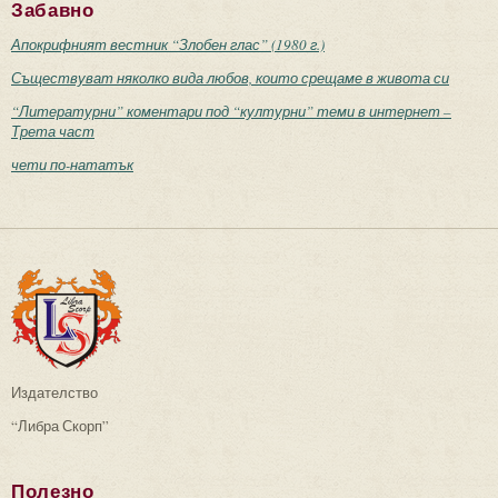
Забавно
Апокрифният вестник “Злобен глас” (1980 г.)
Съществуват няколко вида любов, които срещаме в живота си
“Литературни” коментари под “културни” теми в интернет –
Трета част
чети по-нататък
Издателство
“Либра Скорп”
Полезно