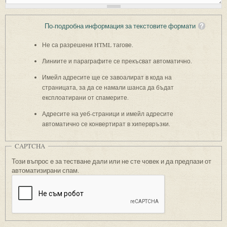
По-подробна информация за текстовите формати
Не са разрешени HTML тагове.
Линиите и параграфите се прекъсват автоматично.
Имейл адресите ще се завоалират в кода на
страницата, за да се намали шанса да бъдат
експлоатирани от спамерите.
Адресите на уеб-страници и имейл адресите
автоматично се конвертират в хипервръзки.
CAPTCHA
Този въпрос е за тестване дали или не сте човек и да предпази от
автоматизирани спам.