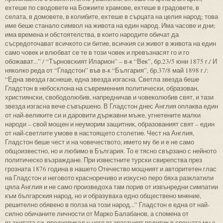
ехтеше по сводовете на Божиите храмове, ехтеше в градовете, в
селата, в домовете, в колибите, ехтеше в сърцата на целия народ; това
име беше станало символ на живота на един народ. Има часове и дни;
има времена и обстоятелства, в които народите обичат да
съсредоточават всичкото си битие, всичкия си живот в живота на един
само човек и влюбват се те в този човек и превъзнасят го и го
обожават...” / “Търновският Иларион” – в-к “Век”, бр.23/5 юни 1875 г./ И
няколко реда от “Гладстон” във в-к “България”, бр.37/8 май 1898 г./:
“Една звезда гаснеше, една звезда изгасна. Светла звезда беше
Гладстон в небосклона на съвременния политически, образован,
християнски, свободолюбив, напредничав и човеколюбив свят, и тази
звезда изгасна вече съвършено. В Гладстон днес Англия оплаква един
от най-великите си и даровити държавни мъже, угнетените малки
народи – свой мощен и неуморим защитник, образованият свят – един
от най-светлите умове в настоящето столетие. Чест на Англия,
Гладстон беше чест и на човечеството, името му бе и е не само
общоизвестно, но и любимо в България. То е тясно свързано с нейното
политическо възраждане. При известните турски свирепства през
грозната 1876 година в нашето Отечество мощният и авторитетен глас
на Гладстон и неговото красноречиво и изкусно перо бяха разклатили
цяла Англия и не само произведоха там порив от извънредни симпатии
към българския народ, но и образуваха едно обществено мнение,
решително обявено в полза на този народ...” Гладстон е една от най-
силно обичаните личности от Марко Балабанов, а спомена от
възхитата си, предизвикал у него възрастният политик в срещата му с