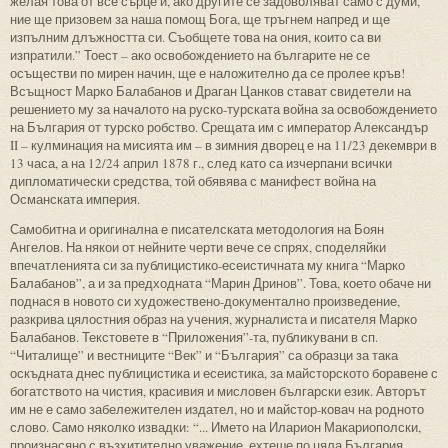
желая това от все сърце и, ако другите се задоволяват само с думи,
ние ще призовем за наша помощ Бога, ще тръгнем напред и ще
изпълним длъжността си. Съобщете това на ония, които са ви
изпратили.” Тоест – ако освобождението на българите не се
осъществи по мирен начин, ще е наложително да се пролее кръв!
Всъщност Марко Балабанов и Драган Цанков стават свидетели на
решението му за началото на руско-турската война за освобождението
на България от турско робство. Срещата им с император Александър
II – кулминация на мисията им – в зимния дворец е на 11/23 декември в
13 часа, а на 12/24 април 1878 г., след като са изчерпани всички
дипломатически средства, той обявява с манифест война на
Османската империя.
Самобитна и оригинална е писателската методология на Боян
Ангелов. На някои от нейните черти вече се спрях, споделяйки
впечатленията си за публицистико-есеистичната му книга “Марко
Балабанов”, а и за предходната “Марин Дринов”. Това, което обаче ни
поднася в новото си художествено-документално произведение,
разкрива цялостния образ на учения, журналиста и писателя Марко
Балабанов. Текстовете в “Приложения”-та, публикувани в сп.
“Читалище” и вестниците “Век” и “България” са образци за така
оскъдната днес публицистика и есеистика, за майсторското боравене с
богатството на чистия, красивия и мисловен български език. Авторът
им не е само забележителен издател, но и майстор-ковач на родното
слово. Само няколко извадки: “... Името на Иларион Макариополски,
произнасяно с възхитително уважение, ехтеше по цяла България,