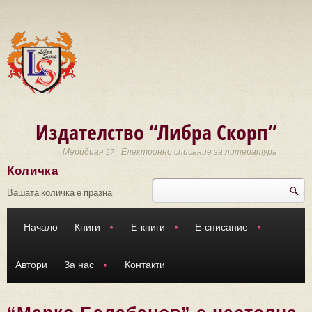
Премини към основното съдържание
Издателство “Либра Скорп”
Меридиан 27 - Електронно списание за литература
Количка
Търси
Форма за търсене
Вашата количка е празна
Начало
Книги
Е-книги
Е-списание
Автори
За нас
Контакти