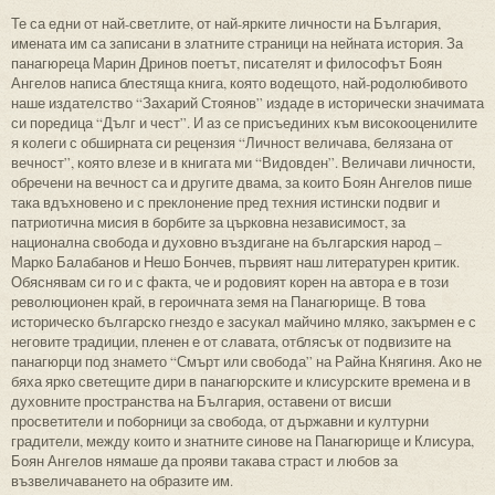
Те са едни от най-светлите, от най-ярките личности на България,
имената им са записани в златните страници на нейната история. За
панагюреца Марин Дринов поетът, писателят и философът Боян
Ангелов написа блестяща книга, която водещото, най-родолюбивото
наше издателство “Захарий Стоянов” издаде в исторически значимата
си поредица “Дълг и чест”. И аз се присъединих към високооценилите
я колеги с обширната си рецензия “Личност величава, белязана от
вечност”, която влезе и в книгата ми “Видовден”. Величави личности,
обречени на вечност са и другите двама, за които Боян Ангелов пише
така вдъхновено и с преклонение пред техния истински подвиг и
патриотична мисия в борбите за църковна независимост, за
национална свобода и духовно въздигане на българския народ –
Марко Балабанов и Нешо Бончев, първият наш литературен критик.
Обяснявам си го и с факта, че и родовият корен на автора е в този
революционен край, в героичната земя на Панагюрище. В това
историческо българско гнездо е засукал майчино мляко, закърмен е с
неговите традиции, пленен е от славата, отблясък от подвизите на
панагюрци под знамето “Смърт или свобода” на Райна Княгиня. Ако не
бяха ярко светещите дири в панагюрските и клисурските времена и в
духовните пространства на България, оставени от висши
просветители и поборници за свобода, от държавни и културни
градители, между които и знатните синове на Панагюрище и Клисура,
Боян Ангелов нямаше да прояви такава страст и любов за
възвеличаването на образите им.