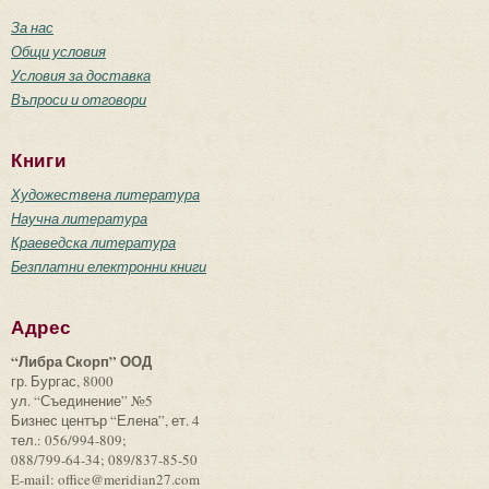
За нас
Общи условия
Условия за доставка
Въпроси и отговори
Книги
Художествена литература
Научна литература
Краеведска литература
Безплатни електронни книги
Адрес
“Либра Скорп” ООД
гр. Бургас, 8000
ул. “Съединение” №5
Бизнес център “Елена”, ет. 4
тел.: 056/994-809;
088/799-64-34; 089/837-85-50
E-mail: office@meridian27.com