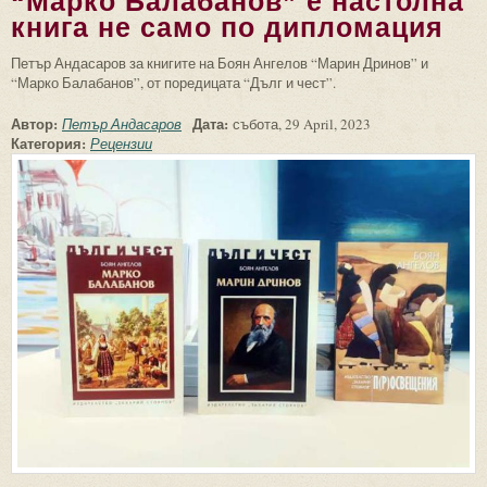
“Марко Балабанов” е настолна
книга не само по дипломация
Петър Андасаров за книгите на Боян Ангелов “Марин Дринов” и
“Марко Балабанов”, от поредицата “Дълг и чест”.
Автор:
Дата:
Петър Андасаров
събота, 29 April, 2023
Категория:
Рецензии