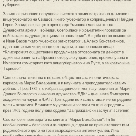
губернии.
Завидно признание получава с високата административна длъжност
вицегубернатор на Свищов, чиито губернатор е копривщенецът Найден
Геров. Завидна е, защото през града “минава главния път на
Дунавската армия – войници, боеприпаси и хранителни провизии за
войската и гладуващото цивилно население”. В щаба негов помощник
е Иван Вазов “като губернски регистратор”, а Алеко Константинов,
едва навършил четиринадесет години, е волнонаемен писар.
“Клисурският общественик продължава отговорната си дейност в
администрацията на Временното руско управление, преименувана в
Имперски комисариат като вицегубернатор и на Русе, а за кратко и на
Търново.”
Силно впечатлителна е не само обществената и политическата
кариера на Марко Балабанов, а и научната и преподавателската му
дейност. През 1881 г. е избран за дописен член на учредения от Марин
Дринов Българско книжовно дружество /БДК/ – днешната Българска
академия на науките /БАН/. Три години по-късно става и негов редовен
член – академик. Всичките му усилия и заслуги са възнаградени –
през 1902 година получава ордена “За граждански заслуги” I степен!
Състоя се и премиерата на книгата “Марко Балабанов”. Тя бе
необикновена – бляскава и вълнуваща, с думи на признателност към
родолюбивото дело на този възрожденски интелектуалец. И на
необичайно място беше тя, тъй като освен многото други дейности за