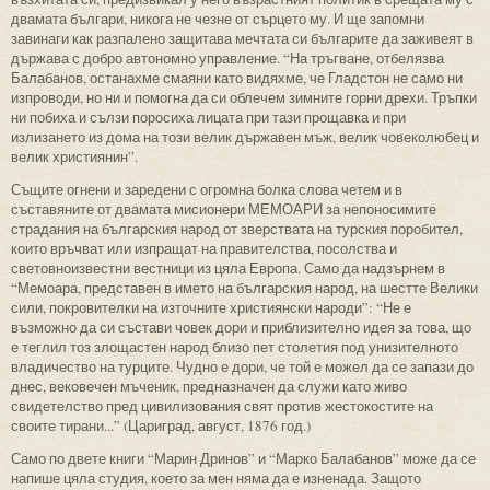
двамата българи, никога не чезне от сърцето му. И ще запомни
завинаги как разпалено защитава мечтата си българите да заживеят в
държава с добро автономно управление. “На тръгване, отбелязва
Балабанов, останахме смаяни като видяхме, че Гладстон не само ни
изпроводи, но ни и помогна да си облечем зимните горни дрехи. Тръпки
ни побиха и сълзи поросиха лицата при тази прощавка и при
излизането из дома на този велик държавен мъж, велик човеколюбец и
велик християнин”.
Същите огнени и заредени с огромна болка слова четем и в
съставяните от двамата мисионери МЕМОАРИ за непоносимите
страдания на българския народ от зверствата на турския поробител,
които връчват или изпращат на правителства, посолства и
световноизвестни вестници из цяла Европа. Само да надзърнем в
“Мемоара, представен в името на българския народ, на шестте Велики
сили, покровителки на източните християнски народи”: “Не е
възможно да си състави човек дори и приблизително идея за това, що
е теглил тоз злощастен народ близо пет столетия под унизителното
владичество на турците. Чудно е дори, че той е можел да се запази до
днес, вековечен мъченик, предназначен да служи като живо
свидетелство пред цивилизования свят против жестокостите на
своите тирани...” (Цариград, август, 1876 год.)
Само по двете книги “Марин Дринов” и “Марко Балабанов” може да се
напише цяла студия, което за мен няма да е изненада. Защото