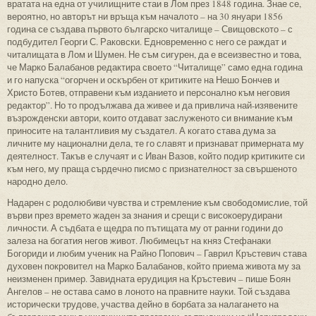
вратата на една от училищните стаи в Лом през 1848 година. Знае се,
вероятно, но авторът ни връща към началото – на 30 януари 1856
година се създава първото българско читалище – Свищовското – с
подбудител Георги С. Раковски. Едновременно с него се раждат и
читалищата в Лом и Шумен. Не съм сигурен, да е всеизвестно и това,
че Марко Балабанов редактира своето “Читалище” само една година
и го напуска “огорчен и оскърбен от критиките на Нешо Бончев и
Христо Ботев, отправени към изданието и персонално към неговия
редактор”. Но то продължава да живее и да привлича най-изявените
възрожденски автори, които отдават заслуженото си внимание към
приносите на талантливия му създател. А когато става дума за
личните му национални дела, те го славят и признават примерната му
деятелност. Такъв е случаят и с Иван Вазов, който подир критиките си
към него, му праща сърдечно писмо с признателност за свършеното
народно дело.
Надарен с родолюбиви чувства и стремление към свободомислие, той
върви през времето жаден за знания и срещи с високоерудирани
личности. А съдбата е щедра по пътищата му от ранни години до
залеза на богатия негов живот. Любимецът на княз Стефанаки
Богориди и любим ученик на Райно Попович – Гаврил Кръстевич става
духовен покровител на Марко Балабанов, който приема живота му за
неизменен пример. Завидната ерудиция на Кръстевич – пише Боян
Ангелов – не остава само в лоното на правните науки. Той създава
исторически трудове, участва дейно в борбата за налагането на