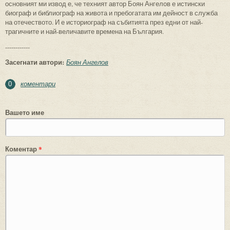
основният ми извод е, че техният автор Боян Ангелов е истински
биограф и библиограф на живота и пребогатата им дейност в служба
на отечеството. И е историограф на събитията през едни от най-
трагичните и най-величавите времена на България.
------------
Засегнати автори:
Боян Ангелов
коментари
0
Вашето име
Коментар
*