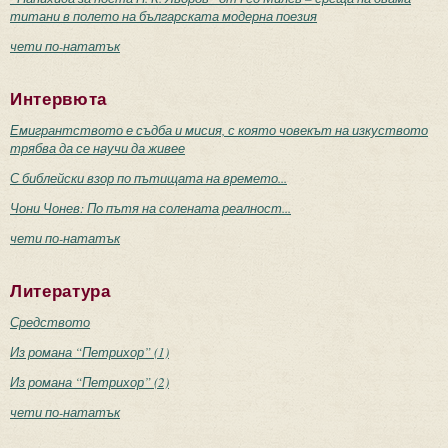
титани в полето на българската модерна поезия
чети по-нататък
Интервюта
Емигрантството е съдба и мисия, с която човекът на изкуството
трябва да се научи да живее
С библейски взор по пътищата на времето...
Чони Чонев: По пътя на солената реалност...
чети по-нататък
Литература
Средството
Из романа “Петрихор” (1)
Из романа “Петрихор” (2)
чети по-нататък