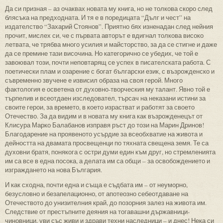
Да си призная – аз очаквах новата му книга, но не толкова скоро след
блясъка на предходната. И тя е в поредицата “Дълг и чест” на
издателство “Захарий Стоянов”. Приятно бях изненадан след нейния
прочит, мислех си, че с първата авторът е вдигнал толкова високо
летвата, че трябва много усилия и майсторство, за да се стигне и даже
да се премине тази височина. Но категорично се убедих, че той е
завоювал този, почти неповтарящ се успех в писателската работа. С
поетически плам и озарение с богат български език, с възрожденско и
съвременно звучене е извисил образа на своя герой. Много
фактология е осветена от духовно-творческия му талант. Явно той е
търпелив и всеотдаен изследовател, търсач на неказани истини за
своите герои, за времето, в което израстват и работят за своето
Отечество. За да видим и в новата му книга как възрожденецът от
Клисура Марко Балабанов изправя ръст до този на Марин Дринов!
Благодарение на проявеното усърдие за всеобхватие на живота и
дейността на двамата просвещенци по тяхната свещена земя. Те са
духовни братя, понякога с остри думи един към друг, но стремленията
им са все в една посока, а делата им са общи – за освобождението и
изграждането на нова България.
И как сходна, почти една и съща е съдбата им – от неуморно,
безусловно и безапелационно, от апотеозно себеотдаване на
Отечеството до унизителния край, до позорния залез на живота им.
Следствие от престъпните деяния на тогавашни държавници-
чиновници, уви със живи и здрави техни наследници – и днес! Нека си