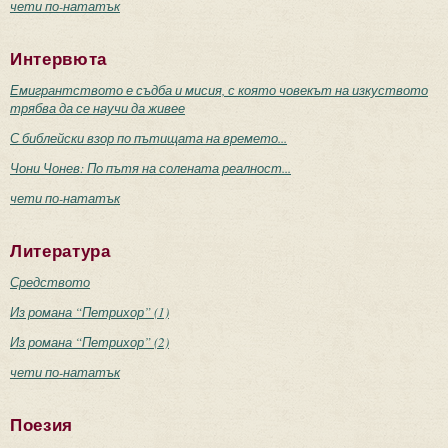
чети по-нататък
Интервюта
Емигрантството е съдба и мисия, с която човекът на изкуството
трябва да се научи да живее
С библейски взор по пътищата на времето...
Чони Чонев: По пътя на солената реалност...
чети по-нататък
Литература
Средството
Из романа “Петрихор” (1)
Из романа “Петрихор” (2)
чети по-нататък
Поезия