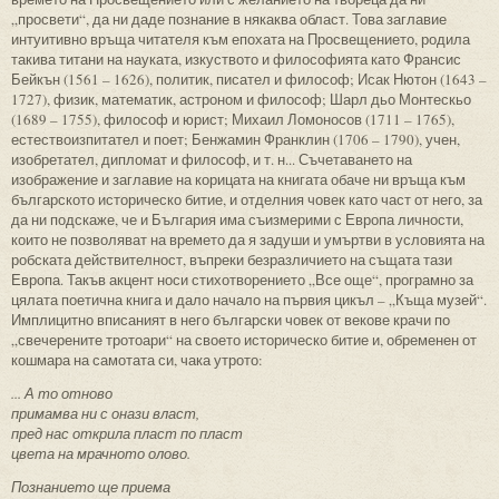
„просвети“, да ни даде познание в някаква област. Това заглавие
интуитивно връща читателя към епохата на Просвещението, родила
такива титани на науката, изкуството и философията като Франсис
Бейкън (1561 – 1626), политик, писател и философ; Исак Нютон (1643 –
1727), физик, математик, астроном и философ; Шарл дьо Монтескьо
(1689 – 1755), философ и юрист; Михаил Ломоносов (1711 – 1765),
естествоизпитател и поет; Бенжамин Франклин (1706 – 1790), учен,
изобретател, дипломат и философ, и т. н... Съчетаването на
изображение и заглавие на корицата на книгата обаче ни връща към
българското историческо битие, и отделния човек като част от него, за
да ни подскаже, че и България има съизмерими с Европа личности,
които не позволяват на времето да я задуши и умъртви в условията на
робската действителност, въпреки безразличието на същата тази
Европа. Такъв акцент носи стихотворението „Все още“, програмно за
цялата поетична книга и дало начало на първия цикъл – „Къща музей“.
Имплицитно вписаният в него български човек от векове крачи по
„свечерените тротоари“ на своето историческо битие и, обременен от
кошмара на самотата си, чака утрото:
... А то отново
примамва ни с онази власт,
пред нас открила пласт по пласт
цвета на мрачното олово.
Познанието ще приема