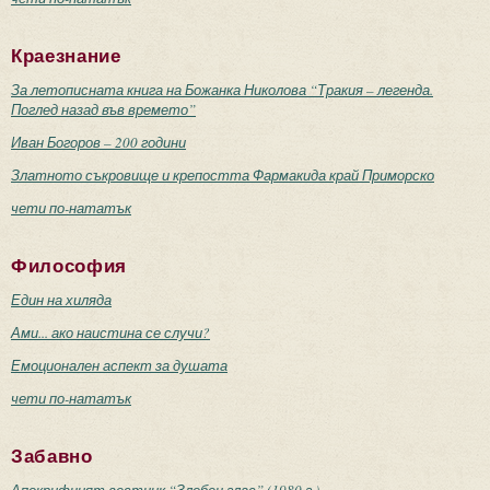
Краезнание
За летописната книга на Божанка Николова “Тракия – легенда.
Поглед назад във времето”
Иван Богоров – 200 години
Златното съкровище и крепостта Фармакида край Приморско
чети по-нататък
Философия
Един на хиляда
Ами... ако наистина се случи?
Емоционален аспект за душата
чети по-нататък
Забавно