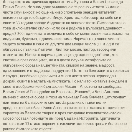
българското историческо време от Гина Кунчева и Васил Левски до
Пеньо Пенев. Не знам дали умишлено е търсено числото 33 или е
чиста случайност, но още на ниво спонтанна реакция читателят
неизменно ще го обвърже с Иисус Христос, който жертва себе си и
своите 33 години заради бъдещето на човечеството. Символиката на
това изключително силно число се е родила в дълбоката древност –
преди 3 300 години, като включва в себе си монотеизтичната тежест на
индуизма, будизма, юдаизма и исляма. Наричат го „главно число“,
защото включва в себе си другите две мощни числа (11 и 22) и се
обвързва с пътя на Учителя – бил той месия, пастор, творец или
възпитател. Някои го наричат „слънце в дъждовен ден“ или „лъч
светлина през облаците“, но и в двата случая метафорите са
обвързани с образа на Светлината, символ на знание, мъдрост,
вдъхновение и отдаденост на другите. Пътят на белязаните с този знак
е труден, необичаен, различен и много често остава неразгадан
докрай, обвит в мъглата на мистиката. Но нали точно такъв виждаме в
своето въображение и българския Месия – Апостола на свободата
Васил Левски! По подобие на Вазовата „Епопея“, и Боян Ангелов
именно с неговия образ, и този на майка му Гина Кунчева, „отключва“
пантеона на българските светци. За разлика от своя велик
предшественик обаче, Боян Ангелов рязко се оттласква от одическия
характер на Вазовите творби и чрез сатирично изобличителното си
слово поставя потомците им пред Съда на Историята. Критичната
нотка в тези 33 стихотворения е изключително изострена и болезнено
ранява българската съвест: