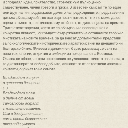
и споделял идеи, приятелство, стремеж към пълноценно
съществуване, лични тревоги и грижи. В известен смисъл те по един
или друг начин продължават делото на предходниците, представени в
цикъла „Къща музей“, но все още постигнатото от тях не може да се
оцени в пълнота, с истинската му стойност, от дистанцията на времето.
Трите стихотворения, които не са обвързани с посвещение на
конкретна личност, „обгръщат“ съдържанието на останалите творби с
мистиката на новите времена, за да внесат допълнителни представи
за психологическите и историческите характеристики на днешното ни
българско битие. Живеем в динамичен, бързо развиващ се свят на
нови технологии, открития и амбиции за покоряване на Космоса.
Оказва се обаче, че тези постижения не улесняват живота на човека, а
го дистанцират от себеподобните, лишават го от естествени човешки
контакти, обричат го на самота:
Всъдеходът е спрял
в целината безцелна.
(...)
Всъдеходът е сам
и далече от всеки
самовлюбен асфалт
с мантинели накичен.
Сам в бездушния свят,
сам в света безразличен
този войн, уморен