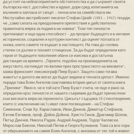
да устоят на неблагоприятните обстоятелства и да съхранят своята
българска чест, достойнство и идеал, дори сред изпитанията на
мъчения и заплаха от смърт – лична или на семействата им.
Неслучайно австрийският писател Стефан Цвайг (1881 – 1942) твърди,
че „само силата на преодолените препятствия е действително
правилната мярка за подвига на човека“. Този тип личности
притежават и още една способност – да прозрат бъдещето и в неговия
исторически, социален и културен контекст да оценят ползата от
онова, което самите те вършат в настоящето. На това до голяма
степен се дължи и техният стоицизъм. За да бъдат определени като
герои от бъдещите поколения обаче се изисква и достатъчна
дистанция на времето. „Героите, подобно на произведенията на
изкуството, изглеждат по-велики през пространството на вековете“,
казва френският лексикограф Пиер Буаст. Защото само тогава
животът и делото им могат да бъдат видени в тяхната цялост. Именно
поради това Боян Ангелов озаглавява втория цикъл от своята книга
„Прилики“. Явно е, че и той като Пиер Буаст счита, че още е рано за
определен кръг личности от нашето съвремие да бъдат причислени
към високата мяра на героичното. Цикълът съдържа 18 стихотворения,
които (с изключение на 3) имат свои посвещения – на Стефан
Симеонов, Слав Хр. Караславов, Иван Динков, Димитър Стефанов,
Евтим Евтимов, проф. Дойно Дойнов, Христо Ганов, Драгомир Шопов,
Петър Динчев, Никола Радев, Андрей Андреев, Тодор Чаловски,
Мирослав Биелик, Николай Петев и Георги Кузманов. Това са все хора
от обкръжението на самия Боян Ангелов, с мнозина от тях той е живял