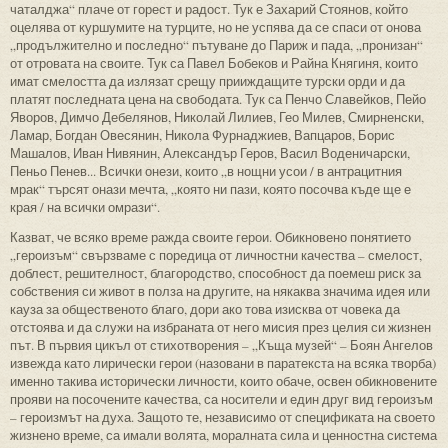
чаталджа“ плаче от горест и радост. Тук е Захарий Стоянов, който
оцелява от куршумите на турците, но не успява да се спаси от онова
„продължително и последно“ пътуване до Париж и пада, „пронизан“
от отровата на своите. Тук са Павел Бобеков и Райна Княгиня, които
имат смелостта да излязат срещу прииждащите турски орди и да
платят последната цена на свободата. Тук са Пенчо Славейков, Пейо
Яворов, Димчо Дебелянов, Николай Лилиев, Гео Милев, Смирненски,
Ламар, Богдан Овесянин, Никола Фурнаджиев, Вапцаров, Борис
Машалов, Иван Нивянин, Александър Геров, Васил Воденичарски,
Пеньо Пенев... Всички онези, които „в нощни усои / в антрацитния
мрак“ търсят онази мечта, „която ни пази, която посочва къде ще е
края / на всички омрази“.
Казват, че всяко време ражда своите герои. Обикновено понятието
„героизъм“ свързваме с поредица от личностни качества – смелост,
доблест, решителност, благородство, способност да поемеш риск за
собствения си живот в полза на другите, на някаква значима идея или
кауза за общественото благо, дори ако това изисква от човека да
отстоява и да служи на избраната от него мисия през целия си жизнен
път. В първия цикъл от стихотворения – „Къща музей“ – Боян Ангелов
извежда като лирически герои (назовани в паратекста на всяка творба)
именно такива исторически личности, които обаче, освен обикновените
прояви на посочените качества, са носители и един друг вид героизъм
– героизмът на духа. Защото те, независимо от спецификата на своето
жизнено време, са имали волята, моралната сила и ценностна система