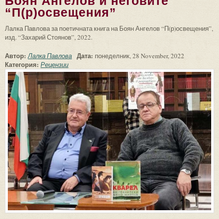
Боян Ангелов и неговите
“П(р)освещения”
Лалка Павлова за поетичната книга на Боян Ангелов “П(р)освещения”,
изд. “Захарий Стоянов”, 2022.
Автор:
Дата:
Лалка Павлова
понеделник, 28 November, 2022
Категория:
Рецензии