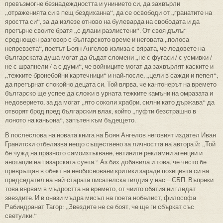
превъзмогне безнадеждността и унинието си, да захвърли
„отраженията си в пещ бездиханна“, да се освободи от „гранатите на
яростта си“, за да излезе отново на булеварда на свободата и да
прегърне своите братя „с длани разлистени“. От своя дълъг
среднощен разговор с българското време и неговата „полоса
непревзета“, поетът Боян Ангелов излиза с вярата, че ледовете на
българската душа могат да бъдат сломени „не с фугаси / с усмивки /
не с шрапнели / а с думи“, че войниците могат да захвърлят каските и
„тежките бронебойни картечници“ и най-после, „цели в сажди и пепел“,
да прегърнат спокойно децата си. Той вярва, че кантонерът на времето
българско ще успее да сложи в урната тежките камъни на омразата и
недоверието, за да могат „ято соколи храбри, силни като държава“ да
отворят брод пред българския влак, който „пуфти безстрашно в
лоното на каньона“, запътен към бъдещето.
В послеслова на новата книга на Боян Ангелов неговият издател Иван
Гранитски отбелязва нещо съществено за личността на автора й: „Той
бе чужд на празното самоизтъкване, евтините рекламни агенции и
анотации на пазарската суета.“ Аз бих добавила и това, че често бе
превръщан в обект на необосновани критики заради позицията си на
председател на най-старата писателска гилдия у нас – СБП. Въпреки
това вярвам в мъдростта на времето, от чиито обятия ни гледат
звездите. И в онази мъдра мисъл на поета нобелист, философа
Рабиндранат Тагор: „Звездите не се боят, че ще ги сбъркат със
светулки.“