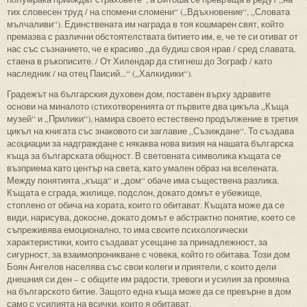
тих словесен труд / на спомени сломени“ („Вдъхновение“, „Словата
мълчаливи“). Единствената им награда в тоя кошмарен свят, който
премазва с различни обстоятелствата битието им, е, че те си отиват от
нас със съзнанието, че е красиво „да будиш своя нрав / сред славата,
стаена в ръкописите. / От Хилендар да стигнеш до Зограф / като
наследник / на отец Паисий...“ („Халкидики“).
Градежът на българския духовен дом, поставен върху здравите
основи на миналото (стихотворенията от първите два цикъла „Къща
музей“ и „Прилики“), намира своето естествено продължение в третия
цикъл на книгата със знаковото си заглавие „Съзиждане“. То създава
асоциации за надграждане с някаква нова визия на нашата българска
къща за българската общност. В световната символика къщата се
възприема като център на света, като умален образ на вселената.
Между понятията „къща“ и „дом“ обаче има съществена разлика.
Къщата е сграда, жилище, подслон, докато домът е убежище,
стоплено от обича на хората, които го обитават. Къщата може да се
види, нарисува, докосне, докато домът е абстрактно понятие, което се
съпреживява емоционално, то има своите психологически
характеристики, които създават усещане за принадлежност, за
сигурност, за взаимопроникване с човека, който го обитава. Този дом
Боян Ангелов населява със свои колеги и приятели, с които дели
днешния си ден – с общите им радости, тревоги и усилия за промяна
на българското битие. Защото една къща може да се превърне в дом
само с усилията на всички, които я обитават.