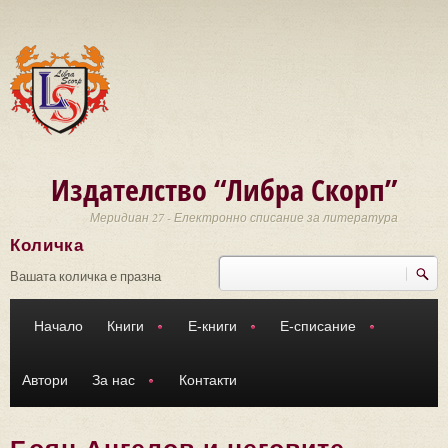
Премини към основното съдържание
Издателство “Либра Скорп”
Меридиан 27 - Електронно списание за литература
Количка
Търси
Форма за търсене
Вашата количка е празна
Начало
Книги
Е-книги
Е-списание
Автори
За нас
Контакти