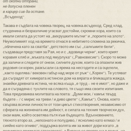
от окопни отбрани,
не допусна пленен
в карцер сив да остане.
„Всъдеход“
Такава е съдбата на човека-творец, на човека-всъдеход. Сред хлад,
студенина и безразличие угасват достойни, скромни хора, които са
имали силата да устоят на „вихрушките мътни“ и „пороите на злото“.
Неумолимият ход на времето отнася в небитието спомена за рекичка,
„облечена като за сватба“, детството им със „салкъмите бели“,
създаващи представя за Рая, но и с „вдовици черни“, които крият
коравия хляб и „мъката под ямурлука“ („Равновесие“). Скоро то може
да заличи и следите от онези, силните духом, които са опазили жив
родовия си корен, разкъсали са ярема на несгодите и са оцелели,
„както оцелява / вековен габър над море от ръж“ („Корен“). Те успяват
да съградят от химерата истински дом на вярата и бликащата жажда,
знаейки древната истина, че всяка къща „е труд – не е имот“, но даже и
да е съградена с тухлите на словото, тя също има своите изпитания.
Това предизвиква молитвата на поета: „Думи мои, / камък твърд
бъдете – / с мирис на треви / и диво цвете“ („Камък“). Онова, което
свързва всички личности от този цикъл стихотворения, независимо от
сферата на жизнената им дейност, е силата на техния творчески дух,
онзи маяк, който осветява пътя към бъдещето. Вдъхновението,
тяхното второ аз, „непознато и полудиво, / яснолико като елмаз / и
сияйно като огниво“, поддържа волята им за живот дори когато „в
полумрака прииждат страховете“, а Витоша се превръща в редут „на