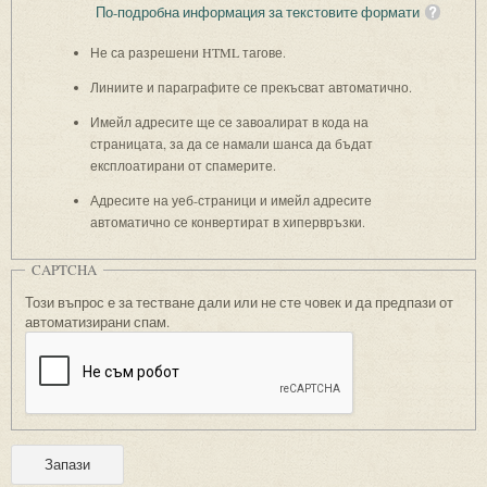
По-подробна информация за текстовите формати
Не са разрешени HTML тагове.
Линиите и параграфите се прекъсват автоматично.
Имейл адресите ще се завоалират в кода на
страницата, за да се намали шанса да бъдат
експлоатирани от спамерите.
Адресите на уеб-страници и имейл адресите
автоматично се конвертират в хипервръзки.
CAPTCHA
Този въпрос е за тестване дали или не сте човек и да предпази от
автоматизирани спам.