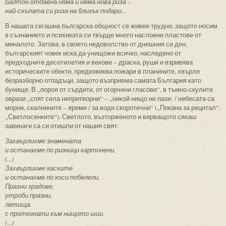
Балтон отдавна няма и няма нова риза –
най-скъпата си риза на близък подари...
В нашата сегашна българска общност се живее трудно, защото носим
в съзнанието и психиката си твърде много наслоени пластове от
миналото. Затова, в своето недоволство от днешния си ден,
българският човек иска да унищожи всичко, наследено от
предходните десетилетия и векове – драска, руши и взривява
историческите обекти, предизвиква пожари в планините, хвърля
безразборно отпадъци, защото възприема самата България като
бунище. В „пороя от сърдити, от огорчени гласове“, в тъмно-скулите
оврази „спят села непритворни“ – „никой нищо не пази: / небесата са
морни, скалнините – яреми / за води скоротечни“ („Покана за рецитал“,
„Светлосенките“). Светлото, възторженото и вярващото сякаш
завинаги са си отишли от нашия свят:
Захвърлихме знамената
и останахме по ризници картонени.
(...)
Захвърлихме каските
и останахме по коси побелели.
Празни градове,
утроби празни,
летища
с протегнати към нищото шии.
(...)