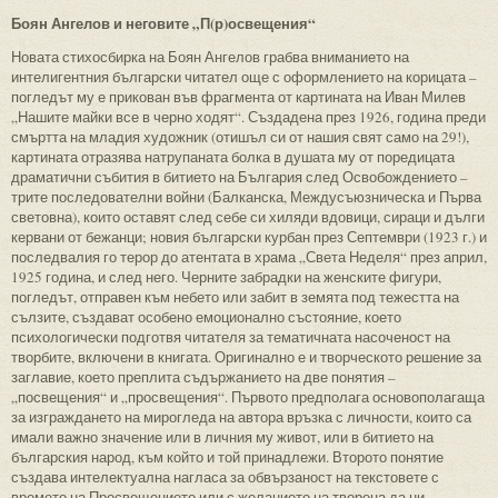
Боян Ангелов и неговите „П(р)освещения“
Новата стихосбирка на Боян Ангелов грабва вниманието на
интелигентния български читател още с оформлението на корицата –
погледът му е прикован във фрагмента от картината на Иван Милев
„Нашите майки все в черно ходят“. Създадена през 1926, година преди
смъртта на младия художник (отишъл си от нашия свят само на 29!),
картината отразява натрупаната болка в душата му от поредицата
драматични събития в битието на България след Освобождението –
трите последователни войни (Балканска, Междусъюзническа и Първа
световна), които оставят след себе си хиляди вдовици, сираци и дълги
кервани от бежанци; новия български курбан през Септември (1923 г.) и
последвалия го терор до атентата в храма „Света Неделя“ през април,
1925 година, и след него. Черните забрадки на женските фигури,
погледът, отправен към небето или забит в земята под тежестта на
сълзите, създават особено емоционално състояние, което
психологически подготвя читателя за тематичната насоченост на
творбите, включени в книгата. Оригинално е и творческото решение за
заглавие, което преплита съдържанието на две понятия –
„посвещения“ и „просвещения“. Първото предполага основополагаща
за изграждането на мирогледа на автора връзка с личности, които са
имали важно значение или в личния му живот, или в битието на
българския народ, към който и той принадлежи. Второто понятие
създава интелектуална нагласа за обвързаност на текстовете с
времето на Просвещението или с желанието на твореца да ни