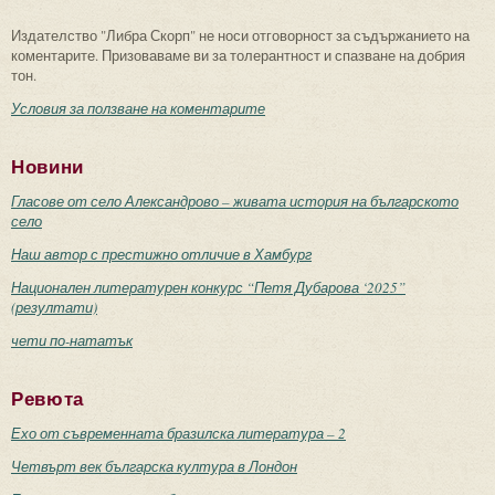
Издателство "Либра Скорп" не носи отговорност за съдържанието на
коментарите. Призоваваме ви за толерантност и спазване на добрия
тон.
Условия за ползване на коментарите
Новини
Гласове от село Александрово – живата история на българското
село
Наш автор с престижно отличие в Хамбург
Национален литературен конкурс “Петя Дубарова ‘2025”
(резултати)
чети по-нататък
Ревюта
Ехо от съвременната бразилска литература – 2
Четвърт век българска култура в Лондон