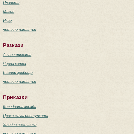
Планети
Магия
Икар
чети по-нататък
Разкази
Аз прашинката
Черна котка
Есенни гробища
чети по-нататък
Приказки
Коледната звезда
Приказка за светулката
За една песъчинка
чети по-нататък