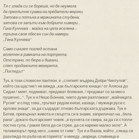
Тя с глада си се бореше, но бе неумела
да преглътне срама на предатели мерзки.
Затова и потъна в мрачината студена,
затова се запъти към добрите химери...
Гина Кунчева – майка на цяла вселена –
тръгна своя обесен син да намери.
„Гина Кунчева“
Само синият поглед остана
вплетен в рамката на портрета.
Отстрани, по бюра и дивани,
спят продажните мекерета.
„Погледът“
Тук, в този словесен пантеон, е „слепият мъдрец Добри Чинтулов“,
който (за щастие!) не вижда „как българските юнаци / от Аляска до
Сидни / мият, подмиват, предават ближния, / продават се за месо
пушечно...“. Тук е и Нешо Бончев, чиито думи разплакват „майчицата
Русия“ и след това „тръгват редом князе, казаци, / мужици руси с
орлови знаци“, за да създадат отново българската държава. Тук е
Ботев, превърнал живота и смъртта си в знаме, заприличал на „бяла
рана“, докато българският човек „в кухнята се свира, за да си стопли
постна супа, / ракия бяла да си сгрее, да си нареже малко зеле“. А
телевизорът пред него „синее от гняв“. Тук е и Вазов, който „сякаш се
разхожда по ръба на историята“ и между „марици, сливница и