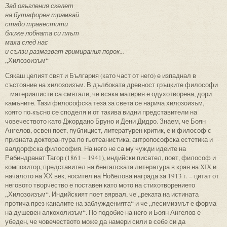
Зад овъгления скелет
на бутафорен трамвай
стадо травестити
ближе лобната си плът
маха след нас
и сълзи размазват гримирания порок...
„Хилозоизъм“
Сякаш целият свят и България (като част от него) е изпаднал в
състояние на хилозоизъм. В дълбоката древност гръцките философи
– материалисти са смятали, че всяка материя е одухотворена, дори
камъните. Тази философска теза за света се нарича хилозоизъм,
която по-късно се споделя и от такива видни представители на
човечеството като Джордано Бруно и Дени Дидро. Знаем, че Боян
Ангелов, освен поет, публицист, литературен критик, е и философ с
призната докторантура по гьотеанистика, антропософска естетика и
валдорфска философия. На него не са му чужди идеите на
Рабиндранат Тагор (1861 – 1941), индийски писател, поет, философ и
композитор, представител на бенгалската литература в края на XIX и
началото на ХХ век, носител на Нобелова награда за 1913 г. – цитат от
неговото творчество е поставен като мото на стихотворението
„Хилозоизъм“. Индийският поет вярвал, че „реката на истината
протича през каналите на заблужденията“ и че „песимизмът е форма
на душевен алкохолизъм“. По подобие на него и Боян Ангелов е
убеден, че човечеството може да намери сили в себе си да