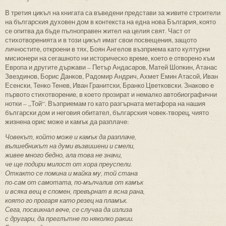
В третия цикъл на книгата са въведени представи за живите строители
на българския духовен дом в контекста на една нова България, която
се опитва да бъде пълноправен жител на целия свят. Част от
стихотворенията и в този цикъл имат свои посвещения, защото
личностите, откроени в тях, Боян Ангелов възприема като културни
мисионери на сегашното ни историческо време, което е отворено към
Европа и другите държави – Петър Андасаров, Матей Шопкин, Атанас
Звездинов, Борис Данков, Радомир Андрич, Ахмет Емин Атасой, Иван
Есенски, Тенко Тенев, Иван Гранитски, Бранко Цветковски. Знаково е
първото стихотворение, в което прозират и немалко автобиографични
нотки – „Той“. Възприемам го като разгърната метафора на нашия
български дом и неговия обитател, българския човек-творец, чиято
жизнена орис може и камък да разплаче:
Човекът, който може и камък да разплаче,
вълшебникът на думи възвишени и смели,
живее много бедно, ала това не значи,
че ще подири милост от хора преуспели.
Откакто се помина и майка му, той стана
по-сам от самотата, по-мълчалив от камък
и всяка вещ е спомен, превърнат в ясна рана,
която го прогаря като резец на пламък.
Сега, посвикнал вече, се случва да излиза
с другари, да преглътне по няколко ракии.