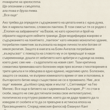
товарите на зрелостта.
Ще опознаем и смъртта,
ала това е друга тема.
„Все още“
Ако трябва да определя съдържанието на цялата книга с една дума,
бих я нарекла пантеон, словесен пантеон. В този смисъл тя се родее с
„Епопея на забравените“ на Вазов, но като хронотоп и брой на
образите надхвърля нейните граници. Дори модифицира жанрово и
съдържанието на понятието „пантеон“ като някакво монолитно здание,
погребален паметник за възхвала на видни личности или богове от
някоя религия. Защото в книгата на Боян Ангелов погребаните
„възкръсват“ с помощта на словото му и се превръщат в наши
съвременници, дошли от небитието като арбитри и съдници на онова,
което днес сме ние – създателите на новия свят. Тази критична
семантика преминава като болезнен нерв през всички стихотворения в
трите цикъла и ги обвързва в едно единно, неделимо цяло. Болезнен,
защото се оказва, че въпреки изминалото време от век и половина, в
българското битие нищо съществено не се е променило. Ние „все
още“ живеем „дълбоко сред мрак и мъгла“ („Септември“ на Гео
Милев). Все още в битието на съвременна България „Р“-то стои в
скоби, защото не сме достигнали онова свое интелектуално,
политическо и културно развитие, което да ни даде правото да го
изведем от скобите и то да се превърне в истинска епоха на
Просвещението. Според немския философ Емануел Кант