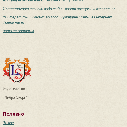
Апокрифният вестник “Злобен глас” (1980 г.)
Съществуват няколко вида любов, които срещаме в живота си
“Литературни” коментари под “културни” теми в интернет –
Трета част
чети по-нататък
Издателство
“Либра Скорп”
Полезно
За нас