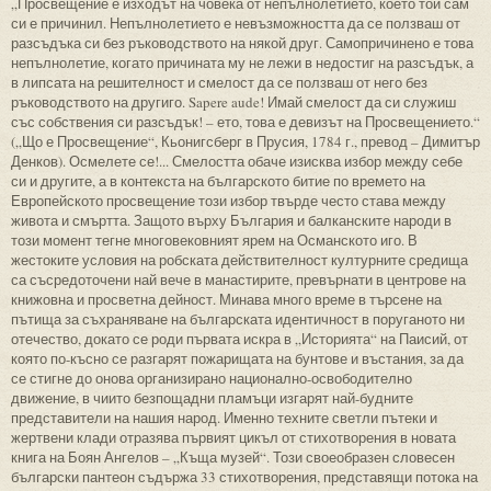
„Просвещение е изходът на човека от непълнолетието, което той сам
си е причинил. Непълнолетието е невъзможността да се ползваш от
разсъдъка си без ръководството на някой друг. Самопричинено е това
непълнолетие, когато причината му не лежи в недостиг на разсъдък, а
в липсата на решителност и смелост да се ползваш от него без
ръководството на другиго. Sapere aude! Имай смелост да си служиш
със собствения си разсъдък! – ето, това е девизът на Просвещението.“
(„Що е Просвещение“, Кьонигсберг в Прусия, 1784 г., превод – Димитър
Денков). Осмелете се!... Смелостта обаче изисква избор между себе
си и другите, а в контекста на българското битие по времето на
Европейското просвещение този избор твърде често става между
живота и смъртта. Защото върху България и балканските народи в
този момент тегне многовековният ярем на Османското иго. В
жестоките условия на робската действителност културните средища
са съсредоточени най вече в манастирите, превърнати в центрове на
книжовна и просветна дейност. Минава много време в търсене на
пътища за съхраняване на българската идентичност в поруганото ни
отечество, докато се роди първата искра в „Историята“ на Паисий, от
която по-късно се разгарят пожарищата на бунтове и въстания, за да
се стигне до онова организирано национално-освободително
движение, в чиито безпощадни пламъци изгарят най-будните
представители на нашия народ. Именно техните светли пътеки и
жертвени клади отразява първият цикъл от стихотворения в новата
книга на Боян Ангелов – „Къща музей“. Този своеобразен словесен
български пантеон съдържа 33 стихотворения, представящи потока на