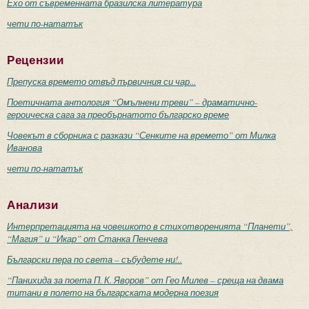
Ехо от съвременната бразилска литература
чети по-нататък
Рецензии
Препуска времето отвъд първичния си чар...
Поетичната антология “Омълнени треви” – драматично-
героическа сага за преобърнатото българско време
Човекът в сборника с разкази “Сенките на времето” от Милка
Иванова
чети по-нататък
Анализи
Интерпретацията на човешкото в стихотворенията “Планети”,
“Магия” и “Икар” от Станка Пенчева
Български пера по света – събудете ни!..
“Панихида за поета П. К. Яворов” от Гео Милев – среща на двама
титани в полето на българската модерна поезия