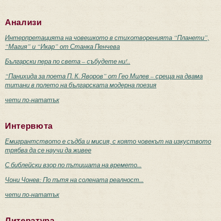
Анализи
Интерпретацията на човешкото в стихотворенията “Планети”,
“Магия” и “Икар” от Станка Пенчева
Български пера по света – събудете ни!..
“Панихида за поета П. К. Яворов” от Гео Милев – среща на двама
титани в полето на българската модерна поезия
чети по-нататък
Интервюта
Емигрантството е съдба и мисия, с която човекът на изкуството
трябва да се научи да живее
С библейски взор по пътищата на времето...
Чони Чонев: По пътя на солената реалност...
чети по-нататък
Литература