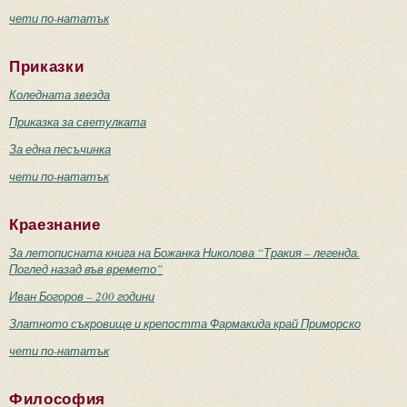
чети по-нататък
Приказки
Коледната звезда
Приказка за светулката
За една песъчинка
чети по-нататък
Краезнание
За летописната книга на Божанка Николова “Тракия – легенда.
Поглед назад във времето”
Иван Богоров – 200 години
Златното съкровище и крепостта Фармакида край Приморско
чети по-нататък
Философия