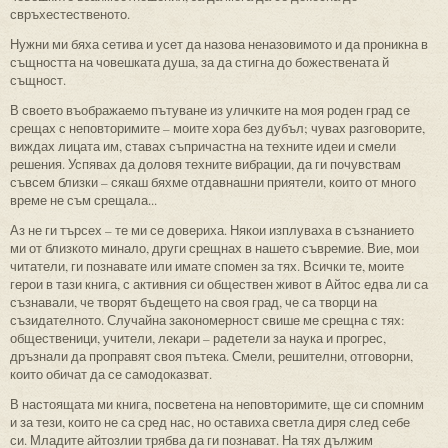
свръхестественото.
Нужни ми бяха сетива и усет да назова неназовимото и да проникна в
същността на човешката душа, за да стигна до божествената й
същност.
В своето въображаемо пътуване из уличките на моя роден град се
срещах с неповторимите – моите хора без дубъл; чувах разговорите,
виждах лицата им, ставах съпричастна на техните идеи и смели
решения. Успявах да доловя техните вибрации, да ги почувствам
съвсем близки – сякаш бяхме отдавнашни приятели, които от много
време не съм срещала...
Аз не ги търсех – те ми се довериха. Някои изплуваха в съзнанието
ми от близкото минало, други срещнах в нашето съвремие. Вие, мои
читатели, ги познавате или имате спомен за тях. Всички те, моите
герои в тази книга, с активния си обществен живот в Айтос едва ли са
съзнавали, че творят бъдещето на своя град, че са творци на
съзидателното. Случайна закономерност свише ме срещна с тях:
общественици, учители, лекари – радетели за наука и прогрес,
дръзнали да проправят своя пътека. Смели, решителни, отговорни,
които обичат да се самодоказват.
В настоящата ми книга, посветена на неповторимите, ще си спомним
и за тези, които не са сред нас, но оставиха светла диря след себе
си. Младите айтозлии трябва да ги познават. На тях дължим