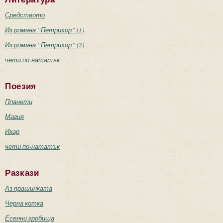
Средството
Из романа “Петрихор” (1)
Из романа “Петрихор” (2)
чети по-нататък
Поезия
Планети
Магия
Икар
чети по-нататък
Разкази
Аз прашинката
Черна котка
Есенни гробища