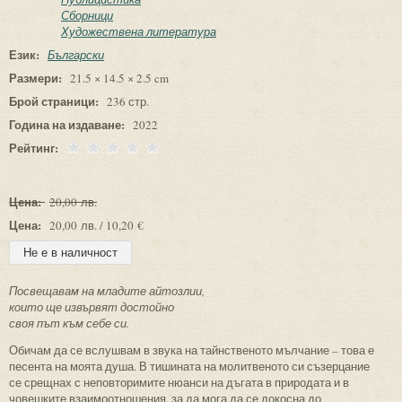
Сборници
Художествена литература
Език:
Български
Размери:
21.5 × 14.5 × 2.5 cm
Брой страници:
236 стр.
Година на издаване:
2022
Рейтинг:
Цена:
20,00 лв.
Цена:
20,00 лв. / 10,20 €
Посвещавам на младите айтозлии,
които ще извървят достойно
своя път към себе си.
Обичам да се вслушвам в звука на тайнственото мълчание – това е
песента на моята душа. В тишината на молитвеното си съзерцание
се срещнах с неповторимите нюанси на дъгата в природата и в
човешките взаимоотношения, за да мога да се докосна до