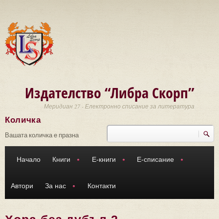
Премини към основното съдържание
Издателство “Либра Скорп”
Меридиан 27 - Електронно списание за литература
Количка
Търси
Форма за търсене
Вашата количка е празна
Начало
Книги
Е-книги
Е-списание
Автори
За нас
Контакти