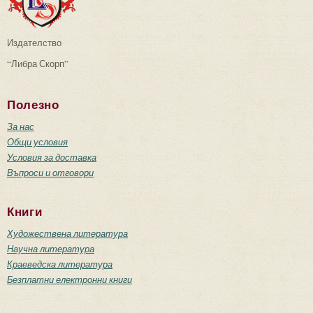
Издателство
“Либра Скорп”
Полезно
За нас
Общи условия
Условия за доставка
Въпроси и отговори
Книги
Художествена литература
Научна литература
Краеведска литература
Безплатни електронни книги