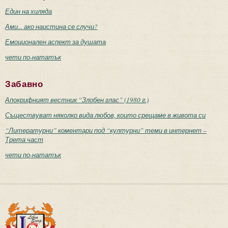
Един на хиляда
Ами... ако наистина се случи?
Емоционален аспект за душата
чети по-нататък
Забавно
Апокрифният вестник “Злобен глас” (1980 г.)
Съществуват няколко вида любов, които срещаме в живота си
“Литературни” коментари под “културни” теми в интернет –
Трета част
чети по-нататък