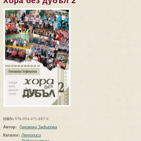
Хора без дубъл 2
ISBN:
978-954-471-887-9
Автор:
Геновева Зафирова
Каталог:
Летописи
Публицистика