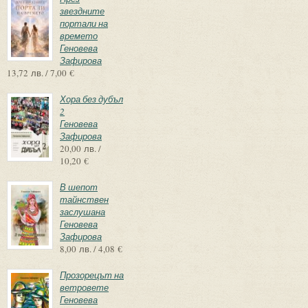
звездните
портали на
времето
Геновева
Зафирова
13,72 лв. / 7,00 €
Хора без дубъл
2
Геновева
Зафирова
20,00 лв. /
10,20 €
В шепот
тайнствен
заслушана
Геновева
Зафирова
8,00 лв. / 4,08 €
Прозорецът на
ветровете
Геновева