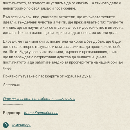
постигнатото, за жалост не успяхме да го опазим... а тяхното дело е
неповторимо по своя замах и постижение.
Във всеки очерк, вие, уважаеми читатели, ще откривате техните
идеали, въжделени чувства и мечти, ще преживявате с тях трудните
мигове, ще се научите как се отстоява чест и достойнство в името на
идеала. Техният живот ще ви окриля и вдъхновява за смели дела.
Вярвам, че тази моя книга, посветена на хората без дубъл, ще бъде
едно ползотворно пътуване и към вас самите... да преоткриете себе
си. Ще събуди у вас, читатели мои, върховни преживявания, които
ще ви зареждат с патриотични чувства да обичате и цените
постигнатото и да работите заедно за просперитета на нашия обичан
град.
Приятно пътуване с пасажерите от кораба на духа!
Авторът
-----------------
Още за книгата от издателя ----->>>>>
-----------------
Редактор:
Катя Костадинова
коментари
0