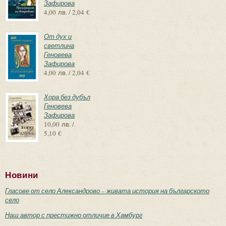
Зафирова
4,00 лв. / 2,04 €
От дух и
светлина
Геновева
Зафирова
4,00 лв. / 2,04 €
Хора без дубъл
Геновева
Зафирова
10,00 лв. /
5,10 €
Новини
Гласове от село Александрово – живата история на българското
село
Наш автор с престижно отличие в Хамбург