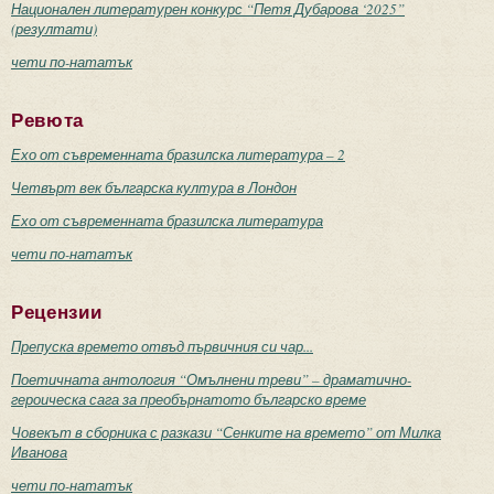
Национален литературен конкурс “Петя Дубарова ‘2025”
(резултати)
чети по-нататък
Ревюта
Ехо от съвременната бразилска литература – 2
Четвърт век българска култура в Лондон
Ехо от съвременната бразилска литература
чети по-нататък
Рецензии
Препуска времето отвъд първичния си чар...
Поетичната антология “Омълнени треви” – драматично-
героическа сага за преобърнатото българско време
Човекът в сборника с разкази “Сенките на времето” от Милка
Иванова
чети по-нататък