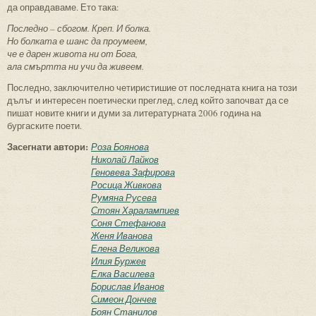
да оправдаваме. Ето така:
Последно – сбогом. Креп. И болка.
Но болката е шанс да проумеем,
че е дарен живота ни от Бога,
ала смъртта ни учи да живеем.
Последно, заключително четиристишие от последната книга на този
дълъг и интересен поетически преглед, след който започват да се
пишат новите книги и думи за литературната 2006 година на
бургаските поети.
Засегнати автори:
Роза Боянова
Николай Лайков
Геновева Зафирова
Росица Живкова
Румяна Русева
Стоян Харалампиев
Соня Стефанова
Женя Иванова
Елена Великова
Илия Буржев
Елка Василева
Борислав Иванов
Симеон Дончев
Боян Станилов