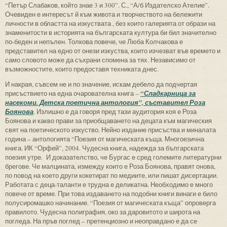
“Петър Слабаков, който знае 3 и 300”. С., “А/б Издателско Ателие”.
Очевиден е интересът й към живота и творчеството на бележити
личности в областта на изкуствата , без които галерията от образи на
знаменитости в историята на българската култура би бил значително
по-беден и непълен. Толкова повече, че Люба Колчакова е
представител на едно от онези изкуства, които изчезват във времето и
само словото може да съхрани спомена за тях. Независимо от
възможностите, които предоставя техниката днес.
И накрая, съвсем не и по значение, искам дебело да подчертая
присъствието на една очарователна книга –
“Сладкарница за
насекоми. Детска поетична антология”, съставител Роза
Боянова
. Излишно е да говоря пред тази аудитория коя е Роза
Боянова и какво прави за приобщаването на децата към магическия
свят на поетическото изкуство. Нейно издание присъства и миналата
година – антологията “Поезия от магическата къща. Многоезична
книга. ИК “Орфей”, 2004. Чудесна книга, надежда за българската
поезия утре. И доказателство, че Бургас е сред големите литературни
брегове. Че малцината, измежду които е Роза Боянова, правят онова,
по повод на което други кокетират по медиите, или пишат дисертации.
Работата с деца-таланти е трудна е деликатна. Необходимо е много
повече от време. При това издаването на подобни книги винаги е било
полусиромашко начинание. “Поезия от магическата къща” опроверга
правилото. Чудесна полиграфия, око за даровитото и широта на
погледа. На пръв поглед – претенциозно и неоправдано е да се