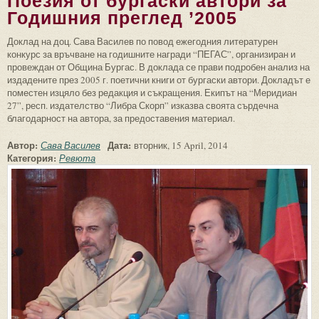
Поезия от бургаски автори за
Годишния преглед ’2005
Доклад на доц. Сава Василев по повод ежегодния литературен
конкурс за връчване на годишните награди “ПЕГАС”, организиран и
провеждан от Община Бургас. В доклада се прави подробен анализ на
издадените през 2005 г. поетични книги от бургаски автори. Докладът е
поместен изцяло без редакция и съкращения. Екипът на “Меридиан
27”, респ. издателство “Либра Скорп” изказва своята сърдечна
благодарност на автора, за предоставения материал.
Автор:
Дата:
Сава Василев
вторник, 15 April, 2014
Категория:
Ревюта