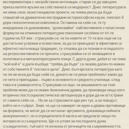
експериментира с несвойствени интонации, старае се да завърже
прекъснатите връзки на собствената си модерност. Днес литературата
ни няма свои, екзистенциални проекти, не поема риска да бъде
глашатай на драматично изстрадани историософски каузи; липсват й
дори геополитически комплекси. Оставена на себе си, тя ту
инерционна се доизживява, “дописвайки” лайтмотивните стилистични
формули на отминали литературни поколения (особено от 60-те
години на ХХ век - страхувам се, че по-новите от 70-те все още не са
достатъчно усвоени и осмислени, за да се превърнат в ефективно (и
ефектно) излъчваща традиция), ту отказва да се познае в огледалото
на ретроспективните си прочити, страхувайки се от иновациите в
политиката и металитературните езици. С други думи, дебатът на тема
“кой кой е” и дали въобще “трябва да бъде” се оказва далеч по-важен
от собствените й “посоки и цели”. Днес българската литература като
че ли не иска да бъде себе си, докато не се реши проблемът какво да
се чете и преподава – първо в основното и средното училище, след
това и в университета. Страхувам се още, че решаването на този
проблем може да се окаже безконечна драма, да произведе нещо като
вторична (постсоциалистическа) автоцензура и дори да ни о(т)страни
от самите себе си… Но не за страховете иде реч тук, а за поводът,
който ни е събрал. Зная, че ще се намерят не един и двама противници
на формата, че могат да се изтъкнат аргументи, доказващи нейната
анахроничност, но и отрицателите й засега не предлагат нещо по-
интересно и съзидателно. Ще се уловя за последната дума
(съзидателно), тъй като тя изчезна от речниците на съвременността.