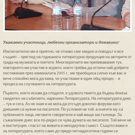
Уважаеми участници, любезни организатори и домакини!
Изключително ми е приятно, че отново сме заедно и поводът е все
същият – преглед на годишната литературна продукция на авторите от
града на музиката и поетите. Многократните ми пребивавания тук,
повторното ми участие в журито, което трябва да отличи най-добрите
постижения през изминалата 2005 г., ме приобщиха силно към вас и
вече спокойно мога да кажа, че участваме в един общ процес – в
процеса на случването на литературата.
Първото, което искам да споделя, е удоволствието да бъдеш близък
свидетел на събитието, наречено Литературата. На литературата днес
– тук и сега. Аз не зная и не мога да отсъдя доколко форуми като
днешния са нужни на писателя. По условия не той, а книгите му са
публичните лица, неговите говорители и най-вещи застъпници. За
съжаление днес все по-рядко се чува думата на писателя. Той вече не
е институция, гласът на живата и неподкупна съвест. Същото важи и
за литературата, която само до преди петнадесетина години се