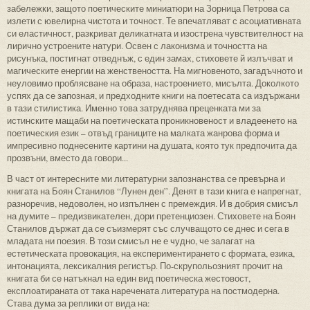
забележки, защото поетическите миниатюри на Зорница Петрова са
излети с ювелирна чистота и точност. Те впечатляват с асоциативната
си еластичност, разкриват деликатната и изострена чувствителност на
лирично устроените натури. Освен с лаконизма и точността на
рисунъка, постигнат отведнъж, с един замах, стиховете й излъчват и
магическите енергии на женствеността. На мигновеното, загадъчното и
неуловимо проблясване на образа, настроението, мисълта. Доколкото
успях да се запозная, и предходните книги на поетесата са издържани
в тази стилистика. Именно това затруднява преценката ми за
истинските мащаби на поетическата проникновеност и владеенето на
поетическия език – отвъд границите на малката жанрова форма и
импресивно поднесените картини на душата, която тук предпочита да
прозвъни, вместо да говори...
В част от интересните ми литературни запознанства се превърна и
книгата на Боян Станилов “Лунен ден”. Денят в тази книга е напрегнат,
разноречив, недоволен, но изпълнен с премеждия. И в добрия смисъл
на думите – предизвикателен, дори претенциозен. Стиховете на Боян
Станилов държат да се съизмерят със случващото се днес и сега в
младата ни поезия. В този смисъл не е чудно, че залагат на
естетическата провокация, на експериментирането с формата, езика,
интонацията, лексикалния регистър. По-скрупольозният прочит на
книгата би се натъкнал на един вид поетическа жестовост,
експлоатираната от така наречената литература на постмодерна.
Става дума за реплики от вида на: