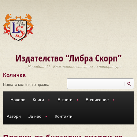
Премини към основното съдържание
Издателство “Либра Скорп”
Меридиан 27 - Електронно списание за литература
Количка
Търси
Форма за търсене
Вашата количка е празна
Начало
Книги
Е-книги
Е-списание
Автори
За нас
Контакти