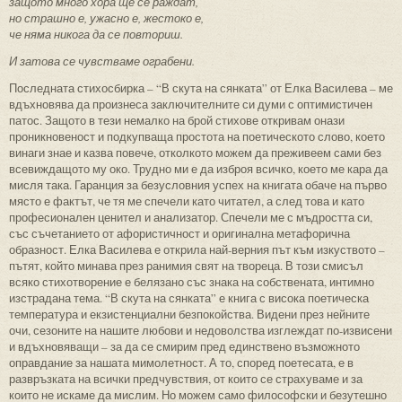
защото много хора ще се раждат,
но страшно е, ужасно е, жестоко е,
че няма никога да се повториш.
И затова се чувстваме ограбени.
Последната стихосбирка – “В скута на сянката” от Елка Василева – ме
вдъхновява да произнеса заключителните си думи с оптимистичен
патос. Защото в тези немалко на брой стихове откривам онази
проникновеност и подкупваща простота на поетическото слово, което
винаги знае и казва повече, отколкото можем да преживеем сами без
всевиждащото му око. Трудно ми е да изброя всичко, което ме кара да
мисля така. Гаранция за безусловния успех на книгата обаче на първо
място е фактът, че тя ме спечели като читател, а след това и като
професионален ценител и анализатор. Спечели ме с мъдростта си,
със съчетанието от афористичност и оригинална метафорична
образност. Елка Василева е открила най-верния път към изкуството –
пътят, който минава през ранимия свят на твореца. В този смисъл
всяко стихотворение е белязано със знака на собствената, интимно
изстрадана тема. “В скута на сянката” е книга с висока поетическа
температура и екзистенциални безпокойства. Видени през нейните
очи, сезоните на нашите любови и недоволства изглеждат по-извисени
и вдъхновяващи – за да се смирим пред единствено възможното
оправдание за нашата мимолетност. А то, според поетесата, е в
развръзката на всички предчувствия, от които се страхуваме и за
които не искаме да мислим. Но можем само философски и безутешно