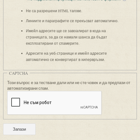
Не са разрешени HTML тагове.
Линиите и параграфите се прекъсват автоматично.
Имейл адресите ще се завоалират в кода на
страницата, за да се намали шанса да бъдат
експлоатирани от спамерите.
Адресите на уеб-страници и имейл адресите
автоматично се конвертират в хипервръзки.
CAPTCHA
Този въпрос е за тестване дали или не сте човек и да предпази от
автоматизирани спам.