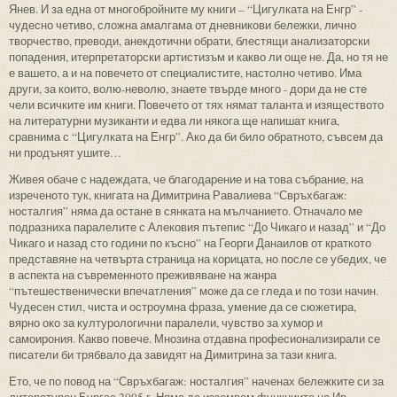
Янев. И за една от многобройните му книги – “Цигулката на Енгр” -
чудесно четиво, сложна амалгама от дневникови бележки, лично
творчество, преводи, анекдотични обрати, блестящи анализаторски
попадения, итерпретаторски артистизъм и какво ли още не. Да, но тя не
е вашето, а и на повечето от специалистите, настолно четиво. Има
други, за които, волю-неволю, знаете твърде много - дори да не сте
чели всичките им книги. Повечето от тях нямат таланта и изяществото
на литературни музиканти и едва ли някога ще напишат книга,
сравнима с “Цигулката на Енгр”. Ако да би било обратното, съвсем да
ни продънят ушите…
Живея обаче с надеждата, че благодарение и на това събрание, на
изреченото тук, книгата на Димитрина Равалиева “Свръхбагаж:
носталгия” няма да остане в сянката на мълчанието. Отначало ме
подразниха паралелите с Алековия пътепис “До Чикаго и назад” и “До
Чикаго и назад сто години по късно” на Георги Данаилов от краткото
представяне на четвърта страница на корицата, но после се убедих, че
в аспекта на съвременното преживяване на жанра
“пътешественически впечатления” може да се гледа и по този начин.
Чудесен стил, чиста и остроумна фраза, умение да се сюжетира,
вярно око за културологични паралели, чувство за хумор и
самоирония. Какво повече. Мнозина отдавна професионализирали се
писатели би трябвало да завидят на Димитрина за тази книга.
Ето, че по повод на “Свръхбагаж: носталгия” наченах бележките си за