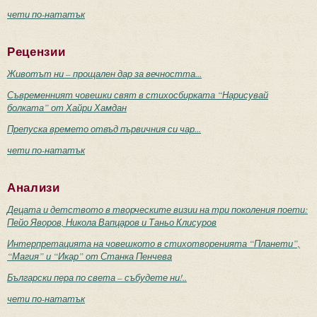
чети по-нататък
Рецензии
Животът ни – прощален дар за вечността...
Съвременният човешки свят в стихосбирката “Нарисувай
болката” от Хайри Хамдан
Препуска времето отвъд първичния си чар...
чети по-нататък
Анализи
Децата и детството в творческите визии на три поколения поети:
Пейо Яворов, Никола Вапцаров и Таньо Клисуров
Интерпретацията на човешкото в стихотворенията “Планети”,
“Магия” и “Икар” от Станка Пенчева
Български пера по света – събудете ни!..
чети по-нататък