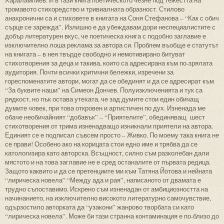
Харалампиев. И в тази книга поетическото чезне под тежестта на
тромавото стихоредство и тривиалната образност. Стилово
анахронични са и стиховете в книгата на Соня Стефанова – “Как с обич
сърце се зарежда”. Излишно е да убеждавам дори неспециалистите с
добър литературен вкус, че поетическа книга с подобно заглавие е
изключително лоша реклама за автора си. Проблем въобще е статутът
на книгата – в нея твърде свободно и немотивирано битуват
стихотворения за деца и такива, които са адресирана към по-зрялата
аудитория. Почти всички критични бележки, изречени за
гореспоменатите автори, могат да се обединят и да се адресират към
“За буквите наши” на Симеон Дончев. Полуизключенията и тук са
рядкост, но пък остава утехата, че зад думите стои един обичащ
думите човек, при това откровен и артистичен по дух. Изненада ме
обаче необичайният “добавък” – “Приятелите”, обединяващ шест
стихотворения от трима изненадващо изникнали приятели на автора.
Единият се е подписал съвсем просто – Живко. По моему така книга не
се прави! Особено ако на корицата стои едно име и трябва да се
катологизира като авторска. Всъщност, силно съм разколебан дали
мястото и на това заглавие не е сред останалите от първата редица.
Защото каквито и да се претенциите ми към Татяна Йотова и нейната
“лирическа новела” “Между ада и рая”, написаното от двамата е
трудно съпоставимо. Искрено съм изненадан от амбициозността на
начинанието, на изключително високото литературно самочувствие,
одързостило авторката да “узакони” жанрово творбата си като
“лирическа новела”. Може би тази странна контаминация е по-близо до