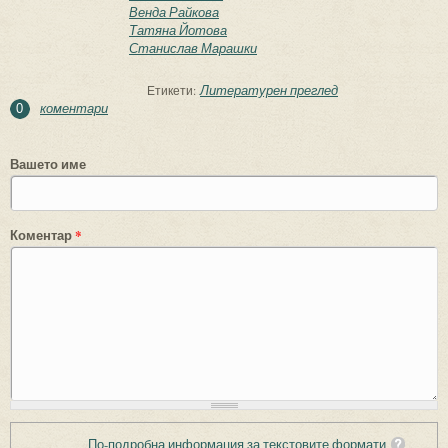
Венда Райкова
Татяна Йотова
Станислав Марашки
Литературен преглед
Етикети:
коментари
0
Вашето име
Коментар
*
По-подробна информация за текстовите формати