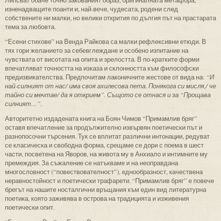
Липсват обаче точно закованият образ, оригиналната метафора,
изненадващите поанти и, най-вече, чудесата, родени след
собствените ни малки, но велики открития по дългия път на прастарата
тема за любовта.
“Есени стихове” на Венда Райкова са малки рефлексивни етюди. В
тях гори желанието за себевглеждане и особено изпитание на
чувствата от висотата на опита и зрелостта. В по-кратките форми
впечатляват точността на изказа и склонността към философски
предизвикателства. Предпочитам лаконичните жестове от вида на:
“И
най-силният от нас/ има своя ахилесова пета. Понякога си мисля,/ че
тайно си мечтае/ да я открием”. Същото се отнася и за “Прощава
силният…”
.
Авторитетно издадената книга на Боян Чимов “Примамлив бряг”
оставя впечатление за продължително извървян поетически път и
разнопосочни търсения. Тук се вплитат различни интонации, редуват
се класическа и свободна форма, срещаме се дори с поема в шест
части, посветена на Яворов, на живота му в Анхиало и интимните му
премеждия. За съжаление се натъкваме и на неоправдана
многословност (“повествователност”), еднообразност, качествена
неравностойност и поетически трафарети. “Примамлив бряг” е повече
брегът на нашите носталгични връщания към един вид литературна
поетика, която заживява в острова на традицията и изживения
поетически опит.