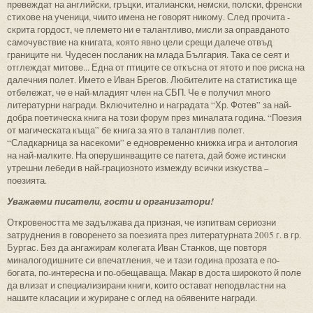
превеждат на английски, гръцки, италиански, немски, полски, френски
стихове на ученици, чиито имена не говорят никому. След прочита -
скрита гордост, че племето ни е талантливо, мисли за оправданото
самочувствие на книгата, която явно цели срещи далече отвъд
границите ни. Чудесен посланик на млада България. Така се сеят и
отглеждат митове... Една от птиците се откъсна от ятото и пое риска на
далечния полет. Името е Иван Брегов. Любителите на статистика ще
отбележат, че е най-младият член на СБП. Че е получил много
литературни награди. Включително и наградата “Хр. Фотев” за най-
добра поетическа книга на този форум през миналата година. “Поезия
от магическата къща” бе книга за ято в талантлив полет.
“Сладкарница за насекоми” е едновременно книжка игра и антология
на най-малките. На оперушинващите се патета, дай боже истински
утрешни лебеди в най-грациозното измежду всички изкуства –
поезията.
Уважаеми писатели, гости и организатори!
Откровеността ме задължава да призная, че изпитвам сериозни
затруднения в говоренето за поезията през литературната 2005 г. в гр.
Бургас. Без да ангажирам колегата Иван Станков, ще повторя
миналогодишните си впечатления, че и тази година прозата е по-
богата, по-интересна и по-обещаваща. Макар в доста широкото й поле
да влизат и специализирани книги, които остават неподвластни на
нашите класации и журиране с оглед на обявените награди.