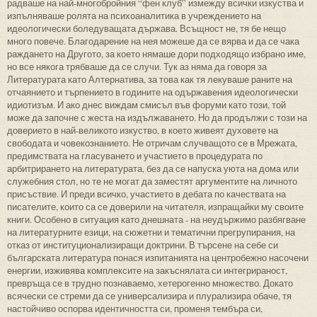
радваше на най-многобройния “фен клуб” измежду всички изкуства и
изпълняваше ролята на психоаналитика в учреждението на
идеологически боледуващата държава. Всъщност не, тя бе нещо
много повече. Благодарение на нея можеше да се вярва и да се чака
раждането на Другото, за което нямаше дори подходящо избрано име,
но все някога трябваше да се случи. Тук аз няма да говоря за
Литературата като Алтернатива, за това как тя лекуваше раните на
отчаянието и търпението в годините на одържавения идеологически
идиотизъм. И ако днес виждам смисъл във форуми като този, той
може да започне с жеста на издължаването. Но да продължи с този на
доверието в най-великото изкуство, в което живеят духовете на
свободата и човекознанието. Не отричам случващото се в Мрежата,
предимствата на гласуването и участието в процедурата по
арбитрирането на литературата, без да се напуска уюта на дома или
служебния стол, но те не могат да заместят аргументите на личното
присъствие. И преди всичко, участието в дебата по качествата на
писателите, които са се доверили на читателя, изпращайки му своите
книги. Особено в ситуация като днешната - на неудържимо разбягване
на литературните езици, на сюжетни и тематични прегрупирания, на
отказ от институционализиращи доктрини. В търсене на себе си
българската литература понася изпитанията на центробежно насочени
енергии, изживява комплексите на закъснялата си интегрираност,
превръща се в трудно познаваемо, хетерогенно множество. Докато
всячески се стреми да се универсализира и плурализира обаче, тя
настойчиво оспорва идентичността си, променя тембъра си,