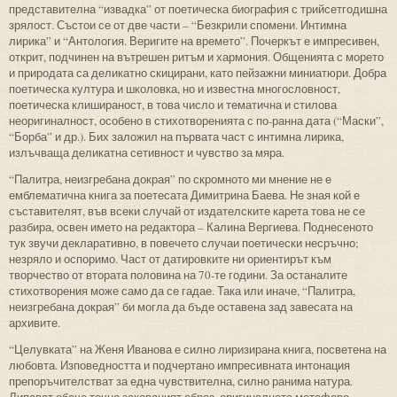
представителна “извадка” от поетическа биография с трийсетгодишна
зрялост. Състои се от две части – “Безкрили спомени. Интимна
лирика” и “Антология. Веригите на времето”. Почеркът е импресивен,
открит, подчинен на вътрешен ритъм и хармония. Общенията с морето
и природата са деликатно скицирани, като пейзажни миниатюри. Добра
поетическа култура и школовка, но и известна многословност,
поетическа клишираност, в това число и тематична и стилова
неоригиналност, особено в стихотворенията с по-ранна дата (“Маски”,
“Борба” и др.). Бих заложил на първата част с интимна лирика,
излъчваща деликатна сетивност и чувство за мяра.
“Палитра, неизгребана докрая” по скромното ми мнение не е
емблематична книга за поетесата Димитрина Баева. Не зная кой е
съставителят, във всеки случай от издателските карета това не се
разбира, освен името на редактора – Калина Вергиева. Поднесеното
тук звучи декларативно, в повечето случаи поетически несръчно;
незряло и оспоримо. Част от датировките ни ориентирът към
творчество от втората половина на 70-те години. За останалите
стихотворения може само да се гадае. Така или иначе, “Палитра,
неизгребана докрая” би могла да бъде оставена зад завесата на
архивите.
“Целувката” на Женя Иванова е силно лиризирана книга, посветена на
любовта. Изповедността и подчертано импресивната интонация
препоръчителстват за една чувствителна, силно ранима натура.