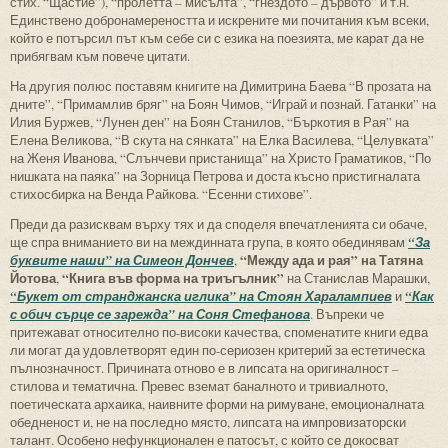
стих. “Щастие”), “пролетта – мисълта”, “гнездото – дървото” и т.н.
Единствено добронамереността и искрените ми почитания към всеки,
който е потърсил път към себе си с езика на поезията, ме карат да не
прибягвам към повече цитати.
На другия полюс поставям книгите на Димитрина Баева “В прозата на
дните”, “Примамлив бряг” на Боян Чимов, “Играй и познай. Гатанки” на
Илия Буржев, “Лунен ден” на Боян Станилов, “Бъркотия в Рая” на
Елена Великова, “В скута на сянката” на Елка Василева, “Целувката”
на Женя Иванова, “Слънчеви пристанища” на Христо Граматиков, “По
нишката на паяка” на Зорница Петрова и доста късно пристигналата
стихосбирка на Венда Райкова. “Есенни стихове”.
Преди да разисквам върху тях и да споделя впечатленията си обаче,
ще спра вниманието ви на междинната група, в която обединявам
“За
“Между ада и рая” на Татяна
буквите наши” на Симеон Дончев
,
Йотова
“Книга във форма на триъгълник”
,
на Станислав Марашки,
“Букет от странджанска иглика” на Стоян Харалампиев
и
“Как
с обич сърце се зарежда” на Соня Стефанова
. Въпреки че
притежават относително по-високи качества, споменатите книги едва
ли могат да удовлетворят един по-сериозен критерий за естетическа
пълнозначност. Причината отново е в липсата на оригиналност –
стилова и тематична. Превес вземат баналното и тривиалното,
поетическата архаика, наивните форми на римуване, емоционалната
обедненост и, не на последно място, липсата на импровизаторски
талант. Особено нефункционален е патосът, с който се докосват