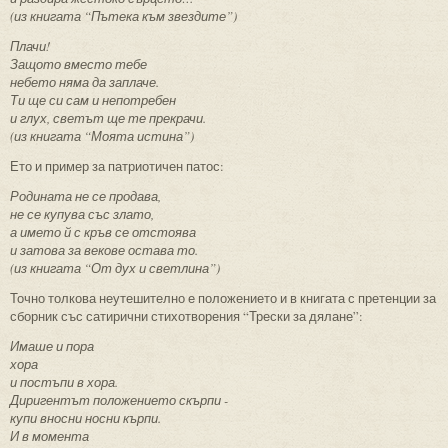
(из книгата “Пътека към звездите”)
Плачи!
Защото вместо тебе
небето няма да заплаче.
Ти ще си сам и непотребен
и глух, светът ще те прекрачи.
(из книгата “Моята истина”)
Ето и пример за патриотичен патос:
Родината не се продава,
не се купува със злато,
а името й с кръв се отстоява
и затова за векове остава то.
(из книгата “От дух и светлина”)
Точно толкова неутешително е положението и в книгата с претенции за
сборник със сатирични стихотворения “Трески за дялане”:
Имаше и пора
хора
и постъпи в хора.
Диригентът положението скърпи -
купи вносни носни кърпи.
И в момента