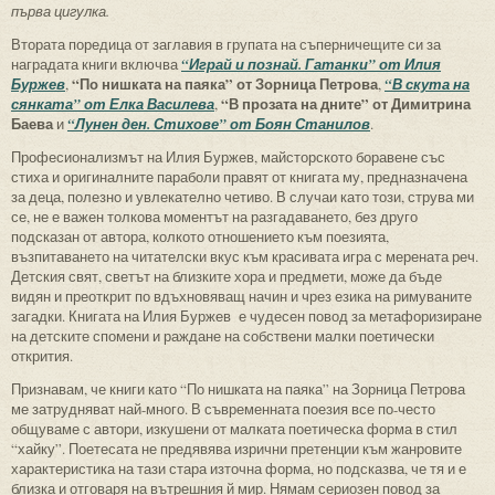
първа цигулка.
Втората поредица от заглавия в групата на съперничещите си за
наградата книги включва
“Играй и познай. Гатанки” от Илия
“По нишката на паяка” от Зорница Петрова
Буржев
,
,
“В скута на
“В прозата на дните” от Димитрина
сянката” от Елка Василева
,
Баева
и
“Лунен ден. Стихове” от Боян Станилов
.
Професионализмът на Илия Буржев, майсторското боравене със
стиха и оригиналните параболи правят от книгата му, предназначена
за деца, полезно и увлекателно четиво. В случаи като този, струва ми
се, не е важен толкова моментът на разгадаването, без друго
подсказан от автора, колкото отношението към поезията,
възпитаването на читателски вкус към красивата игра с мерената реч.
Детския свят, светът на близките хора и предмети, може да бъде
видян и преоткрит по вдъхновяващ начин и чрез езика на римуваните
загадки. Книгата на Илия Буржев е чудесен повод за метафоризиране
на детските спомени и раждане на собствени малки поетически
открития.
Признавам, че книги като “По нишката на паяка” на Зорница Петрова
ме затрудняват най-много. В съвременната поезия все по-често
общуваме с автори, изкушени от малката поетическа форма в стил
“хайку”. Поетесата не предявява изрични претенции към жанровите
характеристика на тази стара източна форма, но подсказва, че тя и е
близка и отговаря на вътрешния й мир. Нямам сериозен повод за