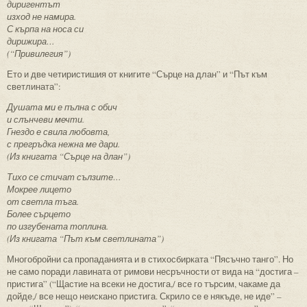
диригентът
изход не намира.
С кърпа на носа си
дирижира…
(“Привилегия”)
Ето и две четиристишия от книгите “Сърце на длан” и “Път към
светлината”:
Душата ми е пълна с обич
и слънчеви мечти.
Гнездо е свила любовта,
с прегръдка нежна ме дари.
(Из книгата “Сърце на длан”)
Тихо се стичат сълзите…
Мокрее лицето
от светла тъга.
Более сърцето
по изгубената топлина.
(Из книгата “Път към светлината”)
Многобройни са пропаданията и в стихосбирката “Пясъчно танго”. Но
не само поради лавината от римови несръчности от вида на “достига –
пристига” (“Щастие на всеки не достига,/ все го търсим, чакаме да
дойде,/ все нещо неискано пристига. Скрило се е някъде, не иде” –