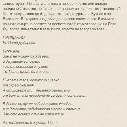
съществува”. Не зная дали това е прозренчество или опасно
предизвикателство, но е факт, че говорим за нея и четем стиховете й.
Че те продължава да бъде част от литературата на Бургас и на
България. Всъщност, по-добре да призова собствените й думи за
ранната смърт на поетите от посветеното й стихотворение на Петя
Дубарова, поместено в тази книга, вместо да говоря за това:
ПРОЩАЛНО
На Петя Дубарова
Боже мой!
Защо не можем да живеем,
и да умираме тогава,
когато истински е нужно.
Ти, Петя, щеше да живееш.
Пчелата твоя, огненото ти око
от скръб окаменя.
А стиховете ти – десетки огнени очи
от болката за неродените си братя ослепяват.
В дните ни ще се забиват като гвоздеи.,
в най-мекото, най-болното място – спомена.
Защото всички ние сме виновните.
Ах, толкова ми е горчиво, Петя,