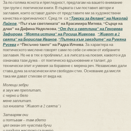
За по-голяма яснота и прегледност, предлагам на вашето внимание
три групи с поетически книги. В първата съм поставил автори и
заглавия, които остават далеч от представите ми за художествени
качества и оригиналност. Сред тя са
“Трески за дялане” на Николай
“Път към светлината” на Красимира Митева
“Сърце на
Лайков
,
,
длан” на Дафина Недялкова
,
“От дух и светлина” на Геновева
Зафирова
,
“Моята истина” на Росица Живкова
,
“Живот в 2
свята” на Борислав Иванов
,
“Пътека към звездите” на Румяна
“Пясъчно танго” на Радка Илчева
Русева
и
. За характера на
поетическото мислене говорят сами по себе си някои от избраните
заглавия. Но не в тях е проблемът, а в липсата на поезия, каквото и да
означава тази дума – от поетическо вдъхновение и талант, до
технически опит и умения за боравене с мерена реч. Независимо дали
става дума за класически или свободен стих. Основание да мисля
така ми дават стихове от вида на:
Молещи зебри
в звук ме преплитат,
с черно и бяло
мене заплитат.
(из книгата “Живот в 2 свята”)
Затварям очи
и потъвам – там гдето
цял океан от чувства бучи
и раздира жестоко сърцето…