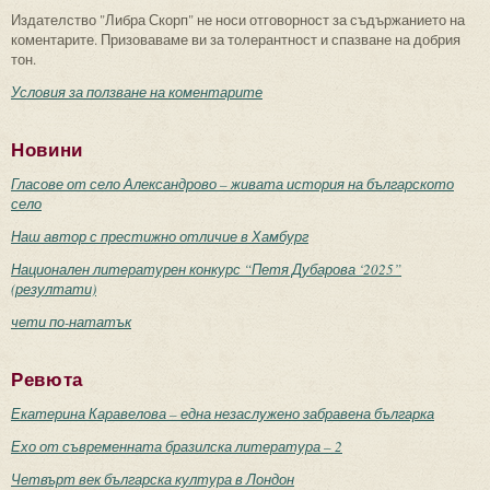
Издателство "Либра Скорп" не носи отговорност за съдържанието на
коментарите. Призоваваме ви за толерантност и спазване на добрия
тон.
Условия за ползване на коментарите
Новини
Гласове от село Александрово – живата история на българското
село
Наш автор с престижно отличие в Хамбург
Национален литературен конкурс “Петя Дубарова ‘2025”
(резултати)
чети по-нататък
Ревюта
Екатерина Каравелова – една незаслужено забравена българка
Ехо от съвременната бразилска литература – 2
Четвърт век българска култура в Лондон