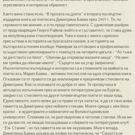
агресивната и интересна образност.
Както вече стана ясно, “В прозата на дните” е втората посмъртно
издадена книга на поетесата Димитрина Баева през 2005 г. Тя, по
скромното ми мнение, е и по-представителната. С удивление разбрах
от предговарящия Георги Райков (който е и съставител), че става дума
за непубликувани стихотворения. Това е книга с много сериозно
присъствие в историята на бургаската поезия, в историята на
българската поезия въобще. Намирам за отговорно и професионално
осъществено циклизирането с помощта на четирите цикъла – “Аз тъжа
за детството си бяло”, “Обичам да откривам малките неща”, “На мен
ми трябва да обичам някого”, “Сърцето ми на угар заприлича”.
Изключително вълнуващи и интересни са и спомените на майката на
поетесата, Мария Баева – интимен послеслов на една откровена книга.
Отказвам се от правото си да анализирам и преценявам стиховете на
Димитрина. Вие ги познавате по-добре от мен. Те прозвучаха в
актьорско изпълнение през есенните литературни дни на Бургас,
заедно със стиховете на други големи мъртви поети от ваши град.
Единственото, което може да се прави оттук нататък, е да се тачи жива
паметта за Димитрина чрез нейните стихове. Моите срещи с нея бяха
кратки – в аудиториите и кабинетите на Великотърновския
университет. Спомням си, че разговаряхме и четохме стихове. Иска ми
се да мисля, че имаше посещаваше и сбирките на литературния клуб
“Ем. Станев”, но тук паметта ми не ме окуражава. Много млада,
Димитрина Баева дръзва да оповести поетически, че “Смъртта не