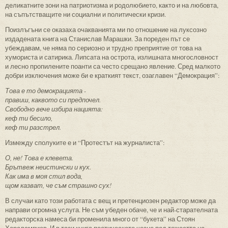
деликатните зони на патриотизма и родолюбието, както и на любовта,
на съпътстващите ни социални и политически кризи.
Поизлъгъни се оказаха очакванията ми по отношение на луксозно
издадената книга на Станислав Марашки. За пореден път се
убеждавам, че няма по сериозно и трудно преприятие от това на
хумориста и сатирика. Липсата на острота, излишната многословност
и лесно пропилените поанти са често срещано явление. Сред малкото
добри изключения може би е краткият текст, озаглавен “Демокрация”:
Това е то демокрацията -
правиш, каквото си предпочел.
Свободно вече избира нацията:
кеф ти бесило,
кеф ти разстрел.
Измежду сполуките е и “Протестът на журналиста”:
О, не! Това е клевета.
Брътвеж неистински и кух.
Как има в моя стил вода,
щом казват, че съм страшно сух!
В случаи като този работата с вещ и претенциозен редактор може да
направи огромна услуга. Не съм убеден обаче, че и най-старателната
редакторска намеса би променила много от “букета” на Стоян