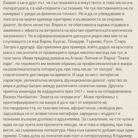
Казвал съм и друг път, че състезанията в изкуството, в това число и в
литературата, са най-спорните състезания. Че тук постиженията не се
измерват с уреди за физическа точност. Но и да се убеждаваме в
липсата на мерни единици (критерии) и възможности за откровен
диалог, би било нечестно. Вярно е, че обективната оценка отдавна е
заменена с ефекта на ветрилата на кръгово-приятелската критическа
загриженост. Че в официализираните дискурси рядко има място за
случващото се във Варна, Бургас, Пловдив, Търново, Русе, Стара
Загора и другаде. Ще припомня два примера, който дадох на кръглата
маса с писателите от провинцията преди няколко месеца пак тук, в
тази зала. Имам предвид романа на Атанас Липчев от Варна “Тежки
пари”, по скромното ми мнение образец за професионализъм в жанра
на развлекателната литература, при това писан “от натура”, без
спасителните дистанции на времето. И още за него: интересни
характери, увлекателна интрига, функционален диалог, чувство за
мяра и добър баланс между различните сюжетни линии. Другата
приятна изненада бе издадената през 2003 г. книга на пловдивчанина
Вазкен Налбантян “Земята на тетрарсите”. Може проблемът с
идентифицирането на жанра й да е част от капризите на
постмодерността, но тази мистична, афористична, свободна реч,
задъхваща се от атавистични метафори, заредена с мъдрост и
познание вълнува дълбоко и вдъхновява. За съжаление, не сте чули и
едва ли ще чуете или прочетете някъде, че и това е образец, при това
висок, на съвременна литература. Нека към казаното добавя още един
пример. Става дума за познатия вам поет и литературовед Владимир