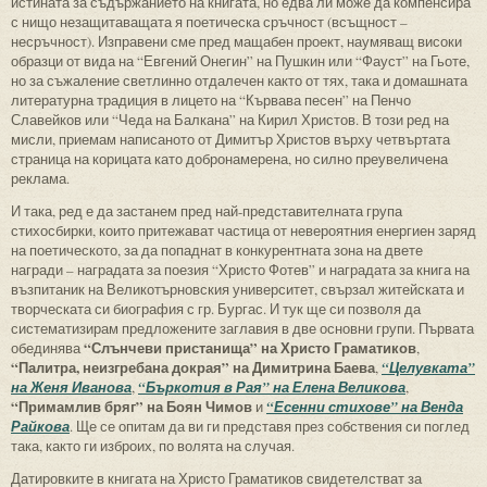
истината за съдържанието на книгата, но едва ли може да компенсира
с нищо незащитаващата я поетическа сръчност (всъщност –
несръчност). Изправени сме пред мащабен проект, наумяващ високи
образци от вида на “Евгений Онегин” на Пушкин или “Фауст” на Гьоте,
но за съжаление светлинно отдалечен както от тях, така и домашната
литературна традиция в лицето на “Кървава песен” на Пенчо
Славейков или “Чеда на Балкана” на Кирил Христов. В този ред на
мисли, приемам написаното от Димитър Христов върху четвъртата
страница на корицата като добронамерена, но силно преувеличена
реклама.
И така, ред е да застанем пред най-представителната група
стихосбирки, които притежават частица от невероятния енергиен заряд
на поетическото, за да попаднат в конкурентната зона на двете
награди – наградата за поезия “Христо Фотев” и наградата за книга на
възпитаник на Великотърновския университет, свързал житейската и
творческата си биография с гр. Бургас. И тук ще си позволя да
систематизирам предложените заглавия в две основни групи. Първата
“Слънчеви пристанища” на Христо Граматиков
обединява
,
“Палитра, неизгребана докрая” на Димитрина Баева
,
“Целувката”
на Женя Иванова
,
“Бъркотия в Рая” на Елена Великова
,
“Примамлив бряг” на Боян Чимов
и
“Есенни стихове” на Венда
Райкова
. Ще се опитам да ви ги представя през собствения си поглед
така, както ги изброих, по волята на случая.
Датировките в книгата на Христо Граматиков свидетелстват за