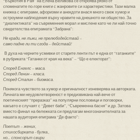
“Бъркотия в Рая” на Елена Великова се откроява рязко от
споменатите по-горе книги с жанровите си характеристики. Тази малка
книжка с епиграми, афоризми и анекдоти внася много свеж хумор и
остроумни наблюдения върху нравите на днешното ни общество. За
“диалектиката” на съвременния морал и мислене като че ли най-точно
свидетелства епиграмата “Забрана”:
Не кради, не лъжи, не прелюбодействай –
само падне ли ти сгода – действай!
В духа на черните усмивки от старите ленти път е една от “гатанките”
в рубриката “Гатанки от края на века” – “Що е електорат”:
Според Енгелс – маса.
Според Ленин – класа.
Според Сталин – биомаса.
Понякога чувството за хумор и оригиналност изневерява на авторката.
Личната ми неудовлетвореност е предизвикана най-вече от
поетическият “преразказ” на популярни пословици и поговорки,
какъвто е случаят с “Девет баби”, “Съвременна басня” и др. Затова
вместо финал на бележката си предлагам многозначителната за
нашата аудитория епиграма “Де факто”:
Поетът – жених,
стихосбирката - булка.,
но... спонсорът свири