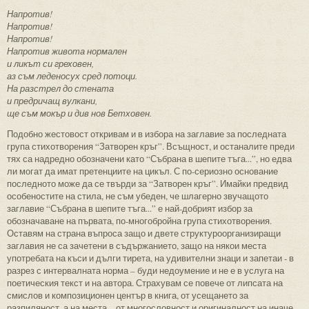
Напротив!
Напротив!
Напротив!
Напротив живота нормален
и ликът си греховен,
аз съм леденосух сред потоци.
На разстрел до стената
и предричащ вулкани,
ще съм мокър и див нов Бетховен.
Подобно жестовост откривам и в избора на заглавие за последната
група стихотворения “Затворен кръг”. Всъщност, и останалите преди
тях са надредно обозначени като “Събрана в шепите тъга...”, но едва
ли могат да имат претенциите на цикъл. С по-сериозно основание
последното може да се твърди за “Затворен кръг”. Имайки предвид
особеностите на стила, не съм убеден, че шлагерно звучащото
заглавие “Събрана в шепите тъга...” е най-добрият избор за
обозначаване на първата, по-многобройна група стихотворения.
Оставям на страна въпроса защо и двете структуроорганизиращи
заглавия не са зачетени в съдържанието, защо на някои места
употребата на къси и дълги тирета, на удивителни знаци и запетаи - в
разрез с интервалната норма – буди недоумение и не е в услуга на
поетическия текст и на автора. Страхувам се повече от липсата на
смислов и композиционен център в книга, от усещането за
разпиляност, а на места – от многословност и оригиналност на иначе