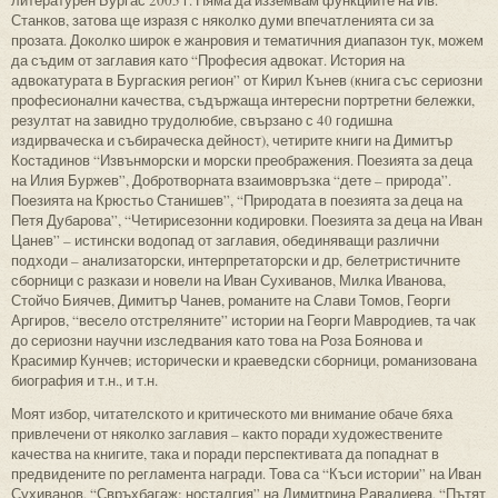
литературен Бургас 2005 г. Няма да изземвам функциите на Ив.
Станков, затова ще изразя с няколко думи впечатленията си за
прозата. Доколко широк е жанровия и тематичния диапазон тук, можем
да съдим от заглавия като “Професия адвокат. История на
адвокатурата в Бургаския регион” от Кирил Кънев (книга със сериозни
професионални качества, съдържаща интересни портретни бележки,
резултат на завидно трудолюбие, свързано с 40 годишна
издирваческа и събираческа дейност), четирите книги на Димитър
Костадинов “Извънморски и морски преображения. Поезията за деца
на Илия Буржев”, Добротворната взаимовръзка “дете – природа”.
Поезията на Крюстьо Станишев”, “Природата в поезията за деца на
Петя Дубарова”, “Четирисезонни кодировки. Поезията за деца на Иван
Цанев” – истински водопад от заглавия, обединяващи различни
подходи – анализаторски, интерпретаторски и др, белетристичните
сборници с разкази и новели на Иван Сухиванов, Милка Иванова,
Стойчо Биячев, Димитър Чанев, романите на Слави Томов, Георги
Аргиров, “весело отстреляните” истории на Георги Мавродиев, та чак
до сериозни научни изследвания като това на Роза Боянова и
Красимир Кунчев; исторически и краеведски сборници, романизована
биография и т.н., и т.н.
Моят избор, читателското и критическото ми внимание обаче бяха
привлечени от няколко заглавия – както поради художествените
качества на книгите, така и поради перспективата да попаднат в
предвидените по регламента награди. Това са “Къси истории” на Иван
Сухиванов, “Свръхбагаж: носталгия” на Димитрина Равалиева, “Пътят