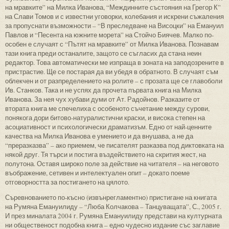
на мравките” на Милка Иванова, “Междинните състояния на Грегор К”
на Слави Томов и с известни уговорки, колебания и искрени съжаления
за пропуснати възможности – “В преследване на Висоцки” на Емануил
Павлов и “Песента на южните морета” на Стойчо Биячев. Малко по-
особен е случаят с “Пътят на мравките” от Милка Иванова. Познавам
тази книга преди останалите, защото се съгласих да стана неин
редактор. Това автоматически ме изпраща в зоната на заподозрените в
пристрастие. Ще се постарая да ви убедя в обратното. В случаят съм
облекчен и от разпределението на ролите – с прозата ще се главоболи
Ив. Станков. Така и не успях да прочета първата книга на Милка
Иванова. За нея чух хубави думи от Ат. Радойнов. Разказите от
втората книга ме спечелиха с особеното съчетание между сурови,
понякога дори битово-натуралистични краски, и висока степен на
асоциативност и психологически драматизъм. Едно от най-ценните
качества на Милка Иванова е умението и да внушава, а не да
“преразказва” – ако приемем, че писателят разказва под диктовката на
някой друг. Тя търси и постига въздействието на скрития жест, на
полутона. Оставя широко поле за действие на читателя – на неговото
въображение, сетивен и интелектуален опит – докато поеме
отговорността за постигането на цялото.
Съревнованието по-късно (извънрегламентно) пристигане на книгата
на Румяна Емануилиду – “Люба Колчакова – Танцуващата”, С., 2005 г.
И през миналата 2004 г. Румяна Емануилиду представи на културната
ни общественост подобна книга – едно чудесно издание със заглавие