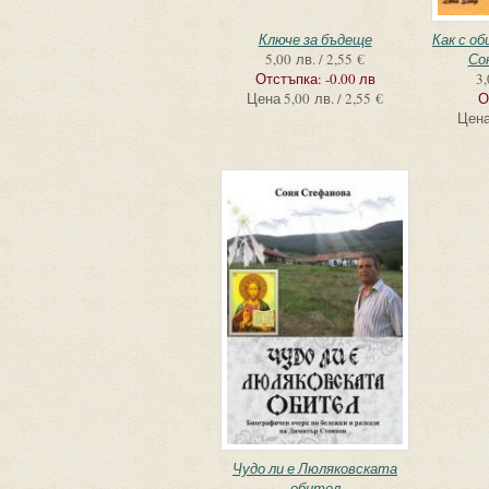
Ключе за бъдеще
Как с об
5,00 лв. / 2,55 €
Со
Отстъпка:
-0.00 лв
3,
Цена
5,00 лв. / 2,55 €
О
Цен
Чудо ли е Люляковската
обител