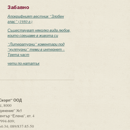
Забавно
Апокрифният вестник “Злобен
глас” (1980 г.)
Съществуват няколко вида любов,
които срещаме в живота си
“Литературни” коментари под
“културни” теми в интернет –
Трета част
чети по-нататък
с
Скорп” ООД
с, 8000
единение” №5
ентър “Елена”, ет. 4
/994-809;
64-34; 089/837-85-50