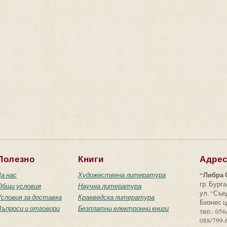
Полезно
Книги
Адре
“Либра 
За нас
Художествена литература
гр. Бурга
Общи условия
Научна литература
ул. “Съ
Условия за доставка
Краеведска литература
Бизнес ц
Въпроси и отговори
Безплатни електронни книги
тел.: 056
088/799-