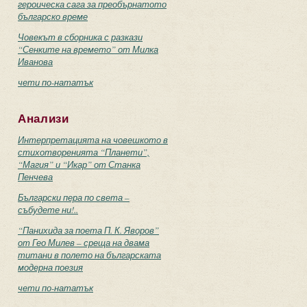
героическа сага за преобърнатото
българско време
Човекът в сборника с разкази
“Сенките на времето” от Милка
Иванова
чети по-нататък
Анализи
Интерпретацията на човешкото в
стихотворенията “Планети”,
“Магия” и “Икар” от Станка
Пенчева
Български пера по света –
събудете ни!..
“Панихида за поета П. К. Яворов”
от Гео Милев – среща на двама
титани в полето на българската
модерна поезия
чети по-нататък