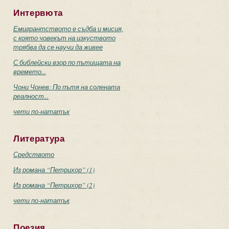
Интервюта
Емигрантството е съдба и мисия,
с която човекът на изкуството
трябва да се научи да живее
С библейски взор по пътищата на
времето...
Чони Чонев: По пътя на солената
реалност...
чети по-нататък
Литература
Средството
Из романа “Петрихор” (1)
Из романа “Петрихор” (2)
чети по-нататък
Поезия