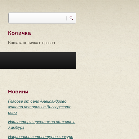
Търси
Форма за търсене
Количка
Вашата количка е празна
Новини
Гласове от село Александрово –
живата история на българското
село
Наш автор с престижно отличие в
”
Хамбург
Национален литературен конкурс