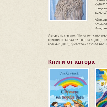
художест
предаван
да чета”
Айтозли
размисл
Има две
Автор е на книгите: “Непостоянство, име 
кристално” (2008), “Ключе за бъдеще” (2
големи” (2015), “Детство – сезонът вълш
Книги от автора