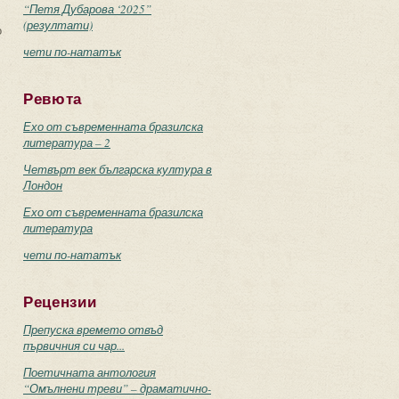
“Петя Дубарова ‘2025”
(резултати)
о
чети по-нататък
Ревюта
Ехо от съвременната бразилска
литература – 2
Четвърт век българска култура в
Лондон
Ехо от съвременната бразилска
литература
чети по-нататък
Рецензии
Препуска времето отвъд
първичния си чар...
Поетичната антология
“Омълнени треви” – драматично-