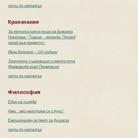
чети по-нататък
Краезнание
За летописната книга на Божанка
Николова “Тракия – легенда. Поглед
назад във времето”
Иван Богоров – 200 години
Златното съкровище и крепостта
Фармакида край Приморско
чети по-нататък
Философия
Един на хиляда
Ами... ако наистина се случи?
Емоционален аспект за душата
чети по-нататък