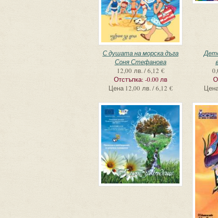
С душата на морска дъга
Дет
Соня Стефанова
12,00 лв. / 6,12 €
0,
Отстъпка:
-0.00 лв
О
Цена
12,00 лв. / 6,12 €
Цен