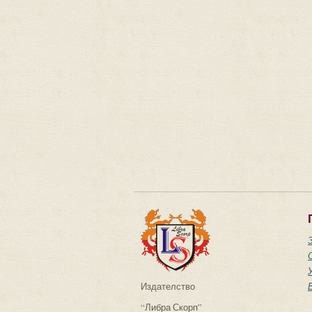
Издателство
“Либра Скорп”