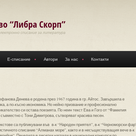
во “Либра Скорп”
Електронно списание за литература
Е-списание
Автори
За нас
Контакти
ефанова Денева е родена през 1967 година в гр. Айтос. Завършила е
ика, а по-късно икономика. Но нейно призвание и професионално
кателство си остава поезията. По неин текст Ева и Гого от “Фамилия
 съвместно с Тони Димитрова, сътворяват красива песен.
екстове са публикувани във в-к “Народен приятел”, в-к “Черноморски фар
истичното списание “Алманах море”, както и в несъществуващия вече в-к
врийче”. Печелила е десетки награди в национални конкурси по