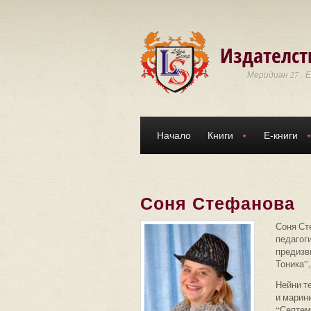
Премини към основното съдържание
Издателст
Меридиан 27 - 
Начало
Книги
Е-книги
Соня Стефанова
Соня Ст
педагог
предизви
Тоника”,
Нейни т
и марин
“Септем