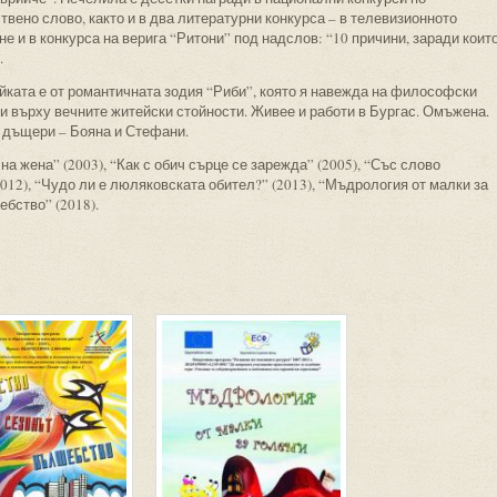
вено слово, както и в два литературни конкурса – в телевизионното
е и в конкурса на верига “Ритони” под надслов: “10 причини, заради коит
.
йката е от романтичната зодия “Риби”, която я навежда на философски
и върху вечните житейски стойности. Живее и работи в Бургас. Омъжена.
 дъщери – Бояна и Стефани.
на жена” (2003), “Как с обич сърце се зарежда” (2005), “Със слово
012), “Чудо ли е люляковската обител?” (2013), “Мъдрология от малки за
ебство” (2018).