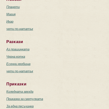
Планети
Магия
Икар
чети по-нататък
Разкази
Аз прашинката
Черна котка
Есенни гробища
чети по-нататък
Приказки
Коледната звезда
Приказка за светулката
За една песъчинка